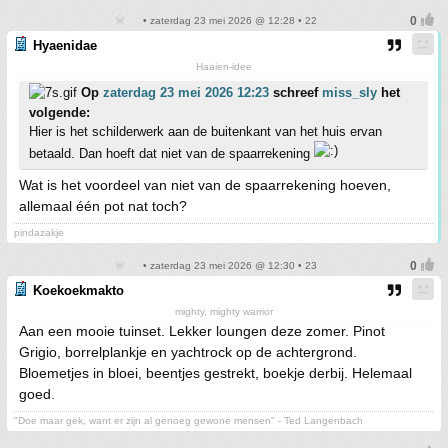
• zaterdag 23 mei 2026 @ 12:28 • 22
Hyaenidae
Haaien-idee
Op
zaterdag 23 mei 2026 12:23
schreef
miss_sly
het
volgende:
Hier is het schilderwerk aan de buitenkant van het huis ervan
betaald. Dan hoeft dat niet van de spaarrekening
Wat is het voordeel van niet van de spaarrekening hoeven,
allemaal één pot nat toch?
pindazakje
• zaterdag 23 mei 2026 @ 12:30 • 23
Koekoekmakto
mighty, mighty warrior
Aan een mooie tuinset. Lekker loungen deze zomer. Pinot
Grigio, borrelplankje en yachtrock op de achtergrond.
Bloemetjes in bloei, beentjes gestrekt, boekje derbij. Helemaal
goed.
"Doe maar gek, want er zijn al genoeg gewone mensen" - Ted Langenbach