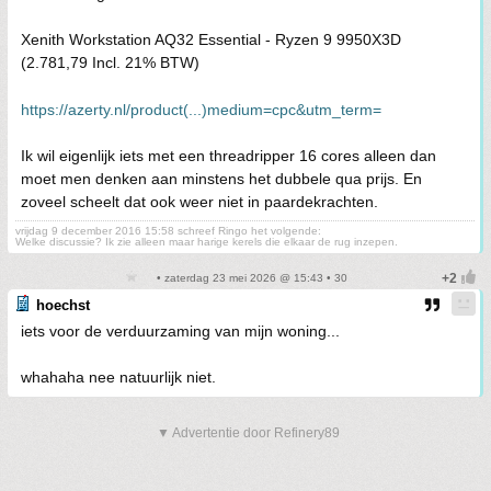
Xenith Workstation AQ32 Essential - Ryzen 9 9950X3D
(2.781,79 Incl. 21% BTW)
https://azerty.nl/product(...)medium=cpc&utm_term=
Ik wil eigenlijk iets met een threadripper 16 cores alleen dan
moet men denken aan minstens het dubbele qua prijs. En
zoveel scheelt dat ook weer niet in paardekrachten.
vrijdag 9 december 2016 15:58 schreef Ringo het volgende:
Welke discussie? Ik zie alleen maar harige kerels die elkaar de rug inzepen.
• zaterdag 23 mei 2026 @ 15:43 • 30
hoechst
iets voor de verduurzaming van mijn woning...
whahaha nee natuurlijk niet.
▼ Advertentie door Refinery89