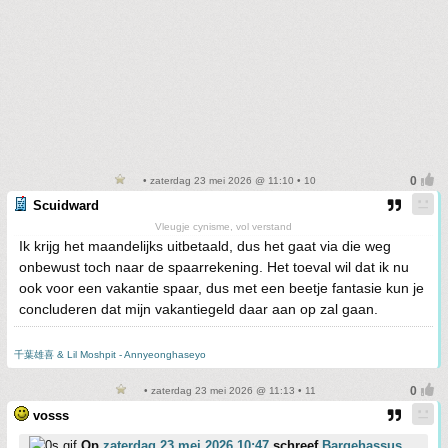
• zaterdag 23 mei 2026 @ 11:10 • 10
Scuidward
Vleugje cynisme, vol verstand
Ik krijg het maandelijks uitbetaald, dus het gaat via die weg
onbewust toch naar de spaarrekening. Het toeval wil dat ik nu
ook voor een vakantie spaar, dus met een beetje fantasie kun je
concluderen dat mijn vakantiegeld daar aan op zal gaan.
千葉雄喜 & Lil Moshpit - Annyeonghaseyo
• zaterdag 23 mei 2026 @ 11:13 • 11
vosss
Op
zaterdag 23 mei 2026 10:47
schreef
Bargehassus