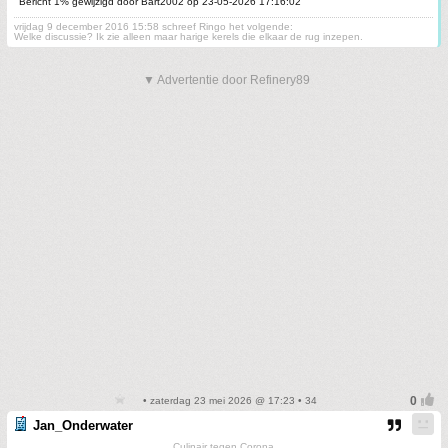
Bericht 1% gewijzigd door Bart2002 op 23-05-2026 17:16:02
vrijdag 9 december 2016 15:58 schreef Ringo het volgende:
Welke discussie? Ik zie alleen maar harige kerels die elkaar de rug inzepen.
▼ Advertentie door Refinery89
• zaterdag 23 mei 2026 @ 17:23 • 34
Jan_Onderwater
Culinair tegen Corona