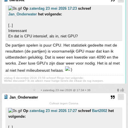
Op
zaterdag 23 mei 2026 17:23
schreef
Jan_Onderwater
het volgende:
[..]
Interessant
En dat is CPU intensief, als in, niet GPU?
De partijen spelen is puur CPU. Het statistiek gedeelte met de
resultaten (de partijen) is voornamelijk GPU maar dat kan ik
uitbesteden gelukkig. Dat is weer een kwestie van 4090 en the
works. Zeer luxe GPU's zijn daar weer voor nodig. Het is al met
al niet heel milieubewust helaas.
vrijdag 9 december 2016 15:58 schreef Ringo het volgende:
Welke discussie? Ik zie alleen maar harige kerels die elkaar de rug inzepen.
• zaterdag 23 mei 2026 @ 17:34 • 36
Jan_Onderwater
Culinair tegen Corona
Op
zaterdag 23 mei 2026 17:27
schreef
Bart2002
het
volgende:
[..]