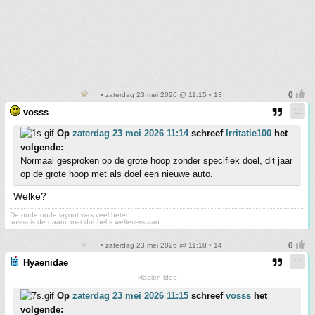
• zaterdag 23 mei 2026 @ 11:15 • 13
vosss
Op
zaterdag 23 mei 2026 11:14
schreef
Irritatie100
het
volgende:
Normaal gesproken op de grote hoop zonder specifiek doel, dit jaar
op de grote hoop met als doel een nieuwe auto.
Welke?
De oude oude layout was veel beter!!
vosss is de naam, met dubbel s welteverstaan.
• zaterdag 23 mei 2026 @ 11:18 • 14
Hyaenidae
Haaien-idee
Op
zaterdag 23 mei 2026 11:15
schreef
vosss
het
volgende: