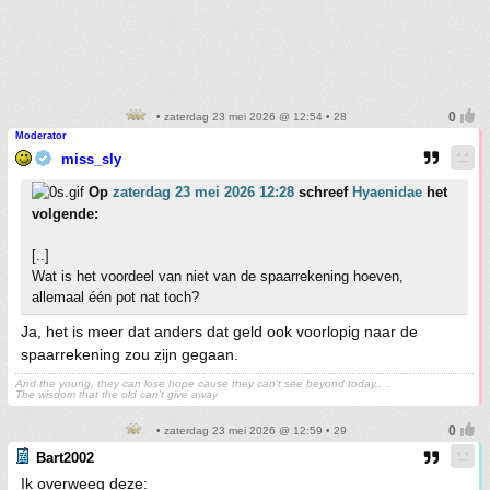
• zaterdag 23 mei 2026 @ 12:54 • 28
Moderator
miss_sly
Op
zaterdag 23 mei 2026 12:28
schreef
Hyaenidae
het
volgende:
[..]
Wat is het voordeel van niet van de spaarrekening hoeven,
allemaal één pot nat toch?
Ja, het is meer dat anders dat geld ook voorlopig naar de
spaarrekening zou zijn gegaan.
And the young, they can lose hope cause they can't see beyond today,. ..
The wisdom that the old can't give away
• zaterdag 23 mei 2026 @ 12:59 • 29
Bart2002
Ik overweeg deze: