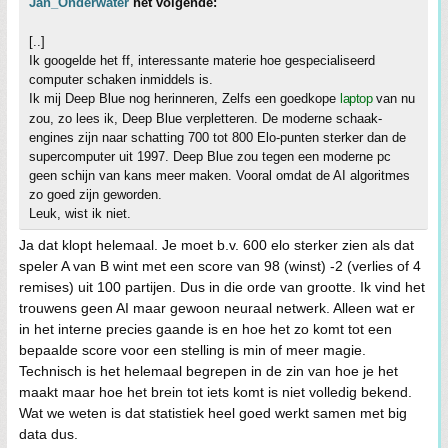
Jan_Onderwater
het volgende:
[..]
Ik googelde het ff, interessante materie hoe gespecialiseerd
computer schaken inmiddels is.
Ik mij Deep Blue nog herinneren, Zelfs een goedkope
laptop
van nu
zou, zo lees ik, Deep Blue verpletteren. De moderne schaak-
engines zijn naar schatting 700 tot 800 Elo-punten sterker dan de
supercomputer uit 1997. Deep Blue zou tegen een moderne pc
geen schijn van kans meer maken. Vooral omdat de AI algoritmes
zo goed zijn geworden.
Leuk, wist ik niet.
Ja dat klopt helemaal. Je moet b.v. 600 elo sterker zien als dat
speler A van B wint met een score van 98 (winst) -2 (verlies of 4
remises) uit 100 partijen. Dus in die orde van grootte. Ik vind het
trouwens geen AI maar gewoon neuraal netwerk. Alleen wat er
in het interne precies gaande is en hoe het zo komt tot een
bepaalde score voor een stelling is min of meer magie.
Technisch is het helemaal begrepen in de zin van hoe je het
maakt maar hoe het brein tot iets komt is niet volledig bekend.
Wat we weten is dat statistiek heel goed werkt samen met big
data dus.