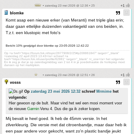
• zaterdag 23 mei 2026 @ 12:36 • 25
blomke
Komt asap een nieuwe erker (van Meranti) met triple glas erin;
daar gaan ettelijke duizenden vakantiegeld van ons beiden, in.
T.z.t. een klustopic met foto's
Bericht 10% gewijzigd door blomke op 23-05-2026 12:42:22
Op <a href="https://forum.fok.nl/topic/2677908/2/25#p208861847" target="_blank"
>zaterdag 22 april 2023 13:43</a> schreef <a
href="https://forum.fok.nl/user/profile/62881" target="_blank" >r_one</a> het volgende:
En ik zeg je dat je op zaterdagmiddag van 2 tot 4 in je poedelnaakie de horlepiep moet
dansen op het marktplein.
• zaterdag 23 mei 2026 @ 12:51 • 26
vosss
Op
zaterdag 23 mei 2026 12:32
schreef
Mrmime
het
volgende:
Hier gewoon op de bult. Maar vind het wel een mooi moment voor
de nieuwe
Garmin
Venu 4. Dus die ga ik zeker kopen.
Mij bevalt ie heel goed. Ik heb de 45mm versie. In het
zilverkleurig. Die versie met dat citroenbandje, maar daar heb ik
een paar andere voor gekocht, want zo'n plastic bandje jeukt