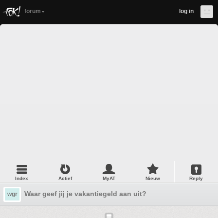
forum
log in
Index
Actief
MyAT
Nieuw
Reply
Waar geef jij je vakantiegeld aan uit?
wgr