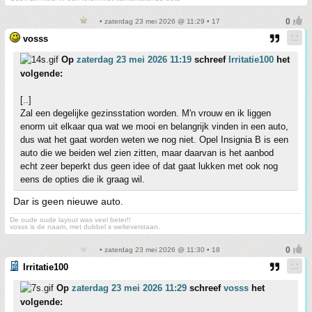
• zaterdag 23 mei 2026 @ 11:29 • 17
vosss
Op
zaterdag 23 mei 2026 11:19
schreef
Irritatie100
het
volgende:
[..]
Zal een degelijke gezinsstation worden. M'n vrouw en ik liggen
enorm uit elkaar qua wat we mooi en belangrijk vinden in een auto,
dus wat het gaat worden weten we nog niet. Opel Insignia B is een
auto die we beiden wel zien zitten, maar daarvan is het aanbod
echt zeer beperkt dus geen idee of dat gaat lukken met ook nog
eens de opties die ik graag wil.
Dar is geen nieuwe auto.
De oude oude layout was veel beter!!
vosss is de naam, met dubbel s welteverstaan.
• zaterdag 23 mei 2026 @ 11:30 • 18
Irritatie100
Op
zaterdag 23 mei 2026 11:29
schreef
vosss
het
volgende: