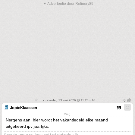
▼ Advertentie door Refinery89
• zaterdag 23 mei 2026 @ 11:28 • 16
JopieKlaassen
Weg
Nergens aan, hier wordt het vakantiegeld elke maand
uitgekeerd ipv jaarlijks.
Geen zin meer in een forum met kankerfakende trolls