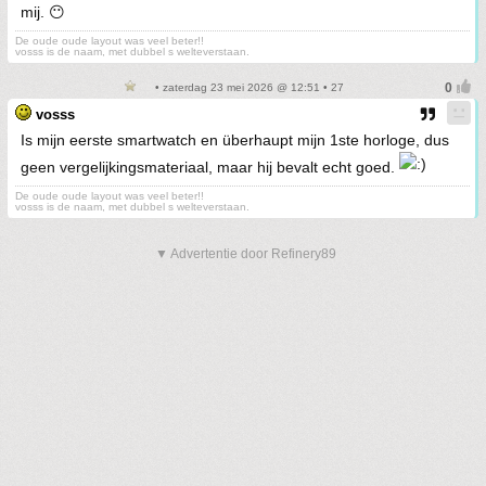
mij. 😶
De oude oude layout was veel beter!!
vosss is de naam, met dubbel s welteverstaan.
• zaterdag 23 mei 2026 @ 12:51 • 27
vosss
Is mijn eerste smartwatch en überhaupt mijn 1ste horloge, dus
geen vergelijkingsmateriaal, maar hij bevalt echt goed.
De oude oude layout was veel beter!!
vosss is de naam, met dubbel s welteverstaan.
▼ Advertentie door Refinery89