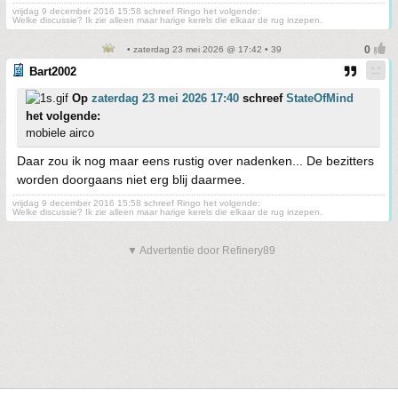
vrijdag 9 december 2016 15:58 schreef Ringo het volgende:
Welke discussie? Ik zie alleen maar harige kerels die elkaar de rug inzepen.
• zaterdag 23 mei 2026 @ 17:42 • 39
Bart2002
Op
zaterdag 23 mei 2026 17:40
schreef
StateOfMind
het volgende:
mobiele airco
Daar zou ik nog maar eens rustig over nadenken... De bezitters
worden doorgaans niet erg blij daarmee.
vrijdag 9 december 2016 15:58 schreef Ringo het volgende:
Welke discussie? Ik zie alleen maar harige kerels die elkaar de rug inzepen.
▼ Advertentie door Refinery89