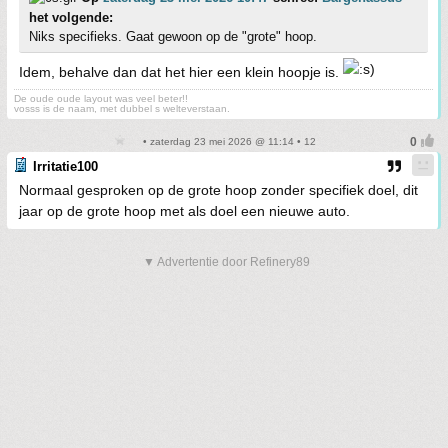
het volgende:
Niks specifieks. Gaat gewoon op de "grote" hoop.
Idem, behalve dan dat het hier een klein hoopje is.
De oude oude layout was veel beter!!
vosss is de naam, met dubbel s welteverstaan.
• zaterdag 23 mei 2026 @ 11:14 • 12
Irritatie100
Normaal gesproken op de grote hoop zonder specifiek doel, dit
jaar op de grote hoop met als doel een nieuwe auto.
▼ Advertentie door Refinery89