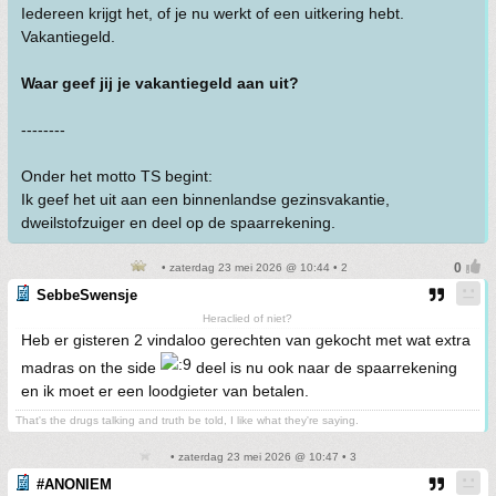
Iedereen krijgt het, of je nu werkt of een uitkering hebt.
Vakantiegeld.
Waar geef jij je vakantiegeld aan uit?
--------
Onder het motto TS begint:
Ik geef het uit aan een binnenlandse gezinsvakantie,
dweilstofzuiger en deel op de spaarrekening.
• zaterdag 23 mei 2026 @ 10:44 • 2
SebbeSwensje
Heraclied of niet?
Heb er gisteren 2 vindaloo gerechten van gekocht met wat extra
madras on the side
deel is nu ook naar de spaarrekening
en ik moet er een loodgieter van betalen.
That's the drugs talking and truth be told, I like what they're saying.
• zaterdag 23 mei 2026 @ 10:47 • 3
#ANONIEM