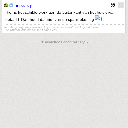
miss_sly
Hier is het schilderwerk aan de buitenkant van het huis ervan
betaald. Dan hoeft dat niet van de spaarrekening
And the young, they can lose hope cause they can't see beyond today,. ..
The wisdom that the old can't give away
▼ Advertentie door Refinery89