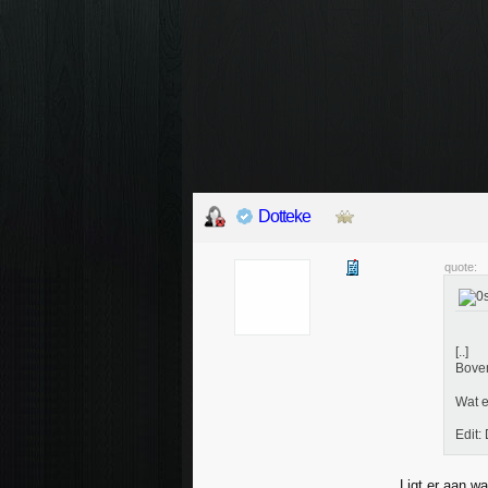
Dotteke
quote:
[..]
Bove
Wat 
Edit: 
Ligt er aan w