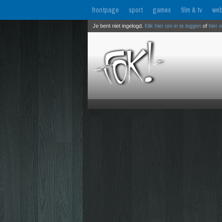
frontpage
sport
games
film & tv
web
Je bent niet ingelogd.
Klik hier om in te loggen
of
hier 