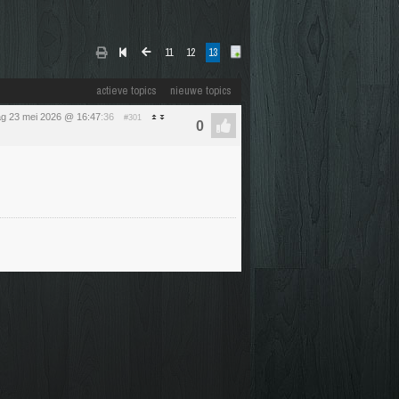
11
12
13
actieve topics
nieuwe topics
ag 23 mei 2026 @ 16:47
:36
#301