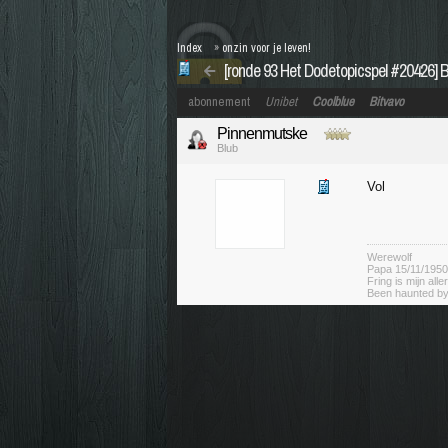
Index
»
onzin voor je leven!
[ronde 93 Het Dodetopicspel #20426] B
abonnement
Unibet
Coolblue
Bitvavo
Pinnenmutske
Blub
Vol
Werewolf
Papa 15/11/1950
Fring is mijn alle
Been haunted by