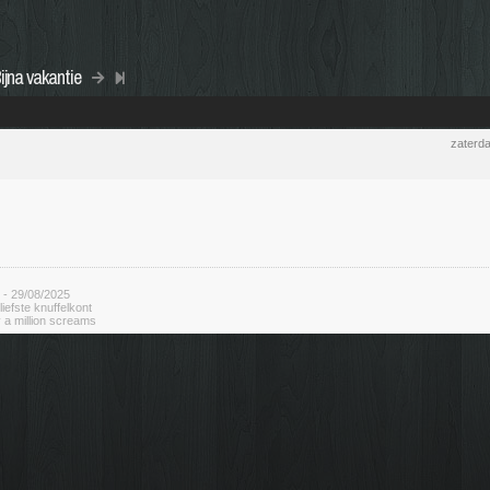
ijna vakantie
zaterd
 - 29/08/2025
rliefste knuffelkont
 a million screams