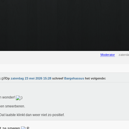
Moderator
zaterd
Op
zaterdag 23 mei 2026 15:28
schreef
Bargehassus
het volgende:
n wonder!
een smeerberen.
Dat laatste klinkt dan weer niet zo positief.
at ze smeren