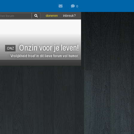
doneren
inbreuk?
Onzin voor je leven!
ONZ
Vrolijkheid troef in dit lieve forum vol humor.