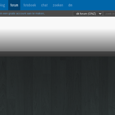
log
forum
fotoboek
chat
zoeken
dm
om een gratis account aan te maken
.