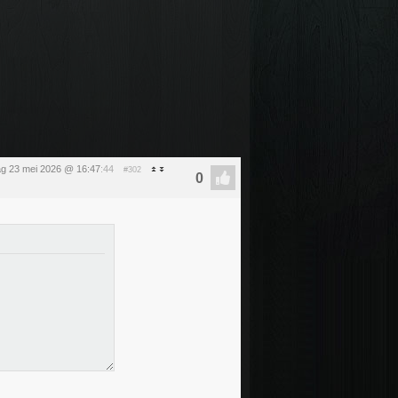
ag 23 mei 2026 @ 16:47
:44
#302