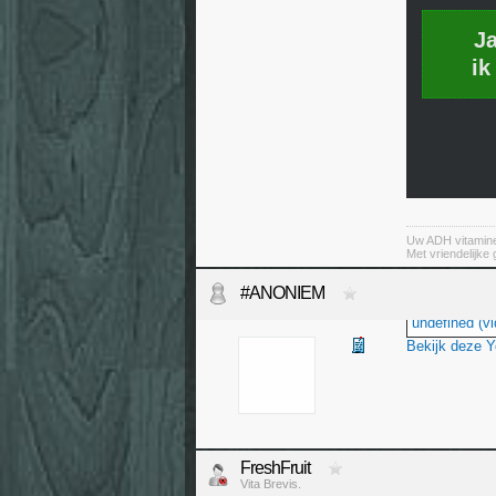
J
ik
Uw ADH vitamin
Met vriendelijke
#ANONIEM
undefined (vi
Bekijk deze 
FreshFruit
Vita Brevis.