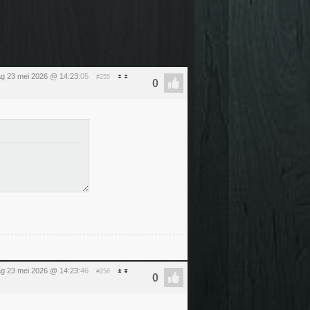
ag 23 mei 2026 @ 14:23
:05
#255
ag 23 mei 2026 @ 14:23
:46
#256