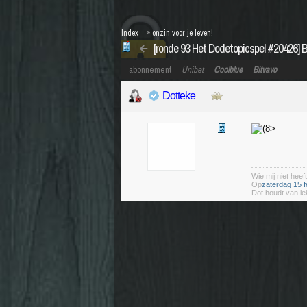
Index
»
onzin voor je leven!
[ronde 93 Het Dodetopicspel #20426] B
abonnement
Unibet
Coolblue
Bitvavo
Dotteke
Wie mij niet heeft
Op
zaterdag 15 f
Dot houdt van le