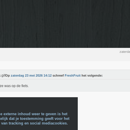
zaterd
Op
zaterdag 23 mei 2026 14:12
schreef
FreshFruit
het volgende:
ze was op de fiets.
e externe inhoud weer te geven is het
lijk dat je toestemming geeft voor het
 van tracking en social mediacookies.