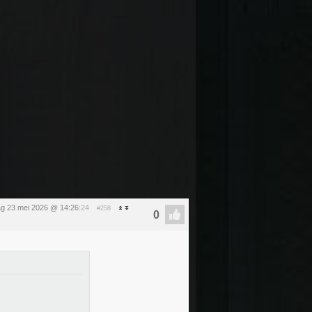
ag 23 mei 2026 @ 14:26
:24
#258