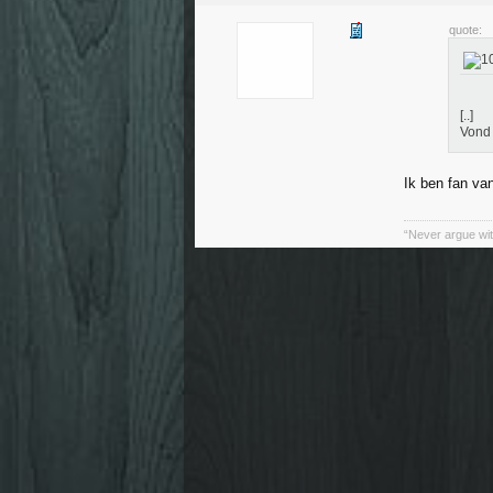
quote:
[..]
Vond 
Ik ben fan v
“Never argue wit