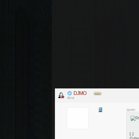
DJMO
#trut
quote:
[..]
O daa