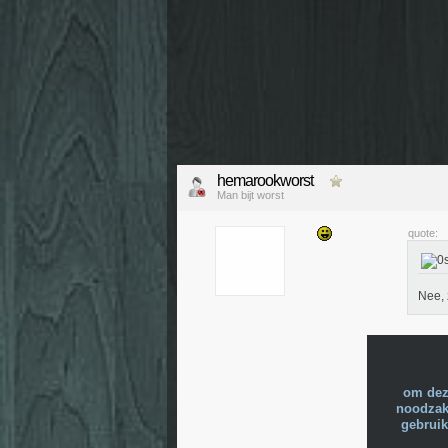
hemarookworst
Man bijt worst
quote:
Nee, 
om dez
noodzake
gebruik