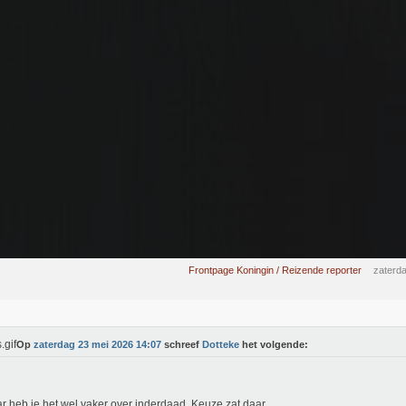
Frontpage Koningin / Reizende reporter
zaterd
Op
zaterdag 23 mei 2026 14:07
schreef
Dotteke
het volgende:
r heb je het wel vaker over inderdaad. Keuze zat daar.