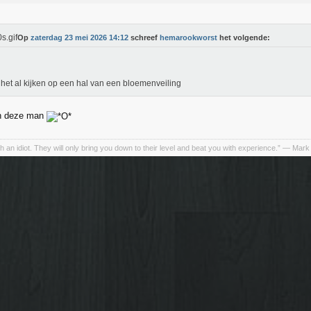
Op
zaterdag 23 mei 2026 14:12
schreef
hemarookworst
het volgende:
het al kijken op een hal van een bloemenveiling
an deze man
h an idiot. They will only bring you down to their level and beat you with experience.” ― Mark