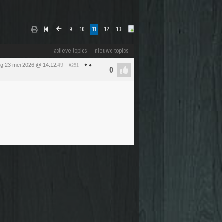
9
10
11
12
13
actieve topics
nieuwe topics
ag 23 mei 2026 @ 14:12
:49
#251