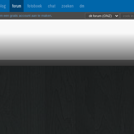
log
forum
fotoboek
chat
zoeken
dm
om een gratis account aan te maken
.