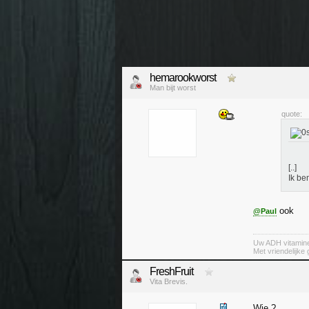
hemarookworst
Man bijt worst
quote:
[..]
Ik be
ook
@Paul
Uw ADH vitamin
Met vriendelijke
FreshFruit
Vita Brevis.
Wie ?