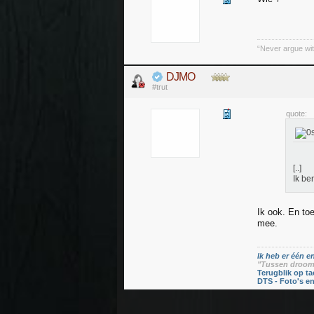
“Never argue wit
DJMO
#trut
quote:
[..]
Ik be
Ik ook. En toe
mee.
Ik heb er één en
"Tussen droom 
Terugblik op ta
DTS - Foto's e