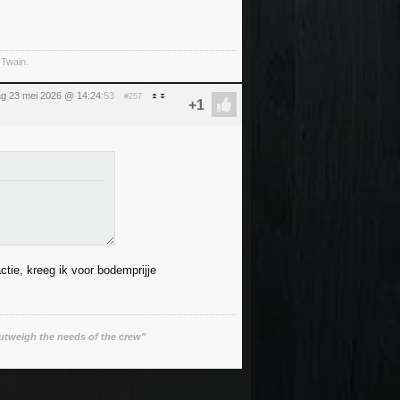
 Twain.
ag 23 mei 2026 @ 14:24
:53
#257
ctie, kreeg ik voor bodemprijje
utweigh the needs of the crew"