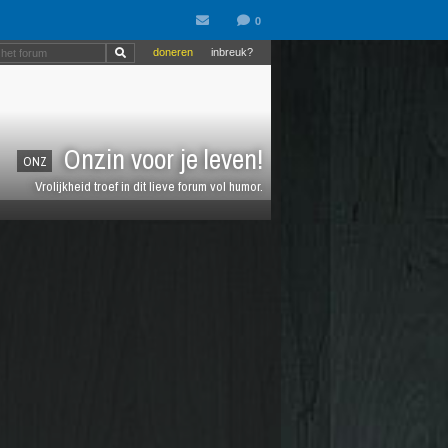
doneren
inbreuk?
Onzin voor je leven!
ONZ
Vrolijkheid troef in dit lieve forum vol humor.