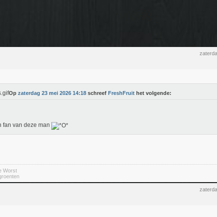
zaterd
Op
zaterdag 23 mei 2026 14:18
schreef
FreshFruit
het volgende:
n fan van deze man
e Worst
 groenten
zaterd