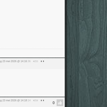
ag 23 mei 2026 @ 14:16
:36
#253
ag 23 mei 2026 @ 14:18
:14
#254