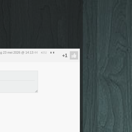
ag 23 mei 2026 @ 14:13
:44
#252