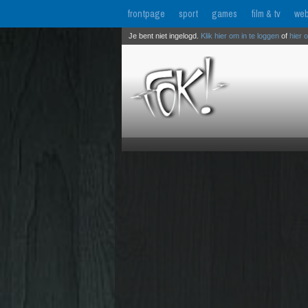
frontpage
sport
games
film & tv
web
Je bent niet ingelogd.
Klik hier om in te loggen
of
hier 