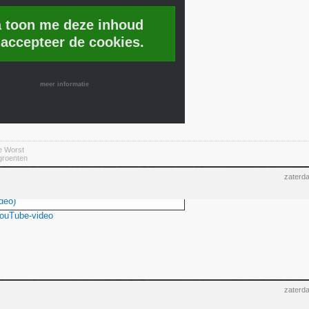
a toon me deze inhoud
 accepteer de cookies.
meer informatie
e Worst
 groenten
zaterd
deo)
YouTube-video
zaterd