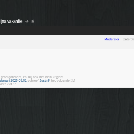
ijna vakantie
Moderator
zaterd
 grootgebracht, zal mij ook niet klein krijgen!
ebruari 2025 08:01
schreef
JustinK
het volgende:[/b]
kker vlot :P