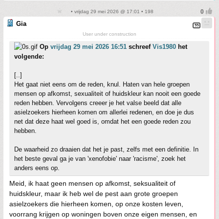
• vrijdag 29 mei 2026 @ 17:01 • 198
Gia
User under construction
Op
vrijdag 29 mei 2026 16:51
schreef
Vis1980
het
volgende:
[..]
Het gaat niet eens om de reden, knul. Haten van hele groepen
mensen op afkomst, sexualiteit of huidskleur kan nooit een goede
reden hebben. Vervolgens creeer je het valse beeld dat alle
asielzoekers hierheen komen om allerlei redenen, en doe je dus
net dat deze haat wel goed is, omdat het een goede reden zou
hebben.
De waarheid zo draaien dat het je past, zelfs met een definitie. In
het beste geval ga je van 'xenofobie' naar 'racisme', zoek het
anders eens op.
Meid, ik haat geen mensen op afkomst, seksualiteit of
huidskleur, maar ik heb wel de pest aan grote groepen
asielzoekers die hierheen komen, op onze kosten leven,
voorrang krijgen op woningen boven onze eigen mensen, en