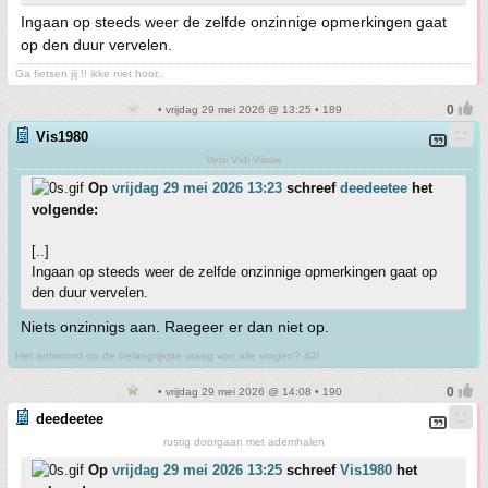
Ingaan op steeds weer de zelfde onzinnige opmerkingen gaat
op den duur vervelen.
Ga fietsen jij !! ikke niet hoor..
• vrijdag 29 mei 2026 @ 13:25 • 189
Vis1980
Veni Vidi Vissie
Op
vrijdag 29 mei 2026 13:23
schreef
deedeetee
het
volgende:
[..]
Ingaan op steeds weer de zelfde onzinnige opmerkingen gaat op
den duur vervelen.
Niets onzinnigs aan. Raegeer er dan niet op.
Het antwoord op de belangrijkste vraag van alle vragen? 42!
• vrijdag 29 mei 2026 @ 14:08 • 190
deedeetee
rustig doorgaan met ademhalen
Op
vrijdag 29 mei 2026 13:25
schreef
Vis1980
het