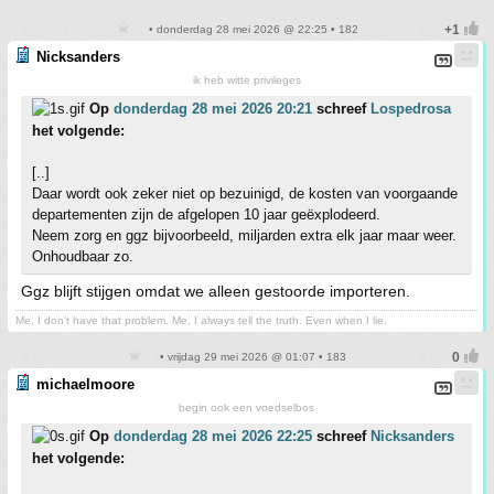
• donderdag 28 mei 2026 @ 22:25 • 182
Nicksanders
ik heb witte privileges
Op
donderdag 28 mei 2026 20:21
schreef
Lospedrosa
het volgende:
[..]
Daar wordt ook zeker niet op bezuinigd, de kosten van voorgaande
departementen zijn de afgelopen 10 jaar geëxplodeerd.
Neem zorg en ggz bijvoorbeeld, miljarden extra elk jaar maar weer.
Onhoudbaar zo.
Ggz blijft stijgen omdat we alleen gestoorde importeren.
Me, I don't have that problem. Me, I always tell the truth. Even when I lie.
• vrijdag 29 mei 2026 @ 01:07 • 183
michaelmoore
begin ook een voedselbos
Op
donderdag 28 mei 2026 22:25
schreef
Nicksanders
het volgende: