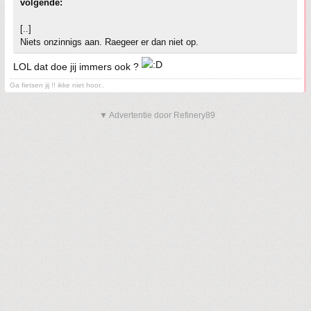
volgende:
[..]
Niets onzinnigs aan. Raegeer er dan niet op.
LOL dat doe jij immers ook ?
Ga fietsen jij !! ikke niet hoor..
▼ Advertentie door Refinery89