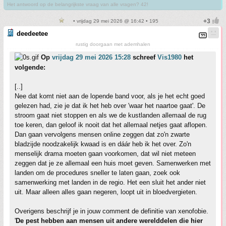
Het antwoord op de belangrijkste vraag van alle vragen? 42!
• vrijdag 29 mei 2026 @ 16:42 • 195
deedeetee
rustig doorgaan met ademhalen
Op
vrijdag 29 mei 2026 15:28
schreef
Vis1980
het
volgende:
[..]
Nee dat komt niet aan de lopende band voor, als je het echt goed
gelezen had, zie je dat ik het heb over 'waar het naartoe gaat'. De
stroom gaat niet stoppen en als we de kustlanden allemaal de rug
toe keren, dan geloof ik nooit dat het allemaal netjes gaat aflopen.
Dan gaan vervolgens mensen online zeggen dat zo'n zwarte
bladzijde noodzakelijk kwaad is en dáár heb ik het over. Zo'n
menselijk drama moeten gaan voorkomen, dat wil niet meteen
zeggen dat je ze allemaal een huis moet geven. Samenwerken met
landen om de procedures sneller te laten gaan, zoek ook
samenwerking met landen in de regio. Het een sluit het ander niet
uit. Maar alleen alles gaan negeren, loopt uit in bloedvergieten.
Overigens beschrijf je in jouw comment de definitie van xenofobie.
'
De pest hebben aan mensen uit andere werelddelen die hier