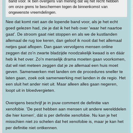
band voor. Ik ben overgens van mening dat wij het recht hebben
om onze grens te beschermen tegen de binnenkomst van
ongewenste vreemdelingen.
Nee dat komt niet aan de lopende band voor, als je het echt
goed gelezen had, zie je dat ik het heb over 'waar het naartoe
gaat'. De stroom gaat niet stoppen en als we de kustlanden
allemaal de rug toe keren, dan geloof ik nooit dat het allemaal
netjes gaat aflopen. Dan gaan vervolgens mensen online
zeggen dat zo'n zwarte bladzijde noodzakelijk kwaad is en dáár
heb ik het over. Zo'n menselijk drama moeten gaan voorkomen,
dat wil niet meteen zeggen dat je ze allemaal een huis moet
geven. Samenwerken met landen om de procedures sneller te
laten gaan, zoek ook samenwerking met landen in de regio. Het
een sluit het ander niet uit. Maar alleen alles gaan negeren,
loopt uit in bloedvergieten.
Overigens beschrijf je in jouw comment de definitie van
xenofobie. 'De pest hebben aan mensen uit andere werelddelen
die hier komen', dát is per definitie xenofobie. Nu kan je het
misschien niet zo schelen dat het xenofobie is, maar je kan het
per definitie niet ontkennen.