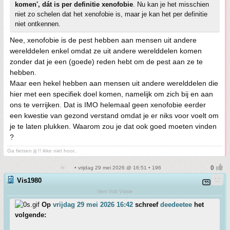
komen', dát is per definitie xenofobie
. Nu kan je het misschien
niet zo schelen dat het xenofobie is, maar je kan het per definitie
niet ontkennen.
Nee, xenofobie is de pest hebben aan mensen uit andere
werelddelen enkel omdat ze uit andere werelddelen komen
zonder dat je een (goede) reden hebt om de pest aan ze te
hebben.
Maar een hekel hebben aan mensen uit andere werelddelen die
hier met een specifiek doel komen, namelijk om zich bij en aan
ons te verrijken. Dat is IMO helemaal geen xenofobie eerder
een kwestie van gezond verstand omdat je er niks voor voelt om
je te laten plukken. Waarom zou je dat ook goed moeten vinden
?
Ga fietsen jij !! ikke niet hoor..
• vrijdag 29 mei 2026 @ 16:51 • 196
Vis1980
Veni Vidi Vissie
Op
vrijdag 29 mei 2026 16:42
schreef
deedeetee
het
volgende: