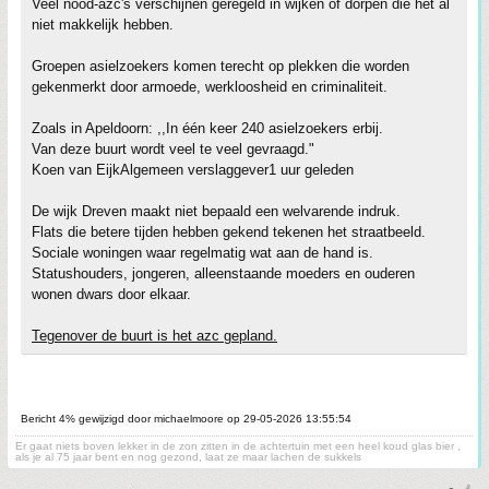
Veel nood-azc's verschijnen geregeld in wijken of dorpen die het al
niet makkelijk hebben.
Groepen asielzoekers komen terecht op plekken die worden
gekenmerkt door armoede, werkloosheid en criminaliteit.
Zoals in Apeldoorn: ,,In één keer 240 asielzoekers erbij.
Van deze buurt wordt veel te veel gevraagd."
Koen van EijkAlgemeen verslaggever1 uur geleden
De wijk Dreven maakt niet bepaald een welvarende indruk.
Flats die betere tijden hebben gekend tekenen het straatbeeld.
Sociale woningen waar regelmatig wat aan de hand is.
Statushouders, jongeren, alleenstaande moeders en ouderen
wonen dwars door elkaar.
Tegenover de buurt is het azc gepland.
Bericht 4% gewijzigd door michaelmoore op 29-05-2026 13:55:54
Er gaat niets boven lekker in de zon zitten in de achtertuin met een heel koud glas bier ,
als je al 75 jaar bent en nog gezond, laat ze maar lachen de sukkels