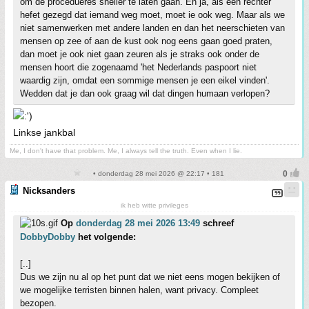
om de procedueres sneller te laten gaan. En ja, als een rechter
hefet gezegd dat iemand weg moet, moet ie ook weg. Maar als we
niet samenwerken met andere landen en dan het neerschieten van
mensen op zee of aan de kust ook nog eens gaan goed praten,
dan moet je ook niet gaan zeuren als je straks ook onder de
mensen hoort die zogenaamd 'het Nederlands paspoort niet
waardig zijn, omdat een sommige mensen je een eikel vinden'.
Wedden dat je dan ook graag wil dat dingen humaan verlopen?
Linkse jankbal
Me, I don't have that problem. Me, I always tell the truth. Even when I lie.
• donderdag 28 mei 2026 @ 22:17 • 181
Nicksanders
ik heb witte privileges
Op
donderdag 28 mei 2026 13:49
schreef
DobbyDobby
het volgende:
[..]
Dus we zijn nu al op het punt dat we niet eens mogen bekijken of
we mogelijke terristen binnen halen, want privacy. Compleet
bezopen.