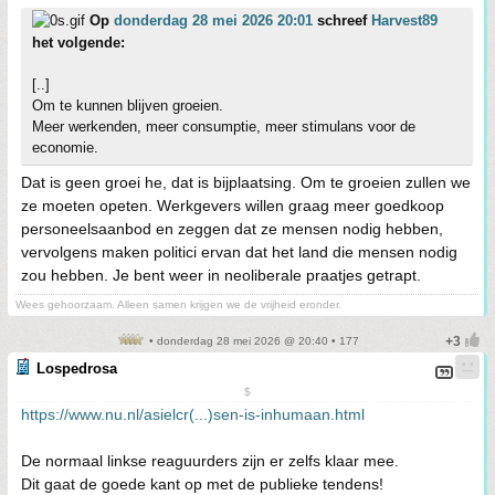
Op
donderdag 28 mei 2026 20:01
schreef
Harvest89
het volgende:
[..]
Om te kunnen blijven groeien.
Meer werkenden, meer consumptie, meer stimulans voor de
economie.
Dat is geen groei he, dat is bijplaatsing. Om te groeien zullen we
ze moeten opeten. Werkgevers willen graag meer goedkoop
personeelsaanbod en zeggen dat ze mensen nodig hebben,
vervolgens maken politici ervan dat het land die mensen nodig
zou hebben. Je bent weer in neoliberale praatjes getrapt.
Wees gehoorzaam. Alleen samen krijgen we de vrijheid eronder.
• donderdag 28 mei 2026 @ 20:40 • 177
Lospedrosa
$
https://www.nu.nl/asielcr(...)sen-is-inhumaan.html
De normaal linkse reaguurders zijn er zelfs klaar mee.
Dit gaat de goede kant op met de publieke tendens!