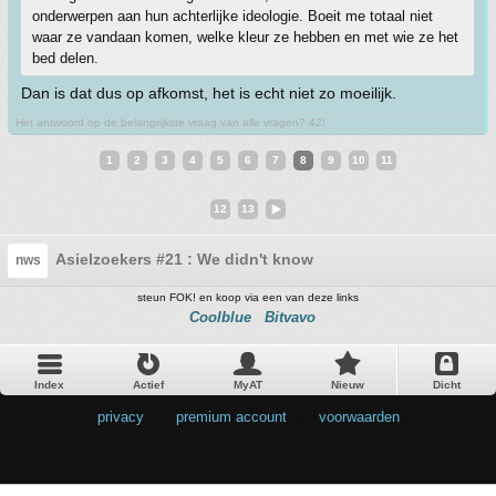
onderwerpen aan hun achterlijke ideologie. Boeit me totaal niet
waar ze vandaan komen, welke kleur ze hebben en met wie ze het
bed delen.
Dan is dat dus op afkomst, het is echt niet zo moeilijk.
Het antwoord op de belangrijkste vraag van alle vragen? 42!
1
2
3
4
5
6
7
8
9
10
11
12
13
Asielzoekers #21 : We didn't know
nws
steun FOK! en koop via een van deze links
Coolblue
Bitvavo
Index
Actief
MyAT
Nieuw
Dicht
privacy
•
premium account
•
voorwaarden