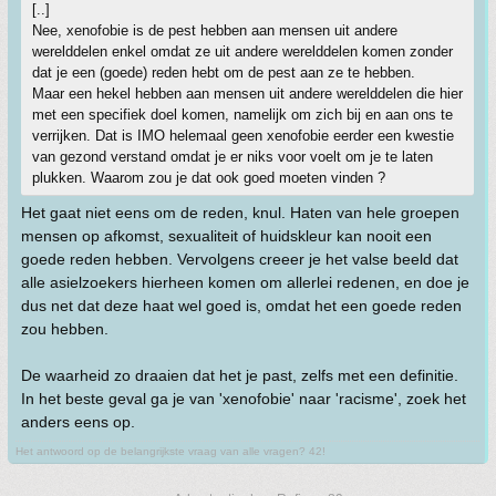
[..]
Nee, xenofobie is de pest hebben aan mensen uit andere
werelddelen enkel omdat ze uit andere werelddelen komen zonder
dat je een (goede) reden hebt om de pest aan ze te hebben.
Maar een hekel hebben aan mensen uit andere werelddelen die hier
met een specifiek doel komen, namelijk om zich bij en aan ons te
verrijken. Dat is IMO helemaal geen xenofobie eerder een kwestie
van gezond verstand omdat je er niks voor voelt om je te laten
plukken. Waarom zou je dat ook goed moeten vinden ?
Het gaat niet eens om de reden, knul. Haten van hele groepen
mensen op afkomst, sexualiteit of huidskleur kan nooit een
goede reden hebben. Vervolgens creeer je het valse beeld dat
alle asielzoekers hierheen komen om allerlei redenen, en doe je
dus net dat deze haat wel goed is, omdat het een goede reden
zou hebben.
De waarheid zo draaien dat het je past, zelfs met een definitie.
In het beste geval ga je van 'xenofobie' naar 'racisme', zoek het
anders eens op.
Het antwoord op de belangrijkste vraag van alle vragen? 42!