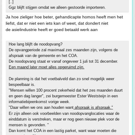
[..]
Ggz blijft stijgen omdat we alleen gestoorde importeren.
Ja hoe zieliger hoe beter, gehandicapte homos heeft men het
liefst, dat er niet een iets kan of weet, dat dondert niet
de asielindustrie heeft er goed betaald werk aan
Hoe lang blijft de noodopvang?
De opvangperiode zal maximaal zes maanden zijn, volgens de
afspraak van de gemeente en het COA.
De noodopvang staat er vanaf ongeveer 1 juli tot 31 december.
Een maand later moet alles opgeruimd zijn.
De planning is dat het voetbalveld dan zo snel mogelijk weer
bespeelbaar is.
"Mensen willen 100 procent zekerheid dat het zes maanden duurt
en geen dag langer", zei burgemeester Ester Weststeijn in een
informatiebijeenkomst vorige week.
"Daar willen we ons aan houden want
afspraak is afspraak."
Er zijn alleen ook voorbeelden van noodopvanglocaties waar de
einddatum is verstreken, maar er nog geen nieuwe plek voor de
mensen is gevonden. "
Dan komt het COA in een lastig parket, want waar moeten die