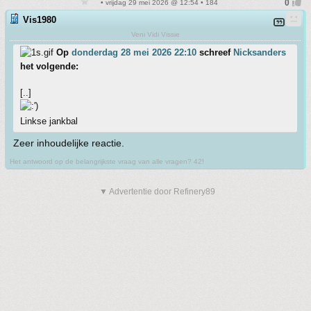
• vrijdag 29 mei 2026 @ 12:54 • 184
Vis1980
Veni Vidi Vissie
Op
donderdag 28 mei 2026 22:10
schreef
Nicksanders
het volgende:
[..]
Linkse jankbal
Zeer inhoudelijke reactie.
Het antwoord op de belangrijkste vraag van alle vragen? 42!
▼ Advertentie door Refinery89