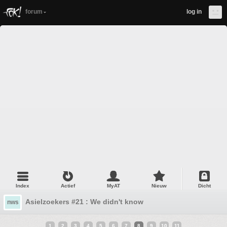
forum
log in
Index
Actief
MyAT
Nieuw
Dicht
Asielzoekers #21 : We didn't know
nws
1
2
3
4
5
6
7
8
9
10
11