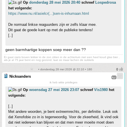
Op
donderdag 28 mei 2026 20:40
schreef
Lospedrosa
het volgende:
https://www.nu.nl/asielcr(...)sen-is-inhumaan.html
De normaal linkse reaguurders zijn er zelfs klaar mee.
Dit gaat de goede kant op met de publieke tendens!
[..]
geen barmhartige koppen soep meer dan ??
Er gaat niets boven lekker in de zon zitten in de achtertuin met een heel koud glas bier ,
als je al 75 jaar bent en nog gezond, laat ze maar lachen de sukkels
• donderdag 28 mei 2026 @ 22:10 • 180
Nicksanders
ik heb witte privileges
Op
woensdag 27 mei 2026 23:07
schreef
Vis1980
het
volgende:
[..]
Met andere woorden, je bent extreemrechts, per definitie. Leuk ook
dat Xenofobie zo in is tegenwoordig. Voor de zkeerheid, ik vind ook
dat niet iedereen kan blijven en dat men meer moeite moet doen