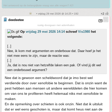
Het antwoord op de belangrijkste vraag van alle vragen? 42!
• vrijdag 29 mei 2026 @ 14:25 • 192
deedeetee
rustig doorgaan met ademhalen
Op
vrijdag 29 mei 2026 14:14
schreef
Vis1980
het
volgende:
[..]
Nee, ik kom met argumenten en onderbouw dat. Daar hoef je het
niet mee eens te zijn, maar de reactie was:
[..]
Ja, dat is nou niet van hetzelfde laken een pak. Of vind jij dit wel
een onderbouwd argument?
Nee dat is gewoon een scheldwoord dat je imo best wel
verdiende door over xenofobie te beginnen. Dat is onzin want de
pest hebben aan mensen uit andere werelddelen die hier komen
om van ons te profiteren heeft helemaal niks met xenofobie te
maken.
En de opmerking over schieten is ook onzin. Niet dat ik uitsluit
dat er wel eens geschoten is, maar dat komt heus niet aan de