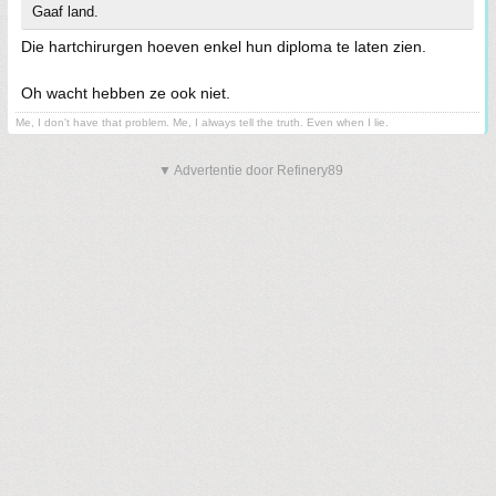
Gaaf land.
Die hartchirurgen hoeven enkel hun diploma te laten zien.
Oh wacht hebben ze ook niet.
Me, I don't have that problem. Me, I always tell the truth. Even when I lie.
▼ Advertentie door Refinery89