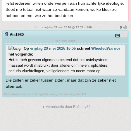
liefst iedereen willen onderwerpen aan hun achterlijke ideologie.
Boeit me totaal niet waar ze vandaan komen, welke kleur ze
hebben en met wie ze het bed delen.
• vrijdag 29 mei 2026 @ 17:21 • 199
Vis1980
Veni Vidi Vissie
Op
vrijdag 29 mei 2026 16:56
schreef
WheeledWarrior
het volgende:
Het is toch gewoon algemeen bekend dat het asielsysteem
massaal wordt misbruikt door allerlei criminelen, oplichters,
pseudo-vluchtelingen, veiligelanders en noem maar op.
Die zullen er zeker tussen zitten, maar dat zijn ze zeker niet
allemaal.
Het antwoord op de belangrijkste vraag van alle vragen? 42!
▼ Advertentie door Refinery89