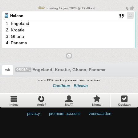
• vrijdag 12 juni 2026 @ 19:49 • 4
Halcon
1. Engeland
2. Kroatie
3. Ghana
4. Panama
Engeland, Kroatie, Ghana, Panama
wk
GROEP L
steun FOK! en koop via een van deze links
Coolblue
Bitvavo
Index
Actief
MyAT
Nieuw
Opslaan
privacy
•
premium account
•
voorwaarden