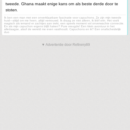
tweede. Ghana maakt enige kans om als beste derde door te
stoten.
Ik ben een man met een onverklaarbare fascinatie voor capuchons. Ze zijn mijn tweede
huid—altijd om me heen, altijd vertrouwd. Ik draag ze niet alleen, ik lééf erin. Het voelt
magisch als iemand er zachtjes aan trekt, een speels moment vol onverwachte connectie.
En als mijn capuchon ergens blijft haken? Pure vreugde! Een klein avontuur in het
alledaagse, alsof de wereld me even vasthoudt. Capuchons en ik? Een onafscheidelijk
duo
▼ Advertentie door Refinery89