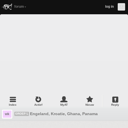
forum
log in
Index
Actief
MyAT
Nieuw
Reply
Engeland, Kroatie, Ghana, Panama
wk
GROEP L