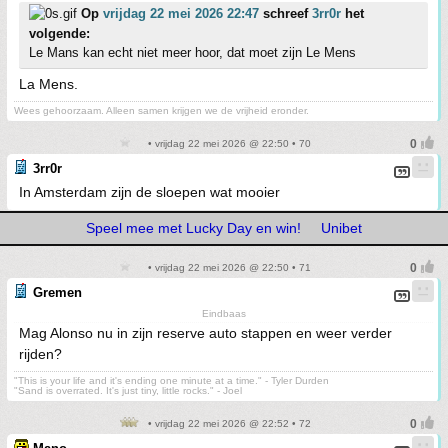
Op
vrijdag 22 mei 2026 22:47
schreef
3rr0r
het
volgende:
Le Mans kan echt niet meer hoor, dat moet zijn Le Mens
La Mens.
Wees gehoorzaam. Alleen samen krijgen we de vrijheid eronder.
• vrijdag 22 mei 2026 @ 22:50 • 70
3rr0r
In Amsterdam zijn de sloepen wat mooier
Speel mee met Lucky Day en win!
Unibet
• vrijdag 22 mei 2026 @ 22:50 • 71
Gremen
Eindbaas
Mag Alonso nu in zijn reserve auto stappen en weer verder
rijden?
"This is your life and it's ending one minute at a time." - Tyler Durden
"Sand is overrated. It's just tiny, little rocks." - Joel
• vrijdag 22 mei 2026 @ 22:52 • 72