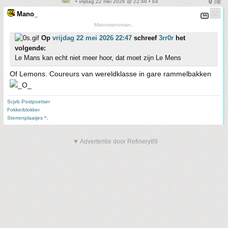
• vrijdag 22 mei 2026 @ 22:48 • 64
Mano_
Manomanoman..
Op
vrijdag 22 mei 2026 22:47
schreef
3rr0r
het
volgende:
Le Mans kan echt niet meer hoor, dat moet zijn Le Mens
Of Lemons. Coureurs van wereldklasse in gare rammelbakken
Scjvb Postpoetser
Fokkerblokker
Sterrenplaatjes *;
▼ Advertentie door Refinery89