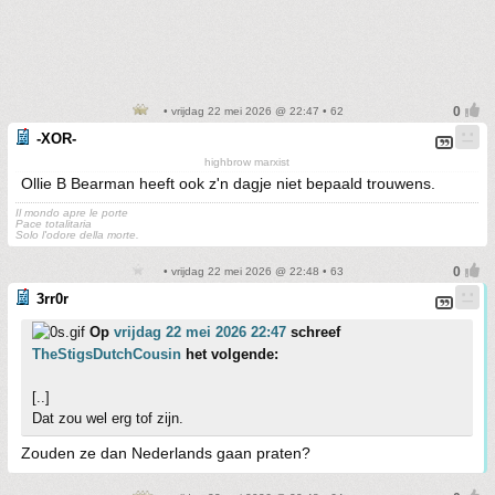
• vrijdag 22 mei 2026 @ 22:47 • 62
-XOR-
highbrow marxist
Ollie B Bearman heeft ook z'n dagje niet bepaald trouwens.
Il mondo apre le porte
Pace totalitaria
Solo l'odore della morte.
• vrijdag 22 mei 2026 @ 22:48 • 63
3rr0r
Op
vrijdag 22 mei 2026 22:47
schreef
TheStigsDutchCousin
het volgende:
[..]
Dat zou wel erg tof zijn.
Zouden ze dan Nederlands gaan praten?