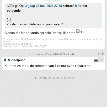
Op
vrijdag 22 mei 2026 22:48
schreef
3rr0r
het
volgende:
[..]
Zouden ze dan Nederlands gaan praten?
Alonso die Nederlands spreekt, dat wil ik horen
"They are rage. Brutal, without mercy. But you.... You will be worse. Rip and tear, until it is
done!"
"Omae wa mou shindeiru."
"All we know is... he's called The Stig!"
• vrijdag 22 mei 2026 @ 22:49 • 67
Middelpunt
Kunnen ze mooi de remmen van Leclerc even repareren.
▼ Advertentie door Refinery89