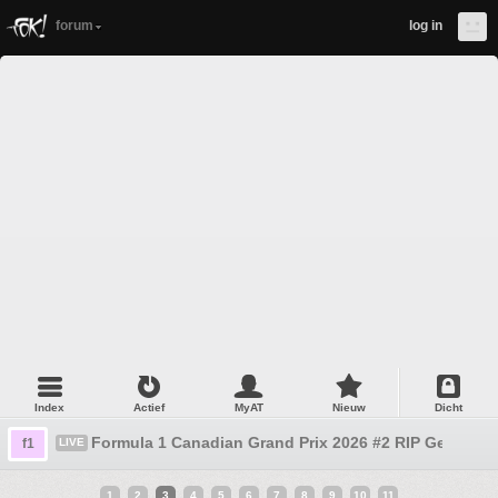
forum
log in
Index
Actief
MyAT
Nieuw
Dicht
Formula 1 Canadian Grand Prix 2026 #2 RIP Gerrit
f1
LIVE
1
2
3
4
5
6
7
8
9
10
11