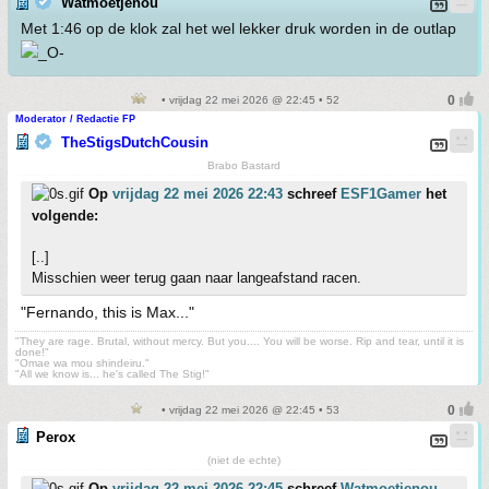
Watmoetjenou
Met 1:46 op de klok zal het wel lekker druk worden in de outlap
• vrijdag 22 mei 2026 @ 22:45 • 52
Moderator / Redactie FP
TheStigsDutchCousin
Brabo Bastard
Op
vrijdag 22 mei 2026 22:43
schreef
ESF1Gamer
het
volgende:
[..]
Misschien weer terug gaan naar langeafstand racen.
"Fernando, this is Max..."
"They are rage. Brutal, without mercy. But you.... You will be worse. Rip and tear, until it is
done!"
"Omae wa mou shindeiru."
"All we know is... he's called The Stig!"
• vrijdag 22 mei 2026 @ 22:45 • 53
Perox
(niet de echte)
Op
vrijdag 22 mei 2026 22:45
schreef
Watmoetjenou