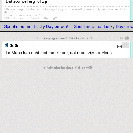
Dat zou wel erg tof zijn.
"They are rage. Brutal, without mercy. But you.... You will be worse. Rip and tear, until it is
done!"
"Omae wa mou shindeiru."
"All we know is... he's called The Stig!"
Speel mee met Lucky Day en win!
Speel mee met Lucky Day en w
• vrijdag 22 mei 2026 @ 22:47 • 61
3rr0r
Le Mans kan echt niet meer hoor, dat moet zijn Le Mens
▼ Advertentie door Refinery89