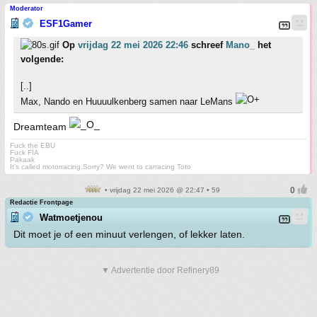
Moderator
ESF1Gamer
Op
vrijdag 22 mei 2026 22:46
schreef
Mano_
het
volgende:
[..]
Max, Nando en Huuuulkenberg samen naar LeMans
Dreamteam
Fuck the EBU
Fuck FIA
Pakaak
It's called motorracing.Sorry? We went to carracing Toto
• vrijdag 22 mei 2026 @ 22:47 • 59
Redactie Frontpage
Watmoetjenou
Dit moet je of een minuut verlengen, of lekker laten.
▼ Advertentie door Refinery89