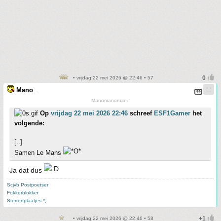
• vrijdag 22 mei 2026 @ 22:46 • 57
Mano_
Manomanoman..
Op
vrijdag 22 mei 2026 22:46
schreef
ESF1Gamer
het
volgende:
[..]
Samen Le Mans
Ja dat dus
Scjvb Postpoetser
Fokkerblokker
Sterrenplaatjes *;
• vrijdag 22 mei 2026 @ 22:46 • 58