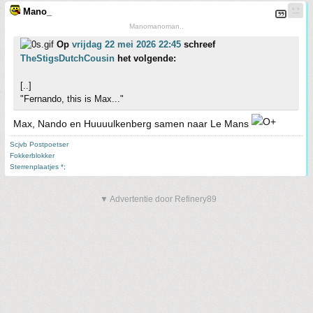
Mano_
Manomanoman..
Op
vrijdag 22 mei 2026 22:45
schreef
TheStigsDutchCousin
het volgende:
[..]
"Fernando, this is Max..."
Max, Nando en Huuuulkenberg samen naar Le Mans
Scjvb Postpoetser
Fokkerblokker
Sterrenplaatjes *;
▼ Advertentie door Refinery89