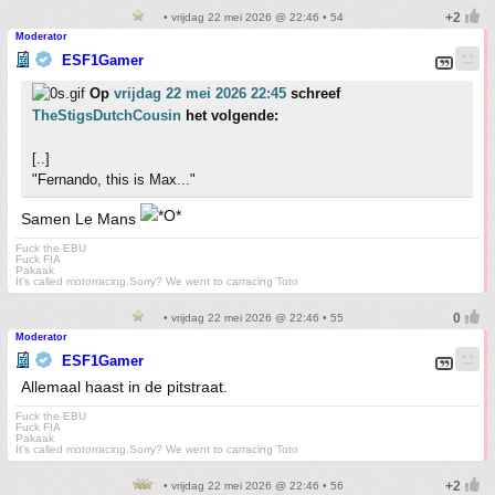
• vrijdag 22 mei 2026 @ 22:46 • 54
Moderator
ESF1Gamer
Op
vrijdag 22 mei 2026 22:45
schreef
TheStigsDutchCousin
het volgende:
[..]
"Fernando, this is Max..."
Samen Le Mans
Fuck the EBU
Fuck FIA
Pakaak
It's called motorracing.Sorry? We went to carracing Toto
• vrijdag 22 mei 2026 @ 22:46 • 55
Moderator
ESF1Gamer
Allemaal haast in de pitstraat.
Fuck the EBU
Fuck FIA
Pakaak
It's called motorracing.Sorry? We went to carracing Toto
• vrijdag 22 mei 2026 @ 22:46 • 56