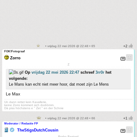
• vrijdag 22 mei 2026 @ 22:48 • 65
FOK!Fotograaf
Zorro
Z
Op
vrijdag 22 mei 2026 22:47
schreef
3rr0r
het
volgende:
Le Mans kan echt niet meer hoor, dat moet zijn Le Mens
Le Max
Un dann rettet kein Kavallerie,
keine Zorro kümmert sich dodrömm.
Dä piss höchstens e " Zet " en der Schnie
• vrijdag 22 mei 2026 @ 22:48 • 66
Moderator / Redactie FP
TheStigsDutchCousin
Brabo Bastard