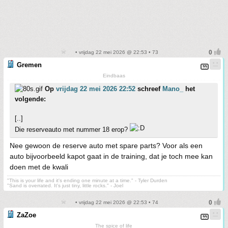
• vrijdag 22 mei 2026 @ 22:53 • 73
Gremen
Eindbaas
Op
vrijdag 22 mei 2026 22:52
schreef
Mano_
het
volgende:
[..]
Die reserveauto met nummer 18 erop?
Nee gewoon de reserve auto met spare parts? Voor als een
auto bijvoorbeeld kapot gaat in de training, dat je toch mee kan
doen met de kwali
"This is your life and it's ending one minute at a time." - Tyler Durden
"Sand is overrated. It's just tiny, little rocks." - Joel
• vrijdag 22 mei 2026 @ 22:53 • 74
ZaZoe
The spice of life