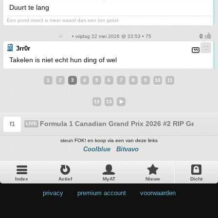
Duurt te lang
Een pond moed is meer waard dan een ton geluk
• vrijdag 22 mei 2026 @ 22:53 • 75
3rr0r
Takelen is niet echt hun ding of wel
1
2
3
4
5
6
7
8
9
10
11
12
13
Formula 1 Canadian Grand Prix 2026 #2 RIP Gerrit
f1
LIVE
steun FOK! en koop via een van deze links
Coolblue
Bitvavo
Index
Actief
MyAT
Nieuw
Dicht
privacy
•
premium account
•
voorwaarden