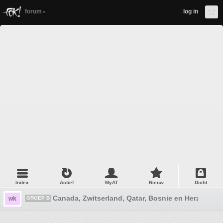
forum
log in
Index
Actief
MyAT
Nieuw
Dicht
Canada, Zwitserland, Qatar, Bosnie en Herzegovi
wk
GROEP B