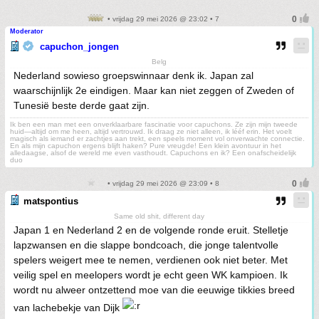
• vrijdag 29 mei 2026 @ 23:02 • 7
Moderator
capuchon_jongen
Belg
Nederland sowieso groepswinnaar denk ik. Japan zal
waarschijnlijk 2e eindigen. Maar kan niet zeggen of Zweden of
Tunesië beste derde gaat zijn.
Ik ben een man met een onverklaarbare fascinatie voor capuchons. Ze zijn mijn tweede
huid—altijd om me heen, altijd vertrouwd. Ik draag ze niet alleen, ik lééf erin. Het voelt
magisch als iemand er zachtjes aan trekt, een speels moment vol onverwachte connectie.
En als mijn capuchon ergens blijft haken? Pure vreugde! Een klein avontuur in het
alledaagse, alsof de wereld me even vasthoudt. Capuchons en ik? Een onafscheidelijk
duo
• vrijdag 29 mei 2026 @ 23:09 • 8
matspontius
Same old shit, different day
Japan 1 en Nederland 2 en de volgende ronde eruit. Stelletje
lapzwansen en die slappe bondcoach, die jonge talentvolle
spelers weigert mee te nemen, verdienen ook niet beter. Met
veilig spel en meelopers wordt je echt geen WK kampioen. Ik
wordt nu alweer ontzettend moe van die eeuwige tikkies breed
van lachebekje van Dijk