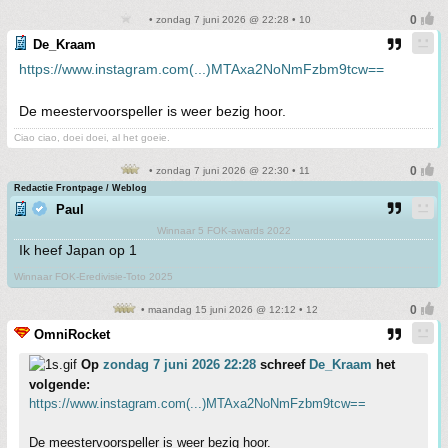
• zondag 7 juni 2026 @ 22:28 • 10
De_Kraam
https://www.instagram.com(...)MTAxa2NoNmFzbm9tcw==
De meestervoorspeller is weer bezig hoor.
Ciao ciao, doei doei, al het goeie.
• zondag 7 juni 2026 @ 22:30 • 11
Redactie Frontpage / Weblog
Paul
Winnaar 5 FOK-awards 2022
Ik heef Japan op 1
Winnaar FOK-Eredivisie-Toto 2025
• maandag 15 juni 2026 @ 12:12 • 12
OmniRocket
Op
zondag 7 juni 2026 22:28
schreef
De_Kraam
het
volgende:
https://www.instagram.com(...)MTAxa2NoNmFzbm9tcw==
De meestervoorspeller is weer bezig hoor.