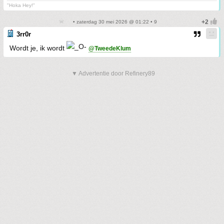
"Hoka Hey!"
• zaterdag 30 mei 2026 @ 01:22 • 9
3rr0r
Wordt je, ik wordt
@TweedeKlum
▼ Advertentie door Refinery89