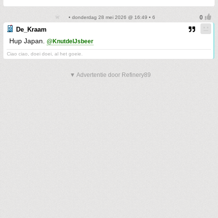
• donderdag 28 mei 2026 @ 16:49 • 6
De_Kraam
Hup Japan.
@KnutdeIJsbeer
Ciao ciao, doei doei, al het goeie.
▼ Advertentie door Refinery89