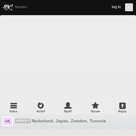
forum
log in
Index
Actief
MyAT
Nieuw
Reply
Nederland, Japan, Zweden, Tunesie
wk
GROEP F