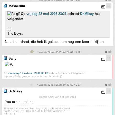
Masberum
Op
vrijdag 22 mei 2026 23:21
schreef
Dr.Mikey
het
volgende:
[..]
The Boys.
Nou inderdaad, die heb ik gekocht om nog een keer te kijken
• vrijdag 22 mei 2026 @ 23:41 • 216
Sally
Op
maandag 12 oktober 2009 00:26
schreef vosss het volgende:
:*-je voor Sally, gewoon omdat ik haar lief vind :@
• vrijdag 22 mei 2026 @ 23:50 • 217
Dr.Mikey
Games Crew van het jaar 2013
You are not alone
They wish to cure us. But I say to you, WE are the cure!
"WHAT IF YOU'RE RIGHT AND THEY'RE WRONG?"
R.I.P DTS.