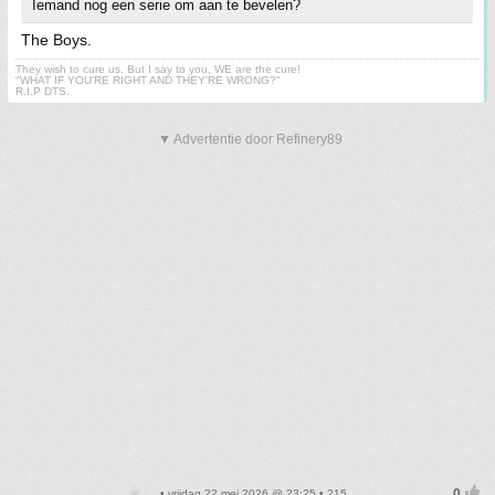
Iemand nog een serie om aan te bevelen?
The Boys.
They wish to cure us. But I say to you, WE are the cure!
"WHAT IF YOU'RE RIGHT AND THEY'RE WRONG?"
R.I.P DTS.
▼ Advertentie door Refinery89
• vrijdag 22 mei 2026 @ 23:25 • 215