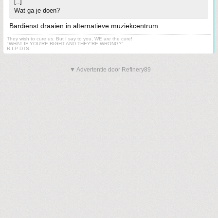
[..]
Wat ga je doen?
Bardienst draaien in alternatieve muziekcentrum.
They wish to cure us. But I say to you, WE are the cure!
"WHAT IF YOU'RE RIGHT AND THEY'RE WRONG?"
R.I.P DTS.
▼ Advertentie door Refinery89