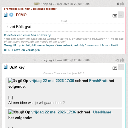
• vrijdag 22 mei 2026 @ 22:59 • 205
Frontpage Koningin / Reizende reporter
DJMO
#trut
Ik zei Bölk gvd
Ik heb er één en ik ben er trots op
"Tussen droom en daad staan wetten in de weg, en praktische bezwaren" "The needs
of the many outweigh the needs of the crew"
Terugblik op tachtig kilometer lopen
-
Westerborkpad
-
My 5 minutes of fame
-
Heldin
DTS - Foto's en verslagen
• vrijdag 22 mei 2026 @ 23:04 • 206
Dr.Mikey
Games Crew van het jaar 2013
Op
vrijdag 22 mei 2026 17:36
schreef
FreshFruit
het
volgende:
[..]
Al een idee wat je wil gaan doen ?
Op
vrijdag 22 mei 2026 17:36
schreef
_UserName_
het volgende: