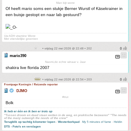
Man bijt worst
Of heeft mario soms een stukje Berner Wurstl of Käsekrainer in
een buisje gestopt en naar lab gestuurd?
Uw ADH vitamine Worst
Met vriendelijke groenten
• vrijdag 22 mei 2026 @ 22:48 • 202
mario390
Naomi,de echte winaar v. Jaar
shakira live florida 2007
• vrijdag 22 mei 2026 @ 22:54 • 203
Frontpage Koningin / Reizende reporter
DJMO
#trut
Bolk
Ik heb er één en ik ben er trots op
"Tussen droom en daad staan wetten in de weg, en praktische bezwaren" "The needs
of the many outweigh the needs of the crew"
Terugblik op tachtig kilometer lopen
-
Westerborkpad
-
My 5 minutes of fame
-
Heldin
DTS - Foto's en verslagen