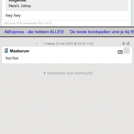
volgende:
Here's Johny
hey hey
Winnaar FOK-Eredivisie-Toto 2025
AliExpress - die hebben ALLES!
De beste bordspellen vind je bij
• vrijdag 22 mei 2026 @ 23:11 • 211
Masberum
hoi hoi
▼ Advertentie door Refinery89