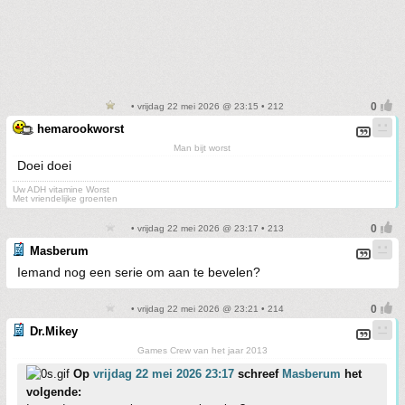
• vrijdag 22 mei 2026 @ 23:15 • 212
hemarookworst
Man bijt worst
Doei doei
Uw ADH vitamine Worst
Met vriendelijke groenten
• vrijdag 22 mei 2026 @ 23:17 • 213
Masberum
Iemand nog een serie om aan te bevelen?
• vrijdag 22 mei 2026 @ 23:21 • 214
Dr.Mikey
Games Crew van het jaar 2013
Op
vrijdag 22 mei 2026 23:17
schreef
Masberum
het
volgende: