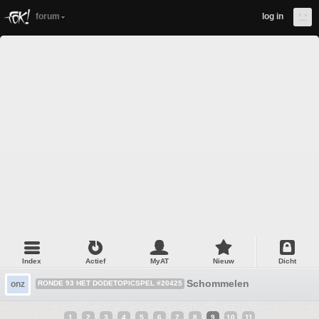
forum
log in
Index
Actief
MyAT
Nieuw
Dicht
Schommelen
onz
RONDE 93 HET DODETOPICSPEL #20425
1
2
3
4
5
6
7
8
9
10
11