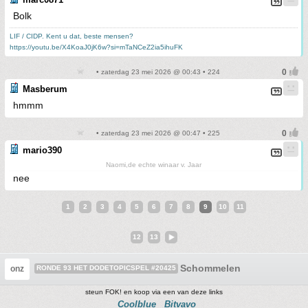
Bolk
LIF / CIDP. Kent u dat, beste mensen?
https://youtu.be/X4KoaJ0jK6w?si=mTaNCeZ2ia5ihuFK
• zaterdag 23 mei 2026 @ 00:43 • 224
Masberum
hmmm
• zaterdag 23 mei 2026 @ 00:47 • 225
mario390
Naomi,de echte winaar v. Jaar
nee
1
2
3
4
5
6
7
8
9
10
11
12
13
Schommelen
onz
RONDE 93 HET DODETOPICSPEL #20425
steun FOK! en koop via een van deze links
Coolblue
Bitvavo