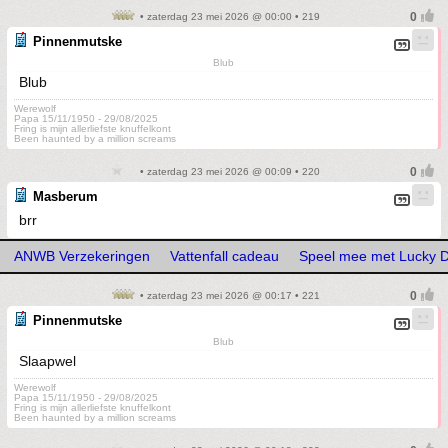
• zaterdag 23 mei 2026 @ 00:00 • 219
Pinnenmutske
Blub
Blub
Werewolf
Papa 15/11/1950 - 29/08/2025
Fring is mijn allerliefste knuffelkont
Been haunted by a million screams
• zaterdag 23 mei 2026 @ 00:09 • 220
Masberum
brr
ANWB Verzekeringen
Vattenfall cadeau
Speel mee met Lucky D
• zaterdag 23 mei 2026 @ 00:17 • 221
Pinnenmutske
Blub
Slaapwel
Werewolf
Papa 15/11/1950 - 29/08/2025
Fring is mijn allerliefste knuffelkont
Been haunted by a million screams