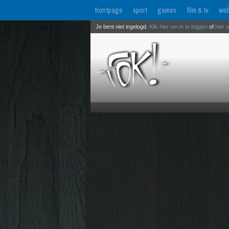
frontpage
sport
games
film & tv
web
Je bent niet ingelogd.
Klik hier om in te loggen
of
hier 