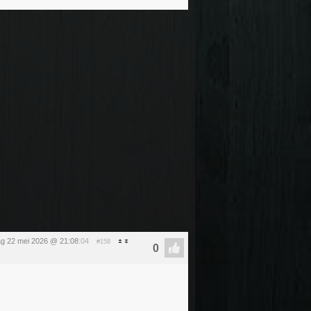
dag 22 mei 2026 @ 21:08
:04
#158