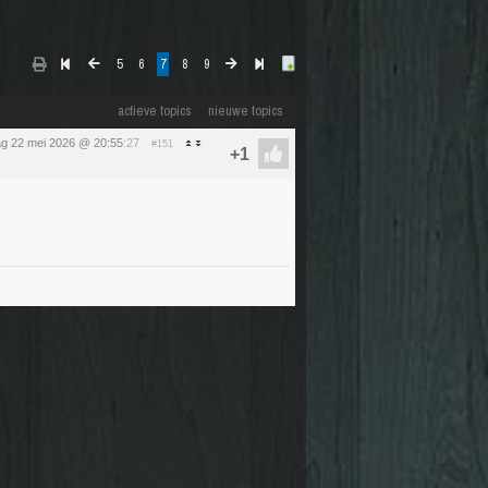
5
6
7
8
9
actieve topics
nieuwe topics
dag 22 mei 2026 @ 20:55
:27
#151