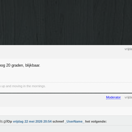
vrij
nog 20 graden, blijkbaar.
 up and moving in the mornings.
Moderator
vrij
Op
vrijdag 22 mei 2026 20:54
schreef
_UserName_
het volgende: