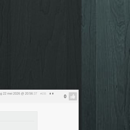
dag 22 mei 2026 @ 20:56
:37
#155