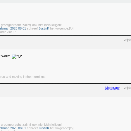
 grootgebracht, zal mij ook niet klein krijgen!
ebruari 2025 08:01
schreef
JustinK
het volgende:[/b]
kker vlot :P
vrij
r warm
 up and moving in the mornings.
Moderator
vrij
 grootgebracht, zal mij ook niet klein krijgen!
ebruari 2025 08:01
schreef
JustinK
het volgende:[/b]