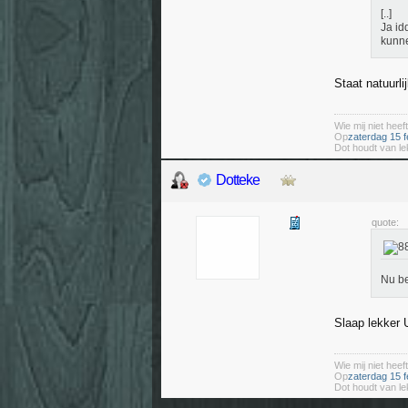
[..]
Ja id
kunn
Staat natuurli
Wie mij niet heeft
Op
zaterdag 15 f
Dot houdt van le
Dotteke
quote:
Nu be
Slaap lekker
Wie mij niet heeft
Op
zaterdag 15 f
Dot houdt van le