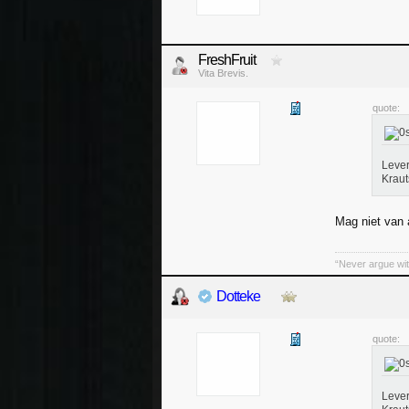
FreshFruit
Vita Brevis.
quote:
Lever
Kraut
Mag niet van 
“Never argue wit
Dotteke
quote:
Lever