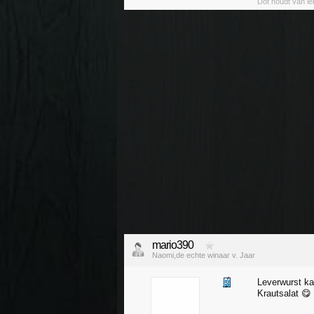
Dot houdt van le
mario390
Naomi,de echte winaar v. Jaar
Leverwurst kar
Krautsalat 😋