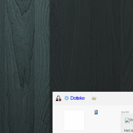
Dotteke
quote:
Het i