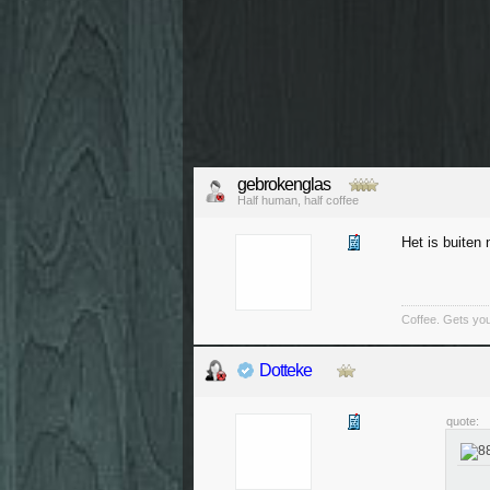
gebrokenglas
Half human, half coffee
Het is buiten 
Coffee. Gets you
Dotteke
quote: