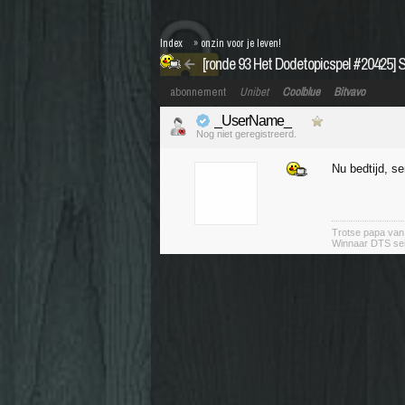
Index
»
onzin voor je leven!
[ronde 93 Het Dodetopicspel #20425]
abonnement
Unibet
Coolblue
Bitvavo
_UserName_
Nog niet geregistreerd.
Nu bedtijd, s
Trotse papa va
Winnaar DTS se