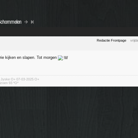
 Schommelen
Redactie Frontpage
vrij
erie kijken en slapen. Tot morgen
n Jyske O+ 07-03-2025 O+
izoen 93 *O*