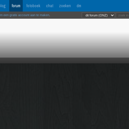
log
forum
fotoboek
chat
zoeken
dm
om een gratis account aan te maken
.