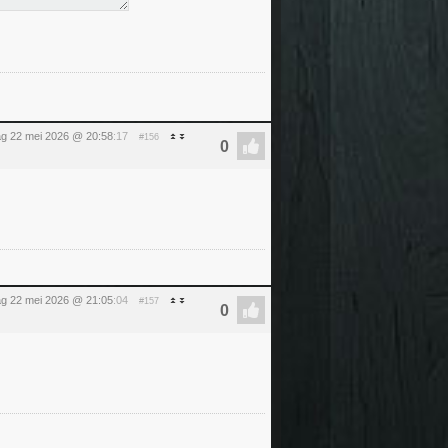
dag 22 mei 2026 @ 20:58
:17
#156
dag 22 mei 2026 @ 21:05
:04
#157