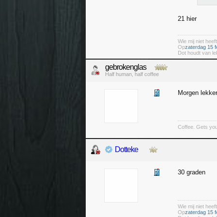
21 hier
Wie mij niet heeft
Op
zaterdag 15 f
Dot houdt van le
gebrokenglas
Half human, half coffee
Morgen lekke
Coffee. Gets you
Dotteke
30 graden
Wie mij niet heeft
Op
zaterdag 15 f