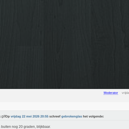
Moderator
vrij
Op
vrijdag 22 mei 2026 20:55
schreef
gebrokenglas
het volgende:
s buiten nog 20 graden, blijkbaar.