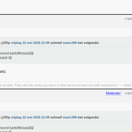
vrij
Op
vrijdag 22 mei 2026 21:08
schreef
mario390
het volgende:
wurst kartoffelsalat😋
salat 😋
artz.
h an idiot. They will only bring you down to their level and beat you with experience.” ― Mark
Moderator
vrij
Op
vrijdag 22 mei 2026 21:08
schreef
mario390
het volgende:
wurst kartoffelsalat😋