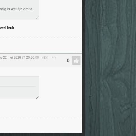
dig is wel fijn om te
 wel leuk.
dag 22 mei 2026 @ 20:56
:09
#154