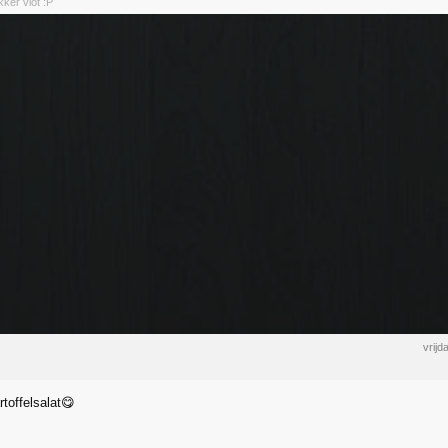
kker vlot :P
vrij
toffelsalat😋