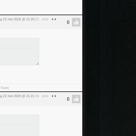
dag 22 mei 2026 @ 21:20
:22
#159
 Twain.
dag 22 mei 2026 @ 21:21
:45
#160