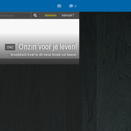
doneren
inbreuk?
Onzin voor je leven!
ONZ
Vrolijkheid troef in dit lieve forum vol humor.