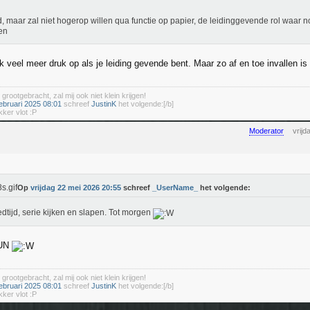
d, maar zal niet hogerop willen qua functie op papier, de leidinggevende rol waar no
en
jk veel meer druk op als je leiding gevende bent. Maar zo af en toe invallen is
 grootgebracht, zal mij ook niet klein krijgen!
ebruari 2025 08:01
schreef
JustinK
het volgende:[/b]
kker vlot :P
Moderator
vrij
Op
vrijdag 22 mei 2026 20:55
schreef
_UserName_
het volgende:
dtijd, serie kijken en slapen. Tot morgen
 UN
 grootgebracht, zal mij ook niet klein krijgen!
ebruari 2025 08:01
schreef
JustinK
het volgende:[/b]
kker vlot :P