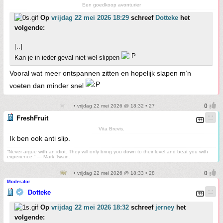
Een goedkoop avonturier
Op
vrijdag 22 mei 2026 18:29
schreef
Dotteke
het
volgende:
[..]
Kan je in ieder geval niet wel slippen
Vooral wat meer ontspannen zitten en hopelijk slapen m’n
voeten dan minder snel
• vrijdag 22 mei 2026 @ 18:32 • 27
FreshFruit
Vita Brevis.
Ik ben ook anti slip.
“Never argue with an idiot. They will only bring you down to their level and beat you with
experience.” ― Mark Twain.
• vrijdag 22 mei 2026 @ 18:33 • 28
Moderator
Dotteke
Op
vrijdag 22 mei 2026 18:32
schreef
jerney
het
volgende: