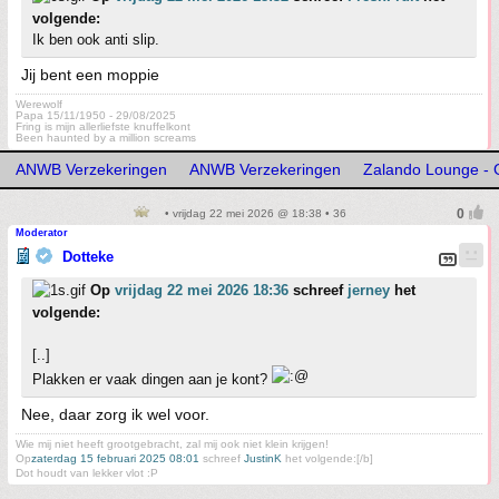
volgende:
Ik ben ook anti slip.
Jij bent een moppie
Werewolf
Papa 15/11/1950 - 29/08/2025
Fring is mijn allerliefste knuffelkont
Been haunted by a million screams
ANWB Verzekeringen
ANWB Verzekeringen
Zalando Lounge - G
• vrijdag 22 mei 2026 @ 18:38 • 36
Moderator
Dotteke
Op
vrijdag 22 mei 2026 18:36
schreef
jerney
het
volgende:
[..]
Plakken er vaak dingen aan je kont?
Nee, daar zorg ik wel voor.
Wie mij niet heeft grootgebracht, zal mij ook niet klein krijgen!
Op
zaterdag 15 februari 2025 08:01
schreef
JustinK
het volgende:[/b]
Dot houdt van lekker vlot :P