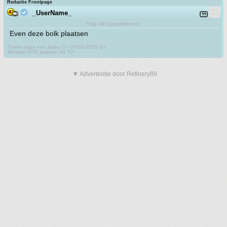
Redactie Frontpage
_UserName_
Nog niet geregistreerd.
Even deze bolk plaatsen
Trotse papa van Jyske O+ 07-03-2025 O+
Winnaar DTS seizoen 93 *O*
▼ Advertentie door Refinery89