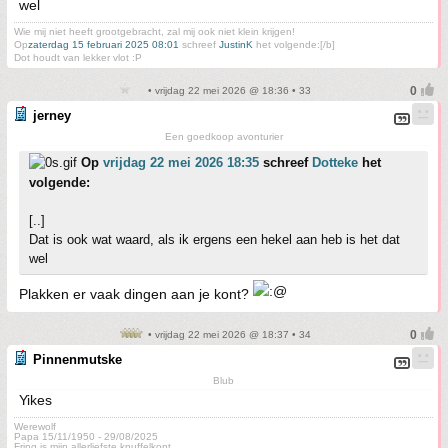
wel
Wie mij niet heeft grootgebracht, zal mij ook niet klein krijgen!
Op
zaterdag 15 februari 2025 08:01
schreef
JustinK
het volgende:[/b]
Dot houdt van lekker vlot :P
• vrijdag 22 mei 2026 @ 18:36 • 33
jerney
Een goedkoop avonturier
Op
vrijdag 22 mei 2026 18:35
schreef
Dotteke
het
volgende:
[..]
Dat is ook wat waard, als ik ergens een hekel aan heb is het dat
wel
Plakken er vaak dingen aan je kont?
• vrijdag 22 mei 2026 @ 18:37 • 34
Pinnenmutske
Blub
Yikes
Werewolf
Papa 15/11/1950 - 29/08/2025
Fring is mijn allerliefste knuffelkont