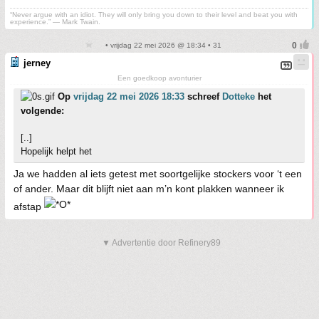
“Never argue with an idiot. They will only bring you down to their level and beat you with
experience.” ― Mark Twain.
• vrijdag 22 mei 2026 @ 18:34 • 31
jerney
Een goedkoop avonturier
Op
vrijdag 22 mei 2026 18:33
schreef
Dotteke
het
volgende:
[..]
Hopelijk helpt het
Ja we hadden al iets getest met soortgelijke stockers voor ‘t een
of ander. Maar dit blijft niet aan m’n kont plakken wanneer ik
afstap
▼ Advertentie door Refinery89