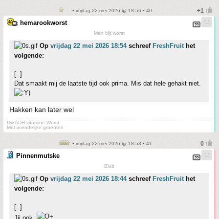
• vrijdag 22 mei 2026 @ 18:56 • 40
hemarookworst
Man bijt worst
Op
vrijdag 22 mei 2026 18:54
schreef
FreshFruit
het
volgende:
[..]
Dat smaakt mij de laatste tijd ook prima. Mis dat hele gehakt niet.
Hakken kan later wel
Uw ADH vitamine Worst
Met vriendelijke groenten
• vrijdag 22 mei 2026 @ 18:58 • 41
Pinnenmutske
Blub
Op
vrijdag 22 mei 2026 18:44
schreef
FreshFruit
het
volgende:
[..]
Jij ook.