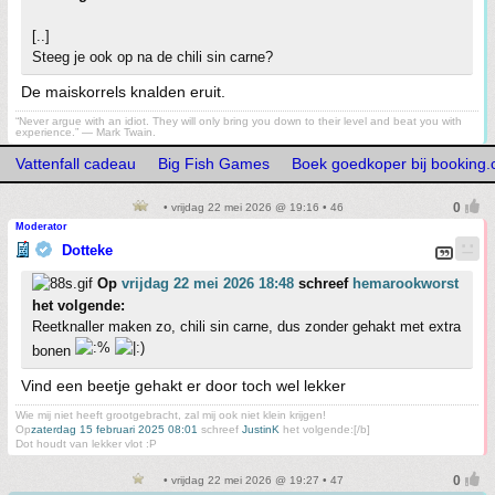
[..]
Steeg je ook op na de chili sin carne?
De maiskorrels knalden eruit.
“Never argue with an idiot. They will only bring you down to their level and beat you with
experience.” ― Mark Twain.
Vattenfall cadeau
Big Fish Games
Boek goedkoper bij booking
• vrijdag 22 mei 2026 @ 19:16 • 46
Moderator
Dotteke
Op
vrijdag 22 mei 2026 18:48
schreef
hemarookworst
het volgende:
Reetknaller maken zo, chili sin carne, dus zonder gehakt met extra
bonen
Vind een beetje gehakt er door toch wel lekker
Wie mij niet heeft grootgebracht, zal mij ook niet klein krijgen!
Op
zaterdag 15 februari 2025 08:01
schreef
JustinK
het volgende:[/b]
Dot houdt van lekker vlot :P
• vrijdag 22 mei 2026 @ 19:27 • 47