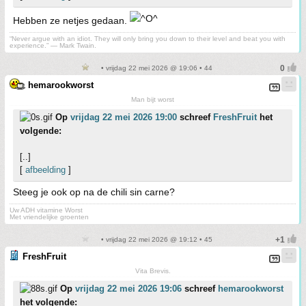
Hebben ze netjes gedaan.
“Never argue with an idiot. They will only bring you down to their level and beat you with
experience.” ― Mark Twain.
• vrijdag 22 mei 2026 @ 19:06 • 44
hemarookworst
Man bijt worst
Op
vrijdag 22 mei 2026 19:00
schreef
FreshFruit
het
volgende:
[..]
[
afbeelding
]
Steeg je ook op na de chili sin carne?
Uw ADH vitamine Worst
Met vriendelijke groenten
• vrijdag 22 mei 2026 @ 19:12 • 45
FreshFruit
Vita Brevis.
Op
vrijdag 22 mei 2026 19:06
schreef
hemarookworst
het volgende: