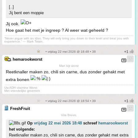
[..]
Jij bent een moppie
Jij ook.
Hoe gaat het met je ingreep ? Al weer wat geheeld ?
“Never argue with an idiot. They will only bring you down to their level and beat you with
experience.” ― Mark Twain.
• vrijdag 22 mei 2026 @ 18:48 • 38
hemarookworst
Man bijt worst
Reetknaller maken zo, chili sin carne, dus zonder gehakt met
extra bonen
Uw ADH vitamine Worst
Met vriendelijke groenten
• vrijdag 22 mei 2026 @ 18:54 • 39
FreshFruit
Vita Brevis.
Op
vrijdag 22 mei 2026 18:48
schreef
hemarookworst
het volgende:
Reetknaller maken zo, chili sin carne, dus zonder gehakt met extra