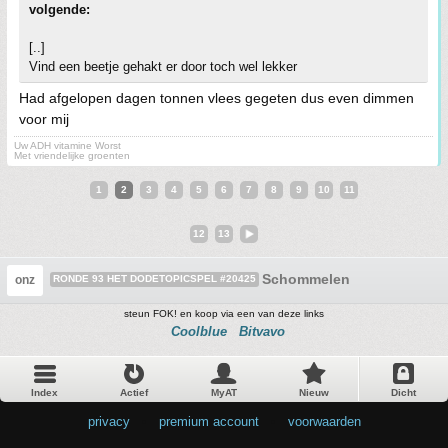
volgende:
[..]
Vind een beetje gehakt er door toch wel lekker
Had afgelopen dagen tonnen vlees gegeten dus even dimmen
voor mij
Uw ADH vitamine Worst
Met vriendelijke groenten
1
2
3
4
5
6
7
8
9
10
11
12
13
Schommelen
onz
RONDE 93 HET DODETOPICSPEL #20425
steun FOK! en koop via een van deze links
Coolblue
Bitvavo
Index
Actief
MyAT
Nieuw
Dicht
privacy
•
premium account
•
voorwaarden