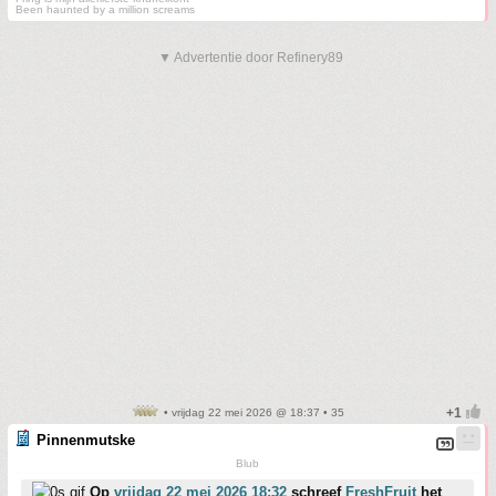
Been haunted by a million screams
▼ Advertentie door Refinery89
• vrijdag 22 mei 2026 @ 18:37 • 35
Pinnenmutske
Blub
Op
vrijdag 22 mei 2026 18:32
schreef
FreshFruit
het