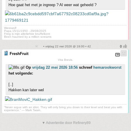
Hoe gaat het met je ingreep ? Al weer wat geheeld ?
Werewolf
Papa 15/11/1950 - 29/08/2025
Fring is mijn allerliefste knuffelkont
Been haunted by a million screams
• vrijdag 22 mei 2026 @ 19:00 • 42
FreshFruit
Vita Brevis.
Op
vrijdag 22 mei 2026 18:56
schreef
hemarookworst
het volgende:
[..]
Hakken kan later wel
“Never argue with an idiot. They will only bring you down to their level and beat you with
experience.” ― Mark Twain.
▼ Advertentie door Refinery89