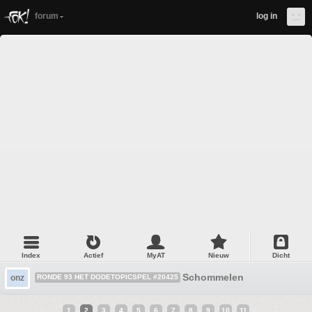
forum
log in
Index
Actief
MyAT
Nieuw
Dicht
Schommelen
onz
RONDE 93 HET DODETOPICSPEL #20425
1
2
3
4
5
6
7
8
9
10
11