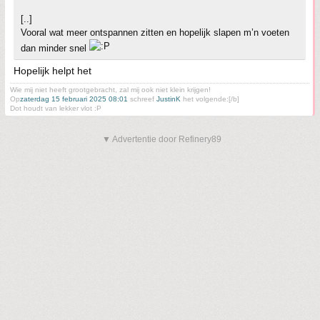
[..]
Vooral wat meer ontspannen zitten en hopelijk slapen m’n voeten
dan minder snel
Hopelijk helpt het
Wie mij niet heeft grootgebracht, zal mij ook niet klein krijgen!
Op
zaterdag 15 februari 2025 08:01
schreef
JustinK
het volgende:[/b]
Dot houdt van lekker vlot :P
▼ Advertentie door Refinery89