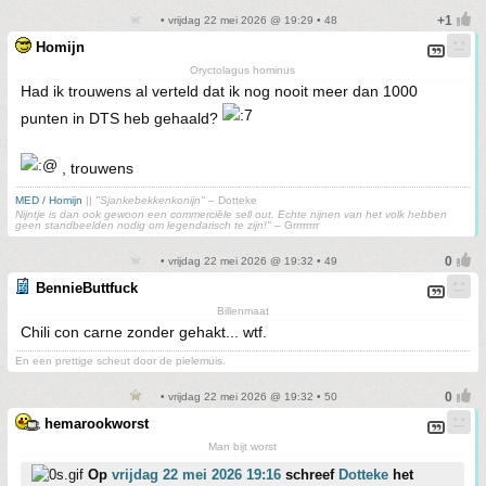
• vrijdag 22 mei 2026 @ 19:29 • 48
Homijn
Oryctolagus hominus
Had ik trouwens al verteld dat ik nog nooit meer dan 1000
punten in DTS heb gehaald?
, trouwens
MED / Homijn
||
"Sjankebekkenkonijn"
– Dotteke
Nijntje is dan ook gewoon een commerciële sell out. Echte nijnen van het volk hebben
geen standbeelden nodig om legendarisch te zijn!"
– Grrrrrrrr
• vrijdag 22 mei 2026 @ 19:32 • 49
BennieButtfuck
Billenmaat
Chili con carne zonder gehakt... wtf.
En een prettige scheut door de pielemuis.
• vrijdag 22 mei 2026 @ 19:32 • 50
hemarookworst
Man bijt worst
Op
vrijdag 22 mei 2026 19:16
schreef
Dotteke
het