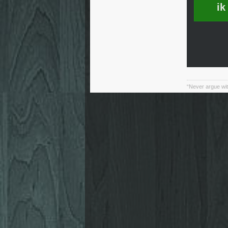
ik
“Never argue wit