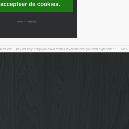
 accepteer de cookies.
meer informatie
h an idiot. They will only bring you down to their level and beat you with experience.” ― Mark