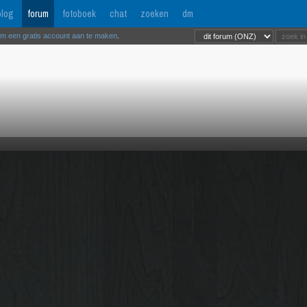
log
forum
fotoboek
chat
zoeken
dm
om een gratis account aan te maken
.