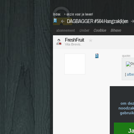
Index
»
onzin voor je leven!
DAGBAGGER #564 Hangzak(k)en
abonnement
Unibet
Coolblue
Bitvavo
FreshFruit
Vita Brevis.
quote:
[
afbe
om dez
noodzake
gebruik
J