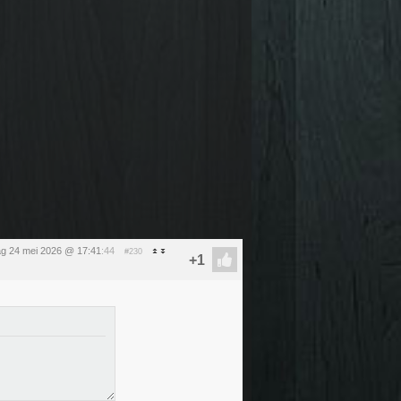
g 24 mei 2026 @ 17:41
:44
#230