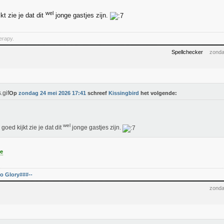
wel
kt zie je dat dit
jonge gastjes zijn.
herapy.
Spellchecker
zonda
Op
zondag 24 mei 2026 17:41
schreef
Kissingbird
het volgende:
wel
 goed kijkt zie je dat dit
jonge gastjes zijn.
le
o Glory###--
zonda