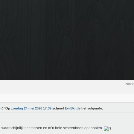
zonda
Op
zondag 24 mei 2026 17:39
schreef
EvilSkittle
het volgende:
u waarschijnlijk net missen en m’n hele scheenbeen openhalen.