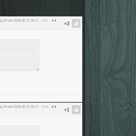
g 24 mei 2026 @ 17:34
:17
#227
g 24 mei 2026 @ 17:39
:27
#228