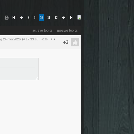
8
9
10
11
12
actieve topics
nieuwe topics
g 24 mei 2026 @ 17:33
:10
#226