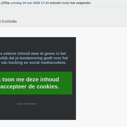
Op
zondag 24 mei 2026 17:43
schreef
maily
het volgende:
:EvilSkittle
e externe inhoud weer te geven is het
lijk dat je toestemming geeft voor het
 van tracking en social mediacookies.
a toon me deze inhoud
 accepteer de cookies.
meer informatie