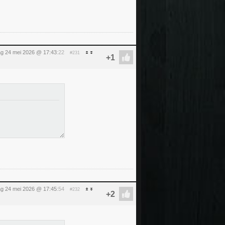
g 24 mei 2026 @ 17:43
:22
#231
g 24 mei 2026 @ 17:45
:54
#232