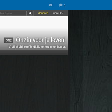
doneren
inbreuk?
Onzin voor je leven!
ONZ
Vrolijkheid troef in dit lieve forum vol humor.