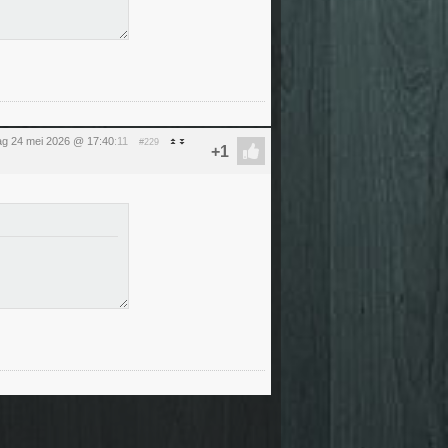
g 24 mei 2026 @ 17:40
:11
#229