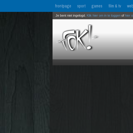
frontpage
sport
games
film & tv
web
Je bent niet ingelogd.
Klik hier om in te loggen
of
hier 