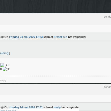
zonda
Op
zondag 24 mei 2026 17:33
schreef
FreshFruit
het volgende:
elding
]
je
herapy.
zonda
Op
zondag 24 mei 2026 17:31
schreef
maily
het volgende: