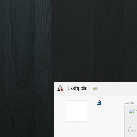
Kissingbird
quote:
[..]
Ik zo