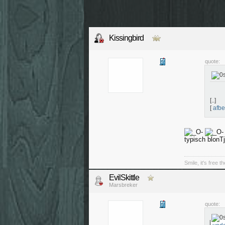
Kissingbird
quote:
[..]
[
afbe
typisch blonT
Smile, it's free t
EvilSkittle
Marsbreker
quote: