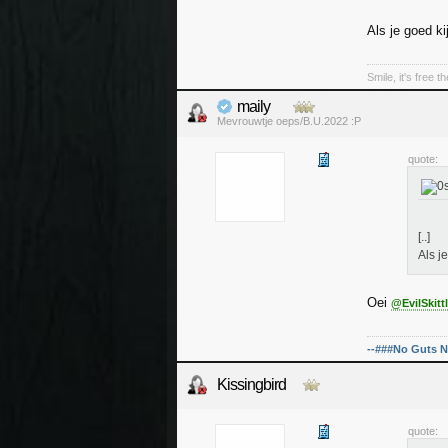
Als je goed kij
Smile, it's free t
maily
Mevrouwtje oeps/B.U.2022 :P
quote:
[..]
Als je
Oei
@EvilSkitt
--###No Guts N
Kissingbird
quote: