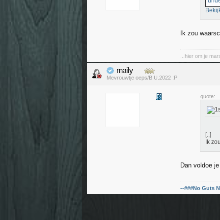
unde
Bekij
Ik zou waarsc
...hier om je mar
maily
Mevrouwtje oeps/B.U.2022 :P
quote:
[..]
Ik zo
Dan voldoe je
--###No Guts N