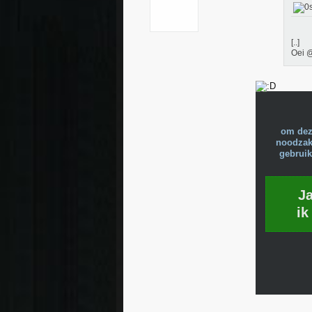
[..]
Oei @
om dez
noodzake
gebruik
J
ik