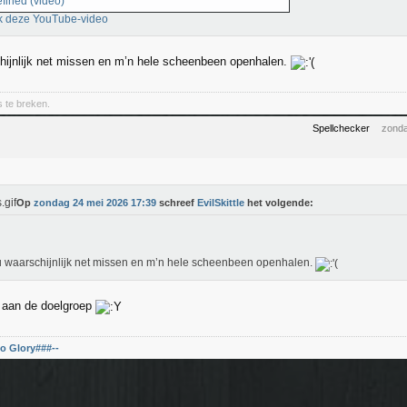
fined (video)
k deze YouTube-video
hijnlijk net missen en m’n hele scheenbeen openhalen.
s te breken.
Spellchecker
zonda
Op
zondag 24 mei 2026 17:39
schreef
EvilSkittle
het volgende:
u waarschijnlijk net missen en m’n hele scheenbeen openhalen.
 aan de doelgroep
o Glory###--