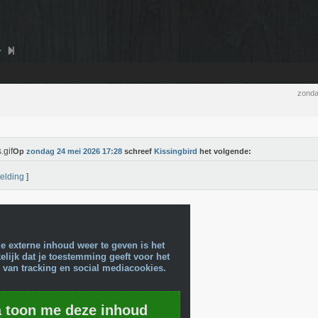
zonda
Op
zondag 24 mei 2026 17:28
schreef
Kissingbird
het volgende:
elding
]
e externe inhoud weer te geven is het
lijk dat je toestemming geeft voor het
 van tracking en social mediacookies.
a toon me deze inhoud