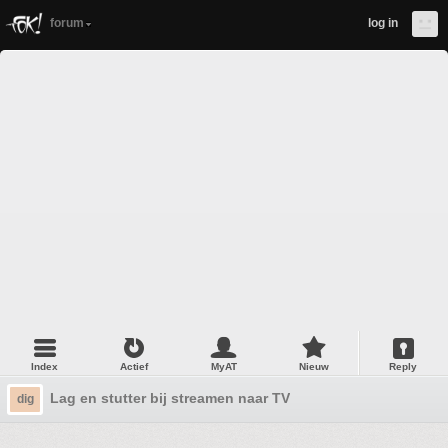
forum
log in
Index
Actief
MyAT
Nieuw
Reply
Lag en stutter bij streamen naar TV
dig