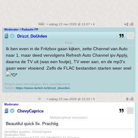
• vrijdag 22 mei 2026 @ 13:07 • 4
Moderator / Redactie FP
Drizzt_DoUrden
Rawr
Ik ben even in de Fritzbox gaan kijken, zette Channel van Auto
naar 1, maar deed vervolgens Refresh Auto Channel ipv Apply,
daarna de TV uit (was een foutje), TV weer aan, en de mp3's
gaan weer vloeiend. Zelfs de FLAC bestanden starten weer snel
Dingen doen met dingen, da's machtig mooi
Twitch:
https://www.twitch.tv/drizzt_dourden
• vrijdag 22 mei 2026 @ 13:23 • 5
Moderator
ChevyCaprice
Multidisciplinair simcoureur
Beautiful quick fix. Prachtig.
Gerieflijke groeten, ChevyCaprice
Moderator DIG
Russell-supporter (LET'S GO GEORGE!) F1 Watcher