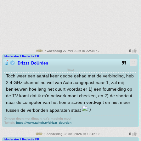
• woensdag 27 mei 2026 @ 22:38 • 7
Moderator / Redactie FP
Drizzt_DoUrden
Rawr
Toch weer een aantal keer gedoe gehad met de verbinding, heb
2.4 GHz channel nu wel van Auto aangepast naar 1, zal mij
benieuwen hoe lang het duurt voordat er 1) een foutmelding op
de TV komt dat ik m'n netwerk moet checken, en 2) de shortcut
naar de computer van het home screen verdwijnt en niet meer
tussen de verbonden apparaten staat
Dingen doen met dingen, da's machtig mooi
Twitch:
https://www.twitch.tv/drizzt_dourden
• donderdag 28 mei 2026 @ 10:45 • 8
Moderator / Redactie FP