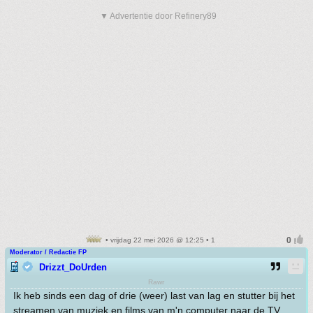
▼ Advertentie door Refinery89
• vrijdag 22 mei 2026 @ 12:25 • 1
Moderator / Redactie FP
Drizzt_DoUrden
Rawr
Ik heb sinds een dag of drie (weer) last van lag en stutter bij het
streamen van muziek en films van m'n computer naar de TV