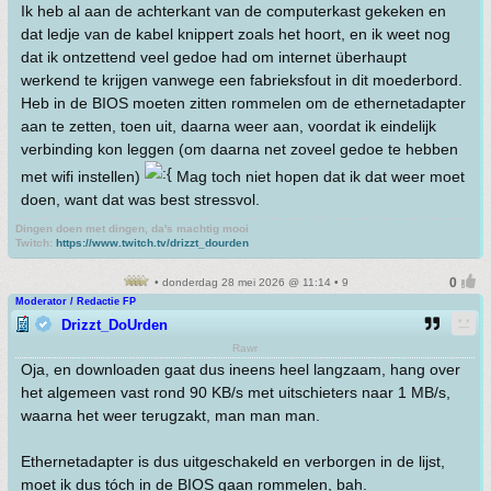
Ik heb al aan de achterkant van de computerkast gekeken en
dat ledje van de kabel knippert zoals het hoort, en ik weet nog
dat ik ontzettend veel gedoe had om internet überhaupt
werkend te krijgen vanwege een fabrieksfout in dit moederbord.
Heb in de BIOS moeten zitten rommelen om de ethernetadapter
aan te zetten, toen uit, daarna weer aan, voordat ik eindelijk
verbinding kon leggen (om daarna net zoveel gedoe te hebben
met wifi instellen)
Mag toch niet hopen dat ik dat weer moet
doen, want dat was best stressvol.
Dingen doen met dingen, da's machtig mooi
Twitch:
https://www.twitch.tv/drizzt_dourden
• donderdag 28 mei 2026 @ 11:14 • 9
Moderator / Redactie FP
Drizzt_DoUrden
Rawr
Oja, en downloaden gaat dus ineens heel langzaam, hang over
het algemeen vast rond 90 KB/s met uitschieters naar 1 MB/s,
waarna het weer terugzakt, man man man.
Ethernetadapter is dus uitgeschakeld en verborgen in de lijst,
moet ik dus tóch in de BIOS gaan rommelen, bah.