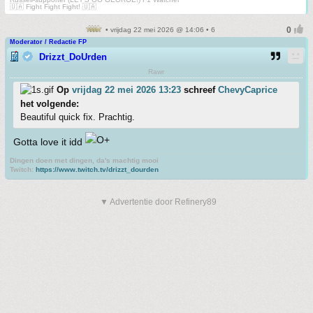
🇺🇦 Fight Fight Fight! 🇺🇦
• vrijdag 22 mei 2026 @ 14:06 • 6
Moderator / Redactie FP
Drizzt_DoUrden
Rawr
Op
vrijdag 22 mei 2026 13:23
schreef
ChevyCaprice
het volgende:
Beautiful quick fix. Prachtig.
Gotta love it idd
Dingen doen met dingen, da's machtig mooi
Twitch:
https://www.twitch.tv/drizzt_dourden
▼ Advertentie door Refinery89