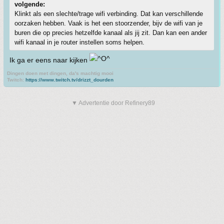
volgende:
Klinkt als een slechte/trage wifi verbinding. Dat kan verschillende
oorzaken hebben. Vaak is het een stoorzender, bijv de wifi van je
buren die op precies hetzelfde kanaal als jij zit. Dan kan een ander
wifi kanaal in je router instellen soms helpen.
Ik ga er eens naar kijken
Dingen doen met dingen, da's machtig mooi
Twitch:
https://www.twitch.tv/drizzt_dourden
▼ Advertentie door Refinery89