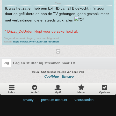
Rawr
Ik was het zat en heb een Ext HD van 2TB gekocht, m'n zooi
daar op geflikkerd en aan de TV gehangen, geen gezanik meer
met verbindingen die er steeds uit knallen
* Drizzt_DoUrden klopt voor de zekerheid af.
Dingen doen met dingen, da's machtig mooi
Twitch:
https://www.twitch.tv/drizzt_dourden
Lag en stutter bij streamen naar TV
dig
steun FOK! en koop via een van deze links
Coolblue
Bitvavo
Index
Actief
MyAT
Nieuw
Opslaan
privacy
•
premium account
•
voorwaarden