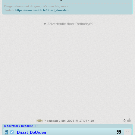
Dingen doen met dingen, da's machtig mooi
Twitch:
https://www.twitch.tv/drizzt_dourden
▼ Advertentie door Refinery89
• dinsdag 2 juni 2026 @ 17:07 • 10
Moderator / Redactie FP
Drizzt_DoUrden