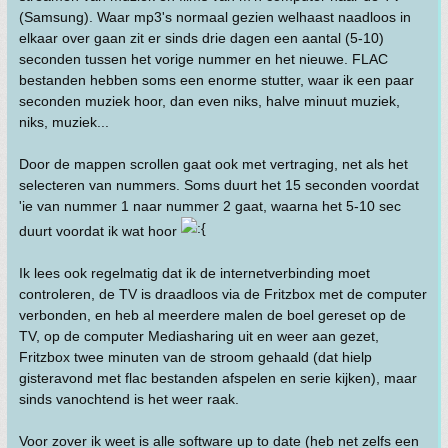
(Samsung). Waar mp3's normaal gezien welhaast naadloos in
elkaar over gaan zit er sinds drie dagen een aantal (5-10)
seconden tussen het vorige nummer en het nieuwe. FLAC
bestanden hebben soms een enorme stutter, waar ik een paar
seconden muziek hoor, dan even niks, halve minuut muziek,
niks, muziek...
Door de mappen scrollen gaat ook met vertraging, net als het
selecteren van nummers. Soms duurt het 15 seconden voordat
'ie van nummer 1 naar nummer 2 gaat, waarna het 5-10 sec
duurt voordat ik wat hoor
Ik lees ook regelmatig dat ik de internetverbinding moet
controleren, de TV is draadloos via de Fritzbox met de computer
verbonden, en heb al meerdere malen de boel gereset op de
TV, op de computer Mediasharing uit en weer aan gezet,
Fritzbox twee minuten van de stroom gehaald (dat hielp
gisteravond met flac bestanden afspelen en serie kijken), maar
sinds vanochtend is het weer raak.
Voor zover ik weet is alle software up to date (heb net zelfs een