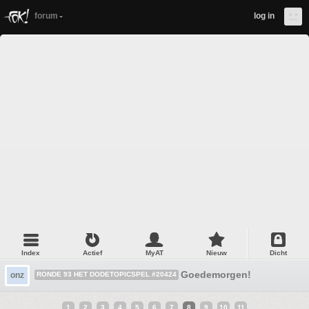
forum
log in
Index
Actief
MyAT
Nieuw
Dicht
Goedemorgen!
onz
RONDE 93 HET DODETOPICSPEL #20424
1
2
3
4
5
6
7
8
9
10
11