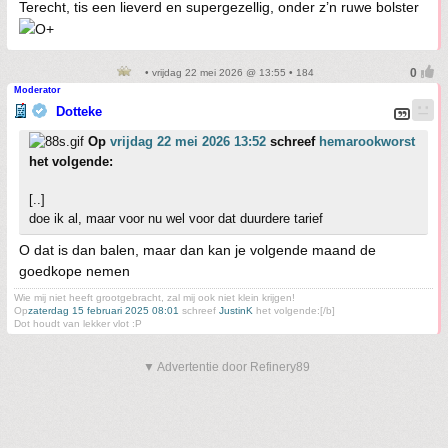
Terecht, tis een lieverd en supergezellig, onder z’n ruwe bolster
• vrijdag 22 mei 2026 @ 13:55 • 184
Moderator
Dotteke
Op
vrijdag 22 mei 2026 13:52
schreef
hemarookworst
het volgende:
[..]
doe ik al, maar voor nu wel voor dat duurdere tarief
O dat is dan balen, maar dan kan je volgende maand de
goedkope nemen
Wie mij niet heeft grootgebracht, zal mij ook niet klein krijgen!
Op
zaterdag 15 februari 2025 08:01
schreef
JustinK
het volgende:[/b]
Dot houdt van lekker vlot :P
▼ Advertentie door Refinery89