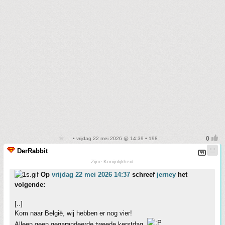
• vrijdag 22 mei 2026 @ 14:39 • 198
DerRabbit
Zijne Konijnlijkheid
Op
vrijdag 22 mei 2026 14:37
schreef
jerney
het
volgende:
[..]
Kom naar België, wij hebben er nog vier!
Alleen geen gegarandeerde tweede kerstdag.