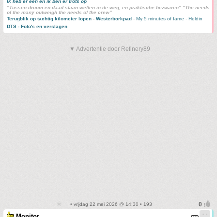
Ik heb er één en ik ben er trots op
"Tussen droom en daad staan wetten in de weg, en praktische bezwaren" "The needs
of the many outweigh the needs of the crew"
Terugblik op tachtig kilometer lopen
-
Westerborkpad
-
My 5 minutes of fame
-
Heldin
DTS - Foto's en verslagen
▼ Advertentie door Refinery89
• vrijdag 22 mei 2026 @ 14:30 • 193
Monitor