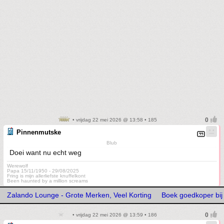
• vrijdag 22 mei 2026 @ 13:58 • 185
Pinnenmutske
Blub
Doei want nu echt weg
Werewolf
Papa 15/11/1950 - 29/08/2025
Fring is mijn allerliefste knuffelkont
Been haunted by a million screams
Zalando Lounge - Grote Merken, Veel Korting
Boek goedkoper bij
• vrijdag 22 mei 2026 @ 13:59 • 186