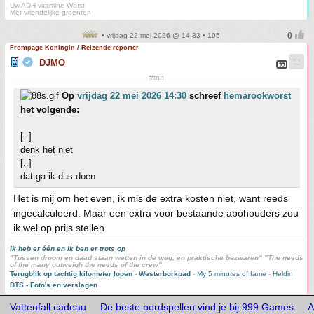
Uw ADH vitamine Worst
Met vriendelijke groenten
• vrijdag 22 mei 2026 @ 14:33 • 195
Frontpage Koningin / Reizende reporter
DJMO
#trut
Op
vrijdag 22 mei 2026 14:30
schreef
hemarookworst
het volgende:
[..]
denk het niet
[..]
dat ga ik dus doen
Het is mij om het even, ik mis de extra kosten niet, want reeds
ingecalculeerd. Maar een extra voor bestaande abohouders zou
ik wel op prijs stellen.
Ik heb er één en ik ben er trots op
"Tussen droom en daad staan wetten in de weg, en praktische bezwaren" "The needs
of the many outweigh the needs of the crew"
Terugblik op tachtig kilometer lopen
-
Westerborkpad
-
My 5 minutes of fame
-
Heldin
DTS - Foto's en verslagen
Vattenfall cadeau
De beste bordspellen vind je bij 999 Games
A