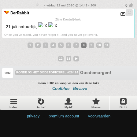
• vrijdag 22 mei 2026 @ 14:41 • 200
DerRabbit
Zijne Konijnlijkheid
21 juli natuurlijk,
Once you’ve raced, you never forget it…and you never get over it.
1
2
3
4
5
6
7
8
9
10
11
12
13
Goedemorgen!
onz
RONDE 93 HET DODETOPICSPEL #20424
steun FOK! en koop via een van deze links
Coolblue
Bitvavo
Index
Actief
MyAT
Nieuw
Dicht
privacy
•
premium account
•
voorwaarden