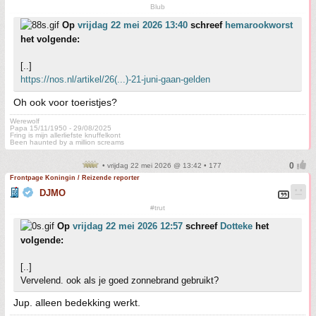
Blub
Op
vrijdag 22 mei 2026 13:40
schreef
hemarookworst
het volgende:
[..]
https://nos.nl/artikel/26(...)-21-juni-gaan-gelden
Oh ook voor toeristjes?
Werewolf
Papa 15/11/1950 - 29/08/2025
Fring is mijn allerliefste knuffelkont
Been haunted by a million screams
• vrijdag 22 mei 2026 @ 13:42 • 177
Frontpage Koningin / Reizende reporter
DJMO
#trut
Op
vrijdag 22 mei 2026 12:57
schreef
Dotteke
het
volgende:
[..]
Vervelend. ook als je goed zonnebrand gebruikt?
Jup. alleen bedekking werkt.