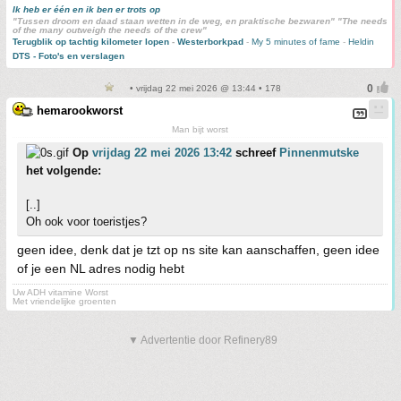
Ik heb er één en ik ben er trots op
"Tussen droom en daad staan wetten in de weg, en praktische bezwaren" "The needs
of the many outweigh the needs of the crew"
Terugblik op tachtig kilometer lopen
-
Westerborkpad
-
My 5 minutes of fame
-
Heldin
DTS - Foto's en verslagen
• vrijdag 22 mei 2026 @ 13:44 • 178
hemarookworst
Man bijt worst
Op
vrijdag 22 mei 2026 13:42
schreef
Pinnenmutske
het volgende:
[..]
Oh ook voor toeristjes?
geen idee, denk dat je tzt op ns site kan aanschaffen, geen idee
of je een NL adres nodig hebt
Uw ADH vitamine Worst
Met vriendelijke groenten
▼ Advertentie door Refinery89