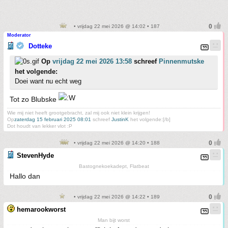
• vrijdag 22 mei 2026 @ 14:02 • 187
Moderator
Dotteke
Op
vrijdag 22 mei 2026 13:58
schreef
Pinnenmutske
het volgende:
Doei want nu echt weg
Tot zo Blubske
Wie mij niet heeft grootgebracht, zal mij ook niet klein krijgen!
Op
zaterdag 15 februari 2025 08:01
schreef
JustinK
het volgende:[/b]
Dot houdt van lekker vlot :P
• vrijdag 22 mei 2026 @ 14:20 • 188
StevenHyde
Bastognekoekadept, Flatbeat
Hallo dan
• vrijdag 22 mei 2026 @ 14:22 • 189
hemarookworst
Man bijt worst