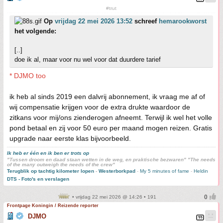
#trut
Op
vrijdag 22 mei 2026 13:52
schreef
hemarookworst
het volgende:
[..]
doe ik al, maar voor nu wel voor dat duurdere tarief
* DJMO too
ik heb al sinds 2019 een dalvrij abonnement, ik vraag me af of
wij compensatie krijgen voor de extra drukte waardoor de
zitkans voor mij/ons zienderogen afneemt. Terwijl ik wel het volle
pond betaal en zij voor 50 euro per maand mogen reizen. Gratis
upgrade naar eerste klas bijvoorbeeld.
Ik heb er één en ik ben er trots op
"Tussen droom en daad staan wetten in de weg, en praktische bezwaren" "The needs
of the many outweigh the needs of the crew"
Terugblik op tachtig kilometer lopen
-
Westerborkpad
-
My 5 minutes of fame
-
Heldin
DTS - Foto's en verslagen
• vrijdag 22 mei 2026 @ 14:26 • 191
Frontpage Koningin / Reizende reporter
DJMO