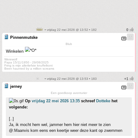
• vrijdag 22 mei 2026 @ 13:52 • 182
Pinnenmutske
Blub
Winkelen
Werewolf
Papa 15/11/1950 - 29/08/2025
Fring is mijn allerliefste knuffelkont
Been haunted by a million screams
• vrijdag 22 mei 2026 @ 13:53 • 183
jerney
Een goedkoop avonturier
Op
vrijdag 22 mei 2026 13:35
schreef
Dotteke
het
volgende:
[..]
Ja, ik mocht hem wel, jammer hem hier niet meer te zien
@:Maanvis kom eens een keertje weer deze kant op zwemmen