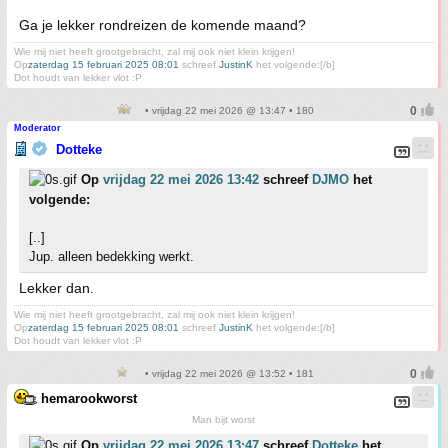
Ga je lekker rondreizen de komende maand?
Wie mij niet heeft grootgebracht, zal mij ook niet klein krijgen!
Op
zaterdag 15 februari 2025 08:01
schreef
JustinK
het volgende:[/b]
Dot houdt van lekker vlot :P
• vrijdag 22 mei 2026 @ 13:47 • 180
Moderator
Dotteke
Op
vrijdag 22 mei 2026 13:42
schreef
DJMO
het
volgende:
[..]
Jup. alleen bedekking werkt.
Lekker dan.
Wie mij niet heeft grootgebracht, zal mij ook niet klein krijgen!
Op
zaterdag 15 februari 2025 08:01
schreef
JustinK
het volgende:[/b]
Dot houdt van lekker vlot :P
• vrijdag 22 mei 2026 @ 13:52 • 181
hemarookworst
Man bijt worst
Op
vrijdag 22 mei 2026 13:47
schreef
Dotteke
het