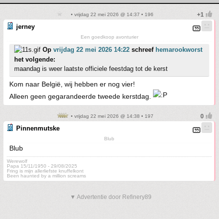
• vrijdag 22 mei 2026 @ 14:37 • 196
jerney
Een goedkoop avonturier
Op
vrijdag 22 mei 2026 14:22
schreef
hemarookworst
het volgende:
maandag is weer laatste officiele feestdag tot de kerst
Kom naar België, wij hebben er nog vier!
Alleen geen gegarandeerde tweede kerstdag.
• vrijdag 22 mei 2026 @ 14:38 • 197
Pinnenmutske
Blub
Blub
Werewolf
Papa 15/11/1950 - 29/08/2025
Fring is mijn allerliefste knuffelkont
Been haunted by a million screams
▼ Advertentie door Refinery89