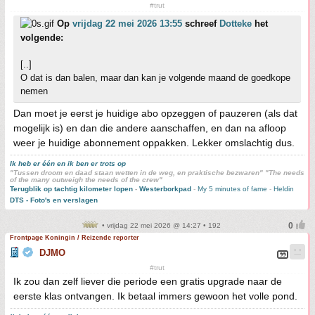
#trut
Op
vrijdag 22 mei 2026 13:55
schreef
Dotteke
het
volgende:
[..]
O dat is dan balen, maar dan kan je volgende maand de goedkope
nemen
Dan moet je eerst je huidige abo opzeggen of pauzeren (als dat
mogelijk is) en dan die andere aanschaffen, en dan na afloop
weer je huidige abonnement oppakken. Lekker omslachtig dus.
Ik heb er één en ik ben er trots op
"Tussen droom en daad staan wetten in de weg, en praktische bezwaren" "The needs
of the many outweigh the needs of the crew"
Terugblik op tachtig kilometer lopen
-
Westerborkpad
-
My 5 minutes of fame
-
Heldin
DTS - Foto's en verslagen
• vrijdag 22 mei 2026 @ 14:27 • 192
Frontpage Koningin / Reizende reporter
DJMO
#trut
Ik zou dan zelf liever die periode een gratis upgrade naar de
eerste klas ontvangen. Ik betaal immers gewoon het volle pond.