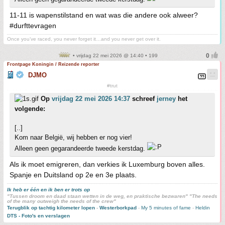
11-11 is wapenstilstand en wat was die andere ook alweer?
#durfttevragen
Once you’ve raced, you never forget it…and you never get over it.
• vrijdag 22 mei 2026 @ 14:40 • 199
Frontpage Koningin / Reizende reporter
DJMO
#trut
Op
vrijdag 22 mei 2026 14:37
schreef
jerney
het
volgende:
[..]
Kom naar België, wij hebben er nog vier!
Alleen geen gegarandeerde tweede kerstdag.
Als ik moet emigreren, dan verkies ik Luxemburg boven alles.
Spanje en Duitsland op 2e en 3e plaats.
Ik heb er één en ik ben er trots op
"Tussen droom en daad staan wetten in de weg, en praktische bezwaren" "The needs
of the many outweigh the needs of the crew"
Terugblik op tachtig kilometer lopen
-
Westerborkpad
-
My 5 minutes of fame
-
Heldin
DTS - Foto's en verslagen