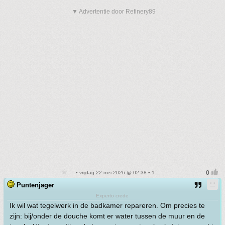
▼ Advertentie door Refinery89
• vrijdag 22 mei 2026 @ 02:38 • 1
Puntenjager
Experto crede
Ik wil wat tegelwerk in de badkamer repareren. Om precies te
zijn: bij/onder de douche komt er water tussen de muur en de