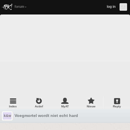
forum
log in
Index
Actief
MyAT
Nieuw
Reply
Voegmortel wordt niet echt hard
k&w