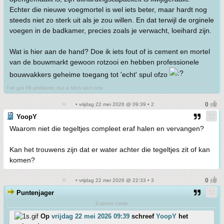
Echter die nieuwe voegmortel is wel iets beter, maar hardt nog
steeds niet zo sterk uit als je zou willen. En dat terwijl de orginele
voegen in de badkamer, precies zoals je verwacht, loeihard zijn.
Wat is hier aan de hand? Doe ik iets fout of is cement en mortel
van de bouwmarkt gewoon rotzooi en hebben professionele
bouwvakkers geheime toegang tot 'echt' spul ofzo
I've got 99 problems, but a bitch ain't one.
• vrijdag 22 mei 2026 @ 09:39 • 2
YoopY
Waarom niet die tegeltjes compleet eraf halen en vervangen?
Kan het trouwens zijn dat er water achter die tegeltjes zit of kan
komen?
• vrijdag 22 mei 2026 @ 22:33 • 3
Puntenjager
Experto crede
Op
vrijdag 22 mei 2026 09:39
schreef
YoopY
het