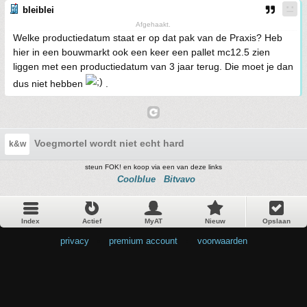
bleiblei
Afgehaakt.
Welke productiedatum staat er op dat pak van de Praxis? Heb
hier in een bouwmarkt ook een keer een pallet mc12.5 zien
liggen met een productiedatum van 3 jaar terug. Die moet je dan
dus niet hebben
.
Voegmortel wordt niet echt hard
k&w
steun FOK! en koop via een van deze links
Coolblue
Bitvavo
Index
Actief
MyAT
Nieuw
Opslaan
privacy
•
premium account
•
voorwaarden