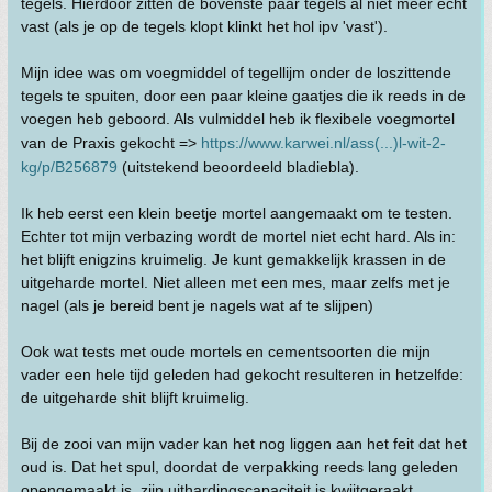
tegels. Hierdoor zitten de bovenste paar tegels al niet meer echt
vast (als je op de tegels klopt klinkt het hol ipv 'vast').
Mijn idee was om voegmiddel of tegellijm onder de loszittende
tegels te spuiten, door een paar kleine gaatjes die ik reeds in de
voegen heb geboord. Als vulmiddel heb ik flexibele voegmortel
van de Praxis gekocht =>
https://www.karwei.nl/ass(...)l-wit-2-
kg/p/B256879
(uitstekend beoordeeld bladiebla).
Ik heb eerst een klein beetje mortel aangemaakt om te testen.
Echter tot mijn verbazing wordt de mortel niet echt hard. Als in:
het blijft enigzins kruimelig. Je kunt gemakkelijk krassen in de
uitgeharde mortel. Niet alleen met een mes, maar zelfs met je
nagel (als je bereid bent je nagels wat af te slijpen)
Ook wat tests met oude mortels en cementsoorten die mijn
vader een hele tijd geleden had gekocht resulteren in hetzelfde:
de uitgeharde shit blijft kruimelig.
Bij de zooi van mijn vader kan het nog liggen aan het feit dat het
oud is. Dat het spul, doordat de verpakking reeds lang geleden
opengemaakt is, zijn uithardingscapaciteit is kwijtgeraakt.