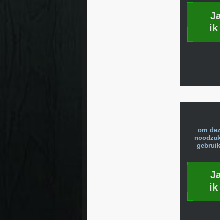
J
ik
om dez
noodzake
gebruik
J
ik