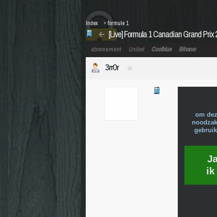
Index
»
formule 1
[Live] Formula 1 Canadian Grand Prix 
abonnement
Unibet
Coolblue
Bitvavo
3rr0r
om dez
noodzake
gebruik
J
ik