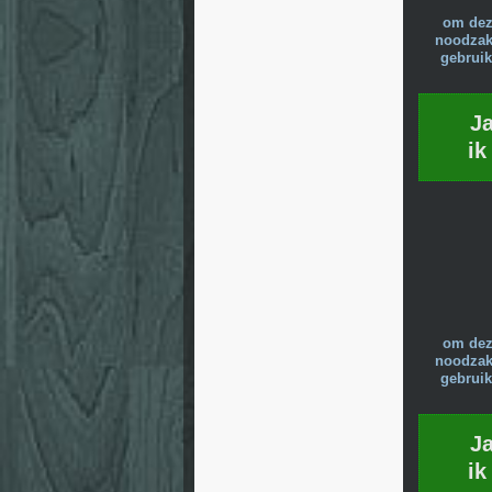
om dez
noodzake
gebruik
J
ik
om dez
noodzake
gebruik
J
ik