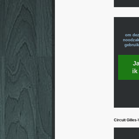
om dez
noodzake
gebruik
J
ik
Circuit Gilles