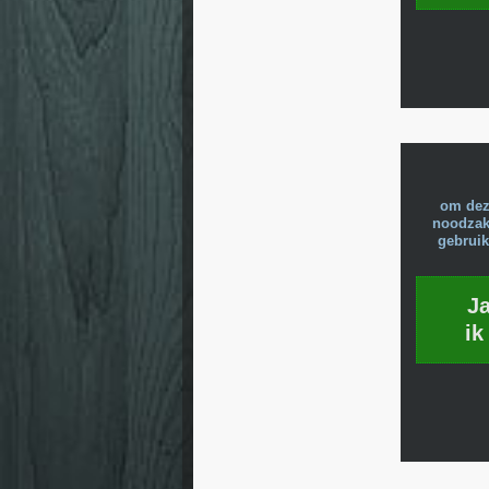
om dez
noodzake
gebruik
J
ik