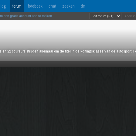
log
forum
fotoboek
chat
zoeken
dm
om een gratis account aan te maken
.
rs en 22 coureurs strijden allemaal om de titel in de koningsklasse van de autosport: