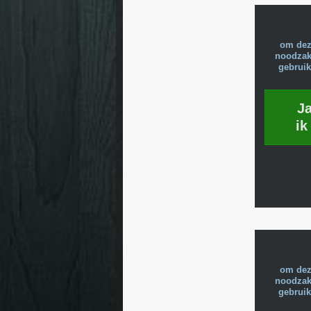
om dez
noodzake
gebruik
J
ik
om dez
noodzake
gebruik