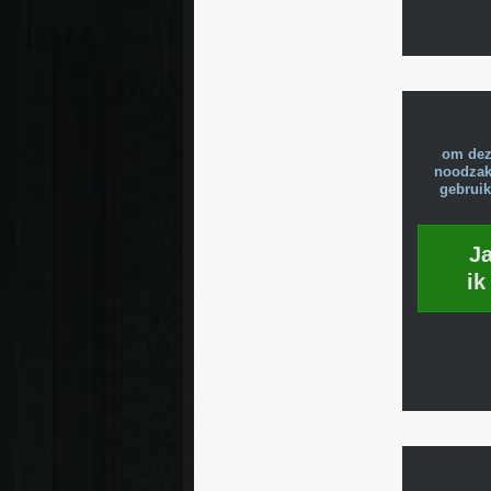
om dez
noodzake
gebruik
J
ik