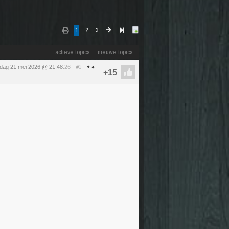
1
2
3
actieve topics
nieuwe topics
dag 21 mei 2026 @ 21:48
:26
#1