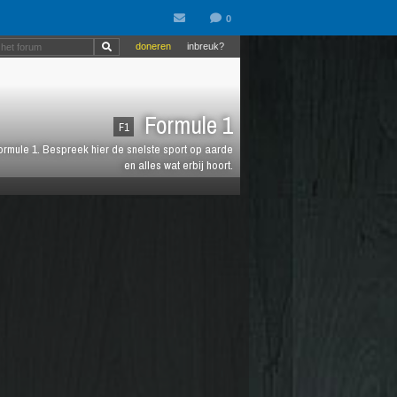
doneren
inbreuk?
Formule 1
F1
 Formule 1. Bespreek hier de snelste sport op aarde
en alles wat erbij hoort.