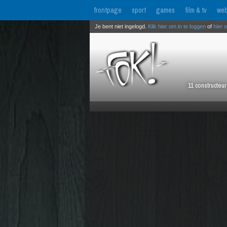
frontpage
sport
games
film & tv
web
Je bent niet ingelogd.
Klik hier om in te loggen
of
hier 
11 constructeu