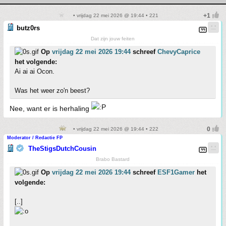
• vrijdag 22 mei 2026 @ 19:44 • 221
butz0rs
Dat zijn jouw feiten
Op
vrijdag 22 mei 2026 19:44
schreef
ChevyCaprice
het volgende:
Ai ai ai Ocon.
Was het weer zo'n beest?
Nee, want er is herhaling
• vrijdag 22 mei 2026 @ 19:44 • 222
Moderator / Redactie FP
TheStigsDutchCousin
Brabo Bastard
Op
vrijdag 22 mei 2026 19:44
schreef
ESF1Gamer
het
volgende:
[..]