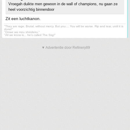
Vroegah duikte men gewoon in de wall of champions, nu gaan ze
heel voorzichtig binnendoor
Zit een luchtkanon.
"They are rage. Brutal, without mercy. But you.... You will be worse. Rip and tear, until it is
done!"
"Omae wa mou shindeiru."
"All we know is... he's called The Stig!"
▼ Advertentie door Refinery89