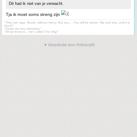
Dit had ik niet van je verwacht.
Tja ik moet soms streng zijn
"They are rage. Brutal, without mercy. But you.... You will be worse. Rip and tear, until it is
done!"
"Omae wa mou shindeiru."
"All we know is... he's called The Stig!"
▼ Advertentie door Refinery89