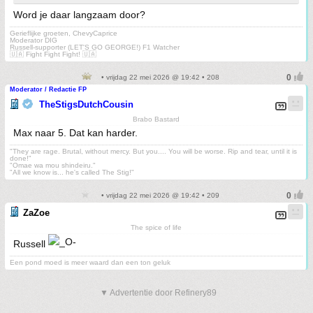
Word je daar langzaam door?
Gerieflijke groeten, ChevyCaprice
Moderator DIG
Russell-supporter (LET'S GO GEORGE!) F1 Watcher
🇺🇦 Fight Fight Fight! 🇺🇦
• vrijdag 22 mei 2026 @ 19:42 • 208
Moderator / Redactie FP
TheStigsDutchCousin
Brabo Bastard
Max naar 5. Dat kan harder.
"They are rage. Brutal, without mercy. But you.... You will be worse. Rip and tear, until it is
done!"
"Omae wa mou shindeiru."
"All we know is... he's called The Stig!"
• vrijdag 22 mei 2026 @ 19:42 • 209
ZaZoe
The spice of life
Russell
Een pond moed is meer waard dan een ton geluk
▼ Advertentie door Refinery89