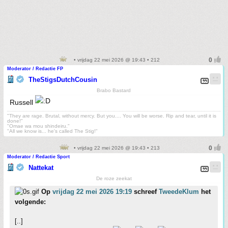
• vrijdag 22 mei 2026 @ 19:43 • 212
Moderator / Redactie FP
TheStigsDutchCousin
Brabo Bastard
Russell
"They are rage. Brutal, without mercy. But you.... You will be worse. Rip and tear, until it is
done!"
"Omae wa mou shindeiru."
"All we know is... he's called The Stig!"
• vrijdag 22 mei 2026 @ 19:43 • 213
Moderator / Redactie Sport
Nattekat
De roze zeekat
Op
vrijdag 22 mei 2026 19:19
schreef
TweedeKlum
het
volgende:
[..]