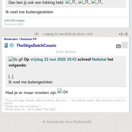
Dan ben jij ook een fokking held.
Ik voel me buitengesloten
100.000 katjes
Fuck the EBU!
• vrijdag 22 mei 2026 @ 19:43 • 214
Moderator / Redactie FP
TheStigsDutchCousin
Brabo Bastard
Op
vrijdag 22 mei 2026 19:43
schreef
Nattekat
het
volgende:
[..]
Ik voel me buitengesloten
Had je er maar moeten zijn
"They are rage. Brutal, without mercy. But you.... You will be worse. Rip and tear, until it is
done!"
"Omae wa mou shindeiru."
"All we know is... he's called The Stig!"
▼ Advertentie door Refinery89