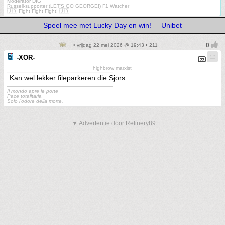
Moderator DIG
Russell-supporter (LET'S GO GEORGE!) F1 Watcher
🇺🇦 Fight Fight Fight! 🇺🇦
Speel mee met Lucky Day en win!
Unibet
• vrijdag 22 mei 2026 @ 19:43 • 211
-XOR-
highbrow marxist
Kan wel lekker fileparkeren die Sjors
Il mondo apre le porte
Pace totalitaria
Solo l'odore della morte.
▼ Advertentie door Refinery89