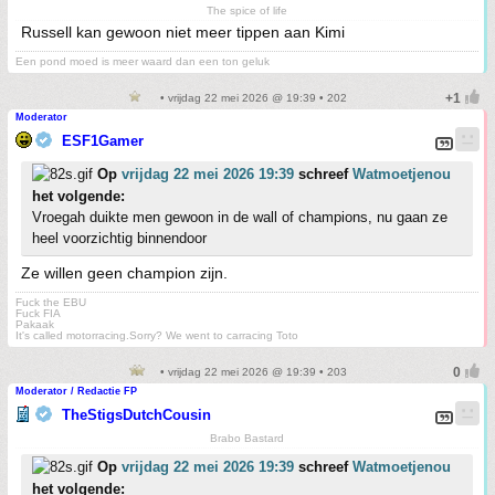
The spice of life
Russell kan gewoon niet meer tippen aan Kimi
Een pond moed is meer waard dan een ton geluk
• vrijdag 22 mei 2026 @ 19:39 • 202
Moderator
ESF1Gamer
Op
vrijdag 22 mei 2026 19:39
schreef
Watmoetjenou
het volgende:
Vroegah duikte men gewoon in de wall of champions, nu gaan ze
heel voorzichtig binnendoor
Ze willen geen champion zijn.
Fuck the EBU
Fuck FIA
Pakaak
It's called motorracing.Sorry? We went to carracing Toto
• vrijdag 22 mei 2026 @ 19:39 • 203
Moderator / Redactie FP
TheStigsDutchCousin
Brabo Bastard
Op
vrijdag 22 mei 2026 19:39
schreef
Watmoetjenou
het volgende: