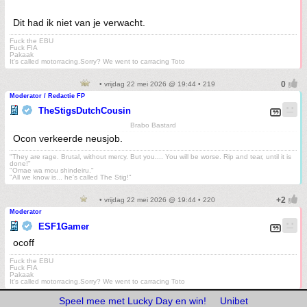
Dit had ik niet van je verwacht.
Fuck the EBU
Fuck FIA
Pakaak
It's called motorracing.Sorry? We went to carracing Toto
• vrijdag 22 mei 2026 @ 19:44 • 219
Moderator / Redactie FP
TheStigsDutchCousin
Brabo Bastard
Ocon verkeerde neusjob.
"They are rage. Brutal, without mercy. But you.... You will be worse. Rip and tear, until it is
done!"
"Omae wa mou shindeiru."
"All we know is... he's called The Stig!"
• vrijdag 22 mei 2026 @ 19:44 • 220
Moderator
ESF1Gamer
ocoff
Fuck the EBU
Fuck FIA
Pakaak
It's called motorracing.Sorry? We went to carracing Toto
Speel mee met Lucky Day en win!
Unibet