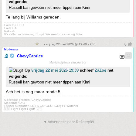
volgende:
Russell kan gewoon niet meer tippen aan Kimi
Te lang bij Williams gereden.
Fuck the EBU
Fuck FIA
Pakaak
It's called motorracing.Sorry? We went to carracing Toto
• vrijdag 22 mei 2026 @ 19:40 • 206
Moderator
ChevyCaprice
Multidisciplinair simcoureur
Op
vrijdag 22 mei 2026 19:39
schreef
ZaZoe
het
volgende:
Russell kan gewoon niet meer tippen aan Kimi
Ach het is nog maar ronde 5.
Gerieflijke groeten, ChevyCaprice
Moderator DIG
Russell-supporter (LET'S GO GEORGE!) F1 Watcher
🇺🇦 Fight Fight Fight! 🇺🇦
▼ Advertentie door Refinery89