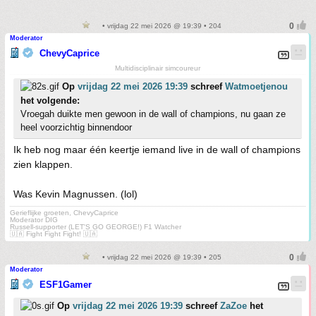
• vrijdag 22 mei 2026 @ 19:39 • 204
Moderator
ChevyCaprice
Multidisciplinair simcoureur
Op
vrijdag 22 mei 2026 19:39
schreef
Watmoetjenou
het volgende:
Vroegah duikte men gewoon in de wall of champions, nu gaan ze
heel voorzichtig binnendoor
Ik heb nog maar één keertje iemand live in de wall of champions
zien klappen.
Was Kevin Magnussen. (lol)
Gerieflijke groeten, ChevyCaprice
Moderator DIG
Russell-supporter (LET'S GO GEORGE!) F1 Watcher
🇺🇦 Fight Fight Fight! 🇺🇦
• vrijdag 22 mei 2026 @ 19:39 • 205
Moderator
ESF1Gamer
Op
vrijdag 22 mei 2026 19:39
schreef
ZaZoe
het