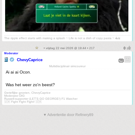
The ripple effect starts with making a splash ~ Life is not a dish of copy pasta ~
⳽ᖾiz
• vrijdag 22 mei 2026 @ 19:44 • 217
Moderator
ChevyCaprice
Multidisciplinair simcoureur
Ai ai ai Ocon.
Was het weer zo'n beest?
Gerieflijke groeten, ChevyCaprice
Moderator DIG
Russell-supporter (LET'S GO GEORGE!) F1 Watcher
🇺🇦 Fight Fight Fight! 🇺🇦
▼ Advertentie door Refinery89