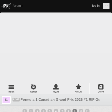
forum
log in
Index
Actief
MyAT
Nieuw
Dicht
Formula 1 Canadian Grand Prix 2026 #1 RIP Gerrit
f1
LIVE
1
2
3
4
5
6
7
8
9
10
11