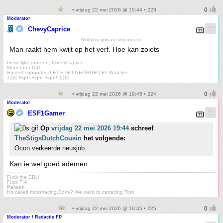
• vrijdag 22 mei 2026 @ 19:44 • 223
Moderator
ChevyCaprice
Multidisciplinair simcoureur
Man raakt hem kwijt op het verf. Hoe kan zoiets
Gerieflijke groeten, ChevyCaprice
Moderator DIG
Russell-supporter (LET'S GO GEORGE!) F1 Watcher
🇺🇦 Fight Fight Fight! 🇺🇦
• vrijdag 22 mei 2026 @ 19:45 • 224
Moderator
ESF1Gamer
Op
vrijdag 22 mei 2026 19:44
schreef
TheStigsDutchCousin
het volgende:
Ocon verkeerde neusjob.
Kan ie wel goed ademen.
Fuck the EBU
Fuck FIA
Pakaak
It's called motorracing.Sorry? We went to carracing Toto
• vrijdag 22 mei 2026 @ 19:45 • 225
Moderator / Redactie FP