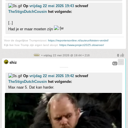
Op
vrijdag 22 mei 2026 19:43
schreef
TheStigsDutchCousin
het volgende:
[..]
Had je er maar moeten zijn
Voor de dagelijkse Trumprotzooi:
https://reportersonline.nl/auteur/kirsten-verdel/
Kijk live hoe Trump zijn eigen land sloopt:
https://www.project2025.observer/
• vrijdag 22 mei 2026 @ 19:44 • 216
shiz
¯¯¯¯¯
Op
vrijdag 22 mei 2026 19:42
schreef
TheStigsDutchCousin
het volgende:
Max naar 5. Dat kan harder.