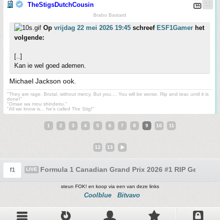
TheStigsDutchCousin
Brabo Bastard
Op
vrijdag 22 mei 2026 19:45
schreef
ESF1Gamer
het
volgende:
[..]
Kan ie wel goed ademen.
Michael Jackson ook.
"They are rage. Brutal, without mercy. But you.... You will be worse. Rip and tear, until it is
done!"
"Omae wa mou shindeiru."
"All we know is... he's called The Stig!"
1
2
3
4
5
6
7
8
9
10
11
12
13
Formula 1 Canadian Grand Prix 2026 #1 RIP Gerrit
f1
LIVE
steun FOK! en koop via een van deze links
Coolblue
Bitvavo