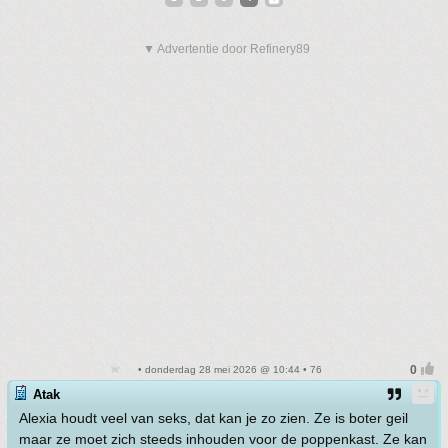
▼ Advertentie door Refinery89
• donderdag 28 mei 2026 @ 10:44 • 76
Atak
Alexia houdt veel van seks, dat kan je zo zien. Ze is boter geil
maar ze moet zich steeds inhouden voor de poppenkast. Ze kan