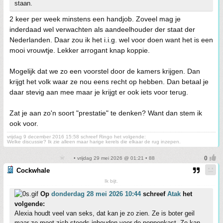
staan.
2 keer per week minstens een handjob. Zoveel mag je
inderdaad wel verwachten als aandeelhouder der staat der
Nederlanden. Daar zou ik het i.i.g. wel voor doen want het is een
mooi vrouwtje. Lekker arrogant knap koppie.
Mogelijk dat we zo een voorstel door de kamers krijgen. Dan
krijgt het volk waar ze nou eens recht op hebben. Dan betaal je
daar stevig aan mee maar je krijgt er ook iets voor terug.
Zat je aan zo'n soort "prestatie" te denken? Want dan stem ik
ook voor.
vrijdag 9 december 2016 15:58 schreef Ringo het volgende:
Welke discussie? Ik zie alleen maar harige kerels die elkaar de rug inzepen.
• vrijdag 29 mei 2026 @ 01:21 • 88
Cockwhale
Ik bijt.
Op
donderdag 28 mei 2026 10:44
schreef
Atak
het
volgende:
Alexia houdt veel van seks, dat kan je zo zien. Ze is boter geil
maar ze moet zich steeds inhouden voor de poppenkast. Ze kan