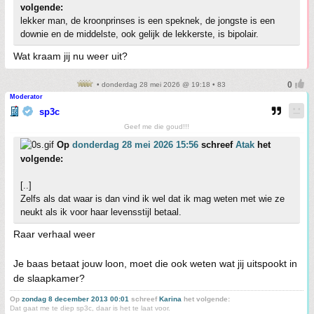
volgende:
lekker man, de kroonprinses is een speknek, de jongste is een
downie en de middelste, ook gelijk de lekkerste, is bipolair.
Wat kraam jij nu weer uit?
• donderdag 28 mei 2026 @ 19:18 • 83
Moderator
sp3c
Geef me die goud!!!
Op
donderdag 28 mei 2026 15:56
schreef
Atak
het
volgende:
[..]
Zelfs als dat waar is dan vind ik wel dat ik mag weten met wie ze
neukt als ik voor haar levensstijl betaal.
Raar verhaal weer
Je baas betaat jouw loon, moet die ook weten wat jij uitspookt in
de slaapkamer?
Op
zondag 8 december 2013 00:01
schreef
Karina
het volgende:
Dat gaat me te diep sp3c, daar is het te laat voor.