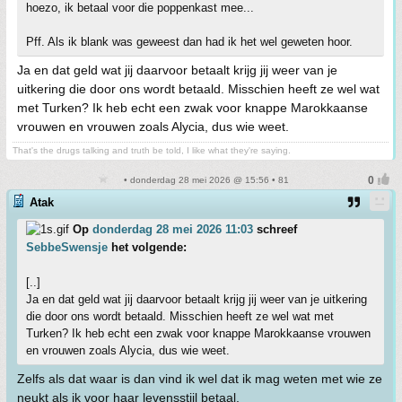
hoezo, ik betaal voor die poppenkast mee...
Pff. Als ik blank was geweest dan had ik het wel geweten hoor.
Ja en dat geld wat jij daarvoor betaalt krijg jij weer van je
uitkering die door ons wordt betaald. Misschien heeft ze wel wat
met Turken? Ik heb echt een zwak voor knappe Marokkaanse
vrouwen en vrouwen zoals Alycia, dus wie weet.
That's the drugs talking and truth be told, I like what they're saying.
• donderdag 28 mei 2026 @ 15:56 • 81
Atak
Op
donderdag 28 mei 2026 11:03
schreef
SebbeSwensje
het volgende:
[..]
Ja en dat geld wat jij daarvoor betaalt krijg jij weer van je uitkering
die door ons wordt betaald. Misschien heeft ze wel wat met
Turken? Ik heb echt een zwak voor knappe Marokkaanse vrouwen
en vrouwen zoals Alycia, dus wie weet.
Zelfs als dat waar is dan vind ik wel dat ik mag weten met wie ze
neukt als ik voor haar levensstijl betaal.