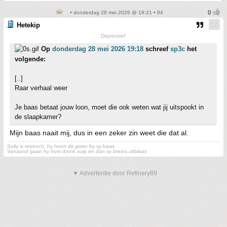
• donderdag 28 mei 2026 @ 19:21 • 84
Hetekip
Depressief
Op
donderdag 28 mei 2026 19:18
schreef
sp3c
het
volgende:
[..]
Raar verhaal weer
Je baas betaat jouw loon, moet die ook weten wat jij uitspookt in
de slaapkamer?
Mijn baas naait mij, dus in een zeker zin weet die dat al.
Solly is retrench, hy hoort dit gister by sy baas
Vanaand gaan hy hom dronk suip en dan sy breins uitblaas
▼ Advertentie door Refinery89