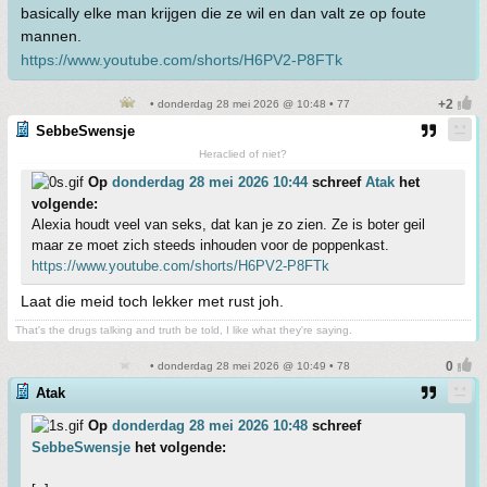
basically elke man krijgen die ze wil en dan valt ze op foute
mannen.
https://www.youtube.com/shorts/H6PV2-P8FTk
• donderdag 28 mei 2026 @ 10:48 • 77
SebbeSwensje
Heraclied of niet?
Op
donderdag 28 mei 2026 10:44
schreef
Atak
het
volgende:
Alexia houdt veel van seks, dat kan je zo zien. Ze is boter geil
maar ze moet zich steeds inhouden voor de poppenkast.
https://www.youtube.com/shorts/H6PV2-P8FTk
Laat die meid toch lekker met rust joh.
That's the drugs talking and truth be told, I like what they're saying.
• donderdag 28 mei 2026 @ 10:49 • 78
Atak
Op
donderdag 28 mei 2026 10:48
schreef
SebbeSwensje
het volgende: