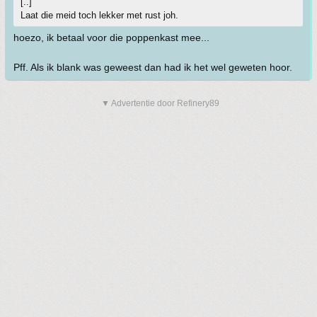
[..]
Laat die meid toch lekker met rust joh.
hoezo, ik betaal voor die poppenkast mee...
Pff. Als ik blank was geweest dan had ik het wel geweten hoor.
▼ Advertentie door Refinery89