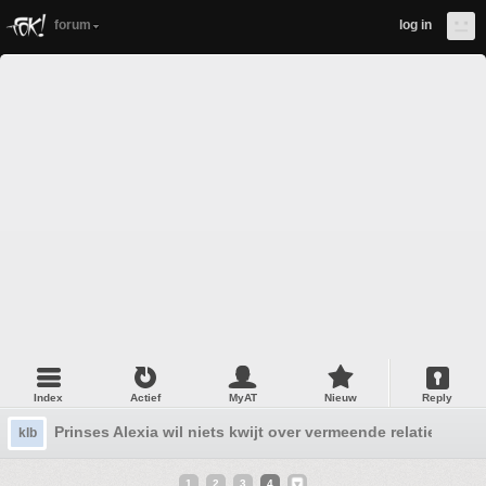
forum
log in
Index
Actief
MyAT
Nieuw
Reply
Prinses Alexia wil niets kwijt over vermeende relatie met A
klb
1
2
3
4