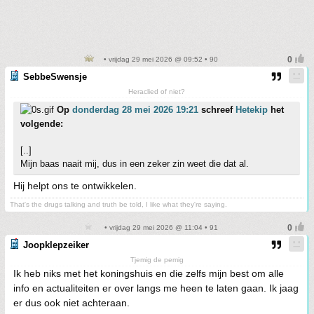
• vrijdag 29 mei 2026 @ 09:52 • 90
SebbeSwensje
Heraclied of niet?
Op
donderdag 28 mei 2026 19:21
schreef
Hetekip
het
volgende:
[..]
Mijn baas naait mij, dus in een zeker zin weet die dat al.
Hij helpt ons te ontwikkelen.
That's the drugs talking and truth be told, I like what they're saying.
• vrijdag 29 mei 2026 @ 11:04 • 91
Joopklepzeiker
Tjemig de pemig
Ik heb niks met het koningshuis en die zelfs mijn best om alle
info en actualiteiten er over langs me heen te laten gaan. Ik jaag
er dus ook niet achteraan.