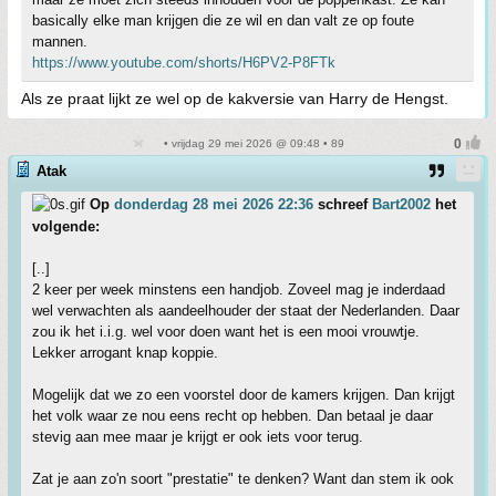
basically elke man krijgen die ze wil en dan valt ze op foute
mannen.
https://www.youtube.com/shorts/H6PV2-P8FTk
Als ze praat lijkt ze wel op de kakversie van Harry de Hengst.
• vrijdag 29 mei 2026 @ 09:48 • 89
Atak
Op
donderdag 28 mei 2026 22:36
schreef
Bart2002
het
volgende:
[..]
2 keer per week minstens een handjob. Zoveel mag je inderdaad
wel verwachten als aandeelhouder der staat der Nederlanden. Daar
zou ik het i.i.g. wel voor doen want het is een mooi vrouwtje.
Lekker arrogant knap koppie.
Mogelijk dat we zo een voorstel door de kamers krijgen. Dan krijgt
het volk waar ze nou eens recht op hebben. Dan betaal je daar
stevig aan mee maar je krijgt er ook iets voor terug.
Zat je aan zo'n soort "prestatie" te denken? Want dan stem ik ook