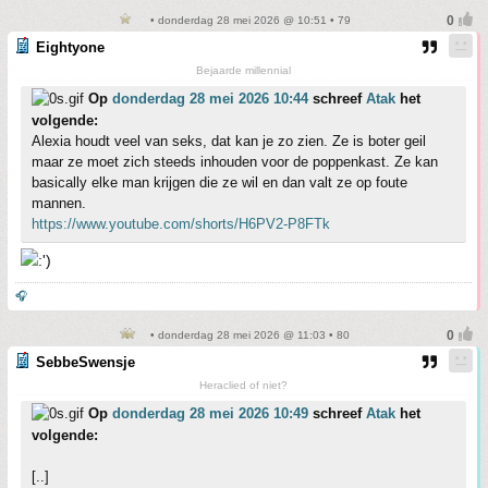
• donderdag 28 mei 2026 @ 10:51 • 79
Eightyone
Bejaarde millennial
Op
donderdag 28 mei 2026 10:44
schreef
Atak
het
volgende:
Alexia houdt veel van seks, dat kan je zo zien. Ze is boter geil
maar ze moet zich steeds inhouden voor de poppenkast. Ze kan
basically elke man krijgen die ze wil en dan valt ze op foute
mannen.
https://www.youtube.com/shorts/H6PV2-P8FTk
🎧
• donderdag 28 mei 2026 @ 11:03 • 80
SebbeSwensje
Heraclied of niet?
Op
donderdag 28 mei 2026 10:49
schreef
Atak
het
volgende:
[..]