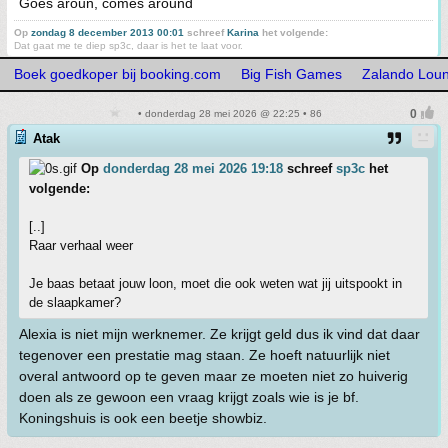
Goes aroun, comes around
Op
zondag 8 december 2013 00:01
schreef
Karina
het volgende:
Dat gaat me te diep sp3c, daar is het te laat voor.
Boek goedkoper bij booking.com
Big Fish Games
Zalando Loun
• donderdag 28 mei 2026 @ 22:25 • 86
Atak
Op
donderdag 28 mei 2026 19:18
schreef
sp3c
het
volgende:
[..]
Raar verhaal weer
Je baas betaat jouw loon, moet die ook weten wat jij uitspookt in
de slaapkamer?
Alexia is niet mijn werknemer. Ze krijgt geld dus ik vind dat daar
tegenover een prestatie mag staan. Ze hoeft natuurlijk niet
overal antwoord op te geven maar ze moeten niet zo huiverig
doen als ze gewoon een vraag krijgt zoals wie is je bf.
Koningshuis is ook een beetje showbiz.