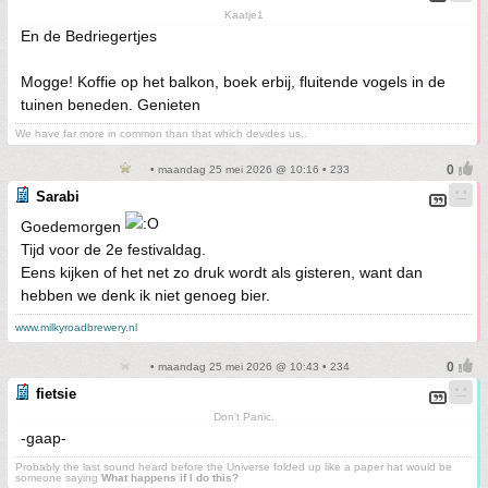
Kaatje1
En de Bedriegertjes
Mogge! Koffie op het balkon, boek erbij, fluitende vogels in de
tuinen beneden. Genieten
We have far more in common than that which devides us..
• maandag 25 mei 2026 @ 10:16 • 233
Sarabi
Goedemorgen
Tijd voor de 2e festivaldag.
Eens kijken of het net zo druk wordt als gisteren, want dan
hebben we denk ik niet genoeg bier.
www.milkyroadbrewery.nl
• maandag 25 mei 2026 @ 10:43 • 234
fietsie
Don't Panic.
-gaap-
Probably the last sound heard before the Universe folded up like a paper hat would be
someone saying
What happens if I do this?