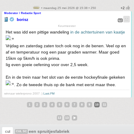
• maandag 25 mei 2026 @ 15:38 • 250
Moderator / Redactie Sport
borisz
Keurmeester
Het was idd een pittige wandeling
in de achtertuinen van kaatje
Vrijdag en zaterdag zaten toch ook nog in de benen. Veel op en
af en temperatuur nog een paar graden warmer. Maar goed
15km op 5km/h is ook prima.
Iig even goeie oefening voor over 2,5 week.
En in de trein naar het slot van de eerste hockeyfinale gekeken
. Zo de tweede thuis op de bank met eerst maar thee.
winnaar wielerprono 2007 :)
Last.FM
1
2
3
4
5
6
7
8
9
10
11
12
13
een spruitjesfabriek
cul
CUL SC