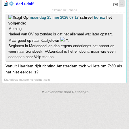
derLudolf
allround beunhaas
Op
maandag 25 mei 2026 07:17
schreef
borisz
het
volgende:
Morning.
Nadeel van OV op zondag is dat het allemaal wat later opstart.
Maar goed op naar Kaatjetown
.
Beginnen in Mariendaal en dan ergens onderlangs het spoort en
weer naar Sonsbeek. ROzendaal is het eindpunt, maar wrs even
doorlopen naar Velp station.
Vanuit Haarlem rijdt richting Amsterdam toch wil iets om 7:30 als
het niet eerder is?
Kranplätze müssen verdichtet sein
▼ Advertentie door Refinery89