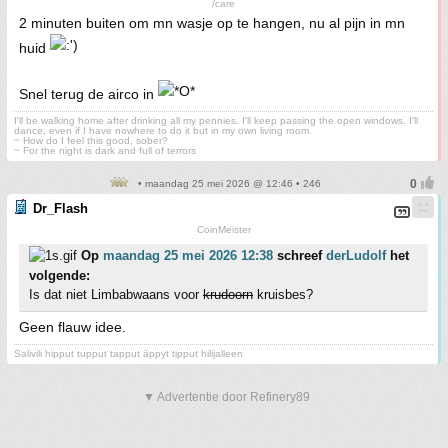
/care
2 minuten buiten om mn wasje op te hangen, nu al pijn in mn
huid
Snel terug de airco in
I'll be walking home after drinking all my pennies. I'll keep passing the open windows. I'll
dance, even if I have nowhere to do it but in my own living room.
~ How do I feel this good, sober?
~ For the night is dark and full of terrors
• maandag 25 mei 2026 @ 12:46 • 246
Dr_Flash
CoinMeister
Op
maandag 25 mei 2026 12:38
schreef
derLudolf
het
volgende:
Is dat niet Limbabwaans voor
krudoorn
kruisbes?
Geen flauw idee.
Salivili hipput tupput tapput äppyt tipput hilijalleen
▼ Advertentie door Refinery89