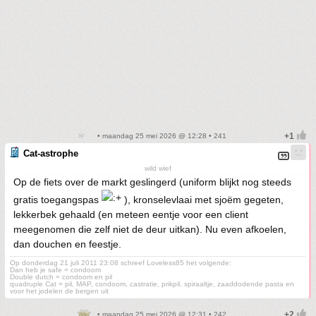
• maandag 25 mei 2026 @ 12:28 • 241
Cat-astrophe
wild wief
Op de fiets over de markt geslingerd (uniform blijkt nog steeds
gratis toegangspas
), kronselevlaai met sjoëm gegeten,
lekkerbek gehaald (en meteen eentje voor een client
meegenomen die zelf niet de deur uitkan). Nu even afkoelen,
dan douchen en feestje.
Op donderdag 21 juli 2011 23:08 schreef Loveless85 het volgende:
Dan heb je safe = condoom
Double dutch = condoom en pil
quadruple Cat = pil, MAP, condoom, castratie, prikpil, spiraaltje, zaaddodende pasta en
voor het jodelen de bergen uit
• maandag 25 mei 2026 @ 12:31 • 242