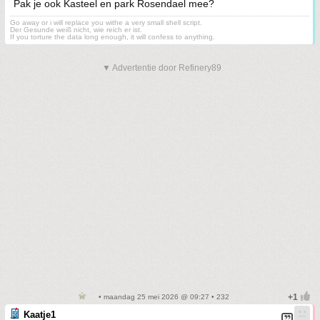
Pak je ook Kasteel en park Rosendael mee?
Go away or i will replace you withe a very small shell script.
Der Gesunde weiß nicht, wie reich er ist.
If you torture the data long enough, it will confess to anything.
▼ Advertentie door Refinery89
• maandag 25 mei 2026 @ 09:27 • 232
Kaatje1