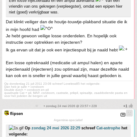
Een losse injectienaald en een ampul adrenalina
Van een
vriendin van ons gekregen (verpleegster), omdat een epipen hier
niet (goed) verkrijgbaar was.
Dat klinkt veiliger dan de houtje-touwtje-plakband situatie die ik
in mijn hoofd had
Je hebt gewoon veilige losse onderdelen. En hopelijk ook
instructie over optrekken en injecteren?
Ik ga ervan uit dat je ook een injectiespuit bij je naald hebt
Een losse optreknaald (medicatie uit ampul halen) en aparte
injectienaald (injecteren) zou optimaal zijn, maar dezelfde naald
kan ook en is sneller in jullie geval waarbij haast geboden is.
Op donderdag 21 juli 2011 23:08 schreef Loveless85 het volgende:
Dan heb je safe = condoom
Double dutch = condoom en pil
quadruple Cat = pil, MAP, condoom, castratie, prikpil, spiraaltje, zaaddodende pasta en
voor het jodelen de bergen uit
• zondag 24 mei 2026 @ 23:57 • 228
flipsen
Argentinie-specialist!
Op
zondag 24 mei 2026 22:29
schreef
Cat-astrophe
het
volgende: