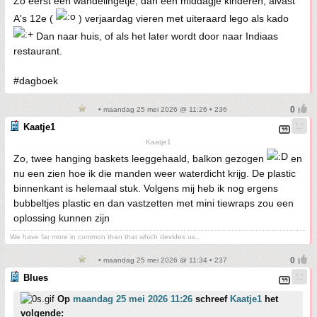
Zo eerst een wandelingetje, dan een middagje kinderen, alvast
A's 12e (
) verjaardag vieren met uiteraard lego als kado
Dan naar huis, of als het later wordt door naar Indiaas
restaurant.
#dagboek
• maandag 25 mei 2026 @ 11:26 • 236
Kaatje1
Kaatje1
Zo, twee hanging baskets leeggehaald, balkon gezogen
en
nu een zien hoe ik die manden weer waterdicht krijg. De plastic
binnenkant is helemaal stuk. Volgens mij heb ik nog ergens
bubbeltjes plastic en dan vastzetten met mini tiewraps zou een
oplossing kunnen zijn
We have far more in common than that which devides us..
• maandag 25 mei 2026 @ 11:34 • 237
Blues
Op
maandag 25 mei 2026 11:26
schreef
Kaatje1
het
volgende: