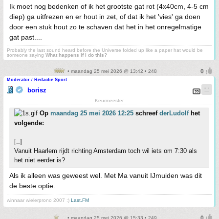
Ik moet nog bedenken of ik het grootste gat rot (4x40cm, 4-5 cm
diep) ga uitfrezen en er hout in zet, of dat ik het 'vies' ga doen
door een stuk hout zo te schaven dat het in het onregelmatige
gat past....
Probably the last sound heard before the Universe folded up like a paper hat would be
someone saying
What happens if I do this?
• maandag 25 mei 2026 @ 13:42 • 248
Moderator / Redactie Sport
borisz
Keurmeester
Op
maandag 25 mei 2026 12:25
schreef
derLudolf
het
volgende:
[..]
Vanuit Haarlem rijdt richting Amsterdam toch wil iets om 7:30 als
het niet eerder is?
Als ik alleen was geweest wel. Met Ma vanuit IJmuiden was dit
de beste optie.
winnaar wielerprono 2007 :)
Last.FM
• maandag 25 mei 2026 @ 15:33 • 249