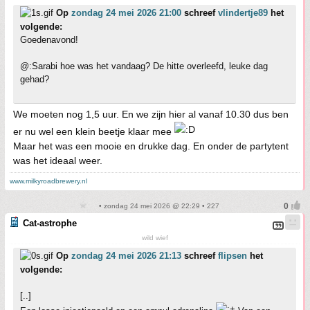
Op
zondag 24 mei 2026 21:00
schreef
vlindertje89
het
volgende:
Goedenavond!
@:Sarabi hoe was het vandaag? De hitte overleefd, leuke dag
gehad?
We moeten nog 1,5 uur. En we zijn hier al vanaf 10.30 dus ben
er nu wel een klein beetje klaar mee
Maar het was een mooie en drukke dag. En onder de partytent
was het ideaal weer.
www.milkyroadbrewery.nl
• zondag 24 mei 2026 @ 22:29 • 227
Cat-astrophe
wild wief
Op
zondag 24 mei 2026 21:13
schreef
flipsen
het
volgende:
[..]