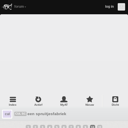
forum
log in
Index
Actief
MyAT
Nieuw
Dicht
een spruitjesfabriek
cul
CUL SC
1
2
3
4
5
6
7
8
9
10
11