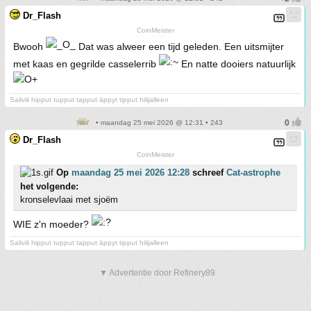
Dr_Flash
CoinMeister
Bwooh
Dat was alweer een tijd geleden. Een uitsmijter
met kaas en gegrilde casselerrib
En natte dooiers natuurlijk
Salivili hipput tupput tapput äppyt tipput hilijalleen
• maandag 25 mei 2026 @ 12:31 • 243
Dr_Flash
CoinMeister
Op
maandag 25 mei 2026 12:28
schreef
Cat-astrophe
het volgende:
kronselevlaai met sjoëm
WIE z'n moeder?
Salivili hipput tupput tapput äppyt tipput hilijalleen
▼ Advertentie door Refinery89