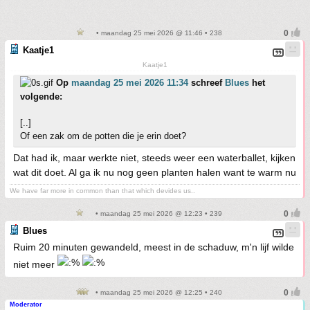
• maandag 25 mei 2026 @ 11:46 • 238
Kaatje1
Kaatje1
Op
maandag 25 mei 2026 11:34
schreef
Blues
het
volgende:
[..]
Of een zak om de potten die je erin doet?
Dat had ik, maar werkte niet, steeds weer een waterballet, kijken
wat dit doet. Al ga ik nu nog geen planten halen want te warm nu
We have far more in common than that which devides us..
• maandag 25 mei 2026 @ 12:23 • 239
Blues
Ruim 20 minuten gewandeld, meest in de schaduw, m'n lijf wilde
niet meer
• maandag 25 mei 2026 @ 12:25 • 240
Moderator