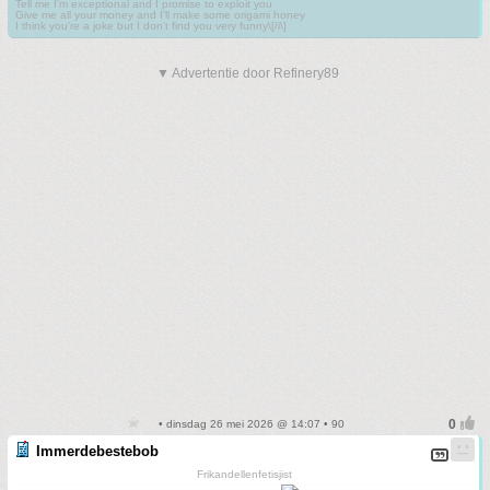
Tell me I'm exceptional and I promise to exploit you
Give me all your money and I'll make some origami honey
I think you're a joke but I don't find you very funny\[/i\]
▼ Advertentie door Refinery89
• dinsdag 26 mei 2026 @ 14:07 • 90
Immerdebestebob
Frikandellenfetisjist