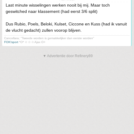
Last minute wisselingen werken nooit bij mij. Maar toch
geswitched naar klassement (had eerst 3/6 split)
Dus Rubio, Poels, Beloki, Kulset, Ciccone en Kuss (had ik vanuit
de vlucht gedacht) zullen voorop blijven.
Cancellara; "Tweede worden is gemakkelijker dan eerste worden"
FOK!sport
*O* ✩ ✩ ✩ Ajax O+
▼ Advertentie door Refinery89