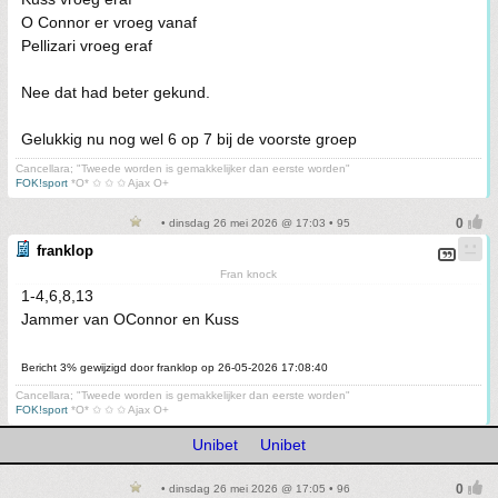
O Connor er vroeg vanaf
Pellizari vroeg eraf
Nee dat had beter gekund.
Gelukkig nu nog wel 6 op 7 bij de voorste groep
Cancellara; "Tweede worden is gemakkelijker dan eerste worden"
FOK!sport
*O* ✩ ✩ ✩ Ajax O+
• dinsdag 26 mei 2026 @ 17:03 • 95
franklop
Fran knock
1-4,6,8,13
Jammer van OConnor en Kuss
Bericht 3% gewijzigd door franklop op 26-05-2026 17:08:40
Cancellara; "Tweede worden is gemakkelijker dan eerste worden"
FOK!sport
*O* ✩ ✩ ✩ Ajax O+
Unibet
Unibet
• dinsdag 26 mei 2026 @ 17:05 • 96