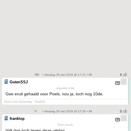
• dinsdag 26 mei 2026 @ 17:21 • 98
GotenSSJ
eilander 4-life
Gee eruit gehaald voor Poels, nou ja, toch nog 10de.
Xbox Live Gamertag : ThaD16
• dinsdag 26 mei 2026 @ 17:26 • 99
franklop
Fran knock
Valt dan toch tegen deze uitslag