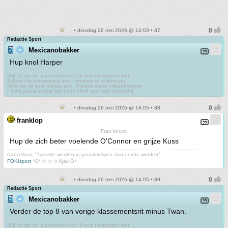
• dinsdag 26 mei 2026 @ 14:03 • 87
Redactie Sport
Mexicanobakker
Hup knol Harper
\[i\]Put me on a pedestal and I'll only disappoint you
Tell me I'm exceptional and I promise to exploit you
Give me all your money and I'll make some origami honey
I think you're a joke but I don't find you very funny\[/i\]
• dinsdag 26 mei 2026 @ 14:05 • 88
franklop
Fran knock
Hup de zich beter voelende O'Connor en grijze Kuss
Cancellara; "Tweede worden is gemakkelijker dan eerste worden"
FOK!sport
*O* ✩ ✩ ✩ Ajax O+
• dinsdag 26 mei 2026 @ 14:05 • 89
Redactie Sport
Mexicanobakker
Verder de top 8 van vorige klassementsrit minus Twan.
\[i\]Put me on a pedestal and I'll only disappoint you