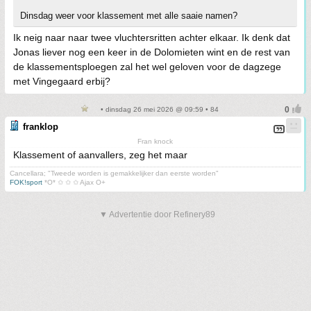
Dinsdag weer voor klassement met alle saaie namen?
Ik neig naar naar twee vluchtersritten achter elkaar. Ik denk dat
Jonas liever nog een keer in de Dolomieten wint en de rest van
de klassementsploegen zal het wel geloven voor de dagzege
met Vingegaard erbij?
• dinsdag 26 mei 2026 @ 09:59 • 84
franklop
Fran knock
Klassement of aanvallers, zeg het maar
Cancellara; "Tweede worden is gemakkelijker dan eerste worden"
FOK!sport
*O* ✩ ✩ ✩ Ajax O+
▼ Advertentie door Refinery89