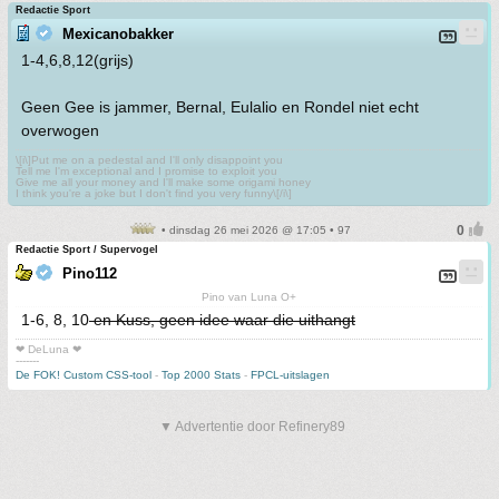
Redactie Sport
Mexicanobakker
1-4,6,8,12(grijs)
Geen Gee is jammer, Bernal, Eulalio en Rondel niet echt
overwogen
\[i\]Put me on a pedestal and I'll only disappoint you
Tell me I'm exceptional and I promise to exploit you
Give me all your money and I'll make some origami honey
I think you're a joke but I don't find you very funny\[/i\]
• dinsdag 26 mei 2026 @ 17:05 • 97
Redactie Sport / Supervogel
Pino112
Pino van Luna O+
1-6, 8, 10
en Kuss, geen idee waar die uithangt
❤ DeLuna ❤
-------
De FOK! Custom CSS-tool
-
Top 2000 Stats
-
FPCL-uitslagen
▼ Advertentie door Refinery89