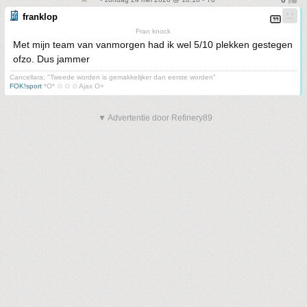
franklop
Fran knock
Met mijn team van vanmorgen had ik wel 5/10 plekken gestegen
ofzo. Dus jammer
Cancellara; "Tweede worden is gemakkelijker dan eerste worden"
FOK!sport
*O* ✩ ✩ ✩ Ajax O+
▼ Advertentie door Refinery89