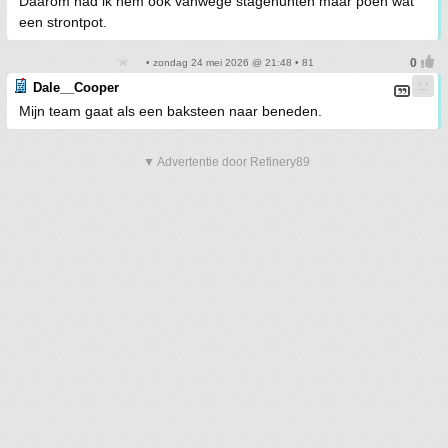
Daarom had ik hem ook vanwege stagehunten maar poeh wat
een strontpot.
• zondag 24 mei 2026 @ 21:48 • 81
Dale__Cooper
Mijn team gaat als een baksteen naar beneden.
▼ Advertentie door Refinery89