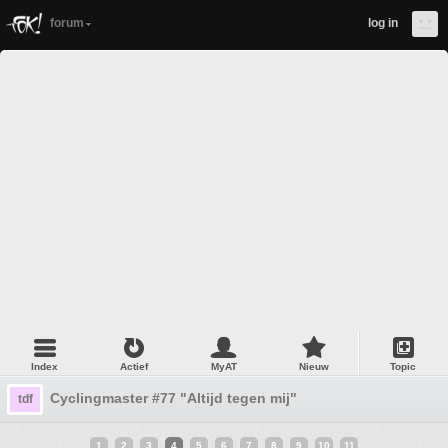
forum
log in
Index
Actief
MyAT
Nieuw
Topic
Cyclingmaster #77 "Altijd tegen mij"
tdf
1
2
3
4
5
6
7
8
9
10
11