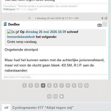
Cancellara; "Tweede worden is gemakkelijker dan eerste worden"
FOK!sport
*O* ✩ ✩ ✩ Ajax O+
• dinsdag 26 mei 2026 @ 17:57 • 100
DeeBee
Op
dinsdag 26 mei 2026 16:39
schreef
Immerdebestebob
het volgende:
Grote ramp vandaag.
Ongekende strontpot
Maar had het kunnen weten met die achterlijke juniorenafstand,
maar vol voor de vlucht gaan bleek -€0.5M, R.I.P. aan de
nabestaanden
Jack does it in real time...
1
2
3
4
5
6
7
8
9
10
11
12
13
Cyclingmaster #77 "Altijd tegen mij"
tdf