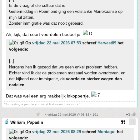
Is de vraag of die cultuur dat is.
Gistermiddag in Roermond ging een volslanke Marrokaanse op
mijn lul zitten.
Zonder immigratie was dat nooit gebeurd.
Ah, kijk, dat soort voordelen bedoel je.
Op
vrijdag 22 mei 2026 07:53
schreef
Harvest89
het
volgende:
[..]
Nergens heb ik gezegd dat we geen enkel probleem hebben.
Echter vind ik dat de problemen massaal worden overdreven, en
dat kijkend naar immigratie, d
e voordelen sterker wegen dan
nadelen.
Dat was wel een erg makkelijk inkoppertje.
“To destroy a people you must first sever their roots.”
• vrijdag 22 mei 2026 @ 08:32 • 161
William_Papadin
Op
vrijdag 22 mei 2026 08:29
schreef
Montagui
het
volgende: