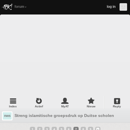
forum
log in
Index
Actief
MyAT
Nieuw
Reply
Streng islamitische groepsdruk op Duitse scholen
nws
1
2
3
4
5
6
7
8
9