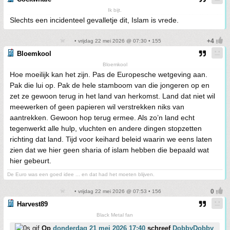
Ik bijt.
Slechts een incidenteel gevalletje dit, Islam is vrede.
• vrijdag 22 mei 2026 @ 07:30 • 155
Bloemkool
Bloemkool
Hoe moeilijk kan het zijn. Pas de Europesche wetgeving aan.
Pak die lui op. Pak de hele stamboom van die jongeren op en
zet ze gewoon terug in het land van herkomst. Land dat niet wil
meewerken of geen papieren wil verstrekken niks van
aantrekken. Gewoon hop terug ermee. Als zo’n land echt
tegenwerkt alle hulp, vluchten en andere dingen stopzetten
richting dat land. Tijd voor keihard beleid waarin we eens laten
zien dat we hier geen sharia of islam hebben die bepaald wat
hier gebeurt.
De Euro was een goed idee ... en dat had het moeten blijven.
• vrijdag 22 mei 2026 @ 07:53 • 156
Harvest89
Black Metal fan
Op
donderdag 21 mei 2026 17:40
schreef
DobbyDobby