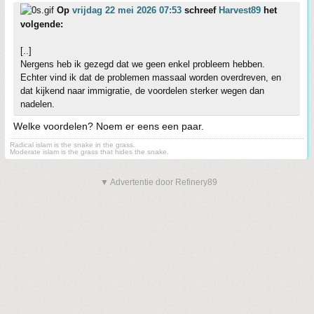
Op
vrijdag 22 mei 2026 07:53
schreef
Harvest89
het
volgende:
[..]
Nergens heb ik gezegd dat we geen enkel probleem hebben.
Echter vind ik dat de problemen massaal worden overdreven, en
dat kijkend naar immigratie, de voordelen sterker wegen dan
nadelen.
Welke voordelen? Noem er eens een paar.
Radical islam is the snake in the grass.
Moderate islam is the grass that hides the snake.
▼ Advertentie door Refinery89