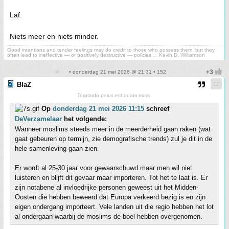
Laf.
Niets meer en niets minder.
Good intentions and tender feelings may do credit to those who possess them, but they
often lead to ineffective — or positively destructive — policies ... Kevin D. Williamson
• donderdag 21 mei 2026 @ 21:31 • 152
BlaZ
Torpitudo peius est quam mors.
Op
donderdag 21 mei 2026 11:15
schreef
DeVerzamelaar
het volgende:
Wanneer moslims steeds meer in de meerderheid gaan raken (wat
gaat gebeuren op termijn, zie demografische trends) zul je dit in de
hele samenleving gaan zien.
Er wordt al 25-30 jaar voor gewaarschuwd maar men wil niet
luisteren en blijft dit gevaar maar importeren. Tot het te laat is. Er
zijn notabene al invloedrijke personen geweest uit het Midden-
Oosten die hebben beweerd dat Europa verkeerd bezig is en zijn
eigen ondergang importeert. Vele landen uit die regio hebben het lot
al ondergaan waarbij de moslims de boel hebben overgenomen.