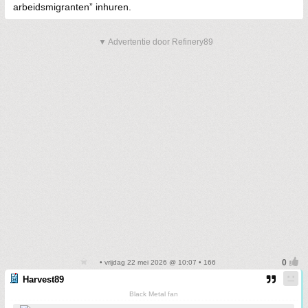
arbeidsmigranten” inhuren.
▼ Advertentie door Refinery89
• vrijdag 22 mei 2026 @ 10:07 • 166
Harvest89
Black Metal fan