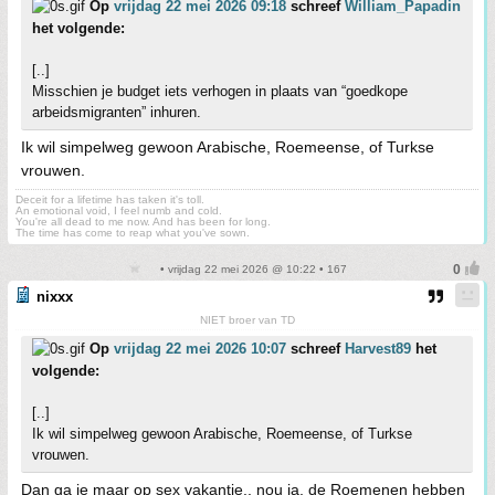
Op
vrijdag 22 mei 2026 09:18
schreef
William_Papadin
het volgende:
[..]
Misschien je budget iets verhogen in plaats van “goedkope
arbeidsmigranten” inhuren.
Ik wil simpelweg gewoon Arabische, Roemeense, of Turkse
vrouwen.
Deceit for a lifetime has taken it's toll.
An emotional void, I feel numb and cold.
You're all dead to me now. And has been for long.
The time has come to reap what you've sown.
• vrijdag 22 mei 2026 @ 10:22 • 167
nixxx
NIET broer van TD
Op
vrijdag 22 mei 2026 10:07
schreef
Harvest89
het
volgende:
[..]
Ik wil simpelweg gewoon Arabische, Roemeense, of Turkse
vrouwen.
Dan ga je maar op sex vakantie.. nou ja, de Roemenen hebben