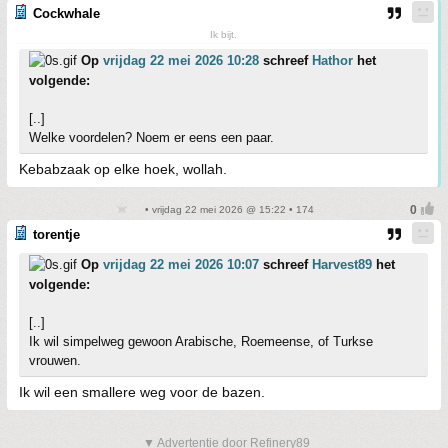
Cockwhale
Ik bijt.
Op
vrijdag 22 mei 2026 10:28
schreef
Hathor
het
volgende:
[..]
Welke voordelen? Noem er eens een paar.
Kebabzaak op elke hoek, wollah.
• vrijdag 22 mei 2026 @ 15:22 • 174
torentje
Op
vrijdag 22 mei 2026 10:07
schreef
Harvest89
het
volgende:
[..]
Ik wil simpelweg gewoon Arabische, Roemeense, of Turkse
vrouwen.
Ik wil een smallere weg voor de bazen.
▼ Advertentie door Refinery89