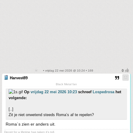
• vrijdag 22 mei 2026 @ 10:24 • 169
Harvest89
Black Metal fan
Op
vrijdag 22 mei 2026 10:23
schreef
Lospedrosa
het
volgende:
[..]
Zit je niet onwetend steeds Roma’s af te repelen?
Roma´s zien er anders uit.
Deceit for a lifetime has taken it's toll.