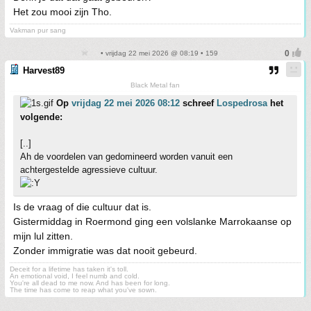
Het zou mooi zijn Tho.
Vakman pur sang
• vrijdag 22 mei 2026 @ 08:19 • 159
Harvest89
Black Metal fan
Op
vrijdag 22 mei 2026 08:12
schreef
Lospedrosa
het
volgende:
[..]
Ah de voordelen van gedomineerd worden vanuit een
achtergestelde agressieve cultuur.
Is de vraag of die cultuur dat is.
Gistermiddag in Roermond ging een volslanke Marrokaanse op
mijn lul zitten.
Zonder immigratie was dat nooit gebeurd.
Deceit for a lifetime has taken it's toll.
An emotional void, I feel numb and cold.
You're all dead to me now. And has been for long.
The time has come to reap what you've sown.