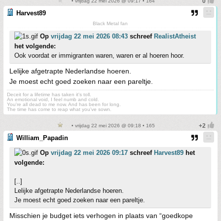
• vrijdag 22 mei 2026 @ 09:17 • 164
Harvest89
Black Metal fan
Op
vrijdag 22 mei 2026 08:43
schreef
RealistAtheist
het volgende:
Ook voordat er immigranten waren, waren er al hoeren hoor.
Lelijke afgetrapte Nederlandse hoeren.
Je moest echt goed zoeken naar een pareltje.
Deceit for a lifetime has taken it's toll.
An emotional void, I feel numb and cold.
You're all dead to me now. And has been for long.
The time has come to reap what you've sown.
• vrijdag 22 mei 2026 @ 09:18 • 165
William_Papadin
Op
vrijdag 22 mei 2026 09:17
schreef
Harvest89
het
volgende:
[..]
Lelijke afgetrapte Nederlandse hoeren.
Je moest echt goed zoeken naar een pareltje.
Misschien je budget iets verhogen in plaats van “goedkope