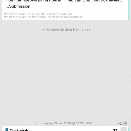
Hoe noemde Ayaan Hirsi Ali en Theo van Gogh het ook alweer;
...Submission.
When the student is ready, the teacher will appear.
When the student is truly ready, the teacher will disappear.
▼ Advertentie door Refinery89
• vrijdag 22 mei 2026 @ 07:28 • 154
Cockwhale