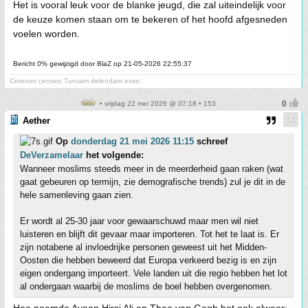
Het is vooral leuk voor de blanke jeugd, die zal uiteindelijk voor
de keuze komen staan om te bekeren of het hoofd afgesneden
voelen worden.
Bericht 0% gewijzigd door BlaZ op 21-05-2026 22:55:37
Ceterum censeo Turciam delendam esse.
• vrijdag 22 mei 2026 @ 07:18 • 153
Aether
Op
donderdag 21 mei 2026 11:15
schreef
DeVerzamelaar
het volgende:
Wanneer moslims steeds meer in de meerderheid gaan raken (wat
gaat gebeuren op termijn, zie demografische trends) zul je dit in de
hele samenleving gaan zien.
Er wordt al 25-30 jaar voor gewaarschuwd maar men wil niet
luisteren en blijft dit gevaar maar importeren. Tot het te laat is. Er
zijn notabene al invloedrijke personen geweest uit het Midden-
Oosten die hebben beweerd dat Europa verkeerd bezig is en zijn
eigen ondergang importeert. Vele landen uit die regio hebben het lot
al ondergaan waarbij de moslims de boel hebben overgenomen.