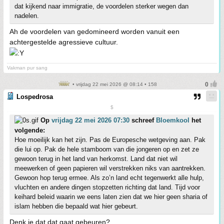
dat kijkend naar immigratie, de voordelen sterker wegen dan
nadelen.
Ah de voordelen van gedomineerd worden vanuit een
achtergestelde agressieve cultuur.
Vakman pur sang
• vrijdag 22 mei 2026 @ 08:14 • 158
Lospedrosa
$
Op
vrijdag 22 mei 2026 07:30
schreef
Bloemkool
het
volgende:
Hoe moeilijk kan het zijn. Pas de Europesche wetgeving aan. Pak
die lui op. Pak de hele stamboom van die jongeren op en zet ze
gewoon terug in het land van herkomst. Land dat niet wil
meewerken of geen papieren wil verstrekken niks van aantrekken.
Gewoon hop terug ermee. Als zo’n land echt tegenwerkt alle hulp,
vluchten en andere dingen stopzetten richting dat land. Tijd voor
keihard beleid waarin we eens laten zien dat we hier geen sharia of
islam hebben die bepaald wat hier gebeurt.
Denk je dat dat gaat gebeuren?