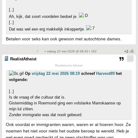
[..]
Ah, kijk, dat soort voordelen bedoel je.
[..]
Dat was wel een erg makkelijk inkoppertje.
Betalen voor seks kan ook gewoon met autochtone dames.
• vrijdag 22 mei 2026 @ 08:43 • 162
RealistAtheist
Realistische Atheist
Op
vrijdag 22 mei 2026 08:19
schreef
Harvest89
het
volgende:
[..]
Is de vraag of die cultuur dat is.
Gistermiddag in Roermond ging een volslanke Marrokaanse op
mijn lul zitten.
Zonder immigratie was dat nooit gebeurd.
Ook voordat er immigranten waren, waren er al hoeren hoor. Ze
noemen het niet voor niets het oudste beroep te wereld. Heb je
wel even goed gecheckt of ze geen slachtoffer was van