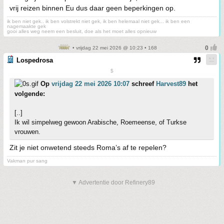
vrij reizen binnen Eu dus daar geen beperkingen op.
ik ben niet gek.. ik ben volstrekt niet gek, ik ben helemaal niet gek... ik ben een
nagemaakte gek
gooi alles weg neem een besluit, doe als het moet alles opnieuw
• vrijdag 22 mei 2026 @ 10:23 • 168
Lospedrosa
$
Op
vrijdag 22 mei 2026 10:07
schreef
Harvest89
het
volgende:
[..]
Ik wil simpelweg gewoon Arabische, Roemeense, of Turkse
vrouwen.
Zit je niet onwetend steeds Roma’s af te repelen?
Vakman pur sang
▼ Advertentie door Refinery89