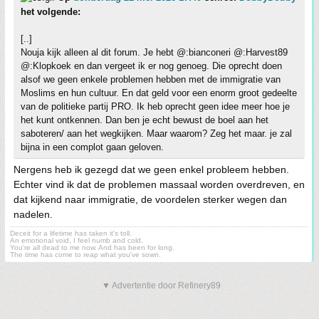
het volgende:
[..]
Nouja kijk alleen al dit forum. Je hebt @:bianconeri @:Harvest89
@:Klopkoek en dan vergeet ik er nog genoeg. Die oprecht doen
alsof we geen enkele problemen hebben met de immigratie van
Moslims en hun cultuur. En dat geld voor een enorm groot gedeelte
van de politieke partij PRO. Ik heb oprecht geen idee meer hoe je
het kunt ontkennen. Dan ben je echt bewust de boel aan het
saboteren/ aan het wegkijken. Maar waarom? Zeg het maar. je zal
bijna in een complot gaan geloven.
Nergens heb ik gezegd dat we geen enkel probleem hebben.
Echter vind ik dat de problemen massaal worden overdreven, en
dat kijkend naar immigratie, de voordelen sterker wegen dan
nadelen.
Deceit for a lifetime has taken it's toll.
An emotional void, I feel numb and cold.
You're all dead to me now. And has been for long.
The time has come to reap what you've sown.
▼ Advertentie door Refinery89