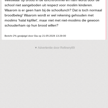
vleeswaar op brood in de lunchtrommel en ham wordt door de
school niet aangeboden uit respect voor moslim kinderen.
Waarom is er geen ham bij de schoollunch? Dat is toch normaal
broodbeleg! Waarom wordt er wel rekening gehouden met
moslims 'halal kipfilet', maar niet met niet-moslims die gewoon
schouderham op hun brood willen?
Bericht 2% gewijzigd door Gia op 21-05-2026 13:29:00
▼ Advertentie door Refinery89