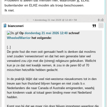
Probleem is alleen dat mensen hier, waaronder jij, ELKE
buitenlander en ELKE moslim als troep beschouwen.
Ik niet.
• donderdag 21 mei 2026 @ 12:46 • 58
bianconeri
Op
donderdag 21 mei 2026 12:40
schreef
WheeledWarrior
het volgende:
[..]
De grote fout die men ooit gemaakt heeft is denken dat moslims
snel zouden 'verwestersen' en dat het een generatie later wel
verwaterd zou zijn met die (streng) religieuze gebruiken. Wellicht
kun je ze dat niet kwalijk nemen, ik zou in de jaren 60 of 70
misschien hetzelfde hebben gedacht.
In de praktijk blijkt dat veel niet-westerse nieuwkomers tot in den
treure aan hun thuisland blijven hangen en niet zoals b.v.
Nederlanders die naar Canada of Australie emigreerden, waarbij
hun kinderen vaak al totaal geen binding meer met Nederland
hadden.
Komt nog bij dat we maar zijn door blijven importeren waardoor die