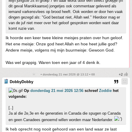
Mijn jongste zit in groep 7 en daar wordt door een select groepje (in
dit geval Marokkaanse) jongetjes ook commentaar geleverd als
iemand varkensvlees op brood heeft. Ook worden er door hen vaak
dingen gezegd als: "God bestaat niet, Allah wel." Hierdoor mag er
van de juf niet meer over het geloof gesproken worden want daar
komt ruzie van.
Ik hoorde een keer twee kleine meisjes praten over hun geloof.
Het ene meisje: Onze god heet Allah en hoe heet jullie god?
Andere meisje, volgens mij mijn buurmeisje: Gewoon God.
Was wel grappig. Waren toen een jaar of 4 denk ik.
• donderdag 21 mei 2026 @ 13:12 • 68
DobbyDobby
Op
donderdag 21 mei 2026 12:56
schreef
Zoddie
het
volgende:
[..]
Ja al die 2e,3e en 4e generaties in Canada die spugen op Canada
en geen Canadees genoemd willen worden maar Nederlander.
Ik heb oprecht nog nooit gehoord van een land waar ze last