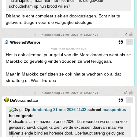
'halal kipfilet', maar niet met niet-moslims die gewoon
schouderham op hun brood willen?
Dit land is echt compleet ziek en doorgeslagen. Echt niet te
geloven. Buigen voor die walgelijke ideologie.
• donderdag 21 mei 2026 @ 13:29 • 73
WheeledWarrior
More than meets the eye
Het is ook allemaal puur gelul van die Marokkaantjes want als ze
Marokko zo geweldig vinden zouden ze wel teruggaan.
Maar in Marokko zelf zitten ze ook niet te wachten op al dat
straattuig uit West-Europa.
• donderdag 21 mei 2026 @ 13:30 • 74
DeVerzamelaar
Op
donderdag 21 mei 2026 11:32
schreef
matspontius
het volgende:
Radicale islam = nazisme anno 2026. Daar worden we continu voor
gewaarschuwd, dagelijks zien we de excessen daarvan maar we
blijven ziende blind en horende doof. Uberhaupt streng gelovigen: