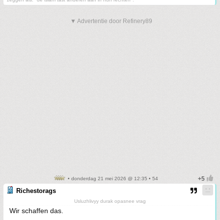
▼ Advertentie door Refinery89
• donderdag 21 mei 2026 @ 12:35 • 54
Richestorags
Usluzhlivyy durak opasnee vrag
Wir schaffen das.