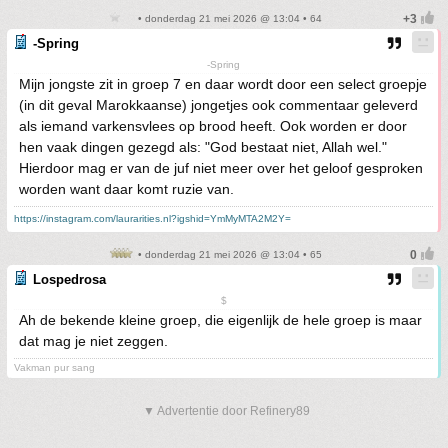
• donderdag 21 mei 2026 @ 13:04 • 64
-Spring
-Spring
Mijn jongste zit in groep 7 en daar wordt door een select groepje
(in dit geval Marokkaanse) jongetjes ook commentaar geleverd
als iemand varkensvlees op brood heeft. Ook worden er door
hen vaak dingen gezegd als: "God bestaat niet, Allah wel."
Hierdoor mag er van de juf niet meer over het geloof gesproken
worden want daar komt ruzie van.
https://instagram.com/laurarities.nl?igshid=YmMyMTA2M2Y=
• donderdag 21 mei 2026 @ 13:04 • 65
Lospedrosa
$
Ah de bekende kleine groep, die eigenlijk de hele groep is maar
dat mag je niet zeggen.
Vakman pur sang
▼ Advertentie door Refinery89