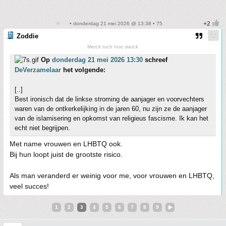
• donderdag 21 mei 2026 @ 13:38 • 75
Zoddie
Merck toch hoe sterck
Op
donderdag 21 mei 2026 13:30
schreef
DeVerzamelaar
het volgende:
[..]
Best ironisch dat de linkse stroming de aanjager en voorvechters
waren van de ontkerkelijking in de jaren 60, nu zijn ze de aanjager
van de islamisering en opkomst van religieus fascisme. Ik kan het
echt niet begrijpen.
Met name vrouwen en LHBTQ ook.
Bij hun loopt juist de grootste risico.
Als man veranderd er weinig voor me, voor vrouwen en LHBTQ,
veel succes!
1
2
3
4
5
6
7
8
9