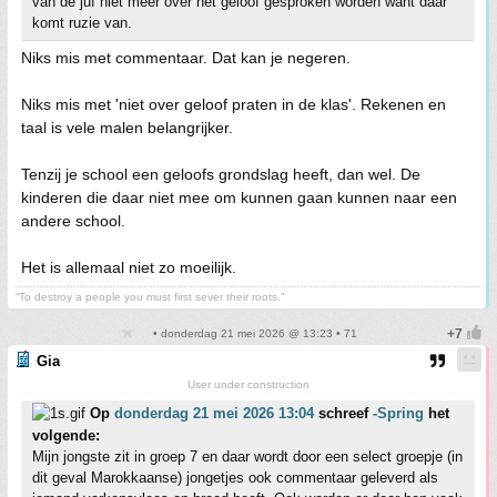
van de juf niet meer over het geloof gesproken worden want daar
komt ruzie van.
Niks mis met commentaar. Dat kan je negeren.
Niks mis met 'niet over geloof praten in de klas'. Rekenen en
taal is vele malen belangrijker.
Tenzij je school een geloofs grondslag heeft, dan wel. De
kinderen die daar niet mee om kunnen gaan kunnen naar een
andere school.
Het is allemaal niet zo moeilijk.
“To destroy a people you must first sever their roots.”
• donderdag 21 mei 2026 @ 13:23 • 71
Gia
User under construction
Op
donderdag 21 mei 2026 13:04
schreef
-Spring
het
volgende:
Mijn jongste zit in groep 7 en daar wordt door een select groepje (in
dit geval Marokkaanse) jongetjes ook commentaar geleverd als