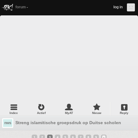
forum
log in
Index
Actief
MyAT
Nieuw
Reply
Streng islamitische groepsdruk op Duitse scholen
nws
1
2
3
4
5
6
7
8
9