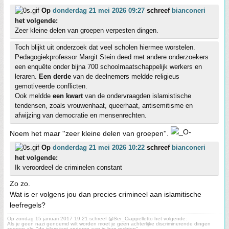
Op
donderdag 21 mei 2026 09:27
schreef
bianconeri
het volgende:
Zeer kleine delen van groepen verpesten dingen.
Toch blijkt uit onderzoek dat veel scholen hiermee worstelen.
Pedagogiekprofessor Margit Stein deed met andere onderzoekers
een enquête onder bijna 700 schoolmaatschappelijk werkers en
leraren.
Een derde
van de deelnemers meldde religieus
gemotiveerde conflicten.
Ook meldde
een kwart
van de ondervraagden islamistische
tendensen, zoals vrouwenhaat, queerhaat, antisemitisme en
afwijzing van democratie en mensenrechten.
Noem het maar ''zeer kleine delen van groepen''.
Op
donderdag 21 mei 2026 10:22
schreef
bianconeri
het volgende:
Ik veroordeel de criminelen constant
Zo zo.
Wat is er volgens jou dan precies crimineel aan islamitische
leefregels?
Op zondag 15 januari 2017 19:21 schreef @Ser_Ciappelletto het volgende:
Als je geen nazi genoemd wilt worden moet je geen achterlijke discriminerende dingen
zeggen als: "de islam tast anderen aan in hun rechten".