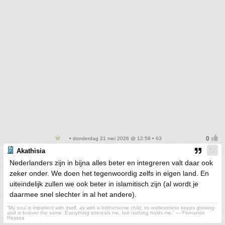
• donderdag 21 mei 2026 @ 12:59 • 63
Akathisia
Nederlanders zijn in bijna alles beter en integreren valt daar ook
zeker onder. We doen het tegenwoordig zelfs in eigen land. En
uiteindelijk zullen we ook beter in islamitisch zijn (al wordt je
daarmee snel slechter in al het andere).
“My soul is impatient with itself, as with a bothersome child; its restlessness keeps growing
and is forever the same. Everything interests me, but nothing holds me.” ― Fernando
Pessoa