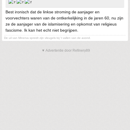
Best ironisch dat de linkse stroming de aanjager en
voorvechters waren van de ontkerkelijking in de jaren 60, nu zijn
ze de aanjager van de islamisering en opkomst van religieus
fascisme. Ik kan het echt niet begrijpen.
De uil van Minerva spreidt zijn vleugels bij 't vallen van de avond.
▼ Advertentie door Refinery89