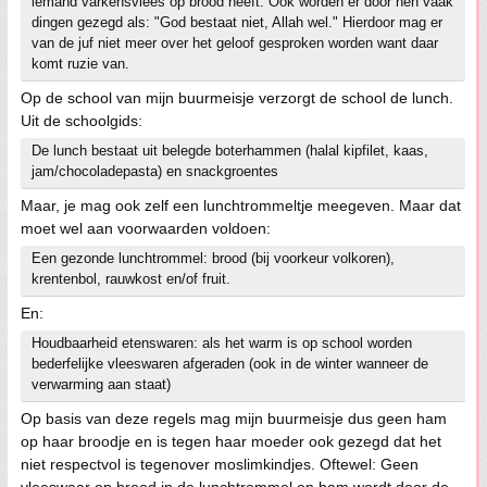
iemand varkensvlees op brood heeft. Ook worden er door hen vaak
dingen gezegd als: "God bestaat niet, Allah wel." Hierdoor mag er
van de juf niet meer over het geloof gesproken worden want daar
komt ruzie van.
Op de school van mijn buurmeisje verzorgt de school de lunch.
Uit de schoolgids:
De lunch bestaat uit belegde boterhammen (halal kipfilet, kaas,
jam/chocoladepasta) en snackgroentes
Maar, je mag ook zelf een lunchtrommeltje meegeven. Maar dat
moet wel aan voorwaarden voldoen:
Een gezonde lunchtrommel: brood (bij voorkeur volkoren),
krentenbol, rauwkost en/of fruit.
En:
Houdbaarheid etenswaren: als het warm is op school worden
bederfelijke vleeswaren afgeraden (ook in de winter wanneer de
verwarming aan staat)
Op basis van deze regels mag mijn buurmeisje dus geen ham
op haar broodje en is tegen haar moeder ook gezegd dat het
niet respectvol is tegenover moslimkindjes. Oftewel: Geen