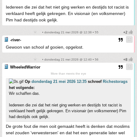
Iedereen die zei dat het niet ging werken en destijds tot racist is
verklaard heeft gelijk gekregen. En visionair (en volksmenner)
Pim had destijds ook gelijk.
• donderdag 21 mei 2026 @ 12:38 • 55
-river-
Gewoon van school af gooien, opgelost.
• donderdag 21 mei 2026 @ 12:40 • 56
WheeledWarrior
More than meets the eye
Op
donderdag 21 mei 2026 12:35
schreef
Richestorags
het volgende:
Wir schaffen das.
Iedereen die zei dat het niet ging werken en destijds tot racist is
verklaard heeft gelijk gekregen. En visionair (en volksmenner) Pim
had destijds ook gelijk.
De grote fout die men ooit gemaakt heeft is denken dat moslims
snel zouden 'verwestersen' en dat het een generatie later wel