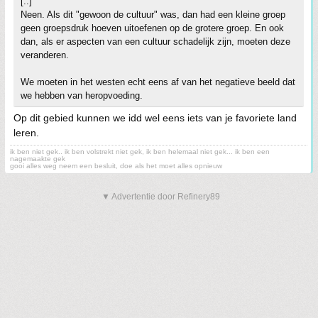
[..]
Neen. Als dit "gewoon de cultuur" was, dan had een kleine groep
geen groepsdruk hoeven uitoefenen op de grotere groep. En ook
dan, als er aspecten van een cultuur schadelijk zijn, moeten deze
veranderen.
We moeten in het westen echt eens af van het negatieve beeld dat
we hebben van heropvoeding.
Op dit gebied kunnen we idd wel eens iets van je favoriete land
leren.
ik ben niet gek.. ik ben volstrekt niet gek, ik ben helemaal niet gek... ik ben een
nagemaakte gek
gooi alles weg neem een besluit, doe als het moet alles opnieuw
▼ Advertentie door Refinery89