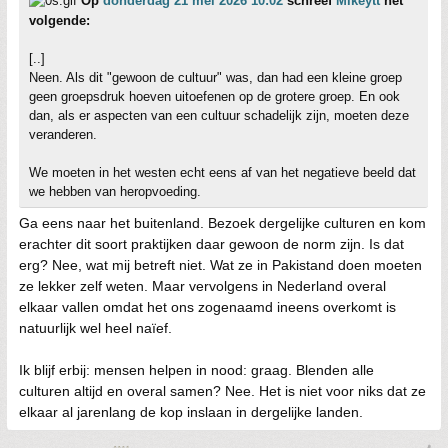
Op
donderdag 21 mei 2026 10:02
schreef
Mikeytt
het
volgende:
[..]
Neen. Als dit "gewoon de cultuur" was, dan had een kleine groep
geen groepsdruk hoeven uitoefenen op de grotere groep. En ook
dan, als er aspecten van een cultuur schadelijk zijn, moeten deze
veranderen.
We moeten in het westen echt eens af van het negatieve beeld dat
we hebben van heropvoeding.
Ga eens naar het buitenland. Bezoek dergelijke culturen en kom
erachter dit soort praktijken daar gewoon de norm zijn. Is dat
erg? Nee, wat mij betreft niet. Wat ze in Pakistand doen moeten
ze lekker zelf weten. Maar vervolgens in Nederland overal
elkaar vallen omdat het ons zogenaamd ineens overkomt is
natuurlijk wel heel naïef.
Ik blijf erbij: mensen helpen in nood: graag. Blenden alle
culturen altijd en overal samen? Nee. Het is niet voor niks dat ze
elkaar al jarenlang de kop inslaan in dergelijke landen.