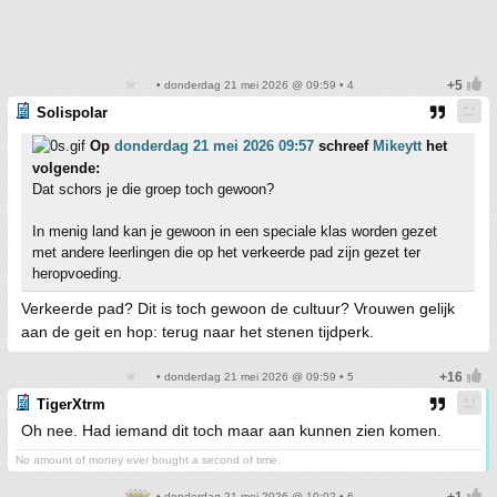
• donderdag 21 mei 2026 @ 09:59 • 4
Solispolar
Op
donderdag 21 mei 2026 09:57
schreef
Mikeytt
het
volgende:
Dat schors je die groep toch gewoon?
In menig land kan je gewoon in een speciale klas worden gezet
met andere leerlingen die op het verkeerde pad zijn gezet ter
heropvoeding.
Verkeerde pad? Dit is toch gewoon de cultuur? Vrouwen gelijk
aan de geit en hop: terug naar het stenen tijdperk.
• donderdag 21 mei 2026 @ 09:59 • 5
TigerXtrm
Oh nee. Had iemand dit toch maar aan kunnen zien komen.
No amount of money ever bought a second of time.
• donderdag 21 mei 2026 @ 10:02 • 6