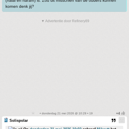
(halal en haram) is. Zou dit misschien van de ouders kunnen
komen denk jij?
▼ Advertentie door Refinery89
• donderdag 21 mei 2026 @ 10:29 • 19
Solispolar