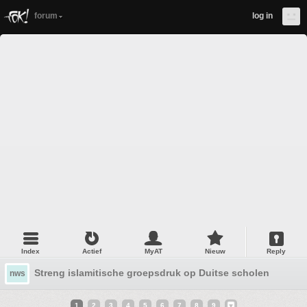
forum
log in
Index
Actief
MyAT
Nieuw
Reply
Streng islamitische groepsdruk op Duitse scholen
nws
1
2
3
4
5
6
7
8
9