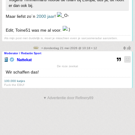
er dan ook bij.
Maar liefst zo´n
2000 jaar
!
Edit; Toine51 was me al voor.
Als mijn post niet duidelijk is, moet je misschien even je sarcasmeradar aanzetten.
• donderdag 21 mei 2026 @ 10:18 • 12
Moderator / Redactie Sport
Nattekat
De roze zeekat
Wir schaffen das!
100.000 katjes
Fuck the EBU!
▼ Advertentie door Refinery89