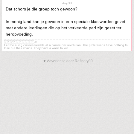
Any/All
Dat schors je die groep toch gewoon?
In menig land kan je gewoon in een speciale klas worden gezet
met andere leerlingen die op het verkeerde pad zijn gezet ter
heropvoeding.
🇨🇳🇻🇳🇱🇦🇨🇺🇰🇵☭
Let the ruling classes tremble at a communist revolution. The proletarians have nothing to
lose but their chains. They have a world to win.
▼ Advertentie door Refinery89