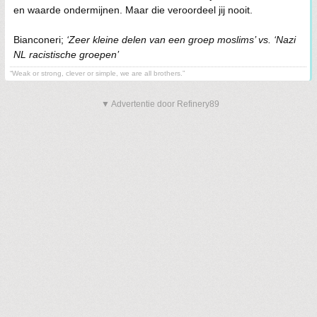
en waarde ondermijnen. Maar die veroordeel jij nooit.
Bianconeri;
‘Zeer kleine delen van een groep moslims’ vs. ‘Nazi
NL racistische groepen’
“Weak or strong, clever or simple, we are all brothers.”
▼ Advertentie door Refinery89