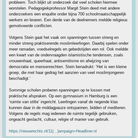
probleem. Toch blijkt uit onderzoek dat veel scholen hiermee
worstelen. Pedagogiekprofessor Margit Stein deed met andere
onderzoekers een enquête onder bijna 700 schoolmaatschappelijk
werkers en leraren. Een derde van de deelnemers meldde religieus
gemotiveerde conflicten.
Volgens Stein gaat het vaak om spanningen tussen streng en
minder streng praktiserende moslimleerlingen. Daarbij spelen onder
meer ramadan, voedselregels en gebedstijden een rol. Ook meldde
een kwart van de ondervraagden islamistische tendensen, zoals
vrouwenhaat, queerhaat, antisemitisme en afwijzing van
democratie en mensenrechten. Stein benadrukt: ‘Het is een kleine
groep, die met haar gedrag het aanzien van veel moslimjongeren
beschadigt.’
Sommige scholen proberen spanningen op te lossen met
praktische afspraken. Op een gymnasium in Hamburg is een
‘ruimte van stilte’ ingericht. Leerlingen vanaf de negende klas
kunnen daar in de middagpauze ontspannen, bidden of mediteren.
Volgens de regels mag iedereen de ruimte tegelijk gebruiken,
ongeacht geslacht, cultuur, religie of manier van gebruik.
https://nieuwrechts.nl/11(...)ampaign=Headliner.nl