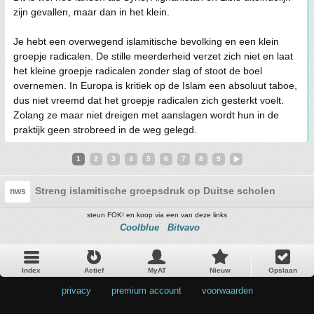
zijn gevallen, maar dan in het klein.
Je hebt een overwegend islamitische bevolking en een klein
groepje radicalen. De stille meerderheid verzet zich niet en laat
het kleine groepje radicalen zonder slag of stoot de boel
overnemen. In Europa is kritiek op de Islam een absoluut taboe,
dus niet vreemd dat het groepje radicalen zich gesterkt voelt.
Zolang ze maar niet dreigen met aanslagen wordt hun in de
praktijk geen strobreed in de weg gelegd.
1
2
3
4
5
6
7
8
9
Streng islamitische groepsdruk op Duitse scholen
nws
steun FOK! en koop via een van deze links
Coolblue
Bitvavo
Index
Actief
MyAT
Nieuw
Opslaan
privacy
•
premium account
•
voorwaarden