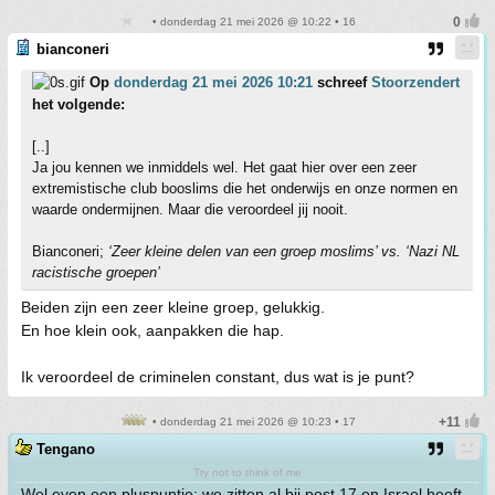
• donderdag 21 mei 2026 @ 10:22 • 16
bianconeri
Op
donderdag 21 mei 2026 10:21
schreef
Stoorzendert
het volgende:
[..]
Ja jou kennen we inmiddels wel. Het gaat hier over een zeer
extremistische club booslims die het onderwijs en onze normen en
waarde ondermijnen. Maar die veroordeel jij nooit.
Bianconeri;
‘Zeer kleine delen van een groep moslims’ vs. ‘Nazi NL
racistische groepen’
Beiden zijn een zeer kleine groep, gelukkig.
En hoe klein ook, aanpakken die hap.
Ik veroordeel de criminelen constant, dus wat is je punt?
• donderdag 21 mei 2026 @ 10:23 • 17
Tengano
Try not to think of me
Wel even een pluspuntje; we zitten al bij post 17 en Israel heeft