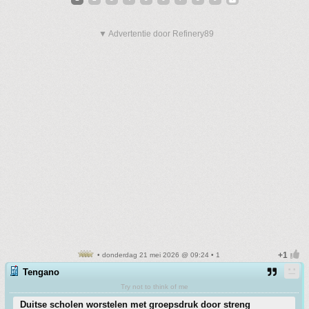
▼ Advertentie door Refinery89
• donderdag 21 mei 2026 @ 09:24 • 1
Tengano
Try not to think of me
Duitse scholen worstelen met groepsdruk door streng