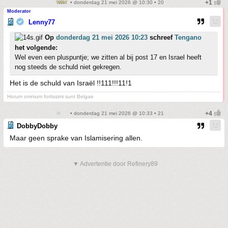
• donderdag 21 mei 2026 @ 10:30 • 20
Moderator
Lenny77
Op
donderdag 21 mei 2026 10:23
schreef
Tengano
het volgende:
Wel even een pluspuntje; we zitten al bij post 17 en Israel heeft
nog steeds de schuld niet gekregen.
Het is de schuld van Israël !!111!!!11!1
Horum omnium fortissimi sunt Belgae
• donderdag 21 mei 2026 @ 10:33 • 21
DobbyDobby
Maar geen sprake van Islamisering allen.
▼ Advertentie door Refinery89