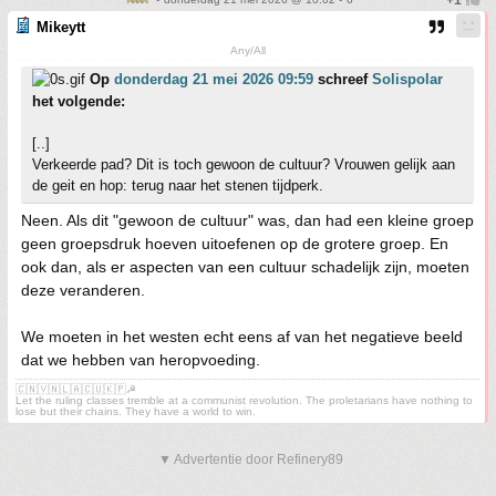
Mikeytt
Any/All
Op
donderdag 21 mei 2026 09:59
schreef
Solispolar
het volgende:
[..]
Verkeerde pad? Dit is toch gewoon de cultuur? Vrouwen gelijk aan
de geit en hop: terug naar het stenen tijdperk.
Neen. Als dit "gewoon de cultuur" was, dan had een kleine groep
geen groepsdruk hoeven uitoefenen op de grotere groep. En
ook dan, als er aspecten van een cultuur schadelijk zijn, moeten
deze veranderen.
We moeten in het westen echt eens af van het negatieve beeld
dat we hebben van heropvoeding.
🇨🇳🇻🇳🇱🇦🇨🇺🇰🇵☭
Let the ruling classes tremble at a communist revolution. The proletarians have nothing to
lose but their chains. They have a world to win.
▼ Advertentie door Refinery89