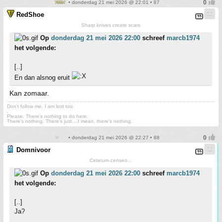
• donderdag 21 mei 2026 @ 22:01 • 87
RedShoe
Sharp knives create scars
Op
donderdag 21 mei 2026 22:00
schreef
marcb1974
het volgende:
[..]
En dan alsnog eruit
Kan zomaar.
Don't follow me. I am lost too
.
Please. There's nothing to do here.
There's nothing. There's just....I mean, there's nothing.
• donderdag 21 mei 2026 @ 22:27 • 88
Domnivoor
Ceterum censeo...
Op
donderdag 21 mei 2026 22:00
schreef
marcb1974
het volgende:
[..]
Ja?