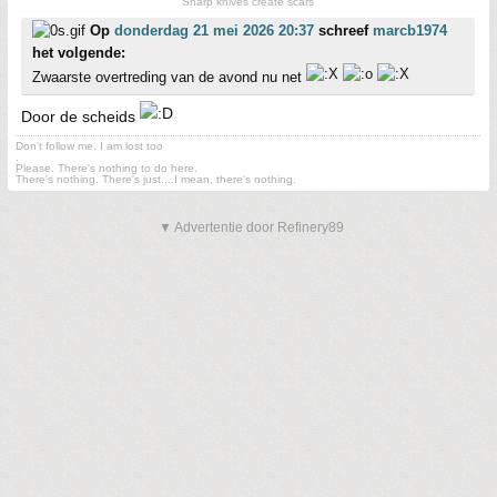
Sharp knives create scars
Op
donderdag 21 mei 2026 20:37
schreef
marcb1974
het volgende:
Zwaarste overtreding van de avond nu net
Door de scheids
Don't follow me. I am lost too
.
Please. There's nothing to do here.
There's nothing. There's just....I mean, there's nothing.
▼ Advertentie door Refinery89