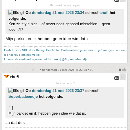
De wereld is mijn vijver
Op
donderdag 21 mei 2026 23:34
schreef
chufi
het
volgende:
Ken zn style niet .. of never nooit gehoord misschien .. geen
idee..?!?
Mijn parkiet en ik hebben geen idee wie dat is.
Actioni contrariam semper et æqualem esse reactionem
Gedicht voor SBE door Deisyy
,
DerRabbit: Badeendjes zijn iedereen zijn/haar type, anders
is er serieus iets mis met je!
Lovely: Na veel gedoe,maar gelukt dankzij @Superbadeendje
• donderdag 21 mei 2026 @ 23:38 • 99
chufi
Hace frio o no?
Op
donderdag 21 mei 2026 23:37
schreef
Superbadeendje
het volgende:
[..]
Mijn parkiet en ik hebben geen idee wie dat is.
Ja dat dus ..