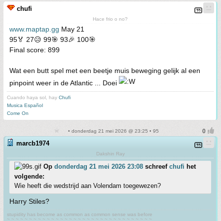
chufi
Hace frio o no?
www.maptap.gg
May 21
95🏅 27😥 99🎯 93🎉 100🎯
Final score: 899
Wat een butt spel met een beetje muis beweging gelijk al een
pinpoint weer in de Atlantic ... Doei
Cuando haya sol, hay
Chufi
Musica Español
Come On
• donderdag 21 mei 2026 @ 23:25 • 95
marcb1974
Dakshin Ray
Op
donderdag 21 mei 2026 23:08
schreef
chufi
het
volgende:
Wie heeft die wedstrijd aan Volendam toegewezen?
Harry Stiles?
stupidity has become as common as common sense was before
~ ~ ~ ~ ~ ~ ~ ~ ~ ~ ~ ~ ~ ~ ~ ~ ~ ~ ~ ~ ~ ~ ~ ~ ~ ~ ~ ~ ~ ~ ~ ~ ~