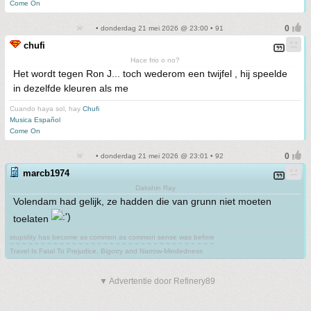
Come On
• donderdag 21 mei 2026 @ 23:00 • 91
chufi
Hace frio o no?
Het wordt tegen Ron J... toch wederom een twijfel , hij speelde
in dezelfde kleuren als me
Cuando haya sol, hay
Chufi
Musica Español
Come On
• donderdag 21 mei 2026 @ 23:01 • 92
marcb1974
Dakshin Ray
Volendam had gelijk, ze hadden die van grunn niet moeten
toelaten
stupidity has become as common as common sense was before
~ ~ ~ ~ ~ ~ ~ ~ ~ ~ ~ ~ ~ ~ ~ ~ ~ ~ ~ ~ ~ ~ ~ ~ ~ ~ ~ ~ ~ ~ ~ ~ ~
Travel Is Fatal To Prejudice, Bigotry and Narrow-Mindedness
▼ Advertentie door Refinery89