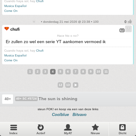
Cuando haya sol, hay
Chufi
Musica Español
Come On
• donderdag 21 mei 2026 @ 23:38 • 100
chufi
Hace frio o no?
Er zullen zo wel een serie YT aankomen vermoed ik
Cuando haya sol, hay
Chufi
Musica Español
Come On
1
2
3
4
5
6
7
8
9
10
11
12
13
The sun is shining
40+
40+ SC #5724
steun FOK! en koop via een van deze links
Coolblue
Bitvavo
Index
Actief
MyAT
Nieuw
Dicht