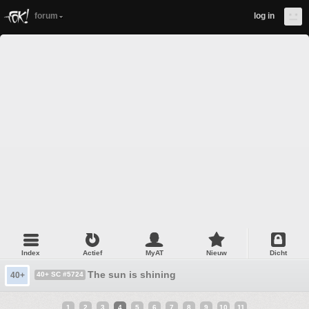
forum
log in
Index
Actief
MyAT
Nieuw
Dicht
The sun is shining
40+
40+ SC #5724
1
2
3
4
5
6
7
8
9
10
11