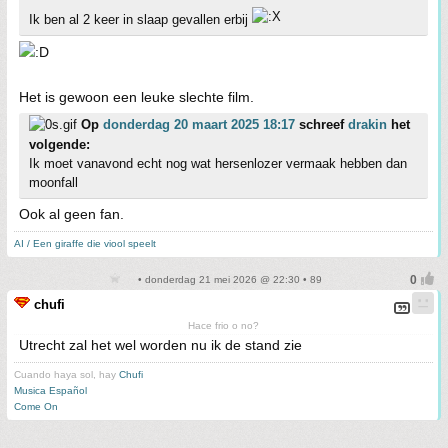
Ik ben al 2 keer in slaap gevallen erbij
Het is gewoon een leuke slechte film.
Op
donderdag 20 maart 2025 18:17
schreef
drakin
het
volgende:
Ik moet vanavond echt nog wat hersenlozer vermaak hebben dan
moonfall
Ook al geen fan.
AI / Een giraffe die viool speelt
• donderdag 21 mei 2026 @ 22:30 • 89
chufi
Hace frio o no?
Utrecht zal het wel worden nu ik de stand zie
Cuando haya sol, hay
Chufi
Musica Español
Come On