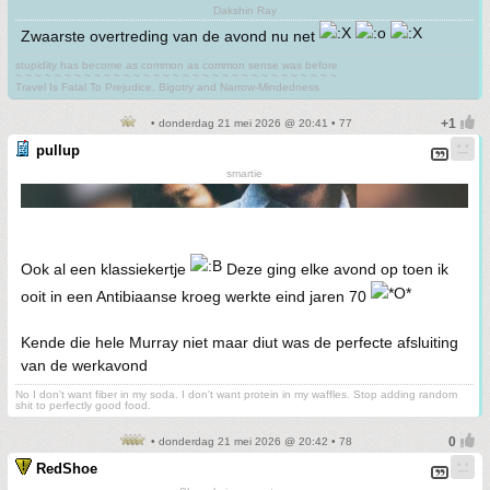
Dakshin Ray
Zwaarste overtreding van de avond nu net
stupidity has become as common as common sense was before
~ ~ ~ ~ ~ ~ ~ ~ ~ ~ ~ ~ ~ ~ ~ ~ ~ ~ ~ ~ ~ ~ ~ ~ ~ ~ ~ ~ ~ ~ ~ ~ ~
Travel Is Fatal To Prejudice, Bigotry and Narrow-Mindedness
• donderdag 21 mei 2026 @ 20:41 • 77
pullup
smartie
Ook al een klassiekertje
Deze ging elke avond op toen ik
ooit in een Antibiaanse kroeg werkte eind jaren 70
Kende die hele Murray niet maar diut was de perfecte afsluiting
van de werkavond
No I don't want fiber in my soda. I don't want protein in my waffles. Stop adding random
shit to perfectly good food.
• donderdag 21 mei 2026 @ 20:42 • 78
RedShoe