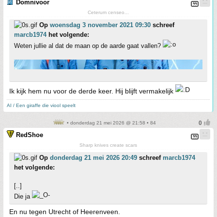
Domnivoor
Ceterum censeo...
Op
woensdag 3 november 2021 09:30
schreef
marcb1974
het volgende:
Weten jullie al dat de maan op de aarde gaat vallen?
Ik kijk hem nu voor de derde keer. Hij blijft vermakelijk
AI / Een giraffe die viool speelt
• donderdag 21 mei 2026 @ 21:58 • 84
RedShoe
Sharp knives create scars
Op
donderdag 21 mei 2026 20:49
schreef
marcb1974
het volgende:
[..]
Die ja
En nu tegen Utrecht of Heerenveen.