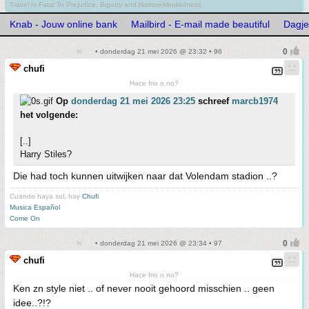
Travel Is Fatal To Prejudice, Bigotry and Narrow-Mindedness
Knab - Jouw online bank
Mailbird - E-mail made beautiful
Dagje
• donderdag 21 mei 2026 @ 23:32 • 96
chufi
Hace frio o no?
Op
donderdag 21 mei 2026 23:25
schreef
marcb1974
het volgende:
[..]
Harry Stiles?
Die had toch kunnen uitwijken naar dat Volendam stadion ..?
Cuando haya sol, hay
Chufi
Musica Español
Come On
• donderdag 21 mei 2026 @ 23:34 • 97
chufi
Hace frio o no?
Ken zn style niet .. of never nooit gehoord misschien .. geen
idee..?!?