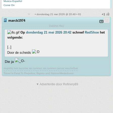
Musica Español
Come On
• donderdag 21 mei 2026 @ 20:49 • 81
marcb1974
Dakshin Ray
Op
donderdag 21 mei 2026 20:42
schreef
RedShoe
het
volgende:
[..]
Door de scheids
Die ja
stupidity has become as common as common sense was before
~ ~ ~ ~ ~ ~ ~ ~ ~ ~ ~ ~ ~ ~ ~ ~ ~ ~ ~ ~ ~ ~ ~ ~ ~ ~ ~ ~ ~ ~ ~ ~ ~
Travel Is Fatal To Prejudice, Bigotry and Narrow-Mindedness
▼ Advertentie door Refinery89