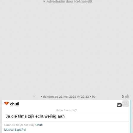
▼ Advertentie door Refinery89
• donderdag 21 mei 2026 @ 22:32 • 90
chufi
Hace frio o no?
Ja die films zijn echt weinig aan
Cuando haya sol, hay
Chufi
Musica Español