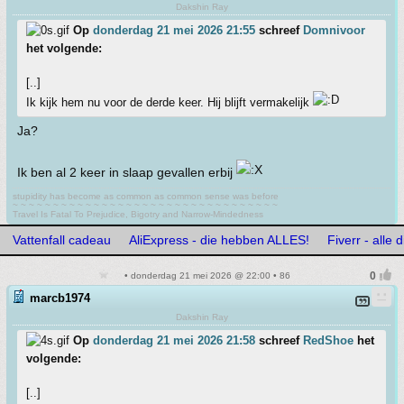
Dakshin Ray
Op
donderdag 21 mei 2026 21:55
schreef
Domnivoor
het volgende:
[..]
Ik kijk hem nu voor de derde keer. Hij blijft vermakelijk
Ja?
Ik ben al 2 keer in slaap gevallen erbij
stupidity has become as common as common sense was before
~ ~ ~ ~ ~ ~ ~ ~ ~ ~ ~ ~ ~ ~ ~ ~ ~ ~ ~ ~ ~ ~ ~ ~ ~ ~ ~ ~ ~ ~ ~ ~ ~
Travel Is Fatal To Prejudice, Bigotry and Narrow-Mindedness
Vattenfall cadeau
AliExpress - die hebben ALLES!
Fiverr - alle 
• donderdag 21 mei 2026 @ 22:00 • 86
marcb1974
Dakshin Ray
Op
donderdag 21 mei 2026 21:58
schreef
RedShoe
het
volgende:
[..]