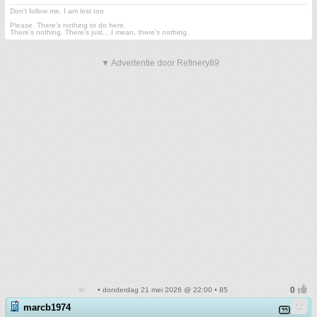
Don't follow me. I am lost too
.
Please. There's nothing to do here.
There's nothing. There's just....I mean, there's nothing.
▼ Advertentie door Refinery89
• donderdag 21 mei 2026 @ 22:00 • 85
marcb1974