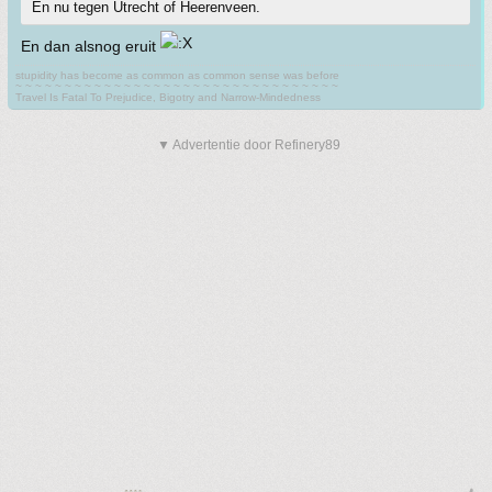
En nu tegen Utrecht of Heerenveen.
En dan alsnog eruit
stupidity has become as common as common sense was before
~ ~ ~ ~ ~ ~ ~ ~ ~ ~ ~ ~ ~ ~ ~ ~ ~ ~ ~ ~ ~ ~ ~ ~ ~ ~ ~ ~ ~ ~ ~ ~ ~
Travel Is Fatal To Prejudice, Bigotry and Narrow-Mindedness
▼ Advertentie door Refinery89