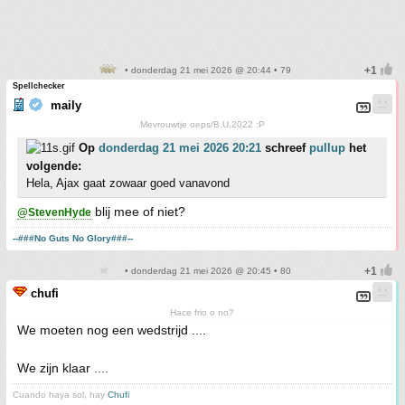
• donderdag 21 mei 2026 @ 20:44 • 79
Spellchecker
maily
Mevrouwtje oeps/B.U.2022 :P
Op
donderdag 21 mei 2026 20:21
schreef
pullup
het
volgende:
Hela, Ajax gaat zowaar goed vanavond
blij mee of niet?
@StevenHyde
--###No Guts No Glory###--
• donderdag 21 mei 2026 @ 20:45 • 80
chufi
Hace frio o no?
We moeten nog een wedstrijd ....
We zijn klaar ....
Cuando haya sol, hay
Chufi