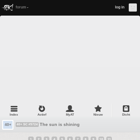
forum
log in
Index
Actief
MyAT
Nieuw
Dicht
The sun is shining
40+
40+ SC #5724
1
2
3
4
5
6
7
8
9
10
11