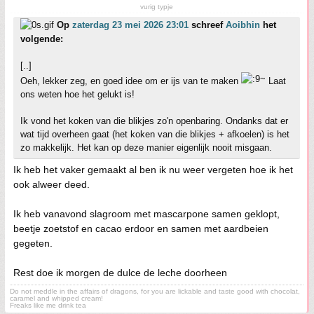
vurig typje
Op
zaterdag 23 mei 2026 23:01
schreef
Aoibhin
het
volgende:
[..]
Oeh, lekker zeg, en goed idee om er ijs van te maken
Laat
ons weten hoe het gelukt is!
Ik vond het koken van die blikjes zo'n openbaring. Ondanks dat er
wat tijd overheen gaat (het koken van die blikjes + afkoelen) is het
zo makkelijk. Het kan op deze manier eigenlijk nooit misgaan.
Ik heb het vaker gemaakt al ben ik nu weer vergeten hoe ik het
ook alweer deed.
Ik heb vanavond slagroom met mascarpone samen geklopt,
beetje zoetstof en cacao erdoor en samen met aardbeien
gegeten.
Rest doe ik morgen de dulce de leche doorheen
Do not meddle in the affairs of dragons, for you are lickable and taste good with chocolat,
caramel and whipped cream!
Freaks like me drink tea