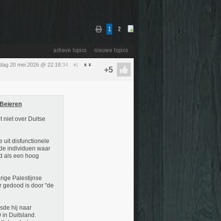
1
2
actieve topics
nieuwe topics
dag 20 mei 2026 @ 22:18
:34
#1
 Beieren
 niet over Duitse
uit disfunctionele
de individuen waar
d als een hoog
rige Palestijnse
r gedood is door "de
sde hij naar
 in Duitsland.