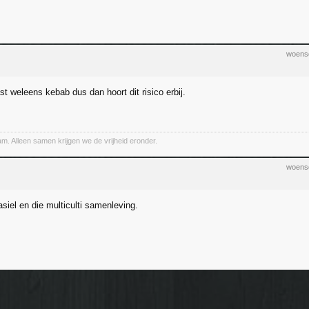
woens
st weleens kebab dus dan hoort dit risico erbij.
. Alleen samen krijgen we de vrijheid eronder.
woens
asiel en die multiculti samenleving.