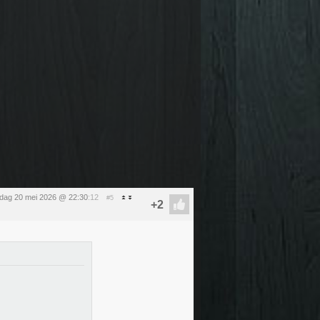
dag 20 mei 2026 @ 22:30
:12
#5