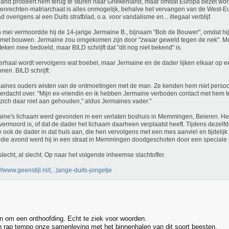
land probeert hem terug te sturen naar Griekenland, maar omdat Europa bezet wor
nrechten-matriarchaat is alles onmogelijk, behalve het vervangen van de West-E
ad overigens al een Duits strafblad, o.a. voor vandalisme en... illegaal verblijf.
 mei vermoordde hij de 14-jarige Jermaine B., bijnaam "Bob de Bouwer", omdat hij
 met bouwen. Jermaine zou omgekomen zijn door "zwaar geweld tegen de nek". Mo
eken mee bedoeld, maar BILD schrijft dat "dit nog niet bekend" is.
erhaal wordt vervolgens wat troebel, maar Jermaine en de dader lijken elkaar op 
nnen. BILD schrijft:
aines ouders wisten van de ontmoetingen met de man. Ze kenden hem niet persoon
erdacht over. "Mijn ex-vriendin en ik hebben Jermaine verboden contact met hem t
 zich daar niet aan gehouden," aldus Jermaines vader."
ine's lichaam werd gevonden in een verlaten boshuis in Memmingen, Beieren. Het i
vermoord is, of dat de dader het lichaam daarheen verplaatst heeft. Tijdens dezelfd
ie ook de dader in dat huis aan, die hen vervolgens met een mes aanviel en tijdelijk
 die avond werd hij in een straat in Memmingen doodgeschoten door een speciale p
slecht, al slecht. Op naar het volgende inheemse slachtoffer.
//www.geenstijl.nl/(...)arige-duits-jongetje
an om een onthoofding. Echt te ziek voor woorden.
n rap tempo onze samenleving met het binnenhalen van dit soort beesten.