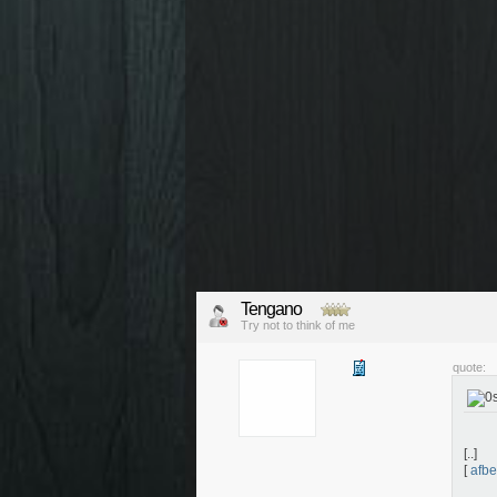
Tengano
Try not to think of me
quote:
[..]
[
afbe