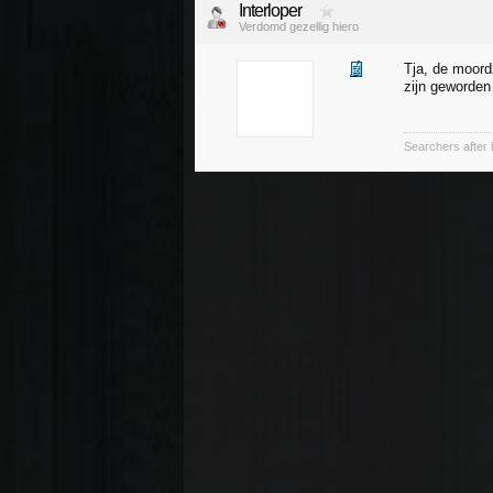
Interloper
Verdomd gezellig hiero
Tja, de moord
zijn geworden
Searchers after 