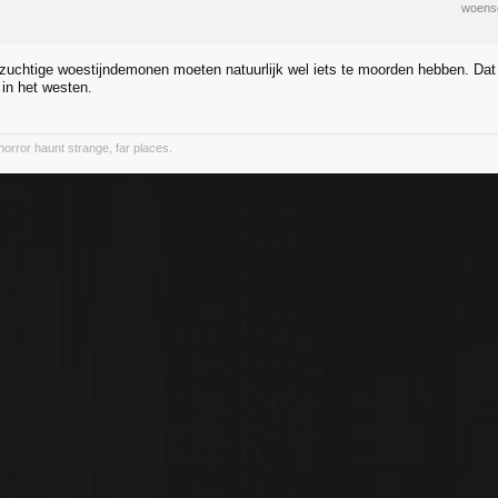
woens
zuchtige woestijndemonen moeten natuurlijk wel iets te moorden hebben. Dat 
 in het westen.
horror haunt strange, far places.