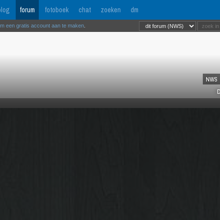
log
forum
fotoboek
chat
zoeken
dm
om een gratis account aan te maken
.
NWS
D