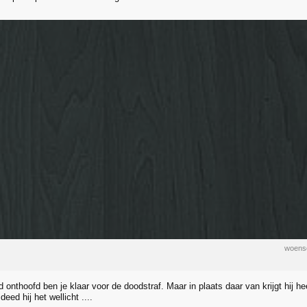
woens
d onthoofd ben je klaar voor de doodstraf. Maar in plaats daar van krijgt hij he
eed hij het wellicht ....