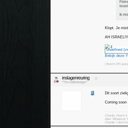
Pales
Israe
Ik mi
Klopt. Je mis
AH ISRAEL!!
undefined (vi
Bekijk deze 
[ Bericht 10% gewi
inslagenreuring
"The bulletdodger"
Dit soort ziel
Coming soon i
Charlie: How's it
Alan: Whatever h
Charlie: I don't 