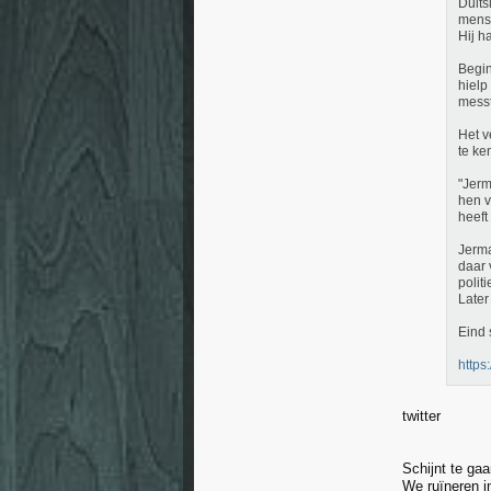
Duits
mense
Hij h
Begin
hielp
messt
Het v
te ke
"Jerm
hen v
heeft
Jerma
daar 
polit
Later
Eind 
https:
twitter
Schijnt te ga
We ruïneren i