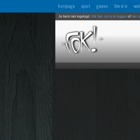
frontpage
sport
games
film & tv
web
Je bent niet ingelogd.
Klik hier om in te loggen
of
hier 