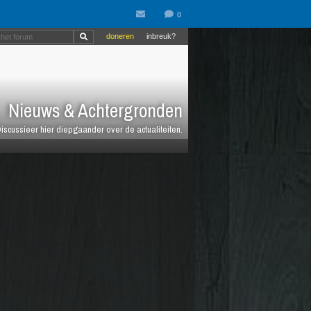
doneren
inbreuk?
Nieuws & Achtergronden
iscussieer hier diepgaander over de actualiteiten.