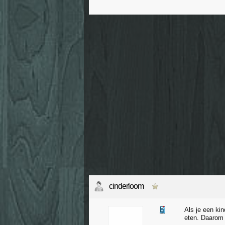
cinderloom
Als je een kin
eten. Daarom d