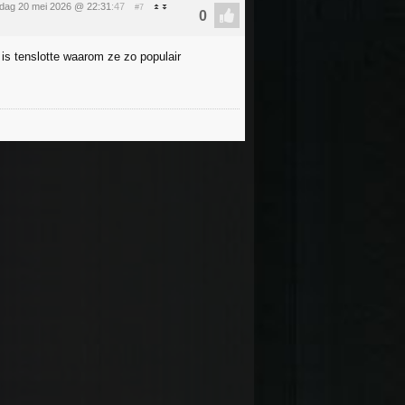
dag 20 mei 2026 @ 22:31
:47
#7
is tenslotte waarom ze zo populair