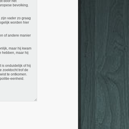
dt door het
uropese bevolking.
 zijn vader zo graag
gelijk worden hier
een of andere manier
lijk, maar hij kwam
e hebben, maar hij
s onduidelijk of hij
e zoektocht trof de
 wist te ontkomen.
olitie-eenheid.