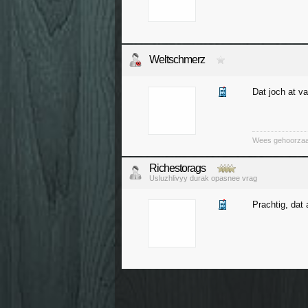
Weltschmerz
Dat joch at va
Wees gehoorzaam
Richestorags
Usluzhlivyy durak opasnee vrag
Prachtig, dat 