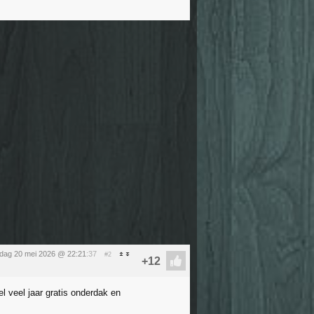
dag 20 mei 2026 @ 22:21
:37
#2
el veel jaar gratis onderdak en