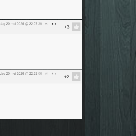
dag 20 mei 2026 @ 22:27
:39
#3
dag 20 mei 2026 @ 22:29
:06
#4