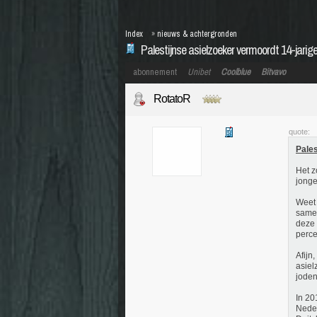
Index
»
nieuws & achtergronden
Palestijnse asielzoeker vermoordt 14-jarige
abonnement
Unibet
Coolblue
Bitvavo
RotatoR
quote:
Pales
Het z
jonge
Weet 
samen
deze 
perce
Afijn
asiel
joden"
In 20
Neder