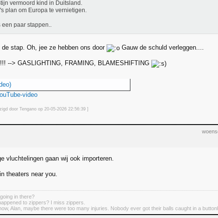
tijn vermoord kind in Duitsland.
l's plan om Europa te vernietigen.
s een paar stappen..
t de stap. Oh, jee ze hebben ons door
Gauw de schuld verleggen....
!!!! --> GASLIGHTING, FRAMING, BLAMESHIFTING
deo)
YouTube-video
jzigd door Tengano op 20-05-2026 22:56
:39
]
woens
ige vluchtelingen gaan wij ook importeren.
n theaters near you.
 going in there?
appened to zippers? I miss zippers.
know, Alan, maybe there were too many injuries. Nobody ever got their balls caught in a button