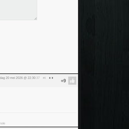
dag 20 mei 2026 @ 22:30
:37
#6
hole