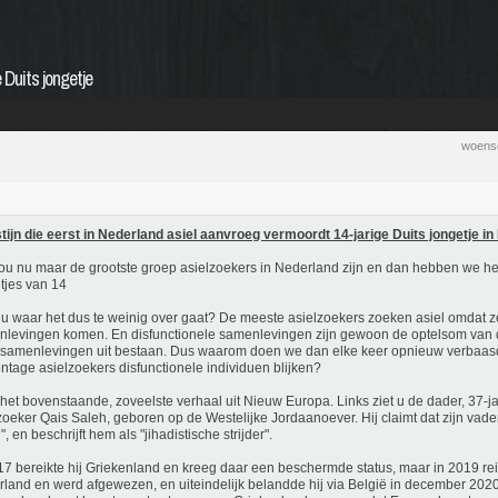
 Duits jongetje
woens
tijn die eerst in Nederland asiel aanvroeg vermoordt 14-jarige Duits jongetje in
ou nu maar de grootste groep asielzoekers in Nederland zijn en dan hebben we het
tjes van 14
u waar het dus te weinig over gaat? De meeste asielzoekers zoeken asiel omdat ze 
levingen komen. En disfunctionele samenlevingen zijn gewoon de optelsom van 
samenlevingen uit bestaan. Dus waarom doen we dan elke keer opnieuw verbaas
ntage asielzoekers disfunctionele individuen blijken?
, het bovenstaande, zoveelste verhaal uit Nieuw Europa. Links ziet u de dader, 37-ja
zoeker Qais Saleh, geboren op de Westelijke Jordaanoever. Hij claimt dat zijn vade
, en beschrijft hem als "jihadistische strijder".
17 bereikte hij Griekenland en kreeg daar een beschermde status, maar in 2019 rei
land en werd afgewezen, en uiteindelijk belandde hij via België in december 2020