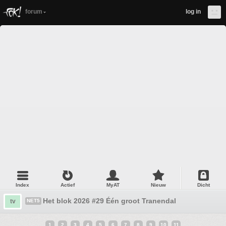
forum
log in
Index
Actief
MyAT
Nieuw
Dicht
Het blok 2026 #29 Één groot Tranendal
tv
NET5
1
2
3
4
5
6
7
8
9
10
11