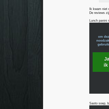
Ik kwam niet 
De reviews zij
Lunch panini 
om dez
noodzake
gebruik
J
ik
Saoto soep, b