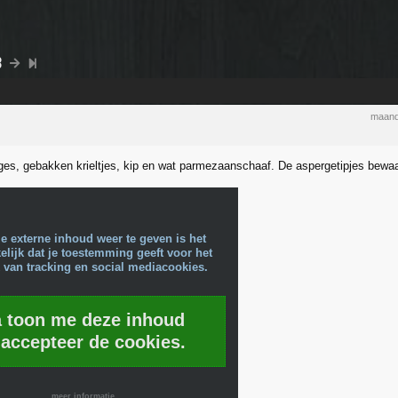
8
maand
es, gebakken krieltjes, kip en wat parmezaanschaaf. De aspergetipjes bewaa
e externe inhoud weer te geven is het
lijk dat je toestemming geeft voor het
 van tracking en social mediacookies.
a toon me deze inhoud
 accepteer de cookies.
meer informatie