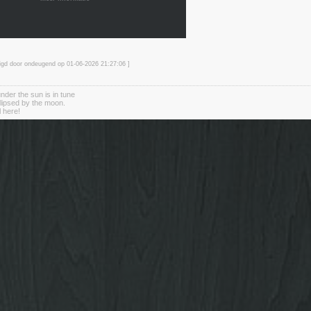
zigd door ondeugend op 01-06-2026 21:27
:06
]
nder the sun is in tune
clipsed by the moon.
l here!