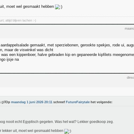
r uit, moet wel gesmaakt hebben
; altijd blijven lachen :-)
maand
 aardappelsalade gemaakt, met sperziebonen, gerookte spekjes, rode ui, augur
en, maar de viswinkel was dicht
 was een kippenboer, halve gebraden kip en gepaneerde kipfilets meegenom
go ijsje na
dins
Op
maandag 1 juni 2026 20:11
schreef
FutureFairytale
het volgende:
og nooit echt Egyptisch gegeten. Was het wat? Lekker goedkoop zeg.
er lekker uit, moet wel gesmaakt hebben