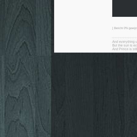
[ Bericht 0% gewij
And everything u
But the sun is e
And Prince is stil