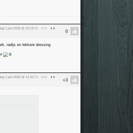
ag 1 juni 2026 @ 20:19
:05
#253
k, radijs en lekkere dressing
en
dag 2 juni 2026 @ 12:42
:59
#254