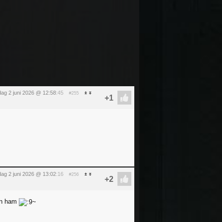
dag 2 juni 2026 @ 12:58
:45
#255
dag 2 juni 2026 @ 13:02
:16
#256
en ham