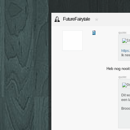
FutureFairytale
quote:
https
Ik ne
Heb nog nooit
quote:
Dit w
een l
Brood