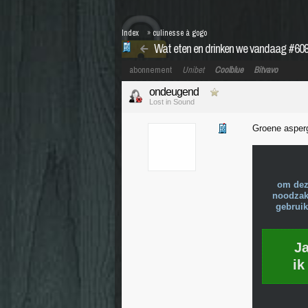
Index
»
culinesse à gogo
Wat eten en drinken we vandaag #60
abonnement
Unibet
Coolblue
Bitvavo
ondeugend
Lost in Sound
Groene asperg
om dez
noodzake
gebruik
J
ik