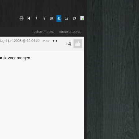
9
10
11
12
13
actieve topics
nieuwe topics
ag 1 juni 2026 @ 19:04
:20
#251
r ik voor morgen