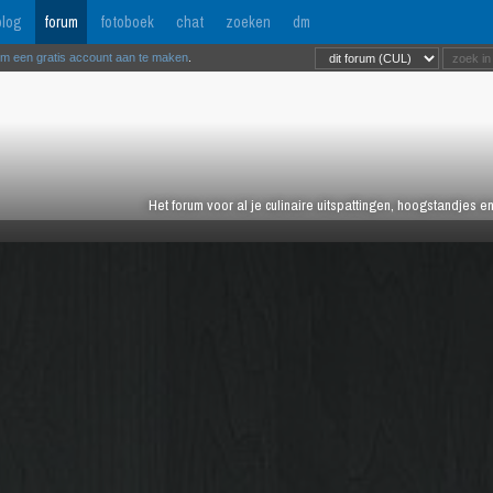
log
forum
fotoboek
chat
zoeken
dm
om een gratis account aan te maken
.
Het forum voor al je culinaire uitspattingen, hoogstandjes 