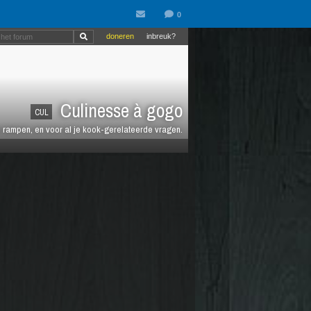
doneren
inbreuk?
Culinesse à gogo
CUL
en rampen, en voor al je kook-gerelateerde vragen.