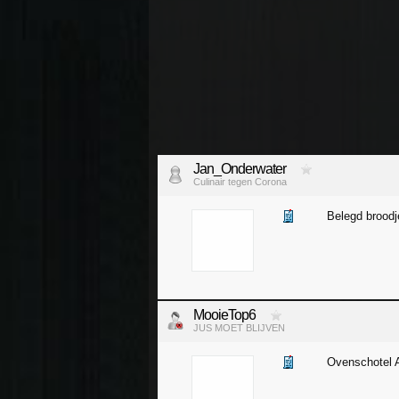
Jan_Onderwater
Culinair tegen Corona
Belegd broodj
MooieTop6
JUS MOET BLIJVEN
Ovenschotel 