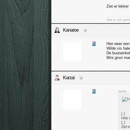
Ziet er lekke
Wat er ook gebeurt
Kanaroe
Hier weer een
Wilde vis hal
De buurwinkel
Mini gruvi man
Karzai
quote:
[..]
Heb n
[..]
Ziet 