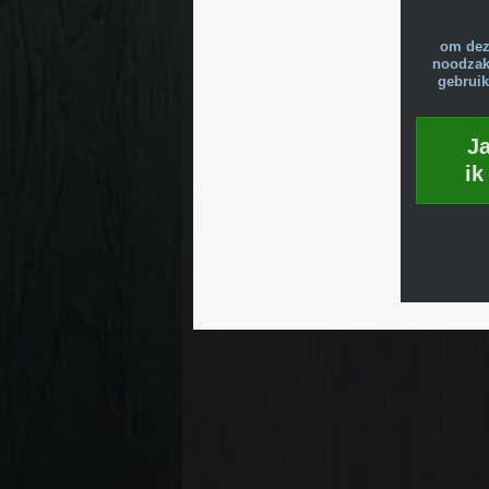
om dez
noodzake
gebruik
J
ik