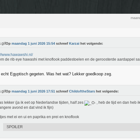
maand
Op
maandag 1 juni 2026 15:54
schreef
Karzai
het volgende:
://www.hawawshi.nl/
em de rib eye hawashi met knoflook paddestoelen en de geroosterde aardappel sa
 echt Egyptisch gegeten. Was het wat? Lekker goedkoop zeg.
Op
maandag 1 juni 2026 17:51
schreef
ChildoftheStars
het volgende:
as lekker (ja ik eet op Nederlandse tijden, half zes
, heb de tijd en dan heb i
angere avond en dat vind ik fijn)
jes met ei en ui en paprika en prei en knoflook
SPOILER