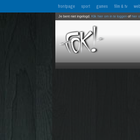
frontpage
sport
games
film & tv
web
Je bent niet ingelogd.
Klik hier om in te loggen
of
hier 