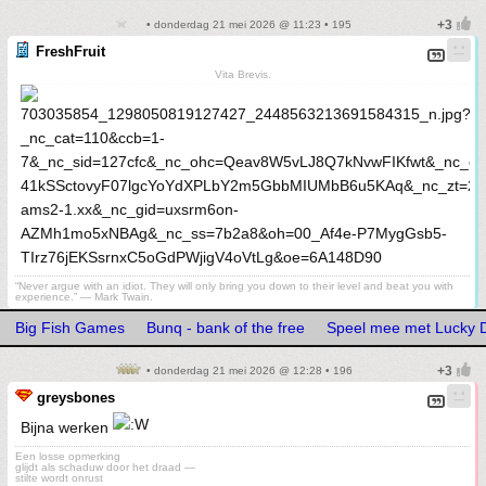
• donderdag 21 mei 2026 @ 11:23 • 195
FreshFruit
Vita Brevis.
“Never argue with an idiot. They will only bring you down to their level and beat you with
experience.” ― Mark Twain.
Big Fish Games
Bunq - bank of the free
Speel mee met Lucky D
• donderdag 21 mei 2026 @ 12:28 • 196
greysbones
Bijna werken
Een losse opmerking
glijdt als schaduw door het draad —
stilte wordt onrust