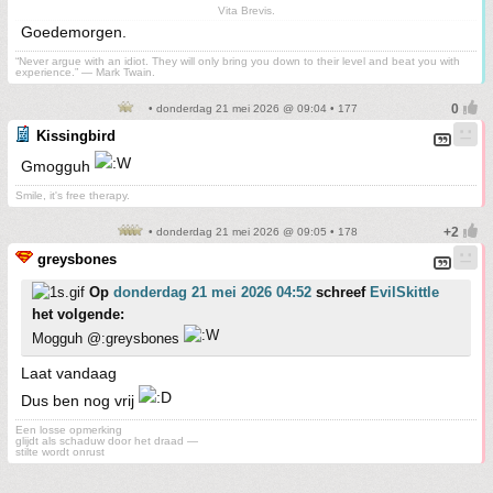
Vita Brevis.
Goedemorgen.
“Never argue with an idiot. They will only bring you down to their level and beat you with
experience.” ― Mark Twain.
• donderdag 21 mei 2026 @ 09:04 • 177
Kissingbird
Gmogguh
Smile, it's free therapy.
• donderdag 21 mei 2026 @ 09:05 • 178
greysbones
Op
donderdag 21 mei 2026 04:52
schreef
EvilSkittle
het volgende:
Mogguh @:greysbones
Laat vandaag
Dus ben nog vrij
Een losse opmerking
glijdt als schaduw door het draad —
stilte wordt onrust