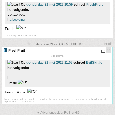
Op
donderdag 21 mei 2026 10:59
schreef
FreshFruit
het volgende:
Belazerbed.
[
afbeelding
]
Fresh!
...hier om je mars te breken.
• donderdag 21 mei 2026 @ 11:10 • 192
FreshFruit
Vita Brevis.
Op
donderdag 21 mei 2026 11:08
schreef
EvilSkittle
het volgende:
[..]
Fresh!
Freon Skittle.
“Never argue with an idiot. They will only bring you down to their level and beat you with
experience.” ― Mark Twain.
▼ Advertentie door Refinery89