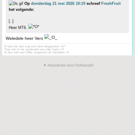
Op
donderdag 21 mei 2026 10:19
schreef
FreshFruit
het volgende:
[..]
Heer MT6.
Weledele heer Vers
Ik laat me niet nog een keer wegpesten ^p^
Trap niet in de verzinsels van mijn hater <3
Ik doe niet aan DMs, ongeacht de fabeltjes <3
▼ Advertentie door Refinery89