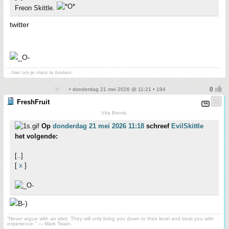
Freon Skittle.
twitter
...hier om je mars te breken.
• donderdag 21 mei 2026 @ 11:21 • 194
FreshFruit
Vita Brevis.
Op
donderdag 21 mei 2026 11:18
schreef
EvilSkittle
het volgende:
[..]
[
x
]
“Never argue with an idiot. They will only bring you down to their level and beat you with
experience.” ― Mark Twain.