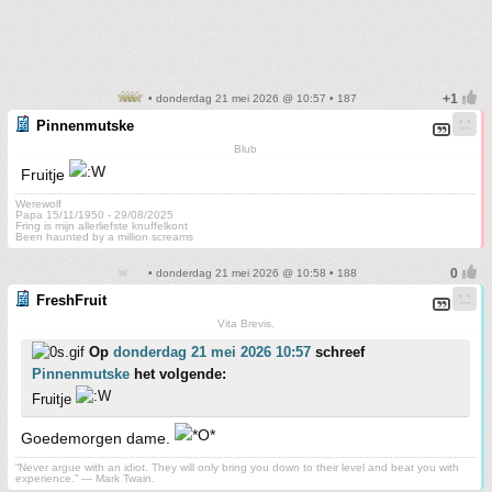
• donderdag 21 mei 2026 @ 10:57 • 187
Pinnenmutske
Blub
Fruitje
Werewolf
Papa 15/11/1950 - 29/08/2025
Fring is mijn allerliefste knuffelkont
Been haunted by a million screams
• donderdag 21 mei 2026 @ 10:58 • 188
FreshFruit
Vita Brevis.
Op
donderdag 21 mei 2026 10:57
schreef
Pinnenmutske
het volgende:
Fruitje
Goedemorgen dame.
“Never argue with an idiot. They will only bring you down to their level and beat you with
experience.” ― Mark Twain.