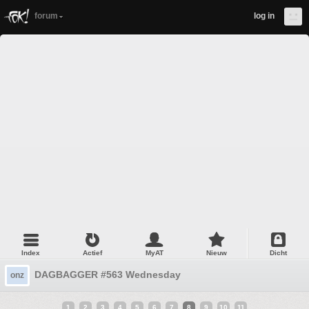
forum
log in
Index
Actief
MyAT
Nieuw
Dicht
DAGBAGGER #563 Wednesday
onz
1
2
3
4
5
6
7
8
9
10
11