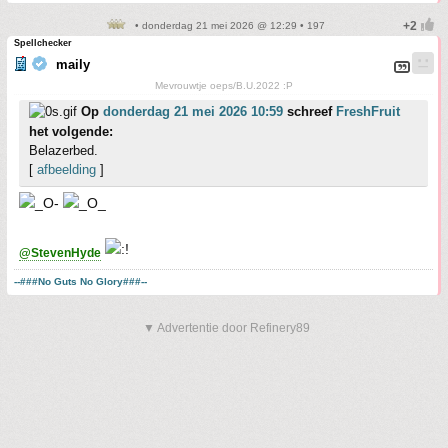
• donderdag 21 mei 2026 @ 12:29 • 197
Spellchecker
maily
Mevrouwtje oeps/B.U.2022 :P
Op
donderdag 21 mei 2026 10:59
schreef
FreshFruit
het volgende:
Belazerbed.
[
afbeelding
]
@StevenHyde
--###No Guts No Glory###--
▼ Advertentie door Refinery89