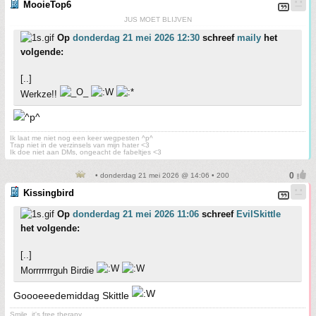
MooieTop6
JUS MOET BLIJVEN
Op
donderdag 21 mei 2026 12:30
schreef
maily
het
volgende:
[..]
Werkze!!
Ik laat me niet nog een keer wegpesten ^p^
Trap niet in de verzinsels van mijn hater <3
Ik doe niet aan DMs, ongeacht de fabeltjes <3
• donderdag 21 mei 2026 @ 14:06 • 200
Kissingbird
Op
donderdag 21 mei 2026 11:06
schreef
EvilSkittle
het volgende:
[..]
Morrrrrrrguh Birdie
Goooeeedemiddag Skittle
Smile, it's free therapy.