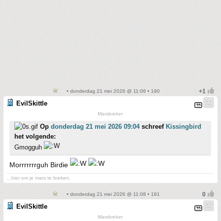
• donderdag 21 mei 2026 @ 11:06 • 190
EvilSkittle
Marsbreker
Op
donderdag 21 mei 2026 09:04
schreef
Kissingbird
het volgende:
Gmogguh
Morrrrrrrguh Birdie
...hier om je mars te breken.
• donderdag 21 mei 2026 @ 11:08 • 191
EvilSkittle
Marsbreker