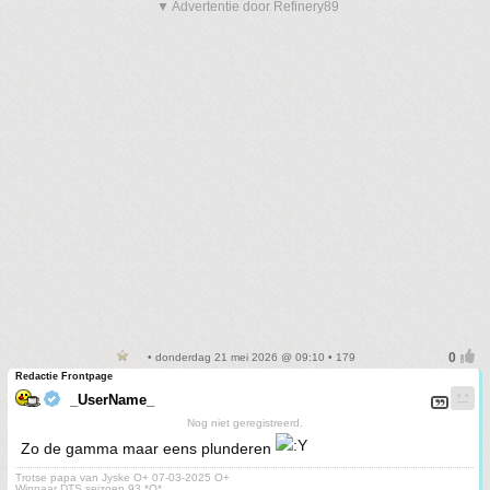
▼ Advertentie door Refinery89
• donderdag 21 mei 2026 @ 09:10 • 179
Redactie Frontpage
_UserName_
Nog niet geregistreerd.
Zo de gamma maar eens plunderen
Trotse papa van Jyske O+ 07-03-2025 O+
Winnaar DTS seizoen 93 *O*