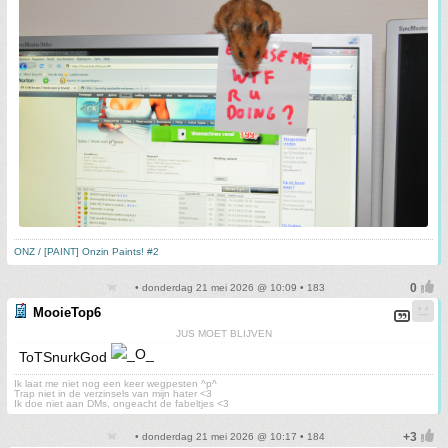
ONZ / [PAINT] Onzin Paints! #2
• donderdag 21 mei 2026 @ 10:09 • 183
MooieTop6
JUS MOET BLIJVEN
ToTSnurkGod
Ik laat me niet nog een keer wegpesten ^p^
Trap niet in de verzinsels van mijn hater <3
Ik doe niet aan DMs, ongeacht de fabeltjes <3
• donderdag 21 mei 2026 @ 10:17 • 184