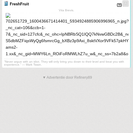
FreshFruit
Vita Brevis.
“Never argue with an idiot. They will only bring you down to their level and beat you with
experience.” ― Mark Twain.
▼ Advertentie door Refinery89