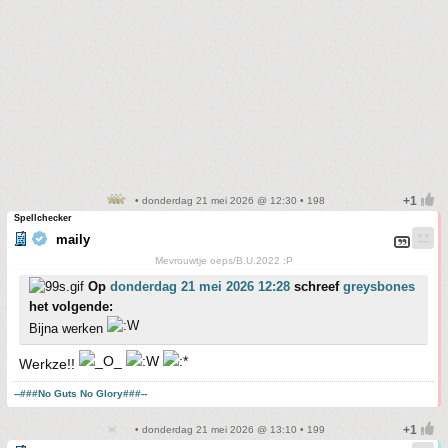
• donderdag 21 mei 2026 @ 12:30 • 198
Spellchecker
maily
Mevrouwtje oeps/B.U.2022 :P
Op
donderdag 21 mei 2026 12:28
schreef
greysbones
het volgende:
Bijna werken
Werkze!!
--###No Guts No Glory###--
• donderdag 21 mei 2026 @ 13:10 • 199