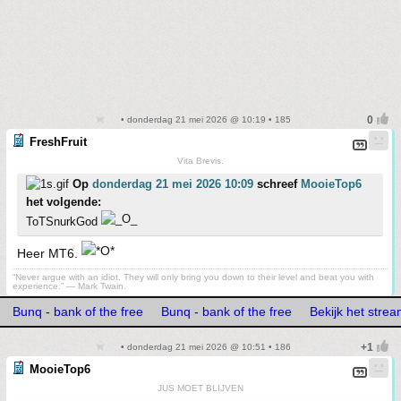
• donderdag 21 mei 2026 @ 10:19 • 185
FreshFruit
Vita Brevis.
Op
donderdag 21 mei 2026 10:09
schreef
MooieTop6
het volgende:
ToTSnurkGod
Heer MT6.
“Never argue with an idiot. They will only bring you down to their level and beat you with
experience.” ― Mark Twain.
Bunq - bank of the free
Bunq - bank of the free
Bekijk het stre
• donderdag 21 mei 2026 @ 10:51 • 186
MooieTop6
JUS MOET BLIJVEN