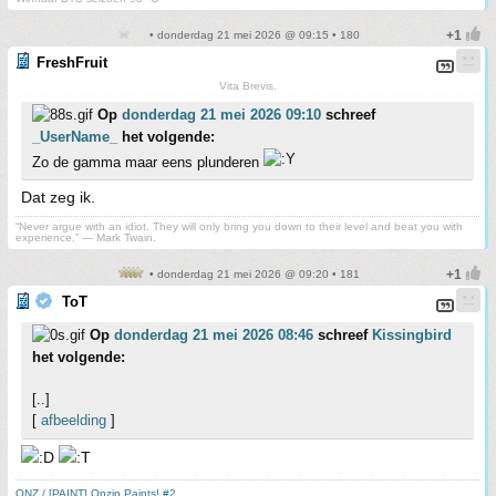
• donderdag 21 mei 2026 @ 09:15 • 180
FreshFruit
Vita Brevis.
Op
donderdag 21 mei 2026 09:10
schreef
_UserName_
het volgende:
Zo de gamma maar eens plunderen
Dat zeg ik.
“Never argue with an idiot. They will only bring you down to their level and beat you with
experience.” ― Mark Twain.
• donderdag 21 mei 2026 @ 09:20 • 181
ToT
Op
donderdag 21 mei 2026 08:46
schreef
Kissingbird
het volgende:
[..]
[
afbeelding
]
ONZ / [PAINT] Onzin Paints! #2