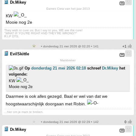
Dr.Mikey
Games Crew van het jaar 2013
KW
Mooie nog 2e
They wish to cure us. But I say to you, WE are the cure!
"WHAT IF YOU'RE RIGHT AND THEY'RE WRONG?"
R.I.P DTS.
• donderdag 21 mei 2026 @ 02:20 • 141
EvilSkittle
Marsbreker
Op
donderdag 21 mei 2026 02:18
schreef
Dr.Mikey
het
volgende:
KW
Mooie nog 2e
Daarmee is ook alles gezegd. Baal er wel van dat we
hoogstwaarschijnlijk doorgaan met Robin.
...hier om je mars te breken.
• donderdag 21 mei 2026 @ 02:29 • 142
Dr.Mikey
Games Crew van het jaar 2013