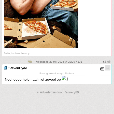
Smile, it's free therapy.
• woensdag 20 mei 2026 @ 22:29 • 131
StevenHyde
Bastognekoekadept, Flatbeat
Neeheeee helemaal niet zoveel op
▼ Advertentie door Refinery89