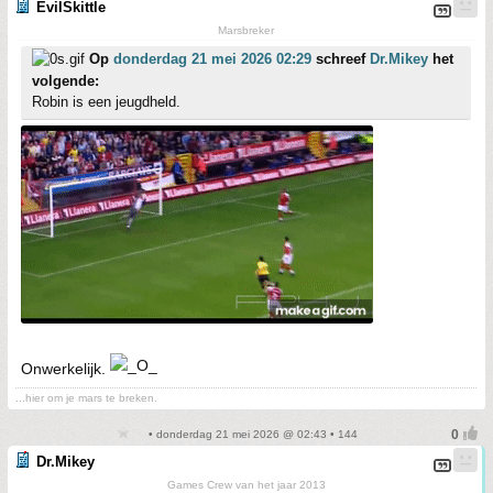
EvilSkittle
Marsbreker
Op
donderdag 21 mei 2026 02:29
schreef
Dr.Mikey
het
volgende:
Robin is een jeugdheld.
Onwerkelijk.
...hier om je mars te breken.
• donderdag 21 mei 2026 @ 02:43 • 144
Dr.Mikey
Games Crew van het jaar 2013