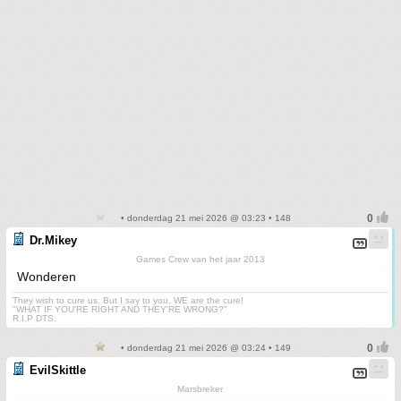
• donderdag 21 mei 2026 @ 03:23 • 148
Dr.Mikey
Games Crew van het jaar 2013
Wonderen
They wish to cure us. But I say to you, WE are the cure!
"WHAT IF YOU'RE RIGHT AND THEY'RE WRONG?"
R.I.P DTS.
• donderdag 21 mei 2026 @ 03:24 • 149
EvilSkittle
Marsbreker