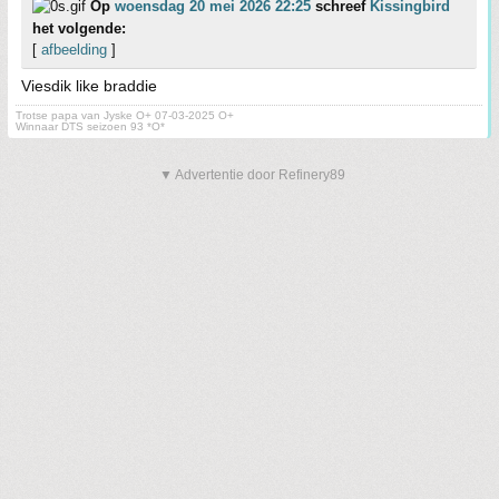
Op
woensdag 20 mei 2026 22:25
schreef
Kissingbird
het volgende:
[
afbeelding
]
Viesdik like braddie
Trotse papa van Jyske O+ 07-03-2025 O+
Winnaar DTS seizoen 93 *O*
▼ Advertentie door Refinery89