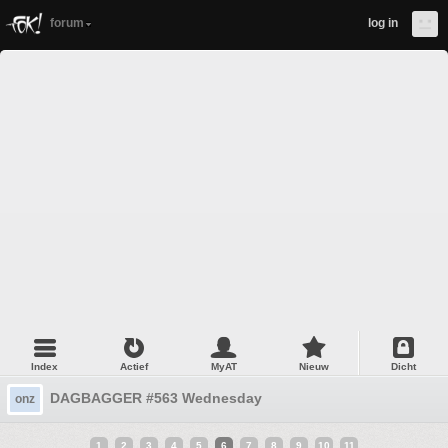
forum
log in
Index
Actief
MyAT
Nieuw
Dicht
DAGBAGGER #563 Wednesday
onz
1
2
3
4
5
6
7
8
9
10
11