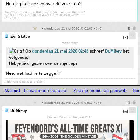
Heb je pi-air gezien over de vrije trap?
They wish to cure us. But I say to you, WE are the cure!
"WHAT IF YOU'RE RIGHT AND THEY'RE WRONG?"
R.I.P DTS.
• donderdag 21 mei 2026 @ 02:45 • 145
EvilSkittle
Marsbreker
Op
donderdag 21 mei 2026 02:43
schreef
Dr.Mikey
het
volgende:
Heb je pi-air gezien over de vrije trap?
Nee, wat had ‘ie te zeggen?
...hier om je mars te breken.
Mailbird - E-mail made beautiful
Zoek je mobiel op gsmweb
Boe
• donderdag 21 mei 2026 @ 03:13 • 146
Dr.Mikey
Games Crew van het jaar 2013