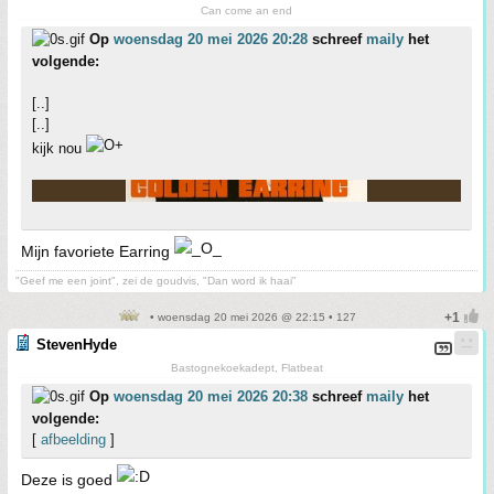
Can come an end
Op
woensdag 20 mei 2026 20:28
schreef
maily
het
volgende:
[..]
[..]
kijk nou
Mijn favoriete Earring
"Geef me een joint", zei de goudvis, "Dan word ik haai"
• woensdag 20 mei 2026 @ 22:15 • 127
StevenHyde
Bastognekoekadept, Flatbeat
Op
woensdag 20 mei 2026 20:38
schreef
maily
het
volgende:
[
afbeelding
]
Deze is goed