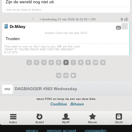
Zijn de wereld nog niet uit.
...hier om je mars te breken.
• donderdag 21 mei 2026 @ 03:33 • 150
Dr.Mikey
Games Crew van het jaar 2013
Trusten
They wish to cure us. But I say to you, WE are the cure!
"WHAT IF YOU'RE RIGHT AND THEY'RE WRONG?"
R.I.P DTS.
1
2
3
4
5
6
7
8
9
10
11
12
13
DAGBAGGER #563 Wednesday
onz
steun FOK! en koop via een van deze links
Coolblue
Bitvavo
Index
Actief
MyAT
Nieuw
Dicht
privacy
•
premium account
•
voorwaarden