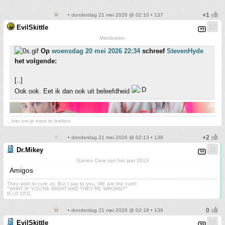
• donderdag 21 mei 2026 @ 02:10 • 137
EvilSkittle
Marsbreker
Op
woensdag 20 mei 2026 22:34
schreef
StevenHyde
het volgende:
[..]
Ook ook. Eet ik dan ook uit beleefdheid
...hier om je mars te breken.
• donderdag 21 mei 2026 @ 02:13 • 138
Dr.Mikey
Games Crew van het jaar 2013
Amigos
They wish to cure us. But I say to you, WE are the cure!
"WHAT IF YOU'RE RIGHT AND THEY'RE WRONG?"
R.I.P DTS.
• donderdag 21 mei 2026 @ 02:18 • 139
EvilSkittle