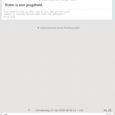
Robin is een jeugdheld.
They wish to cure us. But I say to you, WE are the cure!
"WHAT IF YOU'RE RIGHT AND THEY'RE WRONG?"
R.I.P DTS.
▼ Advertentie door Refinery89
• donderdag 21 mei 2026 @ 02:41 • 143