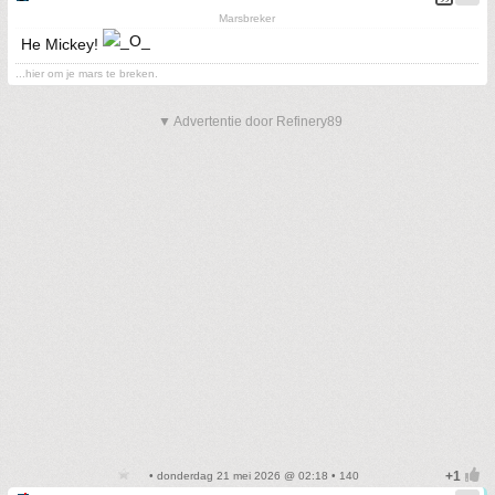
Marsbreker
He Mickey!
...hier om je mars te breken.
▼ Advertentie door Refinery89
• donderdag 21 mei 2026 @ 02:18 • 140