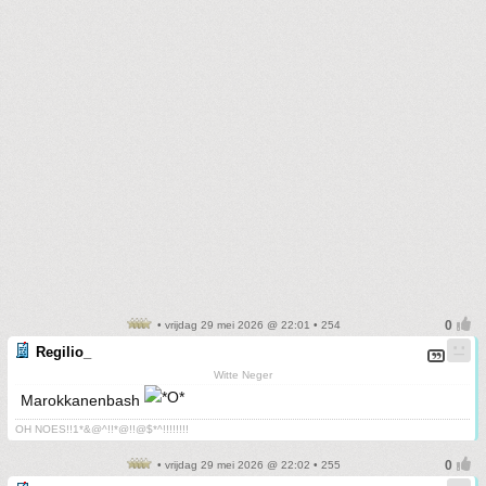
• vrijdag 29 mei 2026 @ 22:01 • 254
Regilio_
Witte Neger
Marokkanenbash
OH NOES!!1*&@^!!*@!!@$*^!!!!!!!!
• vrijdag 29 mei 2026 @ 22:02 • 255