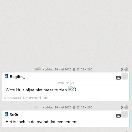
• vrijdag 29 mei 2026 @ 22:08 • 265
Regilio_
Witte Neger
Witte Huis bijna niet meer te zien
OH NOES!!1*&@^!!*@!!@$*^!!!!!!!!
• vrijdag 29 mei 2026 @ 22:09 • 266
3rr0r
Het is toch in de avond dat evenement