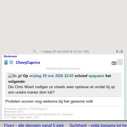
• vrijdag 29 mei 2026 @ 22:04 • 260
Moderator
ChevyCaprice
Multidisciplinair simcoureur
Op
vrijdag 29 mei 2026 22:03
schreef
spapaars
het
volgende:
Die Chris Woert nodigen ze steeds weer opnieuw uit omdat hij op
een unieke manier dom lult?
Proleten scoren nog weleens bij het gewone volk
Gerieflijke groeten, ChevyCaprice
Moderator DIG
Russell-supporter (LET'S GO GEORGE!) F1 Watcher
🇺🇦 Fight Fight Fight! 🇺🇦
Fiverr - alle diensten vanaf 5 piek
Surfshark - veilig toegang tot he