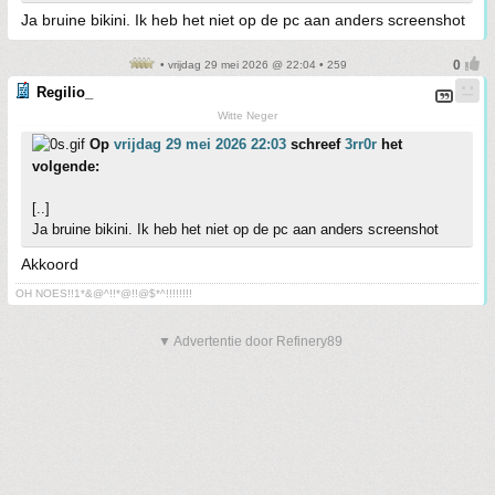
Ja bruine bikini. Ik heb het niet op de pc aan anders screenshot
• vrijdag 29 mei 2026 @ 22:04 • 259
Regilio_
Witte Neger
Op
vrijdag 29 mei 2026 22:03
schreef
3rr0r
het
volgende:
[..]
Ja bruine bikini. Ik heb het niet op de pc aan anders screenshot
Akkoord
OH NOES!!1*&@^!!*@!!@$*^!!!!!!!!
▼ Advertentie door Refinery89