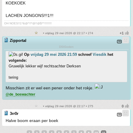
KOEKOEK
LACHEN JONGONS!!!1!!!
OH NOES!!1*&@^!!*@!!@$*^!!!!!!!!
• vrijdag 29 mei 2026 @ 22:17 • 274
Zipportal
DSIGoden
Op
vrijdag 29 mei 2026 21:59
schreef
Viesdik
het
volgende:
Gruwelijk lekker wijf rechtsachter Derksen
tering
Misschien zit er wel een pener onder het rokje.
@de_boswachter
• vrijdag 29 mei 2026 @ 22:17 • 275
3rr0r
Halve boom eraan per boek
1
2
3
4
5
6
7
8
9
10
11