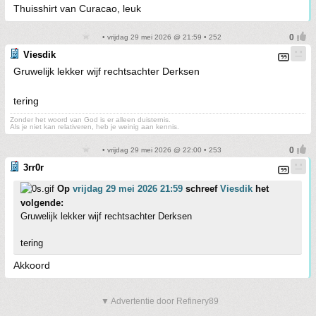
Thuisshirt van Curacao, leuk
• vrijdag 29 mei 2026 @ 21:59 • 252
Viesdik
Gruwelijk lekker wijf rechtsachter Derksen
tering
Zonder het woord van God is er alleen duisternis.
Als je niet kan relativeren, heb je weinig aan kennis.
• vrijdag 29 mei 2026 @ 22:00 • 253
3rr0r
Op
vrijdag 29 mei 2026 21:59
schreef
Viesdik
het
volgende:
Gruwelijk lekker wijf rechtsachter Derksen
tering
Akkoord
▼ Advertentie door Refinery89