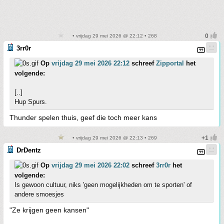
• vrijdag 29 mei 2026 @ 22:12 • 268
3rr0r
Op
vrijdag 29 mei 2026 22:12
schreef
Zipportal
het
volgende:
[..]
Hup Spurs.
Thunder spelen thuis, geef die toch meer kans
• vrijdag 29 mei 2026 @ 22:13 • 269
DrDentz
Op
vrijdag 29 mei 2026 22:02
schreef
3rr0r
het
volgende:
Is gewoon cultuur, niks 'geen mogelijkheden om te sporten' of
andere smoesjes
"Ze krijgen geen kansen"