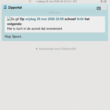
• vrijdag 29 mei 2026 @ 22:12 • 267
Zipportal
DSIGoden
Op
vrijdag 29 mei 2026 22:09
schreef
3rr0r
het
volgende:
Het is toch in de avond dat evenement
Hup Spurs.
▼ Advertentie door Refinery89