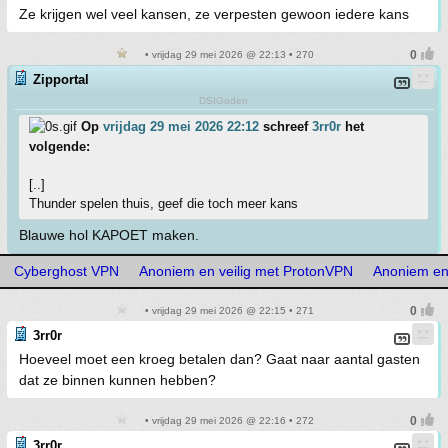
Ze krijgen wel veel kansen, ze verpesten gewoon iedere kans
• vrijdag 29 mei 2026 @ 22:13 • 270
Zipportal
DSIGoden
Op
vrijdag 29 mei 2026 22:12
schreef
3rr0r
het
volgende:
[..]
Thunder spelen thuis, geef die toch meer kans
Blauwe hol KAPOET maken.
Cyberghost VPN
Anoniem en veilig met ProtonVPN
Anoniem en
• vrijdag 29 mei 2026 @ 22:15 • 271
3rr0r
Hoeveel moet een kroeg betalen dan? Gaat naar aantal gasten
dat ze binnen kunnen hebben?
• vrijdag 29 mei 2026 @ 22:16 • 272
3rr0r