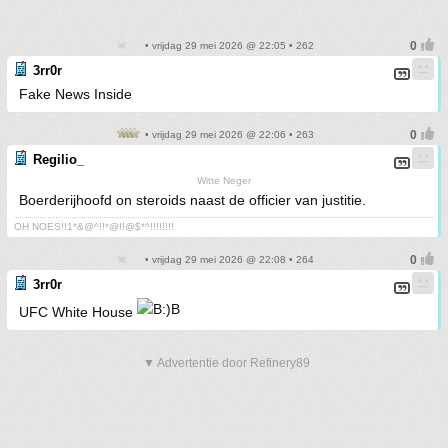
• vrijdag 29 mei 2026 @ 22:05 • 262
3rr0r
Fake News Inside
• vrijdag 29 mei 2026 @ 22:06 • 263
Regilio_
Witte Neger
Boerderijhoofd on steroids naast de officier van justitie.
OH NOES!!1*&@^!!*@!!@$*^!!!!!!!!
• vrijdag 29 mei 2026 @ 22:08 • 264
3rr0r
UFC White House
▼ Advertentie door Refinery89