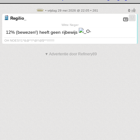
• vrijdag 29 mei 2026 @ 22:05 • 261
Regilio_
Witte Neger
12% (bewezen!) heeft geen rijbewijs
OH NOES!!1*&@^!!*@!!@$*^!!!!!!!!
▼ Advertentie door Refinery89