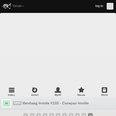
forum
log in
Index
Actief
MyAT
Nieuw
Dicht
Vandaag Inside #133 - Curaçao Inside
tv
SBS6
1
2
3
4
5
6
7
8
9
10
11