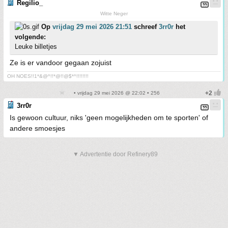
Regilio_
Witte Neger
Op
vrijdag 29 mei 2026 21:51
schreef
3rr0r
het
volgende:
Leuke billetjes
Ze is er vandoor gegaan zojuist
OH NOES!!1*&@^!!*@!!@$*^!!!!!!!!
• vrijdag 29 mei 2026 @ 22:02 • 256
3rr0r
Is gewoon cultuur, niks 'geen mogelijkheden om te sporten' of
andere smoesjes
▼ Advertentie door Refinery89