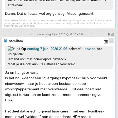
wél af van de rente die u betaalt. Het bedrag dat dan overblijft, is
aftrekbaar.
Damn. Dat is fiscaal wel erg gunstig. Misser gemaakt.
"Het enkele feit dat de gewasbeschermingsmiddelen zijn toegelaten, geeft in ieder geval
geen garantie op het ontbreken van met name een uitgesteld schadelijk effect op de
gezondheid van mensen."
• maandag 8 juni 2026 @ 11:25 • 284
namliam
Op
zondag 7 juni 2026 21:06
schreef
ludovico
het
volgende:
Iemand ooit met bouwdepots gewerkt?
Moet je die ook annuïtair aflossen voor hra?
Ja en hangt er vanaf....
Is het bouwdepot een "overgangs hypotheek" bij bijvoorbeeld
nieuwbouw, maar je hebt al een bestaande koop
woning/appartement met overwaarde... Dit deel hoeft niet
afgelost te worden en komt zondermeer in aanmerking voor
HRA.
Het deel dat je echt blijvend financieren met een Hypotheek
moet je wel "voldoen" aan de standaard HRA regels.