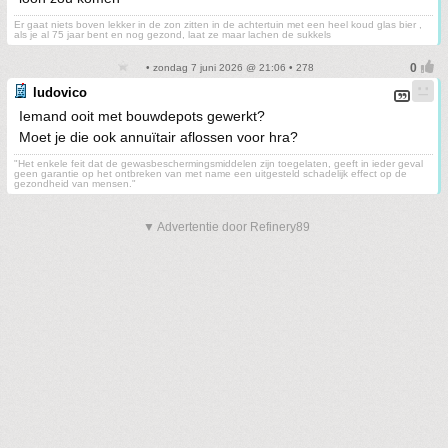
Er gaat niets boven lekker in de zon zitten in de achtertuin met een heel koud glas bier ,
als je al 75 jaar bent en nog gezond, laat ze maar lachen de sukkels
• zondag 7 juni 2026 @ 21:06 • 278
ludovico
Iemand ooit met bouwdepots gewerkt?
Moet je die ook annuïtair aflossen voor hra?
"Het enkele feit dat de gewasbeschermingsmiddelen zijn toegelaten, geeft in ieder geval
geen garantie op het ontbreken van met name een uitgesteld schadelijk effect op de
gezondheid van mensen."
▼ Advertentie door Refinery89