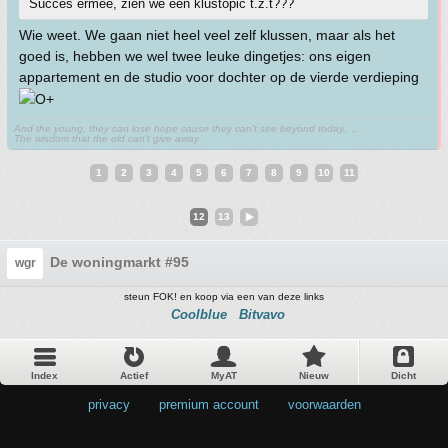
Succes ermee, zien we een klustopic t.z.t???
Wie weet. We gaan niet heel veel zelf klussen, maar als het
goed is, hebben we wel twee leuke dingetjes: ons eigen
appartement en de studio voor dochter op de vierde verdieping
And the young, they can lose hope cause they can't see beyond today,. ..
The wisdom that the old can't give away
1
2
3
4
5
6
7
8
9
10
11
12
13
De woningmarkt #95
wgr
steun FOK! en koop via een van deze links
Coolblue
Bitvavo
Index
Actief
MyAT
Nieuw
Dicht
privacy
•
premium account
•
voorwaarden