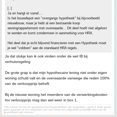
[..]
Ja en hangt er vanaf....
Is het bouwdepot een "overgangs hypotheek" bij bijvoorbeeld
nieuwbouw, maar je hebt al een bestaande koop
woning/appartement met overwaarde... Dit deel hoeft niet afgelost
te worden en komt zondermeer in aanmerking voor HRA.
Het deel dat je echt blijvend financieren met een Hypotheek moet
je wel "voldoen" aan de standaard HRA regels.
Ja dat stukje kan ik ook vinden onder de wet IB bij
verhuisregeling.
De grote grap is dat mijn hypothecaire lening niet onder eigen
woning schuld valt en de overwaarde vanwege die reden 100%
van de verkoopprijs betreft.
Bij de nieuwe woning het meerdere van de verwerkingskosten
tov verkoopprijs mag dan wel weer in box 1.
"Het enkele feit dat de gewasbeschermingsmiddelen zijn toegelaten, geeft in ieder geval
geen garantie op het ontbreken van met name een uitgesteld schadelijk effect op de
gezondheid van mensen."