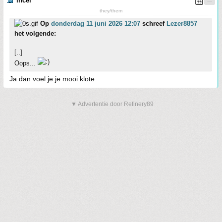
incel
they/them
Op
donderdag 11 juni 2026 12:07
schreef
Lezer8857
het volgende:
[..]
Oops...
Ja dan voel je je mooi klote
▼ Advertentie door Refinery89