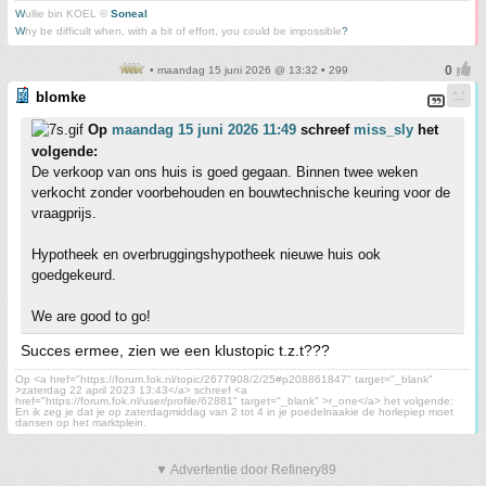
W
ullie bin KOEL ©
Soneal
W
hy be difficult when, with a bit of effort, you could be impossible
?
• maandag 15 juni 2026 @ 13:32 • 299
blomke
Op
maandag 15 juni 2026 11:49
schreef
miss_sly
het
volgende:
De verkoop van ons huis is goed gegaan. Binnen twee weken
verkocht zonder voorbehouden en bouwtechnische keuring voor de
vraagprijs.
Hypotheek en overbruggingshypotheek nieuwe huis ook
goedgekeurd.
We are good to go!
Succes ermee, zien we een klustopic t.z.t???
Op <a href="https://forum.fok.nl/topic/2677908/2/25#p208861847" target="_blank"
>zaterdag 22 april 2023 13:43</a> schreef <a
href="https://forum.fok.nl/user/profile/62881" target="_blank" >r_one</a> het volgende:
En ik zeg je dat je op zaterdagmiddag van 2 tot 4 in je poedelnaakie de horlepiep moet
dansen op het marktplein.
▼ Advertentie door Refinery89