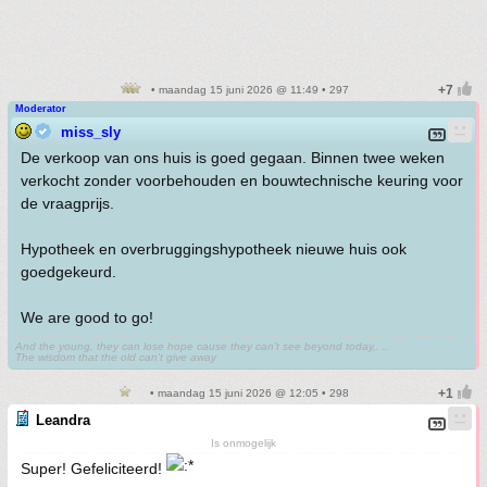
• maandag 15 juni 2026 @ 11:49 • 297
Moderator
miss_sly
De verkoop van ons huis is goed gegaan. Binnen twee weken
verkocht zonder voorbehouden en bouwtechnische keuring voor
de vraagprijs.
Hypotheek en overbruggingshypotheek nieuwe huis ook
goedgekeurd.
We are good to go!
And the young, they can lose hope cause they can't see beyond today,. ..
The wisdom that the old can't give away
• maandag 15 juni 2026 @ 12:05 • 298
Leandra
Is onmogelijk
Super! Gefeliciteerd!