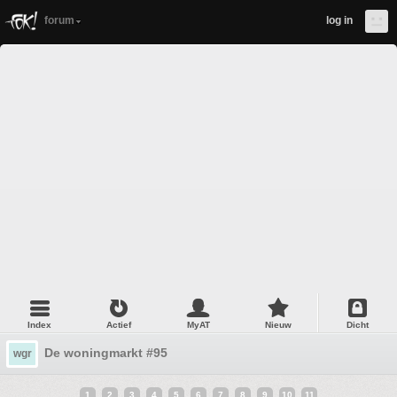
forum
log in
Index
Actief
MyAT
Nieuw
Dicht
De woningmarkt #95
wgr
1
2
3
4
5
6
7
8
9
10
11