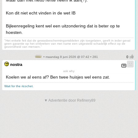
Maar dan met netto rente neem ik aan(?).
Kon dit niet echt vinden in de wet IB
Bijleenregeling kent wel een uitzondering dat is beter op te
hoesten.
"Het enkele feit dat de gewasbeschermingsmiddelen zijn toegelaten, geeft in ieder geval
geen garantie op het ontbreken van met name een uitgesteld schadelijk effect op de
gezondheid van mensen."
• maandag 8 juni 2026 @ 07:42 • 281
nostra
ask why
Koelen we al eens af? Ben twee huisjes wel eens zat.
Wait for the ricochet.
▼ Advertentie door Refinery89