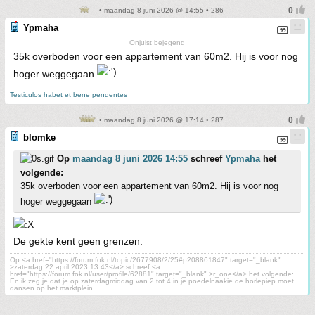
• maandag 8 juni 2026 @ 14:55 • 286
Ypmaha
Onjuist bejegend
35k overboden voor een appartement van 60m2. Hij is voor nog
hoger weggegaan
Testiculos habet et bene pendentes
• maandag 8 juni 2026 @ 17:14 • 287
blomke
Op
maandag 8 juni 2026 14:55
schreef
Ypmaha
het
volgende:
35k overboden voor een appartement van 60m2. Hij is voor nog
hoger weggegaan
De gekte kent geen grenzen.
Op <a href="https://forum.fok.nl/topic/2677908/2/25#p208861847" target="_blank"
>zaterdag 22 april 2023 13:43</a> schreef <a
href="https://forum.fok.nl/user/profile/62881" target="_blank" >r_one</a> het volgende:
En ik zeg je dat je op zaterdagmiddag van 2 tot 4 in je poedelnaakie de horlepiep moet
dansen op het marktplein.