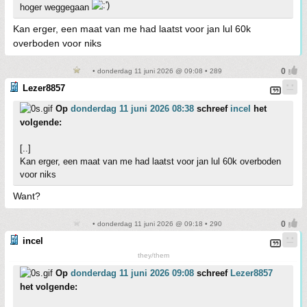
hoger weggegaan
Kan erger, een maat van me had laatst voor jan lul 60k
overboden voor niks
• donderdag 11 juni 2026 @ 09:08 • 289
Lezer8857
Op
donderdag 11 juni 2026 08:38
schreef
incel
het
volgende:
[..]
Kan erger, een maat van me had laatst voor jan lul 60k overboden
voor niks
Want?
• donderdag 11 juni 2026 @ 09:18 • 290
incel
they/them
Op
donderdag 11 juni 2026 09:08
schreef
Lezer8857
het volgende: