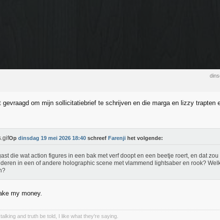
din
 gevraagd om mijn sollicitatiebrief te schrijven en die marga en lizzy trapten
Op
dinsdag 19 mei 2026 18:40
schreef
Farenji
het volgende:
ast die wat action figures in een bak met verf doopt en een beetje roert, en dat z
deren in een of andere holographic scene met vlammend lightsaber en rook? Welk
n?
take my money.
talking and truth be told, I like what they're saying.