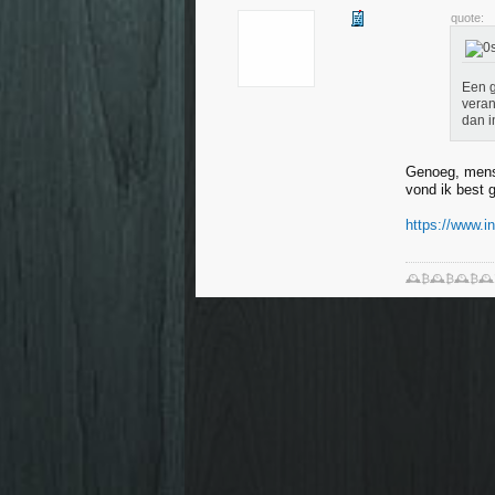
quote:
Een g
veran
dan i
Genoeg, mense
vond ik best 
https://www.
🕰️₿🕰️₿🕰️₿🕰