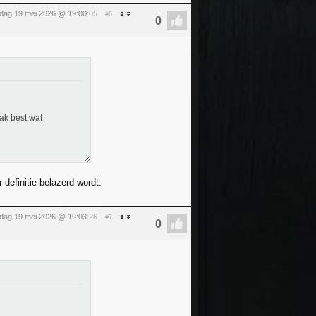
sdag 19 mei 2026 @ 19:00
:05
#6
aak best wat
 definitie belazerd wordt.
sdag 19 mei 2026 @ 19:03
:26
#7