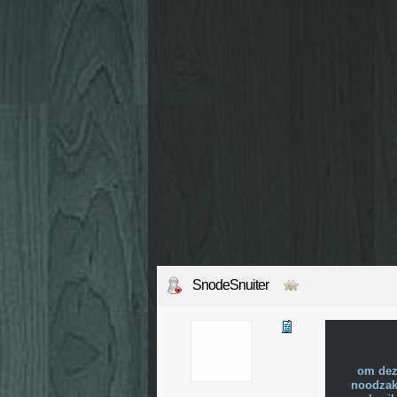
SnodeSnuiter
om dez
noodzake