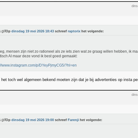
din
Op
dinsdag 19 mei 2026 18:43
schreef
raptorix
het volgende:
g, mensen zijn niet zo rationeel als ze iets zien wat ze graag willen hebben, ik m
stisch AI maar deze vond ik best goed gemaakt:
s://www.instagram.com/p/DYeyPjmyCG5/?hl=en
het toch wel algemeen bekend moeten zijn dat je bij advertenties op insta per
din
Op
dinsdag 19 mei 2026 19:00
schreef
Farenji
het volgende: