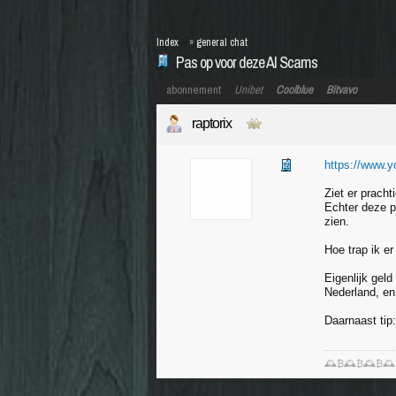
Index
»
general chat
Pas op voor deze AI Scams
abonnement
Unibet
Coolblue
Bitvavo
raptorix
https://www
Ziet er pracht
Echter deze p
zien.
Hoe trap ik er 
Eigenlijk geld
Nederland, en
Daarnaast tip
🕰️₿🕰️₿🕰️₿🕰