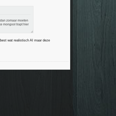
ou dan zomaar moeten
e mongool trapt hier
 best wat realistisch AI maar deze