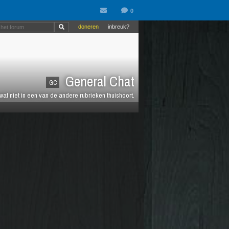
doneren
inbreuk?
General Chat
GC
 wat niet in een van de andere rubrieken thuishoort.