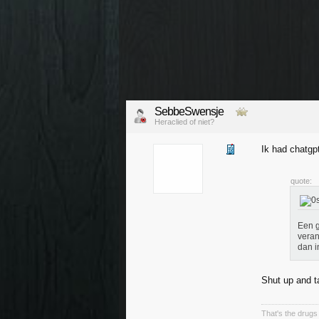
SebbeSwensje
Heraclied of niet?
Ik had chatgpt
quote:
Een g
veran
dan i
Shut up and 
That's the drugs 