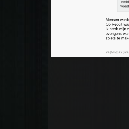
Inmid
wordt
Mensen worde
Op Reddit waa
ik sterk mijn 
overigens war
zoiets te mak
🕰️₿🕰️₿🕰️₿🕰