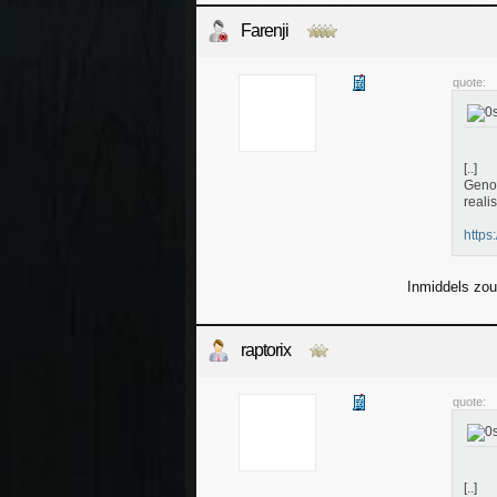
Farenji
quote:
[..]
Genoe
reali
http
Inmiddels zou 
raptorix
quote:
[..]