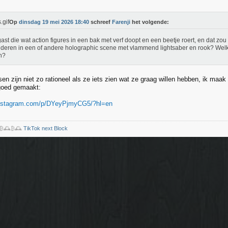
Op
dinsdag 19 mei 2026 18:40
schreef
Farenji
het volgende:
ast die wat action figures in een bak met verf doopt en een beetje roert, en dat z
deren in een of andere holographic scene met vlammend lightsaber en rook? Welk
n?
n zijn niet zo rationeel als ze iets zien wat ze graag willen hebben, ik maak
goed gemaakt:
instagram.com/p/DYeyPjmyCG5/?hl=en
️₿🕰️₿🕰️
TikTok next Block