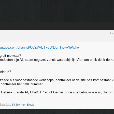
din
.youtube.com/channel/UCZVVETFJUNJgfHhcwPhPxHw
ig uit nietwaar?
roducten zijn AI, scam opgezet vanuit waarschijnljk Vietnam en ik denk de ko
niet in?
 zelfde als voor bestaande webshops, controlleer of de site pas kort bestaat vi
 controlleer het KVK nummer.
: Gebruik Claude.AI, ChatGTP en of Gemini of de site betrouwbaar is, die zijn
️₿🕰️₿🕰️
TikTok next Block