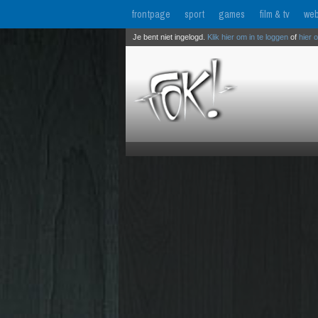
frontpage
sport
games
film & tv
web
Je bent niet ingelogd.
Klik hier om in te loggen
of
hier 