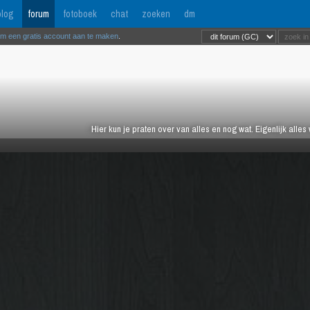
log
forum
fotoboek
chat
zoeken
dm
om een gratis account aan te maken
.
Hier kun je praten over van alles en nog wat. Eigenlijk alles