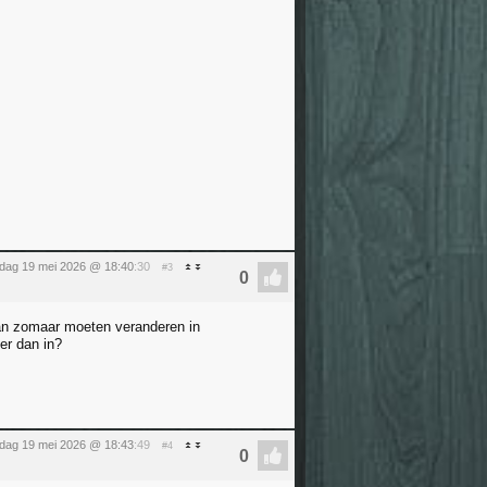
sdag 19 mei 2026 @ 18:40
:30
#3
 dan zomaar moeten veranderen in
er dan in?
sdag 19 mei 2026 @ 18:43
:49
#4