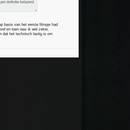
per definitie belazerd
p basis van het eerste filmpje had
rond en toen was ik wel zeker,
 dat het technisch lastig is om