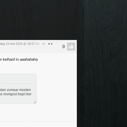
sdag 19 mei 2026 @ 18:57
:50
#5
 er keihard in aaahahaha
ou dan zomaar moeten
e mongool trapt hier