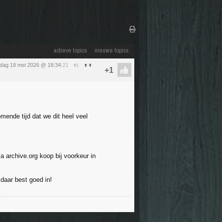
actieve topics
nieuwe topics
sdag 19 mei 2026 @ 18:34
:21
#1
mende tijd dat we dit heel veel
a archive.org koop bij voorkeur in
 daar best goed in!