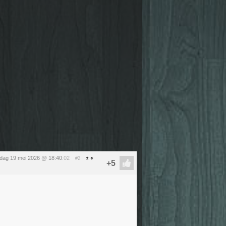
sdag 19 mei 2026 @ 18:40
:02
#2