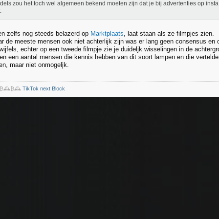
dels zou het toch wel algemeen bekend moeten zijn dat je bij advertenties op insta 
.
n zelfs nog steeds belazerd op
Marktplaats
, laat staan als ze filmpjes zien.
r de meeste mensen ook niet achterlijk zijn was er lang geen consensus en o
twijfels, echter op een tweede filmpje zie je duideljk wisselingen in de achterg
en een aantal mensen die kennis hebben van dit soort lampen en die vertelden
en, maar niet onmogeljk.
️₿🕰️₿🕰️
TikTok next Block