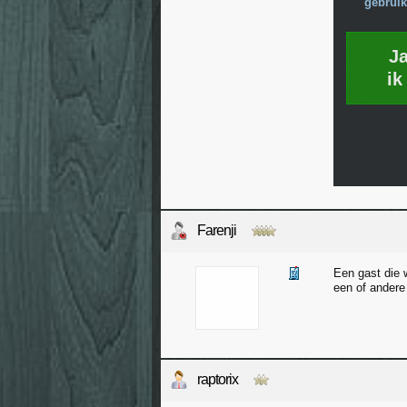
gebruik
J
ik
Farenji
Een gast die 
een of andere
raptorix