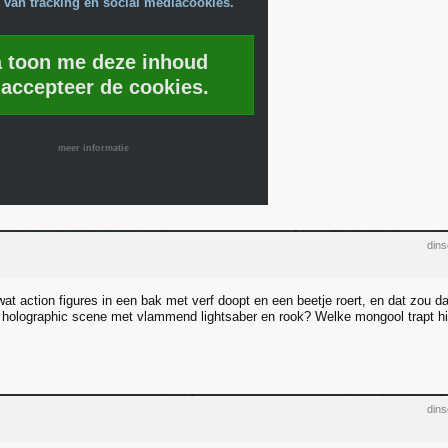
 van tracking en social mediacookies.
a toon me deze inhoud
 accepteer de cookies.
meer informatie
din
wat action figures in een bak met verf doopt en een beetje roert, en dat zou
 holographic scene met vlammend lightsaber en rook? Welke mongool trapt hi
din