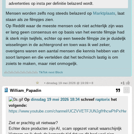
advertenties op insta per definitie belazerd wordt.
Mensen worden zelfs nog steeds belazerd op
Marktplaats
, laat
staan als ze filmpjes zien.
Op Reddit waar de meeste mensen ook niet achterlijk zijn was
er lang geen consensus en op basis van het eerste filmpje had
ik sterk mijn twijfels, echter op een tweede filmpje zie je duideljk
wisselingen in de achtergrond en toen was ik wel zeker,
overigens waren een aantal mensen die kennis hebben van dit
soort lampen en die vertelden dat het technisch lastig is om
zoiets te maken, maar niet onmogeljk.
🕰️₿🕰️₿🕰️₿🕰️₿🕰️₿🕰️
TikTok next Block
• dinsdag 19 mei 2026 @ 19:09 • 8
William_Papadin
Op
dinsdag 19 mei 2026 18:34
schreef
raptorix
het
volgende:
https://www.youtube.com/channel/UCZVVETFJUNJgfHhcwPhPxHw
Ziet er prachtig uit nietwaar?
Echter deze producten zijn AI, scam opgezet vanuit waarschijnljk