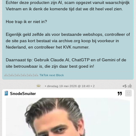
Echter deze producten zijn AI, scam opgezet vanuit waarschijnljk
Vietnam en ik denk de komende tijd dat we dit heel veel zien.
Hoe trap ik er niet in?
Eigenlijk geld zelfde als voor bestaande webshops, controlleer of
de site pas kort bestaat via archive.org koop bij voorkeur in
Nederland, en controlleer het KVK nummer.
Daarnaast tip: Gebruik Claude.AI, ChatGTP en of Gemini of de
site betrouwbaar is, die zijn daar best goed in!
🕰️₿🕰️₿🕰️₿🕰️₿🕰️₿🕰️
TikTok next Block
• dinsdag 19 mei 2026 @ 18:40 • 2
SnodeSnuiter