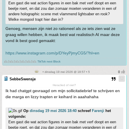
Een gast die wat action figures in een bak met verf doopt en een
beetje roert, en dat zou dan zomaar moeten veranderen in een of
andere holographic scene met vlammend lightsaber en rook?
Welke mongool trapt hier dan in?
Genoeg, mensen zijn niet zo rationeel als ze iets zien wat ze
graag willen hebben, ik maak best wat realistisch AI maar deze
vond ik best goed gemaakt:
https://www.instagram.com/p/DYeyPjmyCG5/?hl=en
🕰️₿🕰️₿🕰️₿🕰️₿🕰️₿🕰️
TikTok next Block
• dinsdag 19 mei 2026 @ 18:57 • 5
SebbeSwensje
Heraclied of niet?
Ik had chatgpt gevraagd om mijn sollicitatiebrief te schrijven en
die marga en lizzy trapten er keihard in aaahahaha
Op
dinsdag 19 mei 2026 18:40
schreef
Farenji
het
volgende:
Een gast die wat action figures in een bak met verf doopt en een
beetje roert, en dat zou dan zomaar moeten veranderen in een of