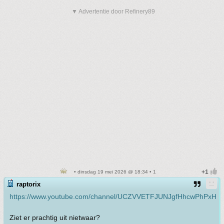
▼ Advertentie door Refinery89
• dinsdag 19 mei 2026 @ 18:34 • 1
raptorix
https://www.youtube.com/channel/UCZVVETFJUNJgfHhcwPhPxHw
Ziet er prachtig uit nietwaar?