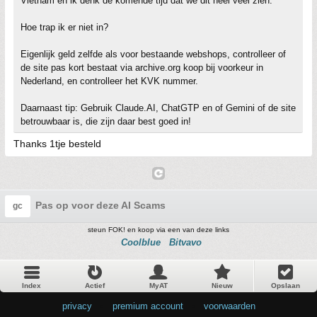
Vietnam en ik denk de komende tijd dat we dit heel veel zien.
Hoe trap ik er niet in?
Eigenlijk geld zelfde als voor bestaande webshops, controlleer of
de site pas kort bestaat via archive.org koop bij voorkeur in
Nederland, en controlleer het KVK nummer.
Daarnaast tip: Gebruik Claude.AI, ChatGTP en of Gemini of de site
betrouwbaar is, die zijn daar best goed in!
Thanks 1tje besteld
Pas op voor deze AI Scams
gc
steun FOK! en koop via een van deze links
Coolblue
Bitvavo
Index
Actief
MyAT
Nieuw
Opslaan
privacy
•
premium account
•
voorwaarden