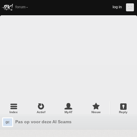
forum
log in
Index
Actief
MyAT
Nieuw
Reply
Pas op voor deze AI Scams
gc