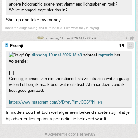
andere holographic scene met vlammend lightsaber en rook?
Welke mongool trapt hier dan in?
Shut up and take my money.
That's the drugs talking and truth be told, I like what they're saying.
• dinsdag 19 mei 2026 @ 19:00 • 6
Farenji
Op
dinsdag 19 mei 2026 18:43
schreef
raptorix
het
volgende:
[..]
Genoeg, mensen zijn niet zo rationeel als ze iets zien wat ze graag
willen hebben, ik maak best wat realistisch AI maar deze vond ik
best goed gemaakt:
https://www.instagram.com/p/DYeyPjmyCG5/?hl=en
Inmiddels zou het toch wel algemeen bekend moeten zijn dat je
bij advertenties op insta per definitie belazerd wordt.
▼ Advertentie door Refinery89