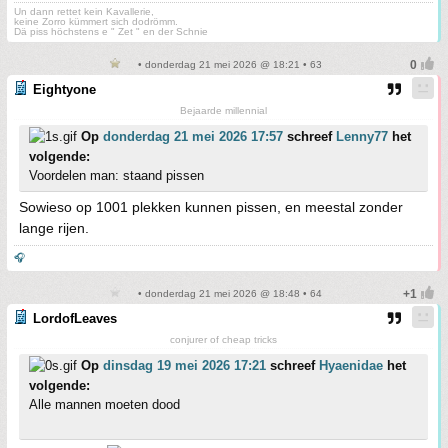
Un dann rettet kein Kavallerie,
keine Zorro kümmert sich dodrömm.
Dä piss höchstens e " Zet " en der Schnie
• donderdag 21 mei 2026 @ 18:21 • 63
Eightyone
Bejaarde millennial
Op
donderdag 21 mei 2026 17:57
schreef
Lenny77
het
volgende:
Voordelen man: staand pissen
Sowieso op 1001 plekken kunnen pissen, en meestal zonder
lange rijen.
🎧
• donderdag 21 mei 2026 @ 18:48 • 64
LordofLeaves
conjurer of cheap tricks
Op
dinsdag 19 mei 2026 17:21
schreef
Hyaenidae
het
volgende:
Alle mannen moeten dood