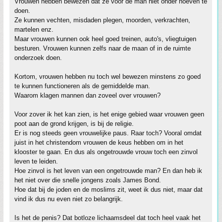
Vrouwen hebben bewezen dat ze voor de man niet onder hoeven te
doen.
Ze kunnen vechten, misdaden plegen, moorden, verkrachten,
martelen enz.
Maar vrouwen kunnen ook heel goed treinen, auto's, vliegtuigen
besturen. Vrouwen kunnen zelfs naar de maan of in de ruimte
onderzoek doen.
Kortom, vrouwen hebben nu toch wel bewezen minstens zo goed
te kunnen functioneren als de gemiddelde man.
Waarom klagen mannen dan zoveel over vrouwen?
Voor zover ik het kan zien, is het enige gebied waar vrouwen geen
poot aan de grond krijgen, is bij de religie.
Er is nog steeds geen vrouwelijke paus. Raar toch? Vooral omdat
juist in het christendom vrouwen de keus hebben om in het
klooster te gaan. En dus als ongetrouwde vrouw toch een zinvol
leven te leiden.
Hoe zinvol is het leven van een ongetrouwde man? En dan heb ik
het niet over die snelle jongens zoals James Bond.
Hoe dat bij de joden en de moslims zit, weet ik dus niet, maar dat
vind ik dus nu even niet zo belangrijk.
Is het de penis? Dat botloze lichaamsdeel dat toch heel vaak het