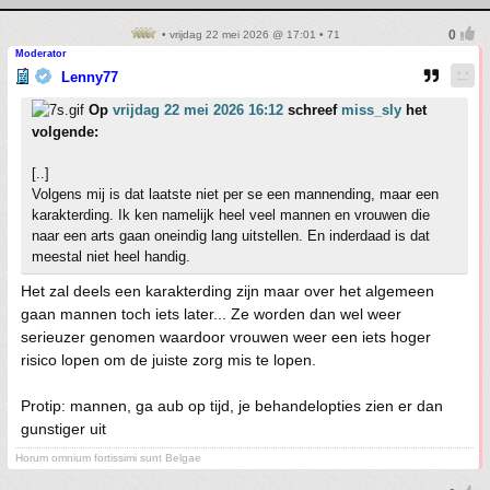
• vrijdag 22 mei 2026 @ 17:01 • 71
Moderator
Lenny77
Op
vrijdag 22 mei 2026 16:12
schreef
miss_sly
het
volgende:
[..]
Volgens mij is dat laatste niet per se een mannending, maar een
karakterding. Ik ken namelijk heel veel mannen en vrouwen die
naar een arts gaan oneindig lang uitstellen. En inderdaad is dat
meestal niet heel handig.
Het zal deels een karakterding zijn maar over het algemeen
gaan mannen toch iets later... Ze worden dan wel weer
serieuzer genomen waardoor vrouwen weer een iets hoger
risico lopen om de juiste zorg mis te lopen.
Protip: mannen, ga aub op tijd, je behandelopties zien er dan
gunstiger uit
Horum omnium fortissimi sunt Belgae