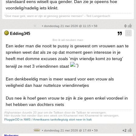
standaard eens wiiselt qua gender. Dan zie je opeens hoe
voordelig/nadelig iets klinkt.
"Doe maar gek, want er zijn al genoeg gewone mensen" - Ted Langenbach
• donderdag 21 mei 2026 @ 11:15 • 58
Edding345
Bro ik wil neuken man
Een ieder man die nooit te pussy is geweest om vrouwen aan te
spreken weet dat als ze op dat moment geen interesse in je
heeft met domme excuses zoals 'mijn vriendje komt zo terug'
terwijl ze met 3 vriendinnen staat
Een denkbeeldig man is meer waard voor een vrouw als
veiligheid dan haar nutteloze vriendinnetjes
Dus nee ik hoef geen vrouw te zijn ik zie geen enkel voordeel in
het hebben van dochters niets
Afghanistan duurde 20 jaar om de Taliban door de Taliban te vervangen.
Hier duurde het minder dan een week om Khamenei met Khamenei te vervangen.
PluggieOD in NWS / Amerikaans tankvliegtuig stort neer in Irak
• donderdag 21 mei 2026 @ 17:49 • 59
Moderator