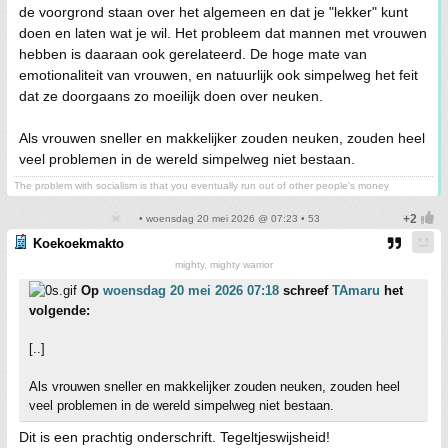
de voorgrond staan over het algemeen en dat je "lekker" kunt
doen en laten wat je wil. Het probleem dat mannen met vrouwen
hebben is daaraan ook gerelateerd. De hoge mate van
emotionaliteit van vrouwen, en natuurlijk ook simpelweg het feit
dat ze doorgaans zo moeilijk doen over neuken.
Als vrouwen sneller en makkelijker zouden neuken, zouden heel
veel problemen in de wereld simpelweg niet bestaan.
The problem with socialism is that you eventually run out of other people's money
• woensdag 20 mei 2026 @ 07:23 • 53
Koekoekmakto
mighty, mighty warrior
Op
woensdag 20 mei 2026 07:18
schreef
TAmaru
het
volgende:
[..]
Als vrouwen sneller en makkelijker zouden neuken, zouden heel
veel problemen in de wereld simpelweg niet bestaan.
Dit is een prachtig onderschrift. Tegeltjeswijsheid!