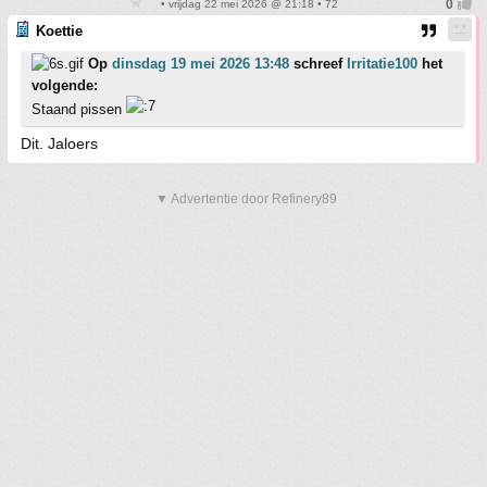
• vrijdag 22 mei 2026 @ 21:18 • 72
Koettie
Op
dinsdag 19 mei 2026 13:48
schreef
Irritatie100
het
volgende:
Staand pissen
Dit. Jaloers
▼ Advertentie door Refinery89