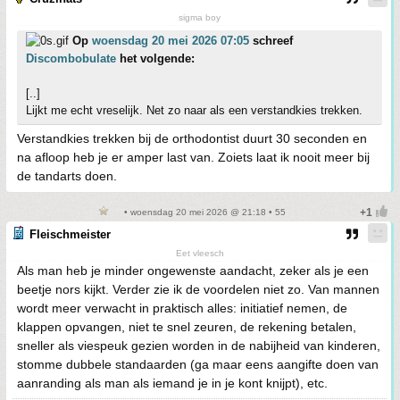
sigma boy
Op
woensdag 20 mei 2026 07:05
schreef
Discombobulate
het volgende:
[..]
Lijkt me echt vreselijk. Net zo naar als een verstandkies trekken.
Verstandkies trekken bij de orthodontist duurt 30 seconden en
na afloop heb je er amper last van. Zoiets laat ik nooit meer bij
de tandarts doen.
• woensdag 20 mei 2026 @ 21:18 • 55
Fleischmeister
Eet vleesch
Als man heb je minder ongewenste aandacht, zeker als je een
beetje nors kijkt. Verder zie ik de voordelen niet zo. Van mannen
wordt meer verwacht in praktisch alles: initiatief nemen, de
klappen opvangen, niet te snel zeuren, de rekening betalen,
sneller als viespeuk gezien worden in de nabijheid van kinderen,
stomme dubbele standaarden (ga maar eens aangifte doen van
aanranding als man als iemand je in je kont knijpt), etc.