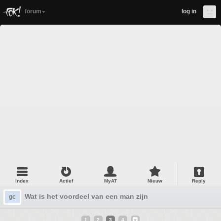
forum
log in
Index
Actief
MyAT
Nieuw
Reply
Wat is het voordeel van een man zijn
gc
1
2
3
4