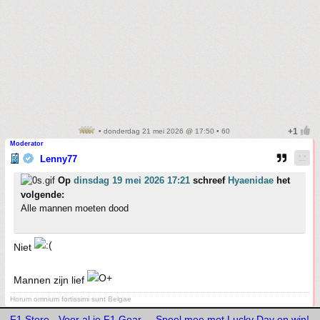
• donderdag 21 mei 2026 @ 17:50 • 60
Moderator
Lenny77
Op
dinsdag 19 mei 2026 17:21
schreef
Hyaenidae
het
volgende:
Alle mannen moeten dood
Niet
Mannen zijn lief
Horum omnium fortissimi sunt Belgae
F1 Store - Voor al je F1 Gear
Speel mee met Lucky Day en win!