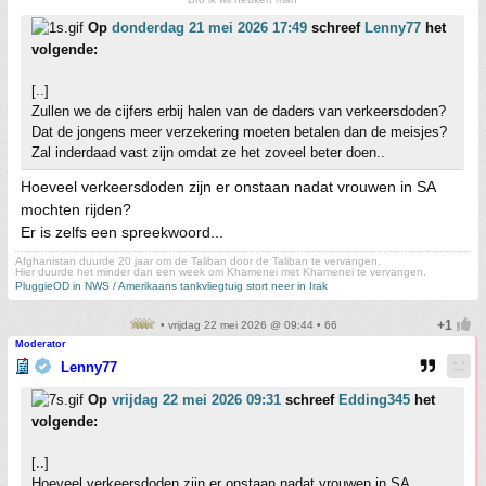
Op
donderdag 21 mei 2026 17:49
schreef
Lenny77
het
volgende:
[..]
Zullen we de cijfers erbij halen van de daders van verkeersdoden?
Dat de jongens meer verzekering moeten betalen dan de meisjes?
Zal inderdaad vast zijn omdat ze het zoveel beter doen..
Hoeveel verkeersdoden zijn er onstaan nadat vrouwen in SA
mochten rijden?
Er is zelfs een spreekwoord...
Afghanistan duurde 20 jaar om de Taliban door de Taliban te vervangen.
Hier duurde het minder dan een week om Khamenei met Khamenei te vervangen.
PluggieOD in NWS / Amerikaans tankvliegtuig stort neer in Irak
• vrijdag 22 mei 2026 @ 09:44 • 66
Moderator
Lenny77
Op
vrijdag 22 mei 2026 09:31
schreef
Edding345
het
volgende:
[..]
Hoeveel verkeersdoden zijn er onstaan nadat vrouwen in SA