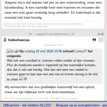
Volgens mij is dat laatste niet per se een mannending, maar een
karakterding. Ik ken namelijk heel veel mannen en vrouwen die
naar een arts gaan oneindig lang uitstellen. En inderdaad is dat
meestal niet heel handig.
And the young, they can lose hope cause they can't see beyond today,. ..
The wisdom that the old can't give away
• vrijdag 22 mei 2026 @ 16:14 • 70
SebbeSwensje
Heraclied of niet?
Op
vrijdag 22 mei 2026 15:58
schreef
Lenny77
het
volgende:
Wat ook een voordeel is: mannen vallen sneller af dan vrouwen.
Plus de medische wereld is ingesteld op het mannelijke lichaam,
dus dat is ook wel handig. Wat dan wel weer een nadeel is:
mannen gaan te laat naar een arts toe en komen alsnog in de shit
te zitten
Wij verwachten dat ons goddelijke mannenlijf het wel oplost,
maar we zijn blijkbaar toch ook best kwetsbaar.
That's the drugs talking and truth be told, I like what they're saying.
AliExpress - die hebben ALLES!
Bespaar op je energiekosten - gasl