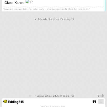
Okee, Karen.
“A wizard is never late, nor is he early .He arrives precisely when he means to.”
▼ Advertentie door Refinery89
• vrijdag 22 mei 2026 @ 09:31 • 65
Edding345
Bro ik wil neuken man