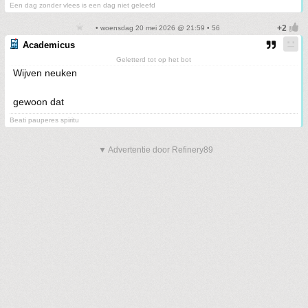
Een dag zonder vlees is een dag niet geleefd
• woensdag 20 mei 2026 @ 21:59 • 56
Academicus
Geletterd tot op het bot
Wijven neuken
gewoon dat
Beati pauperes spiritu
▼ Advertentie door Refinery89