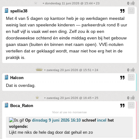
• donderdag 11 juni 2026 @ 15:44 • 23
spellie38
Met 4 van 5 dagen op kantoor heb je op werkdagen meestal
weinig last van speelende kinderen — parkeerdruk rond 8 uur
en half vijf is vaak wel een ding. Zelf zou ik op een
doordeweekse ochtend én einde middag even bij het gebouw
gaan staan (buiten én binnen met raam open). VVE-notulen
vertellen dat er geklaagd wordt, maar niet hoe erg het in de
praktijk is.
• zaterdag 20 juni 2026 @ 15:51 • 24
Halcon
Dat is overdag.
• zaterdag 20 juni 2026 @ 16:45 • 25
Boca_Raton
Voor al uw no nonsense
Op
dinsdag 9 juni 2026 16:10
schreef
incel
het
volgende:
Lijkt me niks de hele dag door dat gehuil en zo