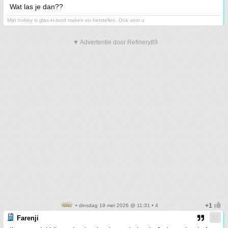
Wat las je dan??
Mijn hobby is glas-in-lood maken en herstellen. Ook voor u
▼ Advertentie door Refinery89
• dinsdag 19 mei 2026 @ 11:31 • 4
Farenji