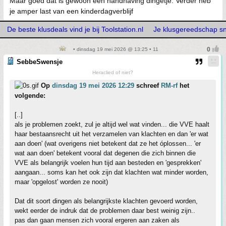
Maar goed dat is gewoon een handhaving dingetje. Verder heb
je amper last van een kinderdagverblijf
De beste klusdeals vind je bij Toolstation.nl
Je klusgereedschap snel
• dinsdag 19 mei 2026 @ 13:25 • 11
SebbeSwensje
Heraclied of niet?
Op
dinsdag 19 mei 2026 12:29
schreef
RM-rf
het
volgende:
[..]
als je problemen zoekt, zul je altijd wel wat vinden... die VVE haalt
haar bestaansrecht uit het verzamelen van klachten en dan 'er wat
aan doen' (wat overigens niet betekent dat ze het óplossen... 'er
wat aan doen' betekent vooral dat degenen die zich binnen die
VVE als belangrijk voelen hun tijd aan besteden en 'gesprekken'
aangaan... soms kan het ook zijn dat klachten wat minder worden,
maar 'opgelost' worden ze nooit)
Dat dit soort dingen als belangrijkste klachten gevoerd worden,
wekt eerder de indruk dat de problemen daar best weinig zijn..
pas dan gaan mensen zich vooral ergeren aan zaken als