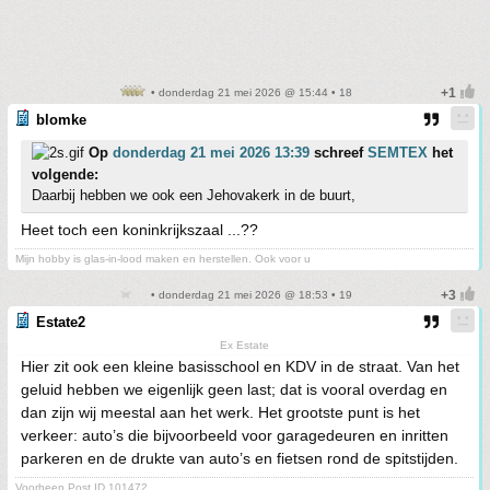
• donderdag 21 mei 2026 @ 15:44 • 18
blomke
Op
donderdag 21 mei 2026 13:39
schreef
SEMTEX
het
volgende:
Daarbij hebben we ook een Jehovakerk in de buurt,
Heet toch een koninkrijkszaal ...??
Mijn hobby is glas-in-lood maken en herstellen. Ook voor u
• donderdag 21 mei 2026 @ 18:53 • 19
Estate2
Ex Estate
Hier zit ook een kleine basisschool en KDV in de straat. Van het
geluid hebben we eigenlijk geen last; dat is vooral overdag en
dan zijn wij meestal aan het werk. Het grootste punt is het
verkeer: auto’s die bijvoorbeeld voor garagedeuren en inritten
parkeren en de drukte van auto’s en fietsen rond de spitstijden.
Voorheen Post ID 101472