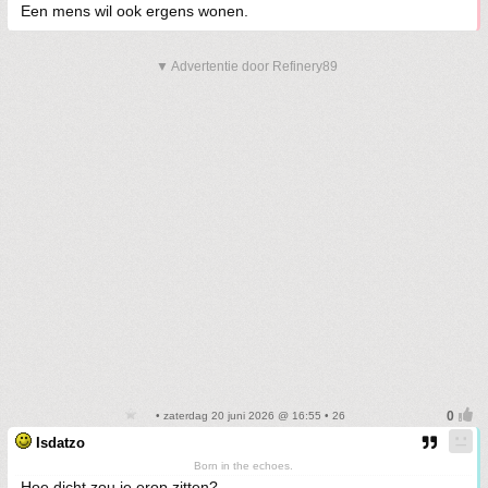
Een mens wil ook ergens wonen.
▼ Advertentie door Refinery89
• zaterdag 20 juni 2026 @ 16:55 • 26
Isdatzo
Born in the echoes.
Hoe dicht zou je erop zitten?