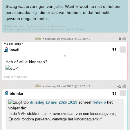
Graag wat ervaringen van jullie. Want ik weet nu niet of het een
pensioenadas zijn die er last van hebben, of dat het echt
gewoon mega irritant is.
Solly is retrench, hy hoort dit gister by sy baas
Vanaand gaan hy hom dronk suip en dan sy breins uitblaas
• dinsdag 19 mei 2026 @ 10:36 • 2
Vis een optie?
loveli
N
Heb of wil je kinderen?
crap in = crap out
• dinsdag 19 mei 2026 @ 11:25 • 3
blomke
Op
dinsdag 19 mei 2026 10:29
schreef
Hetekip
het
volgende:
In de VVE stukken, las ik over overlast van een kinderdagverblijf.
En ook rondom parkeren, vanwege het kinderdagverblijf.