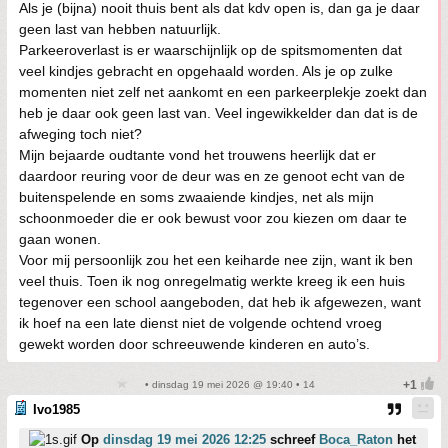
Als je (bijna) nooit thuis bent als dat kdv open is, dan ga je daar
geen last van hebben natuurlijk.
Parkeeroverlast is er waarschijnlijk op de spitsmomenten dat
veel kindjes gebracht en opgehaald worden. Als je op zulke
momenten niet zelf net aankomt en een parkeerplekje zoekt dan
heb je daar ook geen last van. Veel ingewikkelder dan dat is de
afweging toch niet?
Mijn bejaarde oudtante vond het trouwens heerlijk dat er
daardoor reuring voor de deur was en ze genoot echt van de
buitenspelende en soms zwaaiende kindjes, net als mijn
schoonmoeder die er ook bewust voor zou kiezen om daar te
gaan wonen.
Voor mij persoonlijk zou het een keiharde nee zijn, want ik ben
veel thuis. Toen ik nog onregelmatig werkte kreeg ik een huis
tegenover een school aangeboden, dat heb ik afgewezen, want
ik hoef na een late dienst niet de volgende ochtend vroeg
gewekt worden door schreeuwende kinderen en auto’s.
• dinsdag 19 mei 2026 @ 19:40 • 14
Ivo1985
Op
dinsdag 19 mei 2026 12:25
schreef
Boca_Raton
het