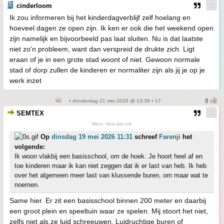
cinderloom
Ik zou informeren bij het kinderdagverblijf zelf hoelang en
hoeveel dagen ze open zijn. Ik ken er ook die het weekend open
zijn namelijk en bijvoorbeeld pas laat sluiten. Nu is dat laatste
niet zo'n probleem, want dan verspreid de drukte zich. Ligt
eraan of je in een grote stad woont of niet. Gewoon normale
stad of dorp zullen de kinderen er normaliter zijn als jij je op je
werk inzet
• donderdag 21 mei 2026 @ 13:39 • 17
SEMTEX
Mevr. Hoe-die-nie
Op
dinsdag 19 mei 2026 11:31
schreef
Farenji
het
volgende:
Ik woon vlakbij een basisschool, om de hoek. Je hoort heel af en
toe kinderen maar ik kan niet zeggen dat ik er last van heb. Ik heb
over het algemeen meer last van klussende buren, om maar wat te
noemen.
Same hier. Er zit een basisschool binnen 200 meter en daarbij
een groot plein en speeltuin waar ze spelen. Mij stoort het niet,
zelfs niet als ze luid schreeuwen. Luidruchtige buren of