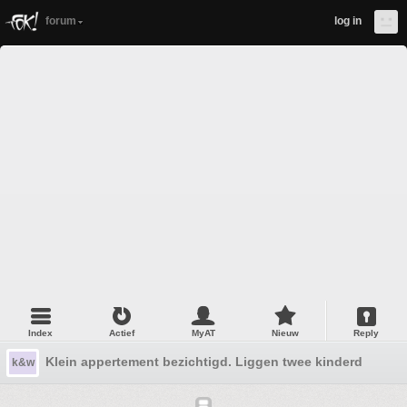
forum
log in
Index
Actief
MyAT
Nieuw
Reply
Klein appertement bezichtigd. Liggen twee kinderdagverbl
k&w