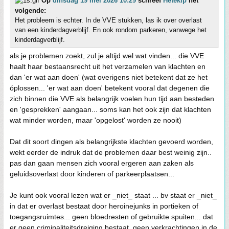
Op
dinsdag 19 mei 2026 10:29
schreef
Hetekip
het
volgende:
Het probleem is echter. In de VVE stukken, las ik over overlast
van een kinderdagverblijf. En ook rondom parkeren, vanwege het
kinderdagverblijf.
als je problemen zoekt, zul je altijd wel wat vinden... die VVE
haalt haar bestaansrecht uit het verzamelen van klachten en
dan 'er wat aan doen' (wat overigens niet betekent dat ze het
óplossen... 'er wat aan doen' betekent vooral dat degenen die
zich binnen die VVE als belangrijk voelen hun tijd aan besteden
en 'gesprekken' aangaan... soms kan het ook zijn dat klachten
wat minder worden, maar 'opgelost' worden ze nooit)
Dat dit soort dingen als belangrijkste klachten gevoerd worden,
wekt eerder de indruk dat de problemen daar best weinig zijn..
pas dan gaan mensen zich vooral ergeren aan zaken als
geluidsoverlast door kinderen of parkeerplaatsen...
Je kunt ook vooral lezen wat er _niet_ staat ... bv staat er _niet_
in dat er overlast bestaat door heroinejunks in portieken of
toegangsruimtes... geen bloedresten of gebruikte spuiten... dat
er geen criminaliteitsdreiging bestaat, geen verkrachtingen in de