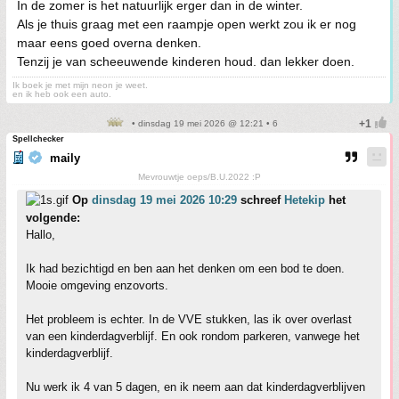
In de zomer is het natuurlijk erger dan in de winter.
Als je thuis graag met een raampje open werkt zou ik er nog
maar eens goed overna denken.
Tenzij je van scheeuwende kinderen houd. dan lekker doen.
Ik boek je met mijn neon je weet.
en ik heb ook een auto.
• dinsdag 19 mei 2026 @ 12:21 • 6
Spellchecker
maily
Mevrouwtje oeps/B.U.2022 :P
Op
dinsdag 19 mei 2026 10:29
schreef
Hetekip
het
volgende:
Hallo,
Ik had bezichtigd en ben aan het denken om een bod te doen.
Mooie omgeving enzovorts.
Het probleem is echter. In de VVE stukken, las ik over overlast
van een kinderdagverblijf. En ook rondom parkeren, vanwege het
kinderdagverblijf.
Nu werk ik 4 van 5 dagen, en ik neem aan dat kinderdagverblijven