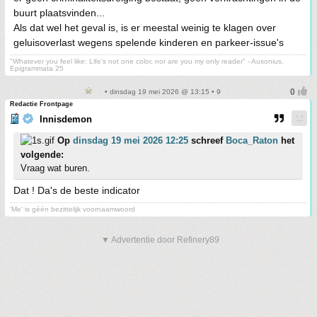
buurt plaatsvinden...
Als dat wel het geval is, is er meestal weinig te klagen over
geluisoverlast wegens spelende kinderen en parkeer-issue's
"Whatever you feel like: Life’s not one color, nor are you my only reader" - Ausonius,
Epigrammata 25
• dinsdag 19 mei 2026 @ 13:15 • 9
Redactie Frontpage
Innisdemon
Op
dinsdag 19 mei 2026 12:25
schreef
Boca_Raton
het
volgende:
Vraag wat buren.
Dat ! Da's de beste indicator
'Me' is géén bezittelijk voornaamwoord
▼ Advertentie door Refinery89