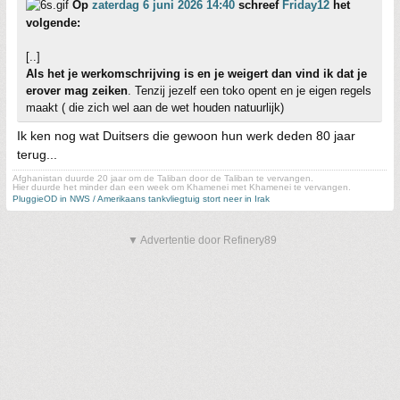
Op
zaterdag 6 juni 2026 14:40
schreef
Friday12
het
volgende:
[..]
Als het je werkomschrijving is en je weigert dan vind ik dat je
erover mag zeiken
. Tenzij jezelf een toko opent en je eigen regels
maakt ( die zich wel aan de wet houden natuurlijk)
Ik ken nog wat Duitsers die gewoon hun werk deden 80 jaar
terug...
Afghanistan duurde 20 jaar om de Taliban door de Taliban te vervangen.
Hier duurde het minder dan een week om Khamenei met Khamenei te vervangen.
PluggieOD in NWS / Amerikaans tankvliegtuig stort neer in Irak
▼ Advertentie door Refinery89