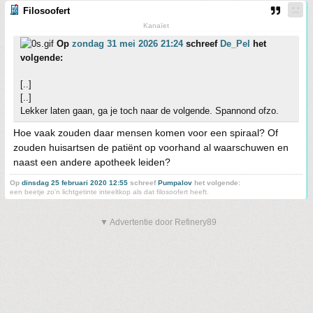
Filosoofert
Kanaïet
Op
zondag 31 mei 2026 21:24
schreef
De_Pel
het
volgende:
[..]
[..]
Lekker laten gaan, ga je toch naar de volgende. Spannond ofzo.
Hoe vaak zouden daar mensen komen voor een spiraal? Of
zouden huisartsen de patiënt op voorhand al waarschuwen en
naast een andere apotheek leiden?
Op
dinsdag 25 februari 2020 12:55
schreef
Pumpalov
het volgende:
een beetje zo'n lichtgetinte inteeltkop als dat filosoofert heeft.
▼ Advertentie door Refinery89