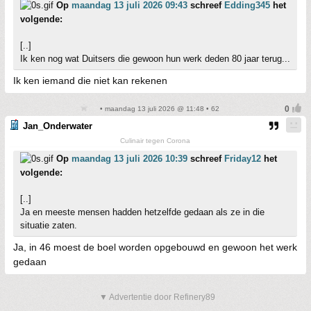
Op
maandag 13 juli 2026 09:43
schreef
Edding345
het
volgende:
[..]
Ik ken nog wat Duitsers die gewoon hun werk deden 80 jaar terug...
Ik ken iemand die niet kan rekenen
• maandag 13 juli 2026 @ 11:48 • 62
Jan_Onderwater
Culinair tegen Corona
Op
maandag 13 juli 2026 10:39
schreef
Friday12
het
volgende:
[..]
Ja en meeste mensen hadden hetzelfde gedaan als ze in die
situatie zaten.
Ja, in 46 moest de boel worden opgebouwd en gewoon het werk
gedaan
▼ Advertentie door Refinery89