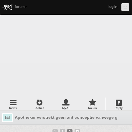
forum
log in
Index
Actief
MyAT
Nieuw
Reply
Apotheker verstrekt geen anticonceptie vanwege godsdie
f&l
1
2
3