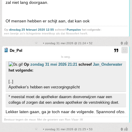
zal niet lang doorgaan.
Of mensen hebben er schijt aan, dat kan ook
Op
dinsdag 25 februari 2020 12:55
schreef
Pumpalov
het volgende:
een beetje zo'n lichtgetinte inteeltkop als dat filosoofert heeft.
• zondag 31 mei 2026 @ 21:24 • 52
De_Pel
Is weg.
Op
zondag 31 mei 2026 21:21
schreef
Jan_Onderwater
het volgende:
[..]
Apotheker’s hebben een verzorgingsplicht
* meestal moet de apotheker daarom doorverwijzen naar een
collega of zorgen dat een andere apotheker de verstrekking doet.
Lekker laten gaan, ga je toch naar de volgende. Spannond ofzo.
Bestuur tegen de muur. Met de groeten van Ron Vlaar :W
• zondag 31 mei 2026 @ 21:25 • 53