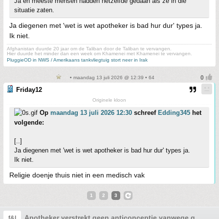
Ja en meeste mensen hadden hetzelfde gedaan als ze in die
situatie zaten.
Ja diegenen met 'wet is wet apotheker is bad hur dur' types ja.
Ik niet.
Afghanistan duurde 20 jaar om de Taliban door de Taliban te vervangen.
Hier duurde het minder dan een week om Khamenei met Khamenei te vervangen.
PluggieOD in NWS / Amerikaans tankvliegtuig stort neer in Irak
• maandag 13 juli 2026 @ 12:39 • 64
Friday12
Originele kloon
Op
maandag 13 juli 2026 12:30
schreef
Edding345
het
volgende:
[..]
Ja diegenen met 'wet is wet apotheker is bad hur dur' types ja.
Ik niet.
Religie doenje thuis niet in een medisch vak
1
2
3
Apotheker verstrekt geen anticonceptie vanwege godsdie
f&l