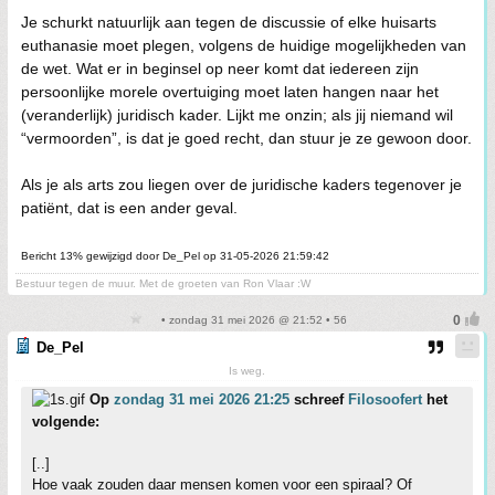
Je schurkt natuurlijk aan tegen de discussie of elke huisarts
euthanasie moet plegen, volgens de huidige mogelijkheden van
de wet. Wat er in beginsel op neer komt dat iedereen zijn
persoonlijke morele overtuiging moet laten hangen naar het
(veranderlijk) juridisch kader. Lijkt me onzin; als jij niemand wil
“vermoorden”, is dat je goed recht, dan stuur je ze gewoon door.
Als je als arts zou liegen over de juridische kaders tegenover je
patiënt, dat is een ander geval.
Bericht 13% gewijzigd door De_Pel op 31-05-2026 21:59:42
Bestuur tegen de muur. Met de groeten van Ron Vlaar :W
• zondag 31 mei 2026 @ 21:52 • 56
De_Pel
Is weg.
Op
zondag 31 mei 2026 21:25
schreef
Filosoofert
het
volgende:
[..]
Hoe vaak zouden daar mensen komen voor een spiraal? Of