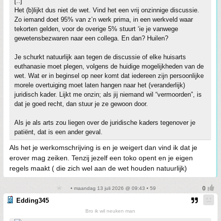
[..]
Het (b)lijkt dus niet de wet. Vind het een vrij onzinnige discussie.
Zo iemand doet 95% van z’n werk prima, in een werkveld waar
tekorten gelden, voor de overige 5% stuurt ‘ie je vanwege
gewetensbezwaren naar een collega. En dan? Huilen?
Je schurkt natuurlijk aan tegen de discussie of elke huisarts
euthanasie moet plegen, volgens de huidige mogelijkheden van de
wet. Wat er in beginsel op neer komt dat iedereen zijn persoonlijke
morele overtuiging moet laten hangen naar het (veranderlijk)
juridisch kader. Lijkt me onzin; als jij niemand wil “vermoorden”, is
dat je goed recht, dan stuur je ze gewoon door.
Als je als arts zou liegen over de juridische kaders tegenover je
patiënt, dat is een ander geval.
Als het je werkomschrijving is en je weigert dan vind ik dat je
erover mag zeiken. Tenzij jezelf een toko opent en je eigen
regels maakt ( die zich wel aan de wet houden natuurlijk)
• maandag 13 juli 2026 @ 09:43 • 59
Edding345
Bro ik wil neuken man