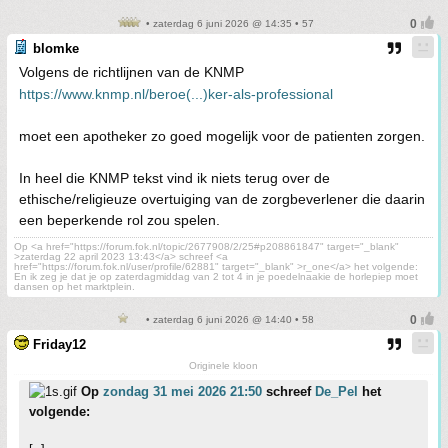
• zaterdag 6 juni 2026 @ 14:35 • 57
blomke
Volgens de richtlijnen van de KNMP
https://www.knmp.nl/beroe(...)ker-als-professional
moet een apotheker zo goed mogelijk voor de patienten zorgen.
In heel die KNMP tekst vind ik niets terug over de
ethische/religieuze overtuiging van de zorgbeverlener die daarin
een beperkende rol zou spelen.
Op <a href="https://forum.fok.nl/topic/2677908/2/25#p208861847" target="_blank"
>zaterdag 22 april 2023 13:43</a> schreef <a
href="https://forum.fok.nl/user/profile/62881" target="_blank" >r_one</a> het volgende:
En ik zeg je dat je op zaterdagmiddag van 2 tot 4 in je poedelnaakie de horlepiep moet
dansen op het marktplein.
• zaterdag 6 juni 2026 @ 14:40 • 58
Friday12
Originele kloon
Op
zondag 31 mei 2026 21:50
schreef
De_Pel
het
volgende: