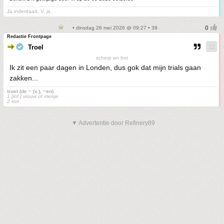
Ja inderdaad, V. ja.
• dinsdag 26 mei 2026 @ 09:27 • 39
Redactie Frontpage
Troel
scherp en bot
Ik zit een paar dagen in Londen, dus gok dat mijn trials gaan
zakken...
troel (de ~ (v.), ~en)
1 [inf.] vrouw of meisje
2 trut
▼ Advertentie door Refinery89