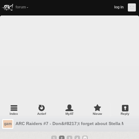
forum
log in
Index
Actief
MyAT
Nieuw
Reply
ARC Raiders #7 - Don&#8217;t forget about Stella Montis
gam
1
2
3
4