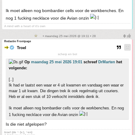
Ik moet alleen nog bombardier cells voor de workbenches. En
nog 1 fucking necklace voor die Avian onzin
A mind with a heart of it's own
• maandag 25 mei 2026 @ 19:11 • 28
Redactie Frontpage
Troel
scherp en bot
Op
maandag 25 mei 2026 19:01
schreef
DrMarten
het
volgende:
[..]
Ik had er laatst een waar er 4 uit kwamen en vandaag een waar er
maar 1 uit kwam. Die dingen trek ik ook regelmatig uit couriers.
Heb er al een stuk of 10 verkocht inmiddels denk ik.
Ik moet alleen nog bombardier cells voor de workbenches. En nog
1 fucking necklace voor die Avian onzin
Is die niet afgelopen?
troel (de ~ (v.), ~en)