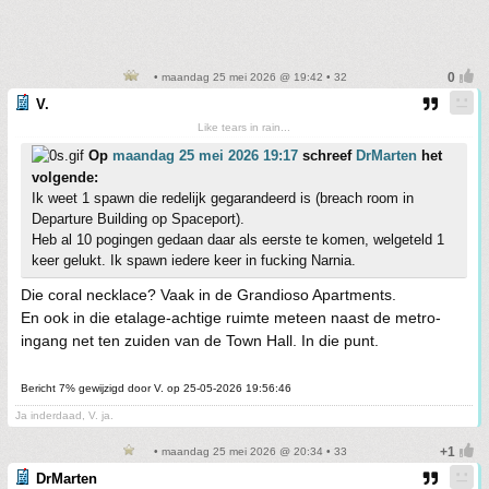
• maandag 25 mei 2026 @ 19:42 • 32
V.
Like tears in rain...
Op
maandag 25 mei 2026 19:17
schreef
DrMarten
het
volgende:
Ik weet 1 spawn die redelijk gegarandeerd is (breach room in
Departure Building op Spaceport).
Heb al 10 pogingen gedaan daar als eerste te komen, welgeteld 1
keer gelukt. Ik spawn iedere keer in fucking Narnia.
Die coral necklace? Vaak in de Grandioso Apartments.
En ook in die etalage-achtige ruimte meteen naast de metro-
ingang net ten zuiden van de Town Hall. In die punt.
Bericht 7% gewijzigd door V. op 25-05-2026 19:56:46
Ja inderdaad, V. ja.
• maandag 25 mei 2026 @ 20:34 • 33
DrMarten