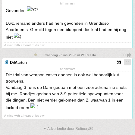
hhhmmmm
Gevonden
Dwz, iemand anders had hem gevonden in Grandioso
Apartments. Geruild tegen een blueprint die ik al had en hij nog
niet
A mind with a heart of it's own
• maandag 25 mei 2026 @ 21:09 • 34
DrMarten
hhhmmmm
Die trial van weapon cases openen is ook wel behoorlijk kut
trouwens.
Vandaag 3 runs op Dam gedaan met een zooi adrenaline shots
bij me. Rondjes gedaan van 8-9 potentiele spawnpunten voor
die dingen. Ben niet verder gekomen dan 2, waarvan 1 in een
locked room
A mind with a heart of it's own
▼ Advertentie door Refinery89