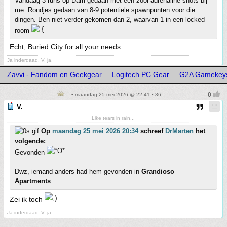
Vandaag 3 runs op Dam gedaan met een zooi adrenaline shots bij
me. Rondjes gedaan van 8-9 potentiele spawnpunten voor die
dingen. Ben niet verder gekomen dan 2, waarvan 1 in een locked
room
Echt, Buried City for all your needs.
Ja inderdaad, V. ja.
Zavvi - Fandom en Geekgear
Logitech PC Gear
G2A Gamekeys 
• maandag 25 mei 2026 @ 22:41 • 36
V.
Like tears in rain...
Op
maandag 25 mei 2026 20:34
schreef
DrMarten
het
volgende:
Gevonden
Dwz, iemand anders had hem gevonden in
Grandioso
Apartments
.
Zei ik toch
Ja inderdaad, V. ja.