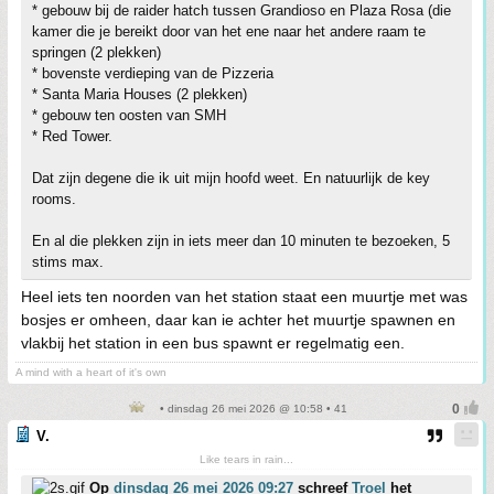
* gebouw bij de raider hatch tussen Grandioso en Plaza Rosa (die
kamer die je bereikt door van het ene naar het andere raam te
springen (2 plekken)
* bovenste verdieping van de Pizzeria
* Santa Maria Houses (2 plekken)
* gebouw ten oosten van SMH
* Red Tower.
Dat zijn degene die ik uit mijn hoofd weet. En natuurlijk de key
rooms.
En al die plekken zijn in iets meer dan 10 minuten te bezoeken, 5
stims max.
Heel iets ten noorden van het station staat een muurtje met was
bosjes er omheen, daar kan ie achter het muurtje spawnen en
vlakbij het station in een bus spawnt er regelmatig een.
A mind with a heart of it's own
• dinsdag 26 mei 2026 @ 10:58 • 41
V.
Like tears in rain...
Op
dinsdag 26 mei 2026 09:27
schreef
Troel
het