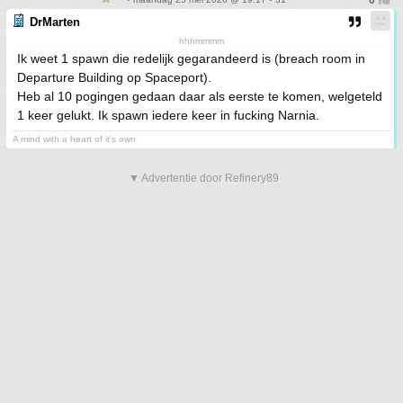
DrMarten
hhhmmmm
Ik weet 1 spawn die redelijk gegarandeerd is (breach room in
Departure Building op Spaceport).
Heb al 10 pogingen gedaan daar als eerste te komen, welgeteld
1 keer gelukt. Ik spawn iedere keer in fucking Narnia.
A mind with a heart of it's own
▼ Advertentie door Refinery89