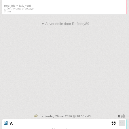
troel (de ~ (v.), ~en)
1 [inf.] vrouw of meisje
2 trut
▼ Advertentie door Refinery89
• dinsdag 26 mei 2026 @ 18:50 • 43
V.