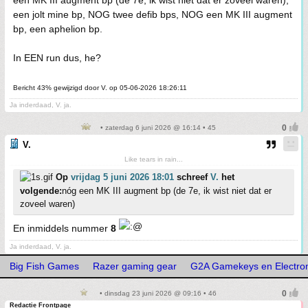
een MK III augment bp (de 7e, ik wist niet dat er zoveel waren),
een jolt mine bp, NOG twee defib bps, NOG een MK III augment
bp, een aphelion bp.
In EEN run dus, he?
Bericht 43% gewijzigd door V. op 05-06-2026 18:26:11
Ja inderdaad, V. ja.
• zaterdag 6 juni 2026 @ 16:14 • 45
V.
Like tears in rain...
Op
vrijdag 5 juni 2026 18:01
schreef
V.
het
volgende:
nóg een MK III augment bp (de 7e, ik wist niet dat er
zoveel waren)
En inmiddels nummer
8
Ja inderdaad, V. ja.
Big Fish Games
Razer gaming gear
G2A Gamekeys en Electron
• dinsdag 23 juni 2026 @ 09:16 • 46
Redactie Frontpage