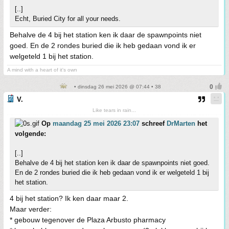
[..]
Echt, Buried City for all your needs.
Behalve de 4 bij het station ken ik daar de spawnpoints niet
goed. En de 2 rondes buried die ik heb gedaan vond ik er
welgeteld 1 bij het station.
A mind with a heart of it's own
• dinsdag 26 mei 2026 @ 07:44 • 38
V.
Like tears in rain...
Op
maandag 25 mei 2026 23:07
schreef
DrMarten
het
volgende:
[..]
Behalve de 4 bij het station ken ik daar de spawnpoints niet goed.
En de 2 rondes buried die ik heb gedaan vond ik er welgeteld 1 bij
het station.
4 bij het station? Ik ken daar maar 2.
Maar verder:
* gebouw tegenover de Plaza Arbusto pharmacy