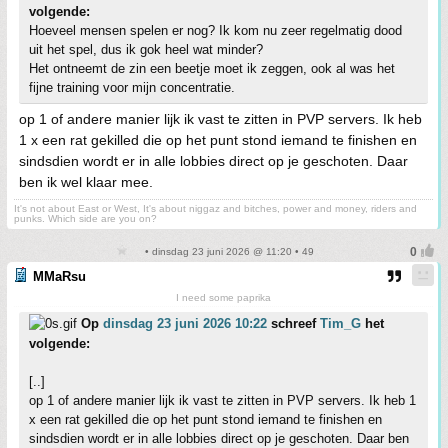
volgende:
Hoeveel mensen spelen er nog? Ik kom nu zeer regelmatig dood
uit het spel, dus ik gok heel wat minder?
Het ontneemt de zin een beetje moet ik zeggen, ook al was het
fijne training voor mijn concentratie.
op 1 of andere manier lijk ik vast te zitten in PVP servers. Ik heb
1 x een rat gekilled die op het punt stond iemand te finishen en
sindsdien wordt er in alle lobbies direct op je geschoten. Daar
ben ik wel klaar mee.
It's not about East or West, It's about niggaz and bitches, power and money, riders and
punks. Which side are you on?
• dinsdag 23 juni 2026 @ 11:20 • 49
MMaRsu
I need some paprika
Op
dinsdag 23 juni 2026 10:22
schreef
Tim_G
het
volgende:
[..]
op 1 of andere manier lijk ik vast te zitten in PVP servers. Ik heb 1
x een rat gekilled die op het punt stond iemand te finishen en
sindsdien wordt er in alle lobbies direct op je geschoten. Daar ben