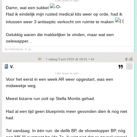
Like tears in rain...
Damn, wat een sukkel
Had ik eindelijk mijn rusted medical kits weer op orde, had ik
intussen weer 3 antiseptic verkocht om ruimte te maken
Gelukkig waren die makkelijker te vinden, maar wat een
oelewapper...
Ja inderdaad, V. ja.
• vrijdag 5 juni 2026 @ 18:01 • 44
V.
Like tears in rain...
Voor het eerst in een week AR weer opgestart, was een
midweekje weg.
Meest bizarre run ooit op Stella Montis gehad.
Had al een tijd geen blueprints meer gevonden dien ik nog niet
had.
Tot vandaag. In één run: de defib BP, de showstopper BP, nóg