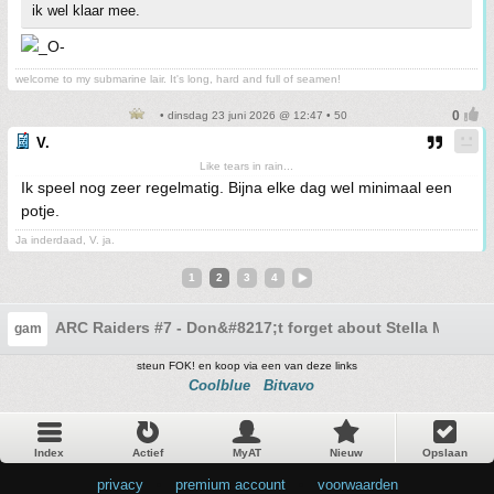
ik wel klaar mee.
welcome to my submarine lair. It's long, hard and full of seamen!
• dinsdag 23 juni 2026 @ 12:47 • 50
V.
Like tears in rain...
Ik speel nog zeer regelmatig. Bijna elke dag wel minimaal een
potje.
Ja inderdaad, V. ja.
1
2
3
4
ARC Raiders #7 - Don&#8217;t forget about Stella Montis
gam
steun FOK! en koop via een van deze links
Coolblue
Bitvavo
Index
Actief
MyAT
Nieuw
Opslaan
privacy
•
premium account
•
voorwaarden