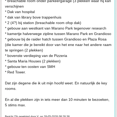
* breachable room onder parkeergarage (3 plekken waar hij kan
verschijnen
* Dak van hospital
* dak van library bove trappenhuis
* 2 (4?) bij station (breachable room ofop dak)
* gebouw aan westkant van Marano Park tegenover research
* kamertje halverwege zipline tussen Marano Park en Grandioso
* gebouw bij de raider hatch tussen Grandioso en Plaza Rosa
(die kamer die je bereikt door van het ene naar het andere raam
te springen (2 plekken)
* bovenste verdieping van de Pizzeria
* Santa Maria Houses (2 plekken)
* gebouw ten oosten van SMH
* Red Tower.
Dat zijn degene die ik uit mijn hoofd weet. En natuurlijk de key
rooms.
En al die plekken zijn in iets meer dan 10 minuten te bezoeken,
5 stims max.
Bericht 2% gewijzigd door V. op 26-05-2026 08:26:36