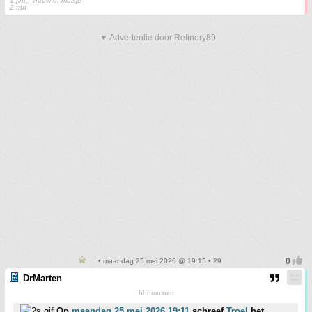
1 [inf.] vrouw of meisje
2 trut
▼ Advertentie door Refinery89
• maandag 25 mei 2026 @ 19:15 • 29
DrMarten
hhhmmmm
Op
maandag 25 mei 2026 19:11
schreef
Troel
het