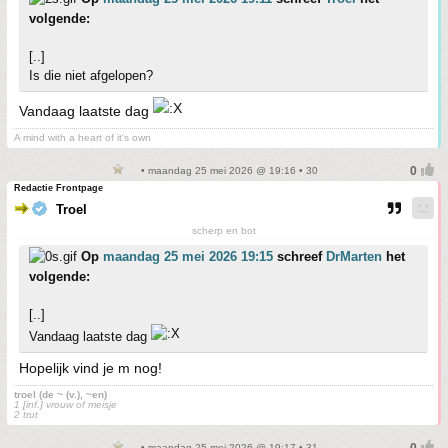
volgende:
[..]
Is die niet afgelopen?
Vandaag laatste dag
A mind with a heart of it's own
• maandag 25 mei 2026 @ 19:16 • 30
Redactie Frontpage
Troel
scherp en bot
Op
maandag 25 mei 2026 19:15
schreef
DrMarten
het
volgende:
[..]
Vandaag laatste dag
Hopelijk vind je m nog!
troel (de ~ (v.), ~en)
1 [inf.] vrouw of meisje
2 trut
• maandag 25 mei 2026 @ 19:17 • 31