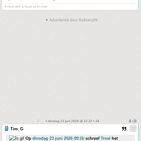
A mind with a heart of it's own
▼ Advertentie door Refinery89
• dinsdag 23 juni 2026 @ 10:22 • 48
Tim_G
Op
dinsdag 23 juni 2026 09:16
schreef
Troel
het