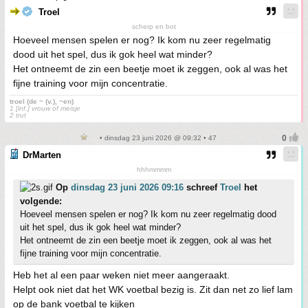
Troel
scherp en bot
Hoeveel mensen spelen er nog? Ik kom nu zeer regelmatig
dood uit het spel, dus ik gok heel wat minder?
Het ontneemt de zin een beetje moet ik zeggen, ook al was het
fijne training voor mijn concentratie.
troel (de ~ (v.), ~en)
1 [inf.] vrouw of meisje
2 trut
• dinsdag 23 juni 2026 @ 09:32 • 47
DrMarten
hhhmmmm
Op
dinsdag 23 juni 2026 09:16
schreef
Troel
het
volgende:
Hoeveel mensen spelen er nog? Ik kom nu zeer regelmatig dood
uit het spel, dus ik gok heel wat minder?
Het ontneemt de zin een beetje moet ik zeggen, ook al was het
fijne training voor mijn concentratie.
Heb het al een paar weken niet meer aangeraakt.
Helpt ook niet dat het WK voetbal bezig is. Zit dan net zo lief lam
op de bank voetbal te kijken