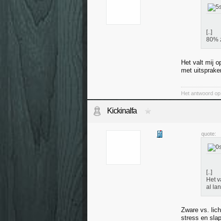
[..]
80% z
Het valt mij 
met uitsprake
Het antwoord op 
Kickinalfa
quote:
[..]
Het v
al la
Zware vs. lic
stress en sla