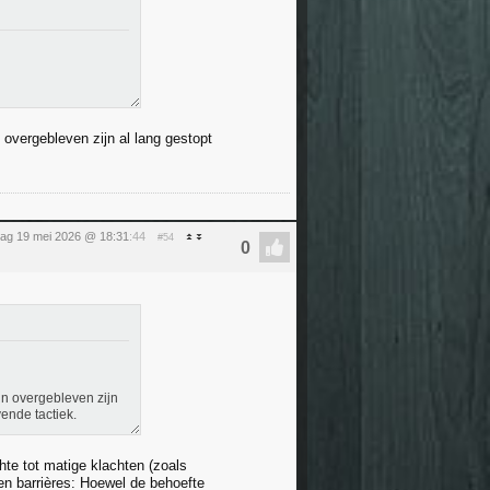
 overgebleven zijn al lang gestopt
dag 19 mei 2026 @ 18:31
:44
#54
jn overgebleven zijn
ende tactiek.
hte tot matige klachten (zoals
en barrières: Hoewel de behoefte