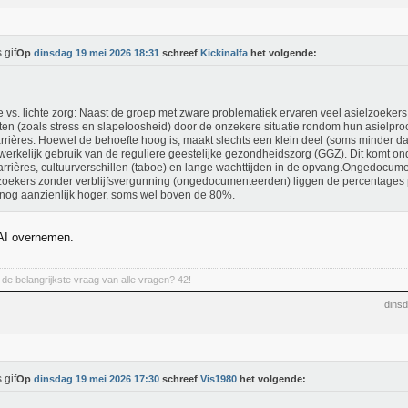
Op
dinsdag 19 mei 2026 18:31
schreef
Kickinalfa
het volgende:
 vs. lichte zorg: Naast de groep met zware problematiek ervaren veel asielzoekers 
ten (zoals stress en slapeloosheid) door de onzekere situatie rondom hun asielpr
rrières: Hoewel de behoefte hoog is, maakt slechts een klein deel (soms minder 
erkelijk gebruik van de reguliere geestelijke gezondheidszorg (GGZ). Dit komt o
arrières, cultuurverschillen (taboe) en lange wachttijden in de opvang.Ongedocu
zoekers zonder verblijfsvergunning (ongedocumenteerden) liggen de percentages 
nog aanzienlijk hoger, soms wel boven de 80%.
 AI overnemen.
de belangrijkste vraag van alle vragen? 42!
dins
Op
dinsdag 19 mei 2026 17:30
schreef
Vis1980
het volgende: