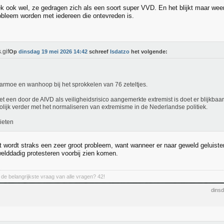
iek ook wel, ze gedragen zich als een soort super VVD. En het blijkt maar wee
obleem worden met iedereen die ontevreden is.
Op
dinsdag 19 mei 2026 14:42
schreef
Isdatzo
het volgende:
armoe en wanhoop bij het sprokkelen van 76 zeteltjes.
et een door de AIVD als veiligheidsrisico aangemerkte extremist is doet er blijkbaar
olijk verder met het normaliseren van extremisme in de Nederlandse politiek.
ieten
t wordt straks een zeer groot probleem, want wanneer er naar geweld geluiste
elddadig protesteren voorbij zien komen.
de belangrijkste vraag van alle vragen? 42!
dins