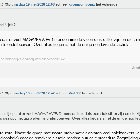
Op
dinsdag 19 mei 2026 12:08
schreef
xpompompomx
het volgende:
elfs joh?
op dat er veel MAGA/PVV/FvD-mensen imiddels een stuk stiller zijn en die zijn
n te onderbouwen. Over alles liegen is het de enige nog levende tactiek.
de belangrijkste vraag van alle vragen? 42!
dins
Op
dinsdag 19 mei 2026 17:42
schreef
Vis1980
het volgende:
alt mij op dat er veel MAGA/PVV/FvD-mensen imiddels een stuk stiller zijn en die zi
ng gestopt met uitspraken te onderbouwen. Over alles liegen is het de enige nog lev
hte zorg: Naast de groep met zware problematiek ervaren veel asielzoekers lic
peloosheid) door de onzekere situatie rondom hun asielprocedure.Zorgmijding 