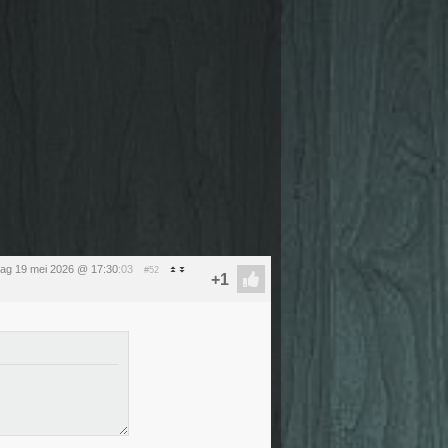
dag 19 mei 2026 @ 17:30
:03
#52