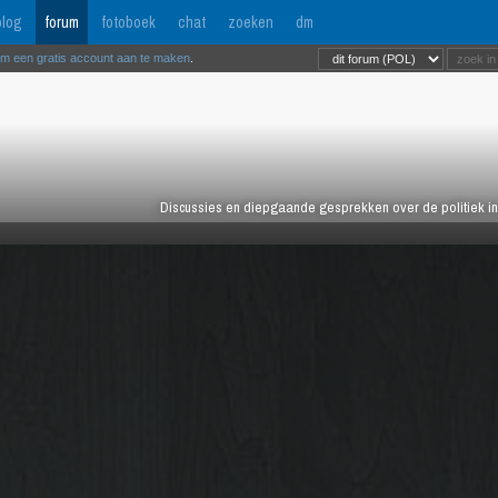
log
forum
fotoboek
chat
zoeken
dm
om een gratis account aan te maken
.
Discussies en diepgaande gesprekken over de politiek in 