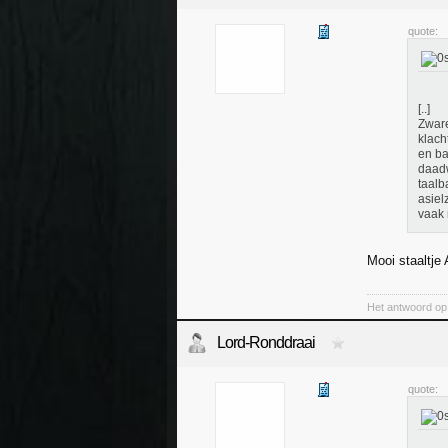
quote:
[..]
Zware
klach
en ba
daadw
taalb
asiel
vaak 
Mooi staaltje
Het antwoord op 
Lord-Ronddraai
quote: