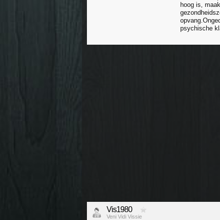
hoog is, maak
gezondheidszo
opvang.Ongedo
psychische kl
Vis1980
Veni Vidi Vissie