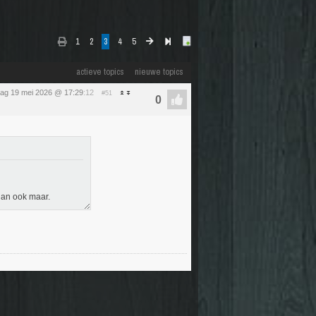
1
2
3
4
5
actieve topics
nieuwe topics
dag 19 mei 2026 @ 17:29
:12
#51
 dan ook maar.