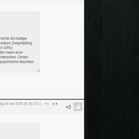
lichte tot matige
ocedure.Zorgmijding
dan 10%)
nder meer door
menteerden: Onder
psychische klachten
dag 19 mei 2026 @ 20:10
:31
#56