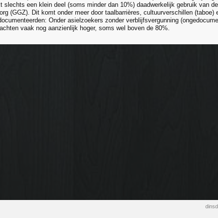
t slechts een klein deel (soms minder dan 10%) daadwerkelijk gebruik van de 
rg (GGZ). Dit komt onder meer door taalbarrières, cultuurverschillen (taboe) 
cumenteerden: Onder asielzoekers zonder verblijfsvergunning (ongedocumen
achten vaak nog aanzienlijk hoger, soms wel boven de 80%.
dins