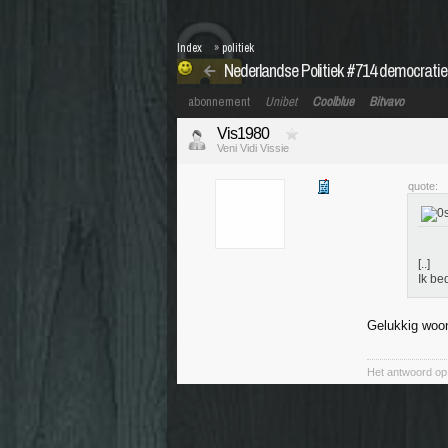
Index
»
politiek
Nederlandse Politiek #714 democratie
abonnement
Unibet
Coolblue
Bitvavo
Vis1980
Veni Vidi Vissie
quote:
[..]
Ik be
Gelukkig woon
Het antwoord op 