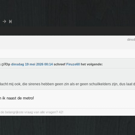
dins
Op
dinsdag 19 mei 2026 00:14
schreef
Firuze60
het volgende:
dacht mij ook, die sirenes hebben geen zin als er geen schuilkelders zijn, dus laat
 ik naast de metro!
de belangrijkste vraag van alle vragen? 42!