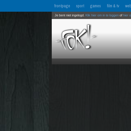
frontpage
sport
games
film & tv
web
Je bent niet ingelogd.
Klik hier om in te loggen
of
hier 