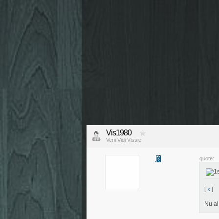
Vis1980
Veni Vidi Vissie
quote:
[
x
]
Nu al