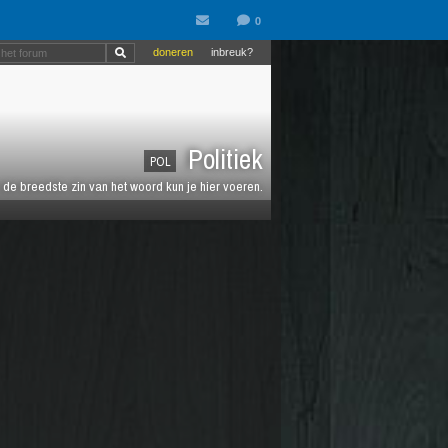
doneren
inbreuk?
Politiek
POL
de breedste zin van het woord kun je hier voeren.