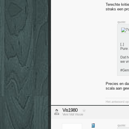
Terechte krit
straks een pr
quote:
[..]
Pure 
Dat h
we vr
#Gen
Precies en da
scala aan gew
Het antwoord op 
Vis1980
Veni Vidi Vissie
quote: