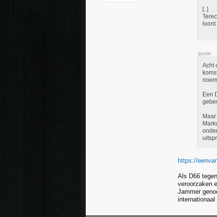
[..]
Terec
loont
quote:
Acht 
komst
noem
Een D
gebeu
Maar 
Marku
onder
uitsp
https://eenvan
Als D66 tegen 
veroorzaken e
Jammer genoeg
internationaal