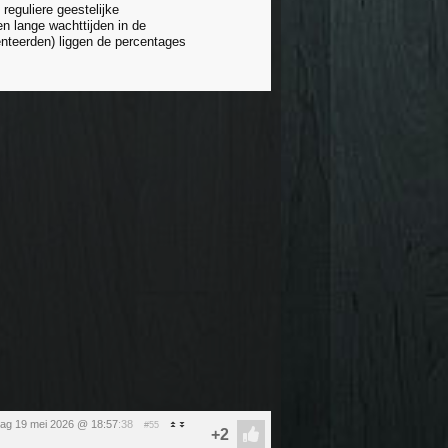
reguliere geestelijke
en lange wachttijden in de
teerden) liggen de percentages
dag 19 mei 2026 @ 18:57
:38
#55