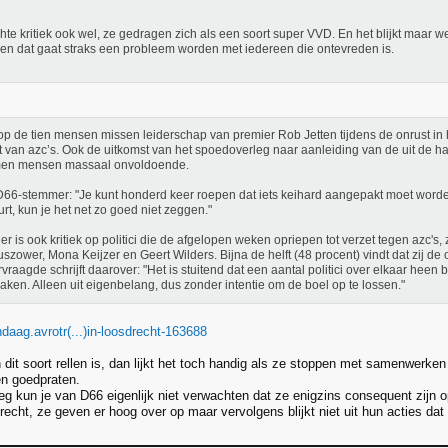
hte kritiek ook wel, ze gedragen zich als een soort super VVD. En het blijkt maar 
 en dat gaat straks een probleem worden met iedereen die ontevreden is.
op de tien mensen missen leiderschap van premier Rob Jetten tijdens de onrust in 
 van azc’s. Ook de uitkomst van het spoedoverleg naar aanleiding van de uit de h
en mensen massaal onvoldoende.
66-stemmer: "Je kunt honderd keer roepen dat iets keihard aangepakt moet worden
rt, kun je het net zo goed niet zeggen."
er is ook kritiek op politici die de afgelopen weken opriepen tot verzet tegen azc's, 
szower, Mona Keijzer en Geert Wilders. Bijna de helft (48 procent) vindt dat zij de
vraagde schrijft daarover: "Het is stuitend dat een aantal politici over elkaar heen 
raken. Alleen uit eigenbelang, dus zonder intentie om de boel op te lossen."
daag.avrotr(...)in-loosdrecht-163688
dit soort rellen is, dan lijkt het toch handig als ze stoppen met samenwerken 
n goedpraten.
 kun je van D66 eigenlijk niet verwachten dat ze enigzins consequent zijn op
 recht, ze geven er hoog over op maar vervolgens blijkt niet uit hun acties da