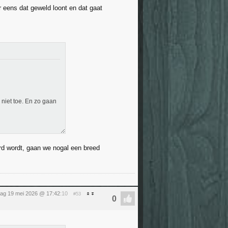
r eens dat geweld loont en dat gaat
 niet toe. En zo gaan
rd wordt, gaan we nogal een breed
dag 19 mei 2026 @ 17:42
:10
#53