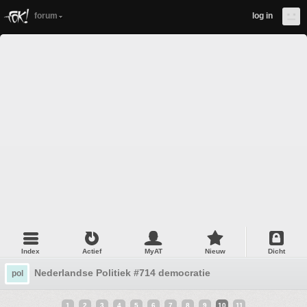
forum
log in
Index
Actief
MyAT
Nieuw
Dicht
Nederlandse Politiek #714 democratie
pol
1
2
3
4
5
6
7
8
9
10
11