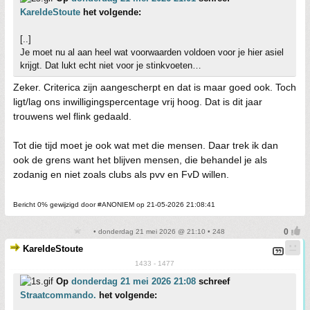
KareldeStoute
het volgende:
[..]
Je moet nu al aan heel wat voorwaarden voldoen voor je hier asiel
krijgt. Dat lukt echt niet voor je stinkvoeten…
Zeker. Criterica zijn aangescherpt en dat is maar goed ook. Toch
ligt/lag ons inwilligingspercentage vrij hoog. Dat is dit jaar
trouwens wel flink gedaald.
Tot die tijd moet je ook wat met die mensen. Daar trek ik dan
ook de grens want het blijven mensen, die behandel je als
zodanig en niet zoals clubs als pvv en FvD willen.
Bericht 0% gewijzigd door #ANONIEM op 21-05-2026 21:08:41
• donderdag 21 mei 2026 @ 21:10 • 248
KareldeStoute
1433 - 1477
Op
donderdag 21 mei 2026 21:08
schreef
Straatcommando.
het volgende: