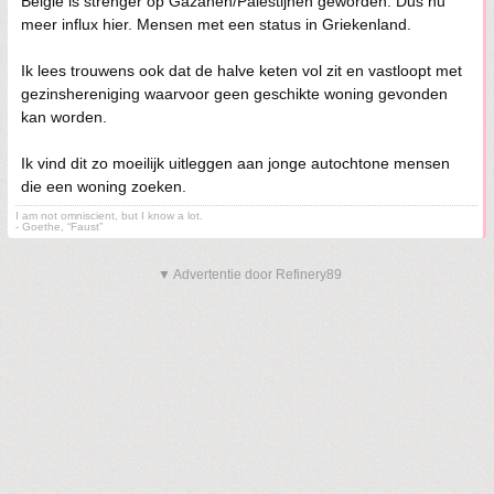
België is strenger op Gazanen/Palestijnen geworden. Dus nu
meer influx hier. Mensen met een status in Griekenland.
Ik lees trouwens ook dat de halve keten vol zit en vastloopt met
gezinshereniging waarvoor geen geschikte woning gevonden
kan worden.
Ik vind dit zo moeilijk uitleggen aan jonge autochtone mensen
die een woning zoeken.
I am not omniscient, but I know a lot.
- Goethe, “Faust”
▼ Advertentie door Refinery89