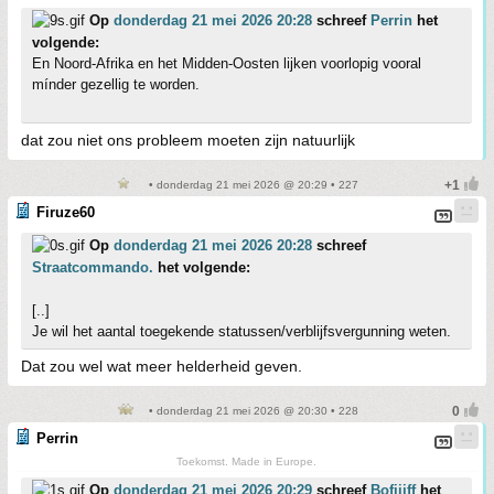
Op
donderdag 21 mei 2026 20:28
schreef
Perrin
het
volgende:
En Noord-Afrika en het Midden-Oosten lijken voorlopig vooral
mínder gezellig te worden.
dat zou niet ons probleem moeten zijn natuurlijk
• donderdag 21 mei 2026 @ 20:29 • 227
Firuze60
Op
donderdag 21 mei 2026 20:28
schreef
Straatcommando.
het volgende:
[..]
Je wil het aantal toegekende statussen/verblijfsvergunning weten.
Dat zou wel wat meer helderheid geven.
• donderdag 21 mei 2026 @ 20:30 • 228
Perrin
Toekomst. Made in Europe.
Op
donderdag 21 mei 2026 20:29
schreef
Bofjijff
het