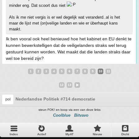
minder eng. Dat scoort dus niet
Als ik me niet vergis is er wel degelijk wat veranderd..al is het
maar de lijst met (on)veilige landen en wie er überhaupt kans
maakt.
Ik ben vooral ook heel benieuwd hoe het kabinet en EU denkt te
kunnen bewerkstelligen dat de veiligelanders straks wel terug
gestuurd kunnen worden. Wat maakt dat die landen straks daar
wel toe bereid zijn?
1
2
3
4
5
6
7
8
9
10
11
12
13
Nederlandse Politiek #714 democratie
pol
steun FOK! en koop via een van deze links
Coolblue
Bitvavo
Index
Actief
MyAT
Nieuw
Dicht