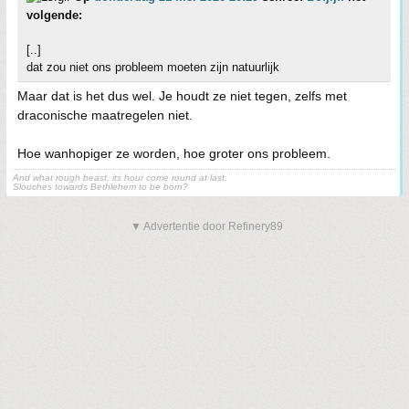
volgende:
[..]
dat zou niet ons probleem moeten zijn natuurlijk
Maar dat is het dus wel. Je houdt ze niet tegen, zelfs met
draconische maatregelen niet.
Hoe wanhopiger ze worden, hoe groter ons probleem.
And what rough beast, its hour come round at last,
Slouches towards Bethlehem to be born?
▼ Advertentie door Refinery89