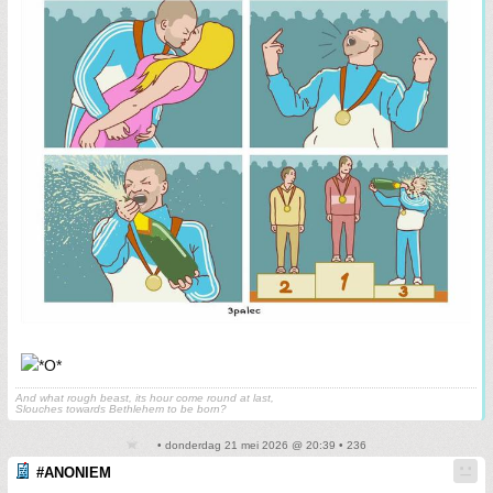
And what rough beast, its hour come round at last,
Slouches towards Bethlehem to be born?
• donderdag 21 mei 2026 @ 20:39 • 236
#ANONIEM