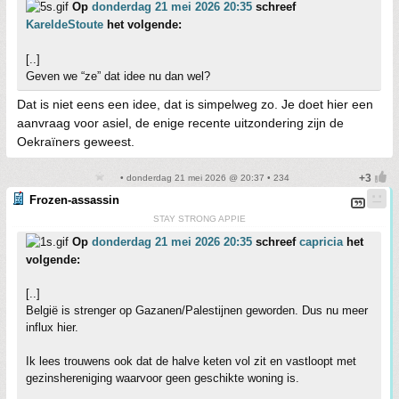
Op
donderdag 21 mei 2026 20:35
schreef
KareldeStoute
het volgende:
[..]
Geven we “ze” dat idee nu dan wel?
Dat is niet eens een idee, dat is simpelweg zo. Je doet hier een
aanvraag voor asiel, de enige recente uitzondering zijn de
Oekraïners geweest.
• donderdag 21 mei 2026 @ 20:37 • 234
Frozen-assassin
STAY STRONG APPIE
Op
donderdag 21 mei 2026 20:35
schreef
capricia
het
volgende:
[..]
België is strenger op Gazanen/Palestijnen geworden. Dus nu meer
influx hier.
Ik lees trouwens ook dat de halve keten vol zit en vastloopt met
gezinshereniging waarvoor geen geschikte woning is.