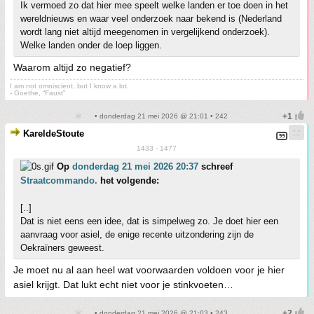
Ik vermoed zo dat hier mee speelt welke landen er toe doen in het
wereldnieuws en waar veel onderzoek naar bekend is (Nederland
wordt lang niet altijd meegenomen in vergelijkend onderzoek).
Welke landen onder de loep liggen.
Waarom altijd zo negatief?
I am not omniscient, but I know a lot.
- Goethe, “Faust”
• donderdag 21 mei 2026 @ 21:01 • 242
KareldeStoute
1433 - 1477
Op
donderdag 21 mei 2026 20:37
schreef
Straatcommando.
het volgende:
[..]
Dat is niet eens een idee, dat is simpelweg zo. Je doet hier een
aanvraag voor asiel, de enige recente uitzondering zijn de
Oekraïners geweest.
Je moet nu al aan heel wat voorwaarden voldoen voor je hier
asiel krijgt. Dat lukt echt niet voor je stinkvoeten…
• donderdag 21 mei 2026 @ 21:03 • 243