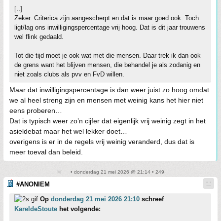
[..]
Zeker. Criterica zijn aangescherpt en dat is maar goed ook. Toch
ligt/lag ons inwilligingspercentage vrij hoog. Dat is dit jaar trouwens
wel flink gedaald.
Tot die tijd moet je ook wat met die mensen. Daar trek ik dan ook
de grens want het blijven mensen, die behandel je als zodanig en
niet zoals clubs als pvv en FvD willen.
Maar dat inwilligingspercentage is dan weer juist zo hoog omdat
we al heel streng zijn en mensen met weinig kans het hier niet
eens proberen…
Dat is typisch weer zo’n cijfer dat eigenlijk vrij weinig zegt in het
asieldebat maar het wel lekker doet…
overigens is er in de regels vrij weinig veranderd, dus dat is
meer toeval dan beleid.
• donderdag 21 mei 2026 @ 21:14 • 249
#ANONIEM
Op
donderdag 21 mei 2026 21:10
schreef
KareldeStoute
het volgende: