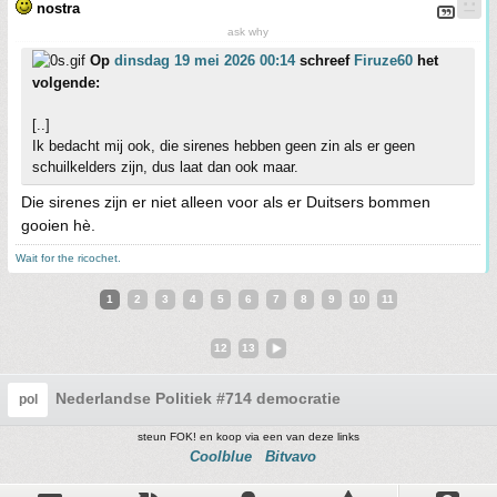
nostra
ask why
Op
dinsdag 19 mei 2026 00:14
schreef
Firuze60
het
volgende:
[..]
Ik bedacht mij ook, die sirenes hebben geen zin als er geen
schuilkelders zijn, dus laat dan ook maar.
Die sirenes zijn er niet alleen voor als er Duitsers bommen
gooien hè.
Wait for the ricochet.
1
2
3
4
5
6
7
8
9
10
11
12
13
Nederlandse Politiek #714 democratie
pol
steun FOK! en koop via een van deze links
Coolblue
Bitvavo