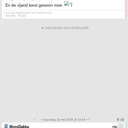
En de vijand leest gewoon mee.
I am not omniscient, but I know a lot.
- Goethe, “Faust”
▼ Advertentie door Refinery89
• maandag 18 mei 2026 @ 19:54 • 7
MoreDakka