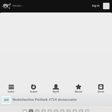
forum
log in
Index
Actief
MyAT
Nieuw
Dicht
Nederlandse Politiek #714 democratie
pol
1
2
3
4
5
6
7
8
9
10