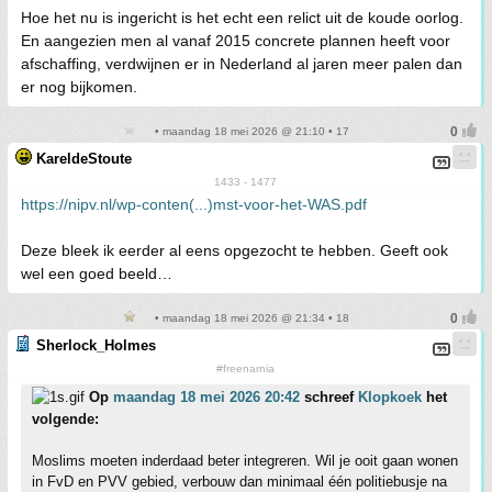
Hoe het nu is ingericht is het echt een relict uit de koude oorlog.
En aangezien men al vanaf 2015 concrete plannen heeft voor
afschaffing, verdwijnen er in Nederland al jaren meer palen dan
er nog bijkomen.
• maandag 18 mei 2026 @ 21:10 • 17
KareldeStoute
1433 - 1477
https://nipv.nl/wp-conten(...)mst-voor-het-WAS.pdf
Deze bleek ik eerder al eens opgezocht te hebben. Geeft ook
wel een goed beeld…
• maandag 18 mei 2026 @ 21:34 • 18
Sherlock_Holmes
#freenarnia
Op
maandag 18 mei 2026 20:42
schreef
Klopkoek
het
volgende:
Moslims moeten inderdaad beter integreren. Wil je ooit gaan wonen
in FvD en PVV gebied, verbouw dan minimaal één politiebusje na