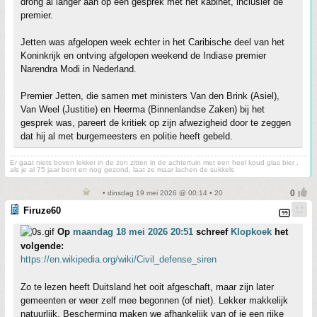
drong al langer aan op een gesprek met het kabinet, inclusief de
premier.
Jetten was afgelopen week echter in het Caribische deel van het
Koninkrijk en ontving afgelopen weekend de Indiase premier
Narendra Modi in Nederland.
Premier Jetten, die samen met ministers Van den Brink (Asiel),
Van Weel (Justitie) en Heerma (Binnenlandse Zaken) bij het
gesprek was, pareert de kritiek op zijn afwezigheid door te zeggen
dat hij al met burgemeesters en politie heeft gebeld.
Er gaat niets boven lekker in de zon zitten in de achtertuin met een heel koud glas bier ,
als je al 75 jaar bent en nog gezond, laat ze maar lachen de sukkels
• dinsdag 19 mei 2026 @ 00:14 • 20
Firuze60
Op
maandag 18 mei 2026 20:51
schreef
Klopkoek
het
volgende:
https://en.wikipedia.org/wiki/Civil_defense_siren
Zo te lezen heeft Duitsland het ooit afgeschaft, maar zijn later
gemeenten er weer zelf mee begonnen (of niet). Lekker makkelijk
natuurlijk. Bescherming maken we afhankelijk van of je een rijke