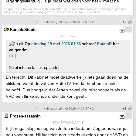
regeringsvliegtuig , ja je moet wat doen voor het klimaat he
Er gaat niets boven lekker in de zon zitten in de achtertuin met een heel koud glas bier ,
als je al 75 jaar bent en nog gezond, laat ze maar lachen de sukkels
• dinsdag 19 mei 2026 @ 07:07 • 23
KareldeStoute
1433 - 1477
Op
dinsdag 19 mei 2026 01:36
schreef
RotatoR
het
volgende:
[
x
]
Nu al interne kritiek op Jetten.
En terecht. Dit kabinet moet daadwerkelijk iets gaan doen na de
stilstand vanaf de val van Rutte IV. En dat hebben ze ook
beloofd. Dus hoog tijd dat Jetten zowel die relschoppers als de
VVD een flinke schop onder de kont geeft.
• dinsdag 19 mei 2026 @ 07:37 • 24
Frozen-assassin
STAY STRONG APPIE
Blijft nogal slapjes nog van Jetten inderdaad. Zeg eens waar je
nou voor staat. Hij laat zich nog steeds gijzelen door de VVD en