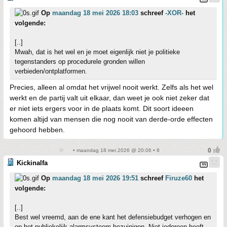
Op
maandag 18 mei 2026 18:03
schreef
-XOR-
het
volgende:
[..]
Mwah, dat is het wel en je moet eigenlijk niet je politieke
tegenstanders op procedurele gronden willen
verbieden/ontplatformen.
Precies, alleen al omdat het vrijwel nooit werkt. Zelfs als het wel
werkt en de partij valt uit elkaar, dan weet je ook niet zeker dat
er niet iets ergers voor in de plaats komt. Dit soort ideeen
komen altijd van mensen die nog nooit van derde-orde effecten
gehoord hebben.
• maandag 18 mei 2026 @ 20:06 • 8
Kickinalfa
Op
maandag 18 mei 2026 19:51
schreef
Firuze60
het
volgende:
[..]
Best wel vreemd, aan de ene kant het defensiebudget verhogen en
op het publiekelijk alarmsysteem bezuinigen. Niet iedereen heeft