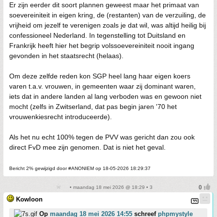
Er zijn eerder dit soort plannen geweest maar het primaat van
soevereiniteit in eigen kring, de (restanten) van de verzuiling, de
vrijheid om jezelf te verenigen zoals je dat wil, was altijd heilig bij
confessioneel Nederland. In tegenstelling tot Duitsland en
Frankrijk heeft hier het begrip volssoevereiniteit nooit ingang
gevonden in het staatsrecht (helaas).
Om deze zelfde reden kon SGP heel lang haar eigen koers
varen t.a.v. vrouwen, in gemeenten waar zij dominant waren,
iets dat in andere landen al lang verboden was en gewoon niet
mocht (zelfs in Zwitserland, dat pas begin jaren '70 het
vrouwenkiesrecht introduceerde).
Als het nu echt 100% tegen de PVV was gericht dan zou ook
direct FvD mee zijn genomen. Dat is niet het geval.
Bericht 2% gewijzigd door #ANONIEM op 18-05-2026 18:29:37
• maandag 18 mei 2026 @ 18:29 • 3
Kowloon
Op
maandag 18 mei 2026 14:55
schreef
phpmystyle