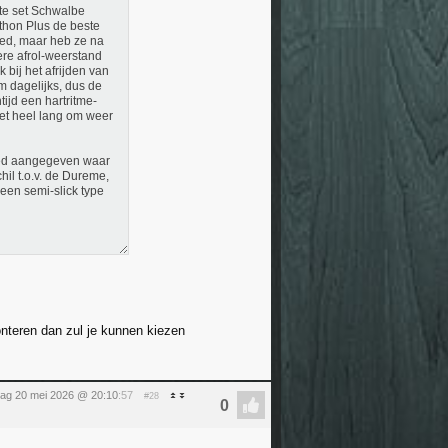
rste set Schwalbe
thon Plus de beste
reed, maar heb ze na
re afrol-weerstand
 bij het afrijden van
km dagelijks, dus de
ijd een hartritme-
 het heel lang om weer
oed aangegeven waar
hil t.o.v. de Dureme,
 een semi-slick type
monteren dan zul je kunnen kiezen
ag 20 mei 2026 @ 20:10
:57
#28