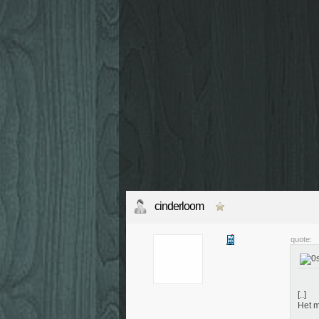
cinderloom
quote:
[..]
Het m