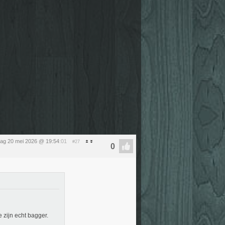
ag 20 mei 2026 @ 19:54
:01
#27
 zijn echt bagger.