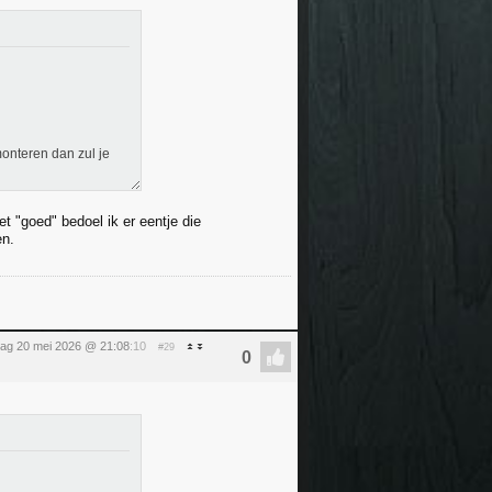
 monteren dan zul je
t "goed" bedoel ik er eentje die
en.
ag 20 mei 2026 @ 21:08
:10
#29