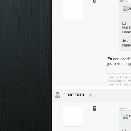
quote:
[..]
Helde
Dank
Je za
kunn
En een goede 
jou liever lan
Sam the American
Alice Cooper : W
Sam the American
cinderloom
quote: