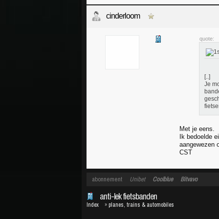
cinderloom
quote:
[..]
Je mo
bande
gesch
fiets
Met je eens.
Ik bedoelde ei
aangewezen op
CST
abonnement
Unibet
Coolblue
Bitvavo
anti-lek fietsbanden
Index
»
planes, trains & automobiles