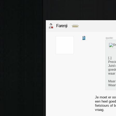
Farenji
quote:
[..]
Preci
Juist
goede
waar 
Maar 
Waar 
Je moet er oo
een heel goed
fietstours of 
vraag.