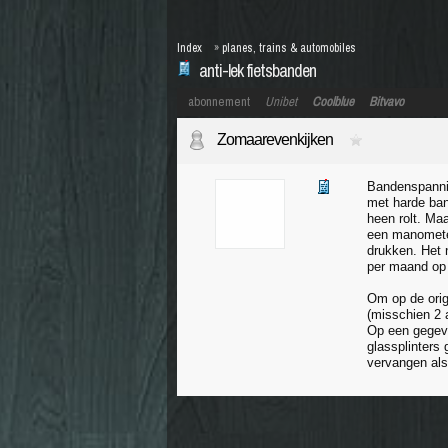
Index
»
planes, trains & automobiles
anti-lek fietsbanden
abonnement
Unibet
Coolblue
Bitvavo
Zomaarevenkijken
Bandenspannin
met harde band
heen rolt. Maa
een manometer
drukken. Het 
per maand op 
Om op de orig
(misschien 2 
Op een gegeve
glassplinters
vervangen als