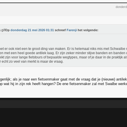
donderd
Op
donderdag 21 mei 2026 01:31
schreef
Farenji
het volgende:
et er ook niet een te groot ding van maken. Er is helemaal niks mis met Schwalbe
n met een heel goede antilek laag. Er zijn zeker minder stijve banden en banden 
ikt zijn voor lange fietstours of bepaalde wegtypes, maar of je daar in de praktijk 
er echt zo veel van merkt is maar de vraag.
genlijk; als je naar een fietsenmaker gaat met de vraag dat je (nieuwe) antil
 wat hij in zijn rek heeft hangen? De ene fietsenmaker zal met Swalbe werk