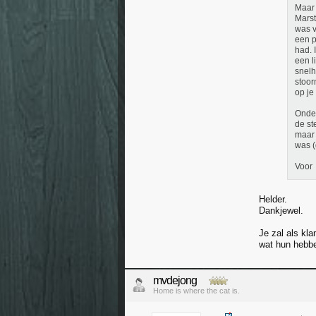
Maar 
Marst
was v
een p
had. 
een l
snelh
stoor
op je
Onder
de st
maar 
was (
Voor
Helder.
Dankjewel.
Je zal als kla
wat hun hebb
mvdejong
Home is where the cat is.