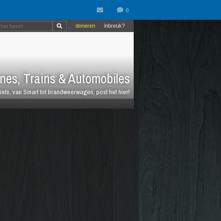
doneren
inbreuk?
nes, Trains & Automobiles
fiets, van Smart tot brandweerwagen, post het hier!