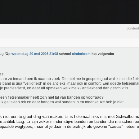
donderd
Op
woensdag 20 mei 2026 21:08
schreef
cinderloom
het volgende:
es.
 naar zo iemand ben ik naar op zoek. Die met me in gesprek gaat wat ik met die fie
 band is qua "veiligheid" in de antileks, maar ook in comfort. Een goede fietsenma
je precies fietst, en daar uit opmaken welk melk / antilekband dan geschikt is.
een fietsenmaker heeft toch niet tal van banden op voorraad?
ik ga is een rek en daar hangen wat banden in en meer keuze heb je niet.
k niet een te groot ding van maken. Er is helemaal niks mis met Schwalbe m
e antilek laag. Er zijn zeker minder stijve banden en banden die misschien bet
bepaalde wegtypes, maar of je daar in de praktijk als gewone "casual" fietser