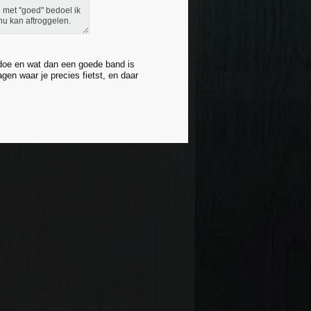
n met "goed" bedoel ik
 nu kan aftroggelen.
 doe en wat dan een goede band is
gen waar je precies fietst, en daar