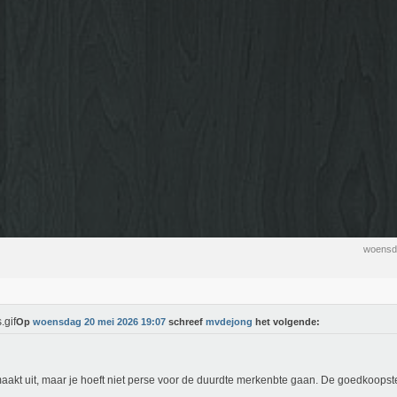
woensd
Op
woensdag 20 mei 2026 19:07
schreef
mvdejong
het volgende:
aakt uit, maar je hoeft niet perse voor de duurdte merkenbte gaan. De goedkoopste