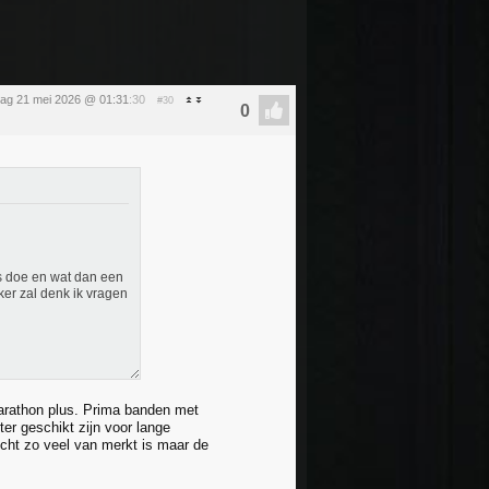
ag 21 mei 2026 @ 01:31
:30
#30
ts doe en wat dan een
ker zal denk ik vragen
arathon plus. Prima banden met
er geschikt zijn voor lange
 echt zo veel van merkt is maar de