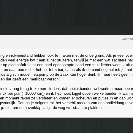
woensd
g en rolweerstand hebben ook te maken met de ondergrond. Als je veel over s
en veel energie kwijt aan al het stuiteren, terwijl je met een wat zachtere b
r op glad asfalt fietst een hard opgepompte band een stuk lichter weet ik uit e
 en daarmee red ik het net tot 5 bar, dat is als ik de band nog net ietsje met
nostalgisch model fietspomp op de zaak kan hoger denk ik maar heeft geen m
en dat geeft een merkbaar verschil.
inele vraag terug te komen: ik denk dat antilekbanden wel werken maar heb n
a 3x per jaar (=10000 km)) en ik heb nooit bijgehouden welke banden ik wanneer
n moment raken ze versleten en komen er scheuren en putjes in en dan wor
 gevaarlijk. Dan ga je volgens mij het verschil merken van een antileklaag ter
 je niet om de haverklap langs de weg wilt staan te plakken.