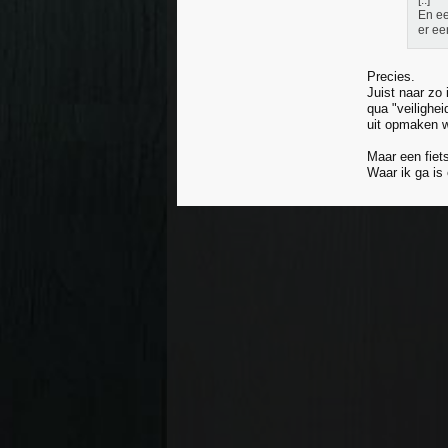
[..]
En ee
er ee
Precies.
Juist naar zo
qua "veilighei
uit opmaken w
Maar een fiet
Waar ik ga is