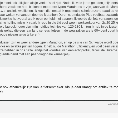
je moet ook uitkijken als je veel of snel rijdt. Nadat ik, vele jaren geleden, mijn ee
hons versleten had, bleken er meerdere typen Marathons te zijn, waarvan de Mara
.w.b. antilek-kwaliteiten. Ik kocht die, omdat ik regelmatig schelpenzand-paadjes 
aar weken vervangen door de Marathon Dureme, omdat de Plus voelbaar zwaarde
Ik merkte het vooral als ik even ophield met trappen, ik voelde de fiets vertragen; ook
ichte helling miste ik vaart. Ik reed in die tijd veel woon-werkverkeer van 2x 20-25 
eid lag ook hoger dsn mijn huidige tochtjes van 120-180 km (en ik heb in de tussent
nis gehad die een jaar lang serieus fietsen in de weg zat, en als je 60+ bent duurt
 oude niveau terug te keren).
tussen zijn er weer andere typen Marathon, en op de site van Schwalbe wordt g
erke en zwakke punten liggen. Ik heb nu de Marathon Efficiency, en voel geen versc
ze hebben in ons natte landje het voordeel van een echt profiel, terwijl de Dureme
gladde band met een paar diagonale kanaaltjes).
nt ook afhankelijk zijn van je fietsenmaker. Als je daar vraagt om antilek te 
en
woensd