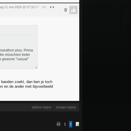
ag 21 mei 2026 @ 07:33
:47
#31
 marathon plus. Prima
die misschien beter
als gewone "casual"
ek banden zoekt, dan ben je toch
en en de ander met bijvoorbeeld
actieve topics
nieuwe topics
1
2