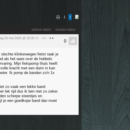
1
2
actieve topics
nieuwe topics
ag 20 mei 2026 @ 19:30
:18
#26
lechte klinkerwegen fietst raak je
and als het ware over de hobbels
rvaring. Mijn fietspomp thuis heeft
 volle kracht met een duim in kan
eter. Ik pomp de banden zo'n 1x
iet zo vaak een lekke band
 lek rijd dus ik ben niet zo zeker.
den scherpe steentjes en
wijl je een goedkope band dan moet