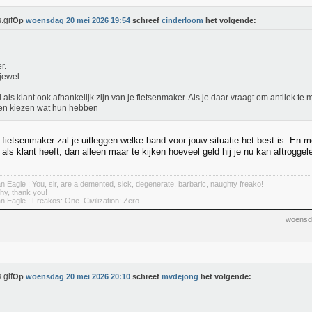
Op
woensdag 20 mei 2026 19:54
schreef
cinderloom
het volgende:
r.
jewel.
l als klant ook afhankelijk zijn van je fietsenmaker. Als je daar vraagt om antilek te
en kiezen wat hun hebben
fietsenmaker zal je uitleggen welke band voor jouw situatie het best is. En me
g als klant heeft, dan alleen maar te kijken hoeveel geld hij je nu kan aftroggel
 Eagle : You, sir, are a demented, sick, degenerate, barbaric, naughty freako!
hy, thank you!
 Eagle : Freakos: One. Civilization: Zero.
woensd
Op
woensdag 20 mei 2026 20:10
schreef
mvdejong
het volgende: