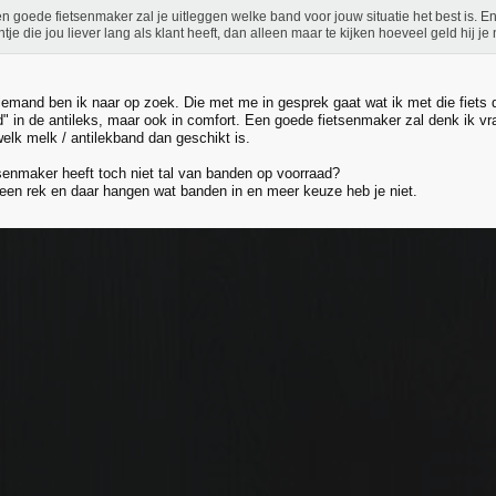
n goede fietsenmaker zal je uitleggen welke band voor jouw situatie het best is. E
ntje die jou liever lang als klant heeft, dan alleen maar te kijken hoeveel geld hij je
 iemand ben ik naar op zoek. Die met me in gesprek gaat wat ik met die fiets
d" in de antileks, maar ook in comfort. Een goede fietsenmaker zal denk ik vra
elk melk / antilekband dan geschikt is.
senmaker heeft toch niet tal van banden op voorraad?
 een rek en daar hangen wat banden in en meer keuze heb je niet.