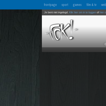
frontpage
sport
games
film & tv
web
Je bent niet ingelogd.
Klik hier om in te loggen
of
hier 
G