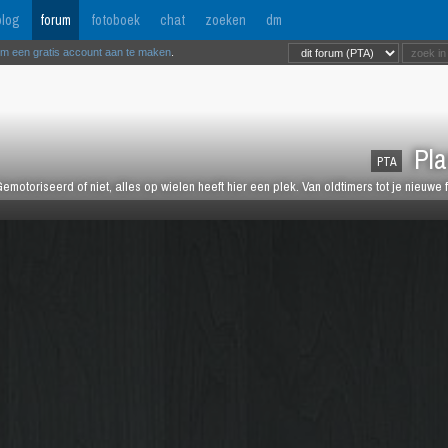
log
forum
fotoboek
chat
zoeken
dm
om een gratis account aan te maken
.
Pla
PTA
emotoriseerd of niet, alles op wielen heeft hier een plek. Van oldtimers tot je nieuwe 