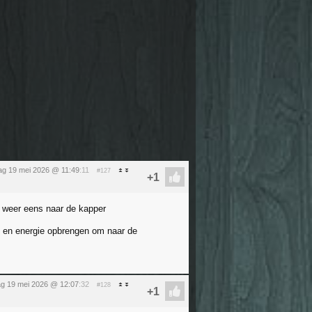
ag 19 mei 2026 @ 11:49
:11
#127
k weer eens naar de kapper
ed en energie opbrengen om naar de
ag 19 mei 2026 @ 12:07
:32
#128