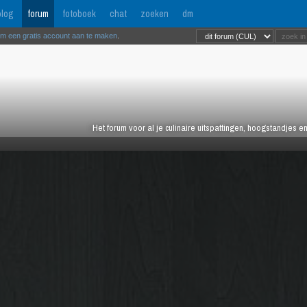
log
forum
fotoboek
chat
zoeken
dm
om een gratis account aan te maken
.
Het forum voor al je culinaire uitspattingen, hoogstandjes 