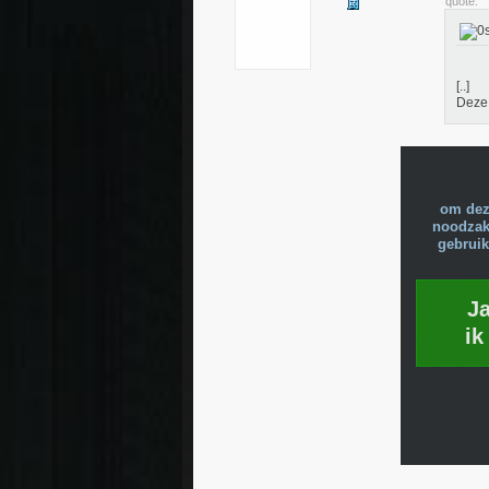
quote:
[..]
Deze 
om dez
noodzake
gebruik
J
ik