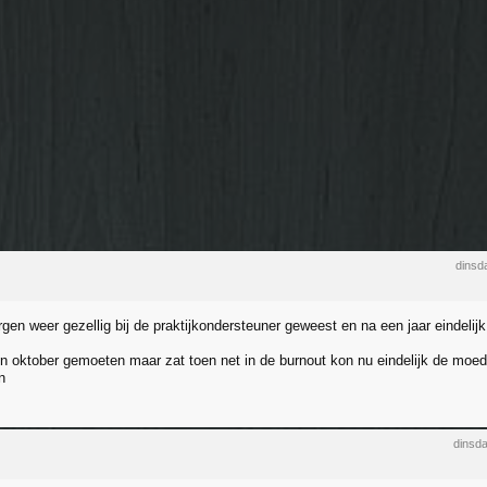
dinsd
gen weer gezellig bij de praktijkondersteuner geweest en na een jaar eindelij
 in oktober gemoeten maar zat toen net in de burnout kon nu eindelijk de mo
n
dinsd