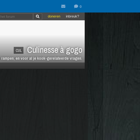
doneren
inbreuk?
Culinesse à gogo
CUL
en rampen, en voor al je kook-gerelateerde vragen.