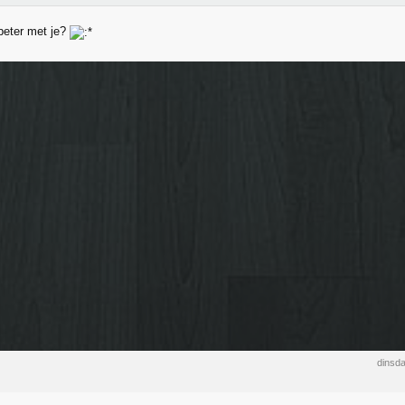
beter met je?
dinsd