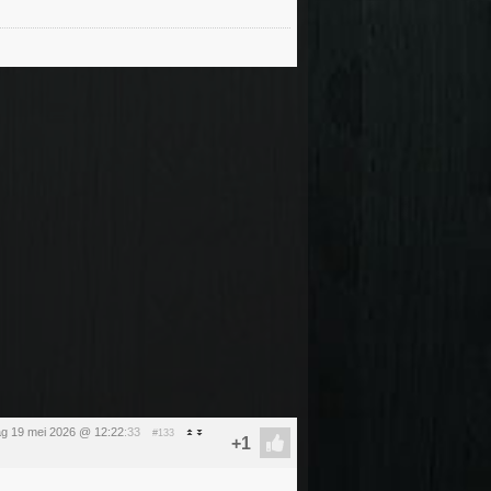
ag 19 mei 2026 @ 12:22
:33
#133