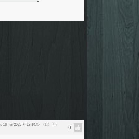
ag 19 mei 2026 @ 12:10
:05
#130