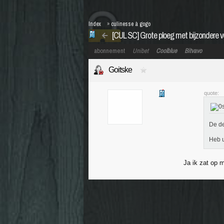
Index
»
culinesse à gogo
[CUL SC] Grote ploeg met bijzondere 
abonnement
Unibet
Coolblue
Bitvavo
Goitske
quote:
De de
Heb u
Ja ik zat op 