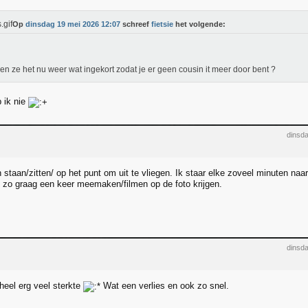
Op
dinsdag 19 mei 2026 12:07
schreef
fietsie
het volgende:
n ze het nu weer wat ingekort zodat je er geen cousin it meer door bent ?
 ik nie
dinsd
staan/zitten/ op het punt om uit te vliegen. Ik staar elke zoveel minuten naa
 zo graag een keer meemaken/filmen op de foto krijgen.
dinsd
heel erg veel sterkte
Wat een verlies en ook zo snel.