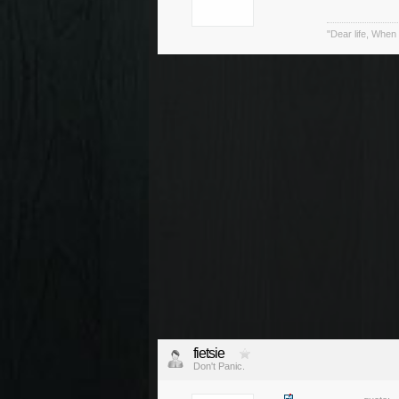
"Dear life, When 
fietsie
Don't Panic.