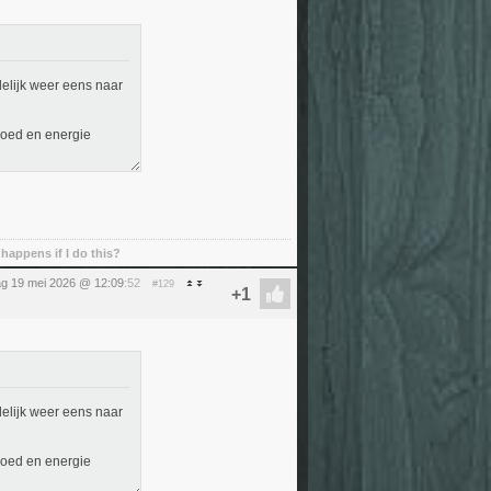
delijk weer eens naar
moed en energie
happens if I do this?
ag 19 mei 2026 @ 12:09
:52
#129
delijk weer eens naar
moed en energie