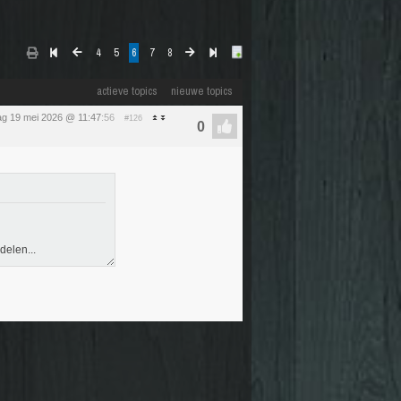
4
5
6
7
8
actieve topics
nieuwe topics
ag 19 mei 2026 @ 11:47
:56
#126
delen...