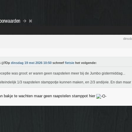
voorwaarden
dinsd
Op
dinsdag 19 mei 2026 10:50
schreef
fietsie
het volgende:
ceptie was groot: er waren geen raapstelen meer bij de Jumbo gistermiddag...
iteindelijk 1/3 raapstelen stamppotje kunnen maken, en 2/3 andijvie. En dan maar 
mn bakje te wachten maar geen raapstelen stamppot hier