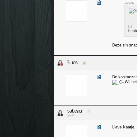
quote:
[..]
Hebbe
Deze zin snap
Blues
De koolmezen 
Wil het
Isabeau
ISFP
Lieve Kaatje, 