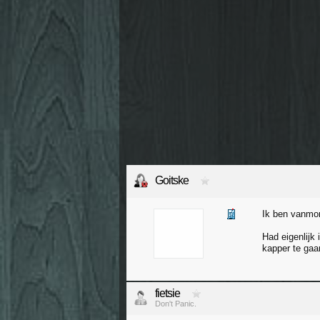
Goitske
Ik ben vanmor
Had eigenlijk
kapper te gaa
fietsie
Don't Panic.