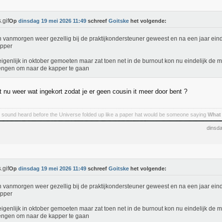
Op
dinsdag 19 mei 2026 11:49
schreef
Goitske
het volgende:
n vanmorgen weer gezellig bij de praktijkondersteuner geweest en na een jaar ein
apper
igenlijk in oktober gemoeten maar zat toen net in de burnout kon nu eindelijk de 
ngen om naar de kapper te gaan
 nu weer wat ingekort zodat je er geen cousin it meer door bent ?
t sound heard before the Universe folded up like a paper hat would be someone saying
What 
dinsd
Op
dinsdag 19 mei 2026 11:49
schreef
Goitske
het volgende:
n vanmorgen weer gezellig bij de praktijkondersteuner geweest en na een jaar ein
apper
igenlijk in oktober gemoeten maar zat toen net in de burnout kon nu eindelijk de 
ngen om naar de kapper te gaan