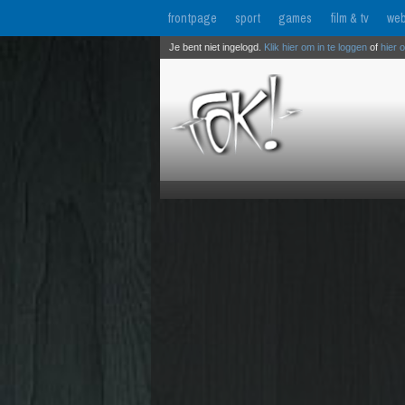
frontpage
sport
games
film & tv
web
Je bent niet ingelogd.
Klik hier om in te loggen
of
hier 