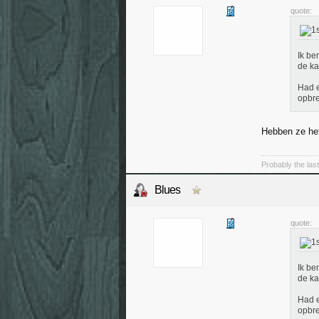
quote:
Ik be
de k
Had e
opbre
Hebben ze het
Probably the las
Blues
quote:
Ik be
de k
Had e
opbre