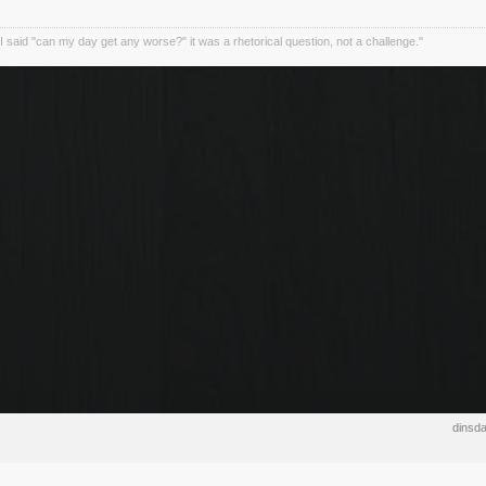
I said "can my day get any worse?" it was a rhetorical question, not a challenge."
dinsd