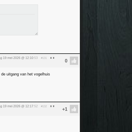
ag 19 mei 2026 @ 12:10
:53
#131
r de uitgang van het vogelhuis
ag 19 mei 2026 @ 12:17
:52
#132