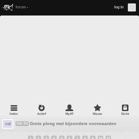
forum
log in
Index
Actief
MyAT
Nieuw
Dicht
Grote ploeg met bijzondere voorwaarden
cul
CUL SC
1
2
3
4
5
6
7
8
9
10
11