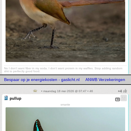
No I don't want fiber in my soda. I don't want protein in my waffles. Stop adding random
shit to perfectly good food.
Bespaar op je energiekosten - gaslicht.nl
ANWB Verzekeringen
• maandag 18 mei 2026 @ 07:47 • 46
pullup
smartie