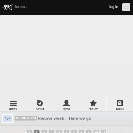
forum
log in
Index
Actief
MyAT
Nieuw
Dicht
Nieuwe week .. Here we go
40+
40+ SC #5723
1
2
3
4
5
6
7
8
9
10
11