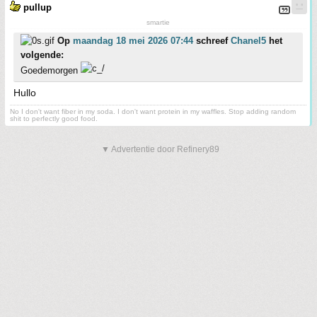
pullup
smartie
Op
maandag 18 mei 2026 07:44
schreef
Chanel5
het
volgende:
Goedemorgen
Hullo
No I don't want fiber in my soda. I don't want protein in my waffles. Stop adding random
shit to perfectly good food.
▼ Advertentie door Refinery89