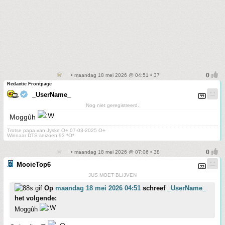
• maandag 18 mei 2026 @ 04:51 • 37
Redactie Frontpage
_UserName_
Nog niet geregistreerd.
Moggûh
Trotse papa van Jyske O+ 07-03-2025 O+
Winnaar DTS seizoen 93 *O*
• maandag 18 mei 2026 @ 07:06 • 38
MooieTop6
JUS MOET BLIJVEN
Op
maandag 18 mei 2026 04:51
schreef
_UserName_
het volgende:
Moggûh