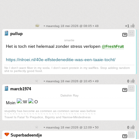
• maandag 18 mei 2026 @ 08:05 • 48
pullup
smartie
Het is toch niet helemaal zonder stress verlopen
@FreshFruit
https://nlroei.nl/40e-elfstedeneditie-was-een-taaie-tocht/
No I don't want fiber in my soda. I don't want protein in my waffles. Stop adding random
shit to perfectly good food.
• maandag 18 mei 2026 @ 10:45 • 49
marcb1974
Dakshin Ray
Moin
stupidity has become as common as common sense was before
~ ~ ~ ~ ~ ~ ~ ~ ~ ~ ~ ~ ~ ~ ~ ~ ~ ~ ~ ~ ~ ~ ~ ~ ~ ~ ~ ~ ~ ~ ~ ~ ~
Travel Is Fatal To Prejudice, Bigotry and Narrow-Mindedness
• maandag 18 mei 2026 @ 12:09 • 50
Superbadeendje