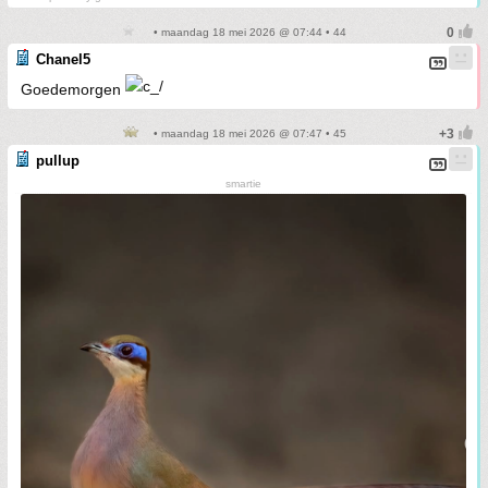
• maandag 18 mei 2026 @ 07:44 • 44
Chanel5
Goedemorgen
• maandag 18 mei 2026 @ 07:47 • 45
pullup
smartie