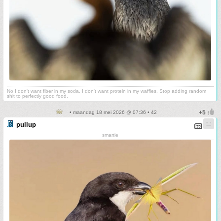
No I don't want fiber in my soda. I don't want protein in my waffles. Stop adding random
shit to perfectly good food.
• maandag 18 mei 2026 @ 07:36 • 42
pullup
smartie