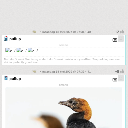
• maandag 18 mei 2026 @ 07:34 • 40
pullup
smartie
No I don't want fiber in my soda. I don't want protein in my waffles. Stop adding random
shit to perfectly good food.
• maandag 18 mei 2026 @ 07:35 • 41
pullup
smartie