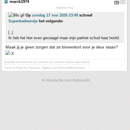
marcb1974
Dakshin Ray
Op
zondag 17 mei 2026 23:49
schreef
Superbadeendje
het volgende:
[..]
Ik heb het hier even gevraagd maar mijn parkiet schud haar hoofd.
Maak jij je geen zorgen dat ze binnenkort voor je deur staan?
stupidity has become as common as common sense was before
~ ~ ~ ~ ~ ~ ~ ~ ~ ~ ~ ~ ~ ~ ~ ~ ~ ~ ~ ~ ~ ~ ~ ~ ~ ~ ~ ~ ~ ~ ~ ~ ~
Travel Is Fatal To Prejudice, Bigotry and Narrow-Mindedness
▼ Advertentie door Refinery89