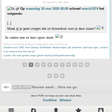
De wereld is mijn vijver
Op
maandag 18 mei 2026 00:09
schreef
marcb1974
het
volgende:
[..]
Maak jij je geen zorgen dat ze binnenkort voor je deur staan?
3x raden wie er dan open doet.
Actioni contrariam semper et æqualem esse reactionem
Gedicht voor SBE door Deisyy
,
DerRabbit: Badeendjes zijn iedereen zijn/haar type, anders
is er serieus iets mis met je!
Lovely: Na veel gedoe,maar gelukt dankzij @Superbadeendje
1
2
3
4
5
6
7
8
9
10
11
12
13
Nieuwe week .. Here we go
40+
40+ SC #5723
steun FOK! en koop via een van deze links
Coolblue
Bitvavo