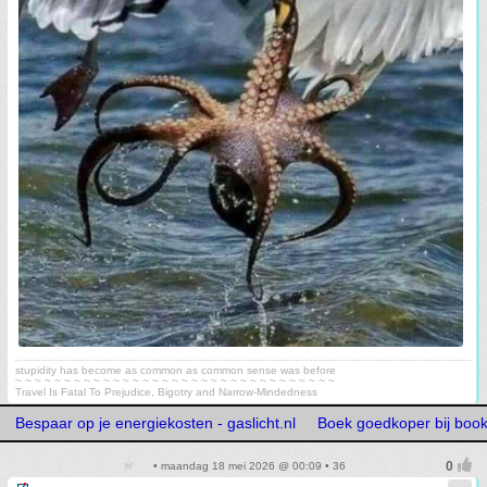
stupidity has become as common as common sense was before
~ ~ ~ ~ ~ ~ ~ ~ ~ ~ ~ ~ ~ ~ ~ ~ ~ ~ ~ ~ ~ ~ ~ ~ ~ ~ ~ ~ ~ ~ ~ ~ ~
Travel Is Fatal To Prejudice, Bigotry and Narrow-Mindedness
Bespaar op je energiekosten - gaslicht.nl
Boek goedkoper bij boo
• maandag 18 mei 2026 @ 00:09 • 36