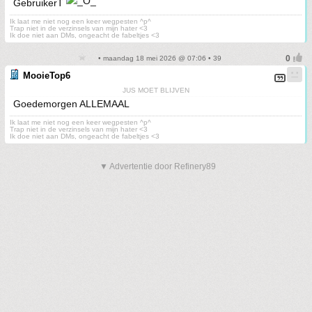
GebruikerT
Ik laat me niet nog een keer wegpesten ^p^
Trap niet in de verzinsels van mijn hater <3
Ik doe niet aan DMs, ongeacht de fabeltjes <3
• maandag 18 mei 2026 @ 07:06 • 39
MooieTop6
JUS MOET BLIJVEN
Goedemorgen ALLEMAAL
Ik laat me niet nog een keer wegpesten ^p^
Trap niet in de verzinsels van mijn hater <3
Ik doe niet aan DMs, ongeacht de fabeltjes <3
▼ Advertentie door Refinery89