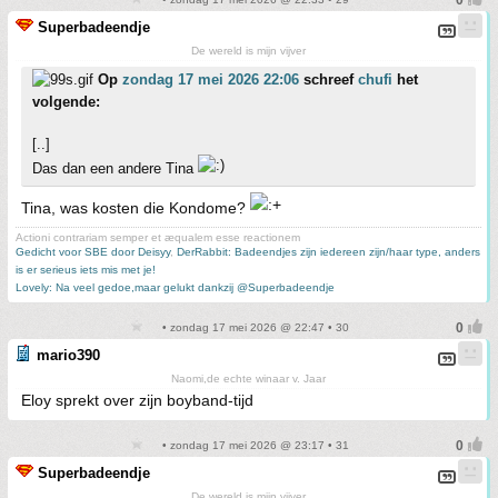
Superbadeendje
De wereld is mijn vijver
Op
zondag 17 mei 2026 22:06
schreef
chufi
het
volgende:
[..]
Das dan een andere Tina
Tina, was kosten die Kondome?
Actioni contrariam semper et æqualem esse reactionem
Gedicht voor SBE door Deisyy
,
DerRabbit: Badeendjes zijn iedereen zijn/haar type, anders
is er serieus iets mis met je!
Lovely: Na veel gedoe,maar gelukt dankzij @Superbadeendje
• zondag 17 mei 2026 @ 22:47 • 30
mario390
Naomi,de echte winaar v. Jaar
Eloy sprekt over zijn boyband-tijd
• zondag 17 mei 2026 @ 23:17 • 31
Superbadeendje
De wereld is mijn vijver