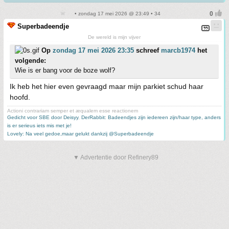
• zondag 17 mei 2026 @ 23:49 • 34
Superbadeendje
De wereld is mijn vijver
Op
zondag 17 mei 2026 23:35
schreef
marcb1974
het
volgende:
Wie is er bang voor de boze wolf?
Ik heb het hier even gevraagd maar mijn parkiet schud haar
hoofd.
Actioni contrariam semper et æqualem esse reactionem
Gedicht voor SBE door Deisyy
,
DerRabbit: Badeendjes zijn iedereen zijn/haar type, anders
is er serieus iets mis met je!
Lovely: Na veel gedoe,maar gelukt dankzij @Superbadeendje
▼ Advertentie door Refinery89