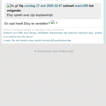
Op
zondag 17 mei 2026 22:47
schreef
mario390
het
volgende:
Eloy sprekt over zijn boyband-tijd
En wat heeft Eloy te vertellen?
Actioni contrariam semper et æqualem esse reactionem
Gedicht voor SBE door Deisyy
,
DerRabbit: Badeendjes zijn iedereen zijn/haar type, anders
is er serieus iets mis met je!
Lovely: Na veel gedoe,maar gelukt dankzij @Superbadeendje
▼ Advertentie door Refinery89