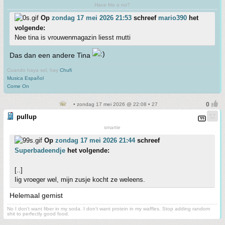
Hace frio o no?
Op
zondag 17 mei 2026 21:53
schreef
mario390
het
volgende:
Nee tina is vrouwenmagazin liesst mutti
Das dan een andere Tina
Cuando haya sol, hay
Chufi
Musica Español
Come On
• zondag 17 mei 2026 @ 22:08 • 27
pullup
smartie
Op
zondag 17 mei 2026 21:44
schreef
Superbadeendje
het volgende:
[..]
Iig vroeger wel, mijn zusje kocht ze weleens.
Helemaal gemist
No I don't want fiber in my soda. I don't want protein in my waffles. Stop adding random
shit to perfectly good food.