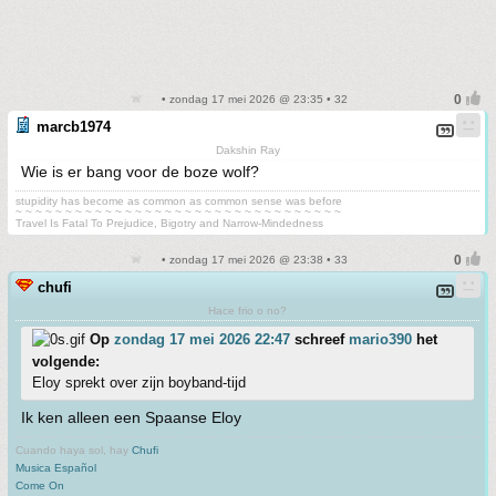
• zondag 17 mei 2026 @ 23:35 • 32
marcb1974
Dakshin Ray
Wie is er bang voor de boze wolf?
stupidity has become as common as common sense was before
~ ~ ~ ~ ~ ~ ~ ~ ~ ~ ~ ~ ~ ~ ~ ~ ~ ~ ~ ~ ~ ~ ~ ~ ~ ~ ~ ~ ~ ~ ~ ~ ~
Travel Is Fatal To Prejudice, Bigotry and Narrow-Mindedness
• zondag 17 mei 2026 @ 23:38 • 33
chufi
Hace frio o no?
Op
zondag 17 mei 2026 22:47
schreef
mario390
het
volgende:
Eloy sprekt over zijn boyband-tijd
Ik ken alleen een Spaanse Eloy
Cuando haya sol, hay
Chufi
Musica Español
Come On