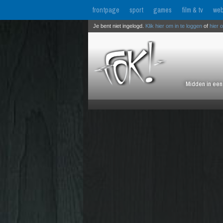
frontpage
sport
games
film & tv
web
Je bent niet ingelogd.
Klik hier om in te loggen
of
hier 
Midden in een 