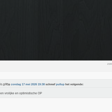
zon
Op
zondag 17 mei 2026 19:38
schreef
pullup
het volgende:
en vrolijke en optimistische OP