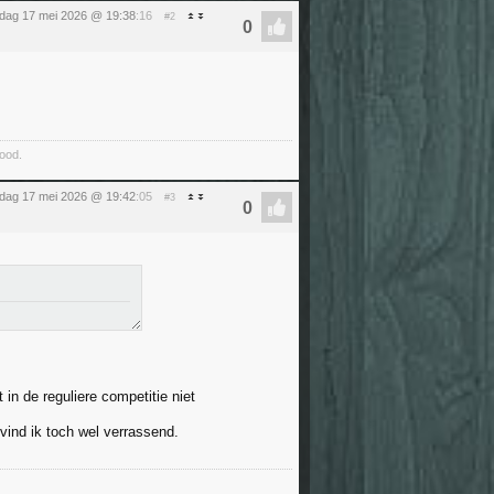
dag 17 mei 2026 @ 19:38
:16
#2
food.
dag 17 mei 2026 @ 19:42
:05
#3
n de reguliere competitie niet
vind ik toch wel verrassend.