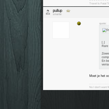
~ ~ ~ ~ ~ ~ ~ ~ ~
Travel Is Fatal 
pullup
smartie
quote:
[..]
Rare 
Zowel
compe
En be
verra
Moet je het 
No I don't want f