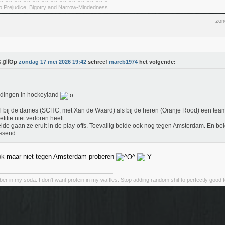
 ~ ~ ~ ~ ~ ~ ~ ~ ~ ~ ~ ~ ~ ~ ~ ~ ~ ~ ~ ~ ~ ~ ~ ~
To Prejudice, Bigotry and Narrow-Mindedness
zon
Op
zondag 17 mei 2026 19:42
schreef
marcb1974
het volgende:
dingen in hockeyland
 bij de dames (SCHC, met Xan de Waard) als bij de heren (Oranje Rood) een team 
titie niet verloren heeft.
ide gaan ze eruit in de play-offs. Toevallig beide ook nog tegen Amsterdam. En bei
ssend.
ook maar niet tegen Amsterdam proberen
iber in my soda. I don't want protein in my waffles. Stop adding random shit to perfectly good 