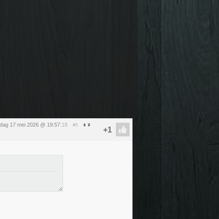
dag 17 mei 2026 @ 19:57
:18
#5