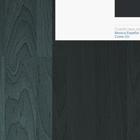
Cuando haya so
Musica Español
Come On