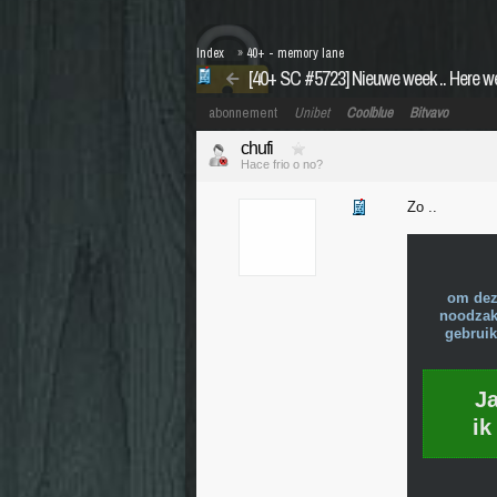
Index
»
40+ - memory lane
[40+ SC #5723] Nieuwe week .. Here w
abonnement
Unibet
Coolblue
Bitvavo
chufi
Hace frio o no?
Zo ..
om dez
noodzake
gebruik
J
ik