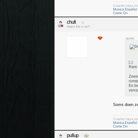
Cuando haya so
Musica Español
Come On
chufi
Hace frio o no?
quote:
[..]
Rare 
Zowel
compe
En be
verra
Soms doen ze 
Cuando haya so
Musica Español
Come On
pullup