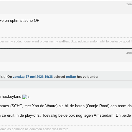
zon
jke en optimistische OP
iber in my soda. I don't want protein in my waffles. Stop adding random shit to perfectly good 
zon
Op
zondag 17 mei 2026 19:38
schreef
pullup
het volgende:
in hockeyland
dames (SCHC, met Xan de Waard) als bij de heren (Oranje Rood) een team dat i
.
 ze eruit in de play-offs. Toevallig beide ook nog tegen Amsterdam. En beide 
become as common as common sense was before