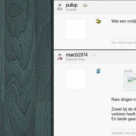
pullup
smartie
Wat een vroli
No I don't want f
marcb1974
Dakshin Ray
quote:
Rare dingen 
Zowel bij de 
verloren heeft
En beide gaan
stupidity has 