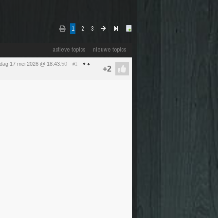
1
2
3
actieve topics
nieuwe topics
dag 17 mei 2026 @ 18:43
:50
#1