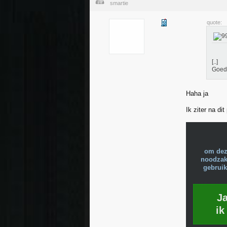
smartie
quote:
[..]
Goed
Haha ja
Ik ziter na di
om dez
noodzake
gebruik
J
ik