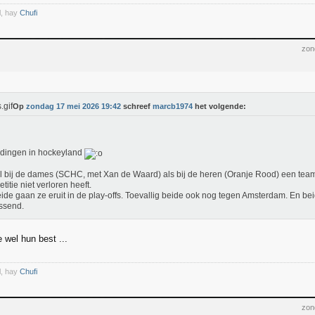
l, hay
Chufi
zon
Op
zondag 17 mei 2026 19:42
schreef
marcb1974
het volgende:
dingen in hockeyland
 bij de dames (SCHC, met Xan de Waard) als bij de heren (Oranje Rood) een team 
titie niet verloren heeft.
ide gaan ze eruit in de play-offs. Toevallig beide ook nog tegen Amsterdam. En bei
ssend.
wel hun best ...
l, hay
Chufi
zon