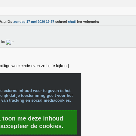
Op
zondag 17 mei 2026 19:57
schreef
chufi
het volgende:
 he
t pittige weekeinde even zo bij te kijken.]
e externe inhoud weer te geven is het
lijk dat je toestemming geeft voor het
 van tracking en social mediacookies.
a toon me deze inhoud
 accepteer de cookies.