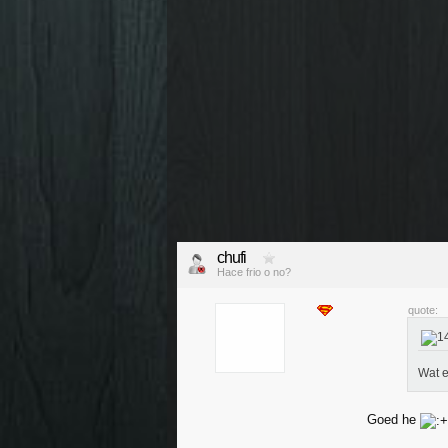
chufi
Hace frio o no?
quote:
Wat e
Goed he