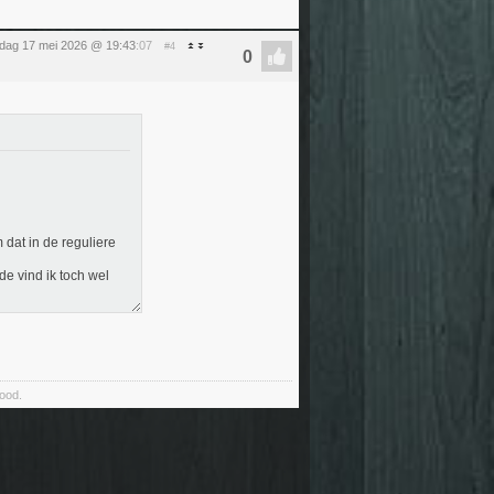
dag 17 mei 2026 @ 19:43
:07
#4
dat in de reguliere
de vind ik toch wel
food.