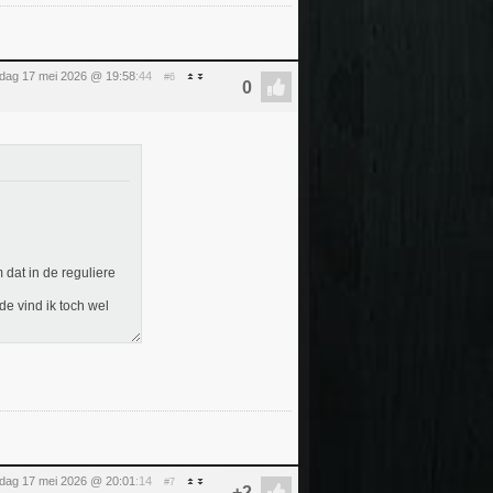
dag 17 mei 2026 @ 19:58
:44
#6
dat in de reguliere
de vind ik toch wel
dag 17 mei 2026 @ 20:01
:14
#7