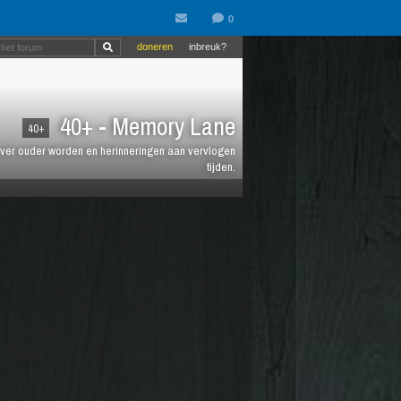
doneren
inbreuk?
40+ - Memory Lane
40+
jt over ouder worden en herinneringen aan vervlogen
tijden.