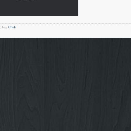
l, hay
Chufi