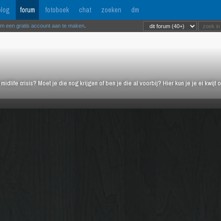
log
forum
fotoboek
chat
zoeken
dm
om een gratis account aan te maken
.
midlife crisis? Moet je die nog krijgen of ben je die al voorbij? Hier kun je je ei kwi