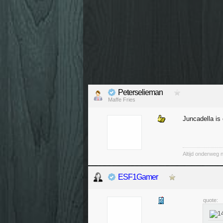
Peterselieman
Maffe Fries
Juncadella is
Altijd onderweg 
ESF1Gamer
quote: