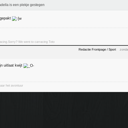
della is een plekje gestegen
 gepakt
rracing.Sorry? We went to carracing Toto
Redactie Frontpage / Sport
zonda
jn uitlaat kwijt
naar het avontuur