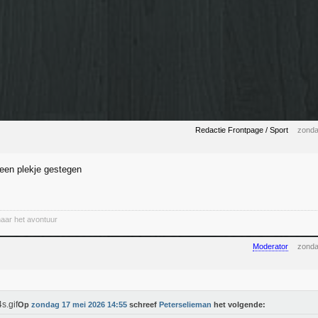
Redactie Frontpage / Sport
zonda
 een plekje gestegen
naar het avontuur
Moderator
zonda
Op
zondag 17 mei 2026 14:55
schreef
Peterselieman
het volgende: