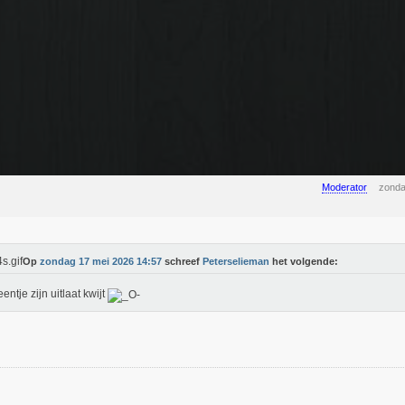
Moderator
zonda
Op
zondag 17 mei 2026 14:57
schreef
Peterselieman
het volgende:
eentje zijn uitlaat kwijt