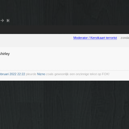
Moderator / Kerstkaart terrorist
zonda
shirley
ebruari 2022 22:22
pleurde
Nizno
zoals gewoonlijk een onzinnige tekst op FOK!