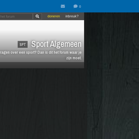
doneren
inbreuk?
Sport Algemeen
SPT
vragen over een sport? Dan is dit het forum waar je
zijn moet.