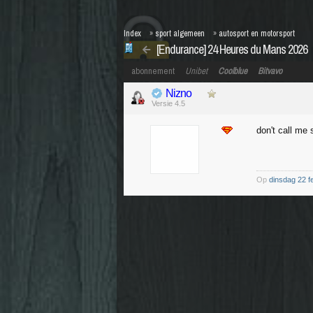
Index
»
sport algemeen
»
autosport en motorsport
[Endurance] 24 Heures du Mans 2026
abonnement
Unibet
Coolblue
Bitvavo
Nizno
Versie 4.5
don't call me 
Op
dinsdag 22 f