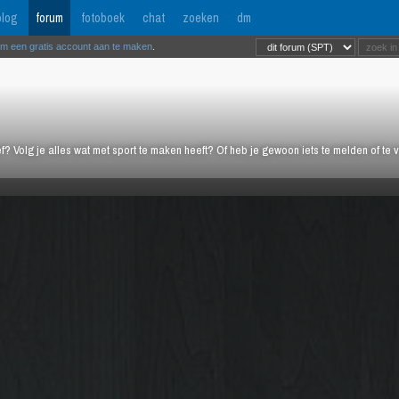
log
forum
fotoboek
chat
zoeken
dm
om een gratis account aan te maken
.
ief? Volg je alles wat met sport te maken heeft? Of heb je gewoon iets te melden of te 