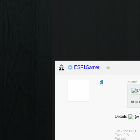
ESF1Gamer
quote:
Er is 
Details
Fuck the EBU
Fuck FIA
Pakaak