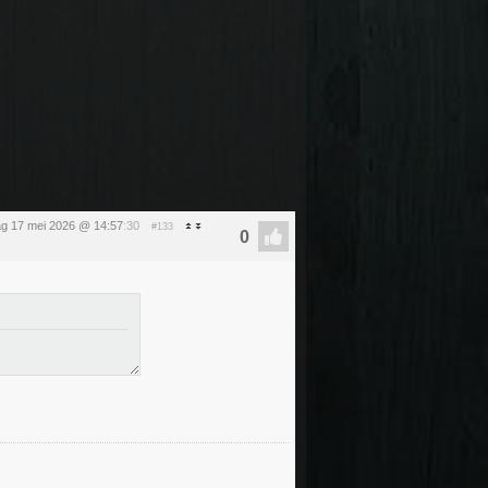
g 17 mei 2026 @ 14:57
:30
#133