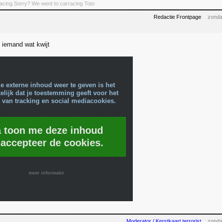
rracing.Sorry? We went to carracing Toto
Redactie Frontpage
zonda
s iemand wat kwijt
e externe inhoud weer te geven is het
lijk dat je toestemming geeft voor het
 van tracking en social mediacookies.
a toon me deze inhoud
 accepteer de cookies.
meer informatie
Moderator / Kerstkaart terrorist
zonda