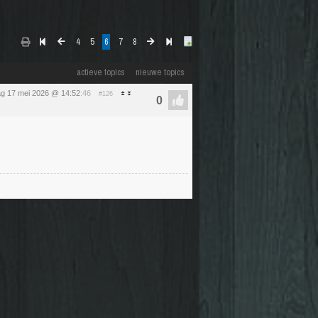
4
5
6
7
8
actieve topics
nieuwe topics
g 17 mei 2026 @ 14:52
:46
#126