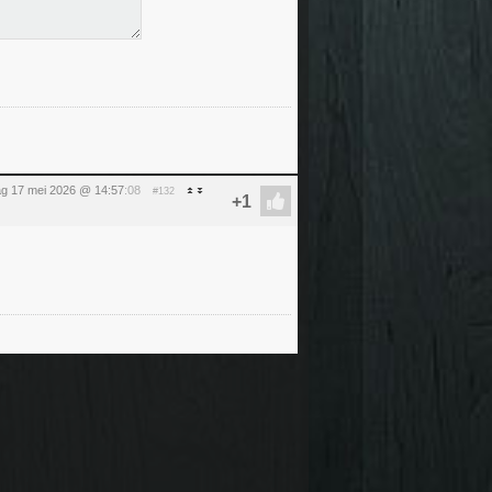
g 17 mei 2026 @ 14:57
:08
#132