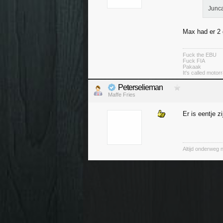
Junca
Max had er 2
Fuck the EBU
Fuck FIA
Pakaak
It's called moto
Peterselieman
Maffe Fries
Er is eentje zi
Altijd onderweg 