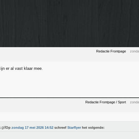
Redactie Frontpage
zonda
jn er al vast klaar mee.
Redactie Frontpage / Sport
zonda
Op
zondag 17 mei 2026 14:52
schreef
Starflyer
het volgende: