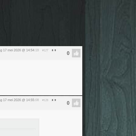
g 17 mei 2026 @ 14:54
:18
#127
g 17 mei 2026 @ 14:55
:08
#128