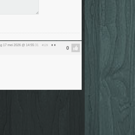
g 17 mei 2026 @ 14:55
:31
#129