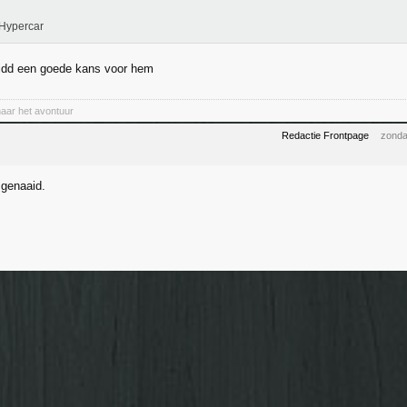
Hypercar
 idd een goede kans voor hem
naar het avontuur
Redactie Frontpage
zonda
 genaaid.