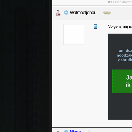
It's called moto
Watmoetjenou
Volgens mij i
om dez
noodzake
gebruik
J
ik