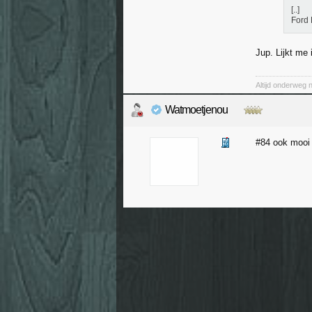
[..]
Ford 
Jup. Lijkt me
Altijd onderweg 
Watmoetjenou
#84 ook mooi