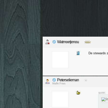
Watmoetjenou
De stewards zi
Peterselieman
Maffe Fries
quote: