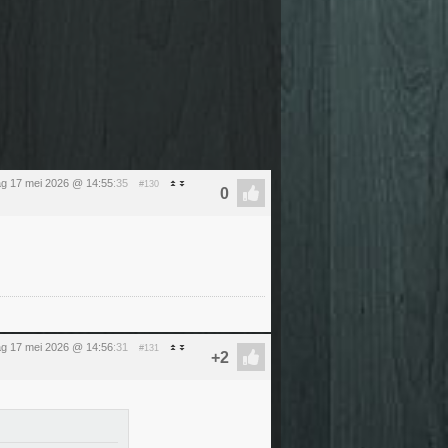
g 17 mei 2026 @ 14:55
:35
#130
g 17 mei 2026 @ 14:56
:31
#131