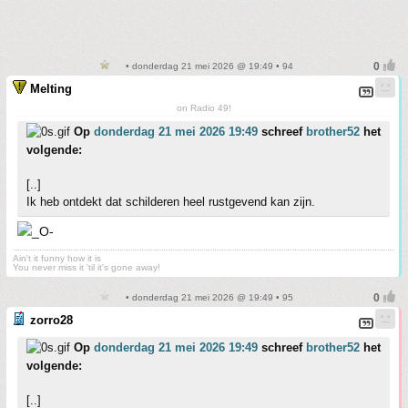
• donderdag 21 mei 2026 @ 19:49 • 94
Melting
on Radio 49!
Op
donderdag 21 mei 2026 19:49
schreef
brother52
het
volgende:
[..]
Ik heb ontdekt dat schilderen heel rustgevend kan zijn.
Ain't it funny how it is
You never miss it 'til it's gone away!
• donderdag 21 mei 2026 @ 19:49 • 95
zorro28
Op
donderdag 21 mei 2026 19:49
schreef
brother52
het
volgende:
[..]