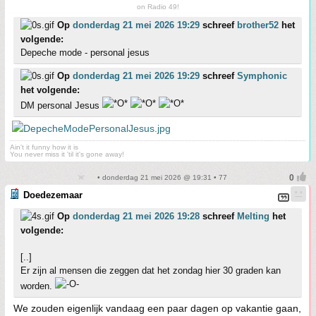
on Radio 49!
Op
donderdag 21 mei 2026 19:29
schreef
brother52
het
volgende:
Depeche mode - personal jesus
Op
donderdag 21 mei 2026 19:29
schreef
Symphonic
het volgende:
DM personal Jesus
Ain't it funny how it is
You never miss it 'til it's gone away!
• donderdag 21 mei 2026 @ 19:31 • 77
Doedezemaar
Op
donderdag 21 mei 2026 19:28
schreef
Melting
het
volgende:
[..]
Er zijn al mensen die zeggen dat het zondag hier 30 graden kan
worden.
We zouden eigenlijk vandaag een paar dagen op vakantie gaan,