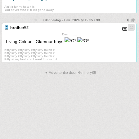
Ain't it funny how it is
You never miss it 'til it's gone away!
• donderdag 21 mei 2026 @ 19:55 • 99
brother52
Dus..........
Living Colour - Glamour boys
Kitty kitty kitty kitty kitty kitty touch it
Kitty kitty kitty kitty kitty kitty touch it
Kitty kitty kitty kitty kitty kitty touch it
Kitty at my foot and I want to touch it
▼ Advertentie door Refinery89