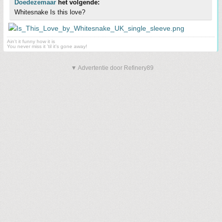
Doedezemaar
het volgende:
Whitesnake Is this love?
Ain't it funny how it is
You never miss it 'til it's gone away!
▼ Advertentie door Refinery89