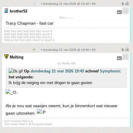
• donderdag 21 mei 2026 @ 19:46 • 89
brother52
Dus..........
Tracy Chapman - fast car
Kitty kitty kitty kitty kitty kitty touch it
Kitty kitty kitty kitty kitty kitty touch it
Kitty kitty kitty kitty kitty kitty touch it
Kitty at my foot and I want to touch it
• donderdag 21 mei 2026 @ 19:46 • 90
Melting
on Radio 49!
Op
donderdag 21 mei 2026 19:45
schreef
Symphonic
het volgende:
Ik krijg de neiging om met dingen te gaan gooien
Als je nou wat vaasjes neemt, kun je binnenkort wat nieuwe
gaan uitzoeken.
Ain't it funny how it is
You never miss it 'til it's gone away!