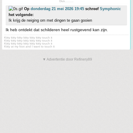
Dus..........
Op
donderdag 21 mei 2026 19:45
schreef
Symphonic
het volgende:
Ik krijg de neiging om met dingen te gaan gooien
Ik heb ontdekt dat schilderen heel rustgevend kan zijn.
Kitty kitty kitty kitty kitty kitty touch it
Kitty kitty kitty kitty kitty kitty touch it
Kitty kitty kitty kitty kitty kitty touch it
Kitty at my foot and I want to touch it
▼ Advertentie door Refinery89