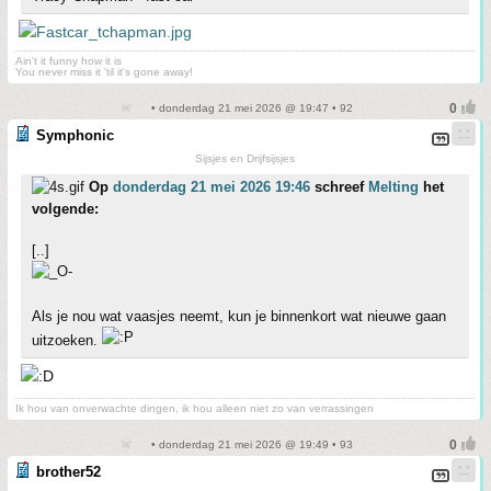
Ain't it funny how it is
You never miss it 'til it's gone away!
• donderdag 21 mei 2026 @ 19:47 • 92
Symphonic
Sijsjes en Drijfsijsjes
Op
donderdag 21 mei 2026 19:46
schreef
Melting
het
volgende:
[..]
Als je nou wat vaasjes neemt, kun je binnenkort wat nieuwe gaan
uitzoeken.
Ik hou van onverwachte dingen, ik hou alleen niet zo van verrassingen
• donderdag 21 mei 2026 @ 19:49 • 93
brother52