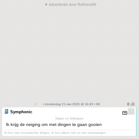
▼ Advertentie door Refinery89
• donderdag 21 mei 2026 @ 19:45 • 88
Symphonic
Sijsjes en Drijfsijsjes
Ik krijg de neiging om met dingen te gaan gooien
Ik hou van onverwachte dingen, ik hou alleen niet zo van verrassingen