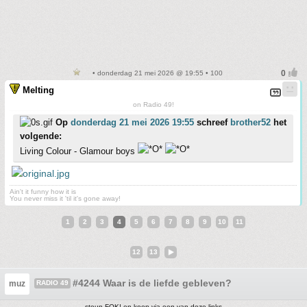
• donderdag 21 mei 2026 @ 19:55 • 100
Melting
on Radio 49!
Op
donderdag 21 mei 2026 19:55
schreef
brother52
het
volgende:
Living Colour - Glamour boys
Ain't it funny how it is
You never miss it 'til it's gone away!
1
2
3
4
5
6
7
8
9
10
11
12
13
#4244 Waar is de liefde gebleven?
muz
RADIO 49
steun FOK! en koop via een van deze links