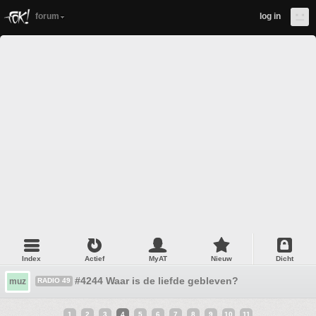
forum
log in
Index
Actief
MyAT
Nieuw
Dicht
#4244 Waar is de liefde gebleven?
muz
RADIO 49
1
2
3
4
5
6
7
8
9
10
11