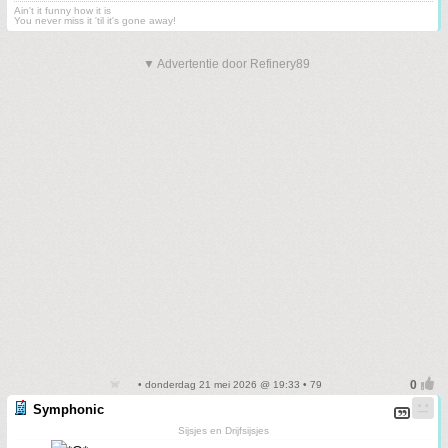
Ain't it funny how it is
You never miss it 'til it's gone away!
▼ Advertentie door Refinery89
• donderdag 21 mei 2026 @ 19:33 • 79
Symphonic
Sijsjes en Drijfsijsjes