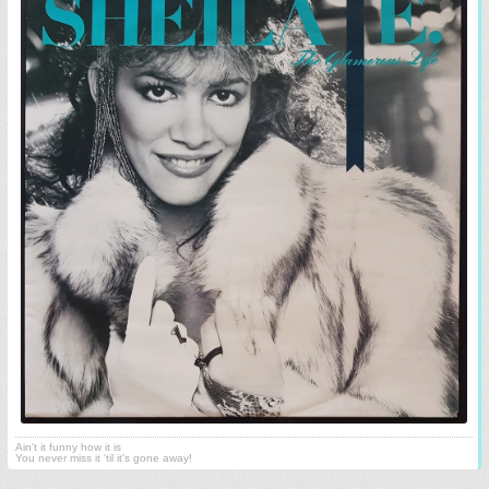
Ain't it funny how it is
You never miss it 'til it's gone away!