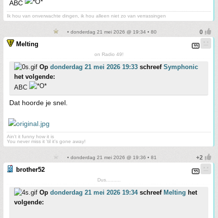
ABC
Ik hou van onverwachte dingen, ik hou alleen niet zo van verrassingen
• donderdag 21 mei 2026 @ 19:34 • 80
Melting
on Radio 49!
Op
donderdag 21 mei 2026 19:33
schreef
Symphonic
het volgende:
ABC
Dat hoorde je snel.
Ain't it funny how it is
You never miss it 'til it's gone away!
• donderdag 21 mei 2026 @ 19:36 • 81
brother52
Dus..........
Op
donderdag 21 mei 2026 19:34
schreef
Melting
het
volgende: