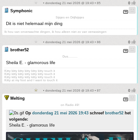
• donderdag 21 mei 2026 @ 19:43 • 85
Symphonic
Sijsjes en Drijfsijsjes
Dit is niet helemaal mijn ding
Ik hou van onverwachte dingen, ik hou alleen niet zo van verrassingen
• donderdag 21 mei 2026 @ 19:43 • 86
brother52
Dus..........
Sheila E. - glamorous life
Kitty kitty kitty kitty kitty kitty touch it
Kitty kitty kitty kitty kitty kitty touch it
Kitty kitty kitty kitty kitty kitty touch it
Kitty at my foot and I want to touch it
• donderdag 21 mei 2026 @ 19:43 • 87
Melting
on Radio 49!
Op
donderdag 21 mei 2026 19:43
schreef
brother52
het
volgende:
Sheila E. - glamorous life