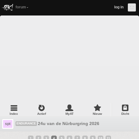
forum
log in
Index
Actief
MyAT
Nieuw
Dicht
24u van de Nürburgring 2026
spt
ENDURANCE
1
2
3
4
5
6
7
8
9
10
11