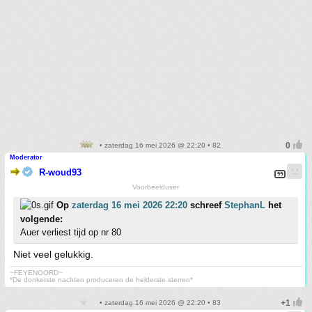
• zaterdag 16 mei 2026 @ 22:20 • 82
Moderator
R-woud93
Voorbeelduser
Op
zaterdag 16 mei 2026 22:20
schreef
StephanL
het
volgende:
Auer verliest tijd op nr 80
Niet veel gelukkig.
~FEYENOORD~
*De donkerste nachten produceren de helderste sterren*
• zaterdag 16 mei 2026 @ 22:20 • 83