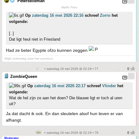
Peterselieman
Maffe Fries
Op
zaterdag 16 mei 2026 22:16
schreef
Zorro
het
volgende:
[..]
Dat ligt heul niet in Friesland
Had ze beter Egypte ofzo kunnen zeggen
Altijd onderweg naar het avontuur
• zaterdag 16 mei 2026 @ 22:18 • 77
ZombieQueen
Op
zaterdag 16 mei 2026 22:17
schreef
Vlinder
het
volgende:
Wat de hel zijn ze aan het doen? Die blauwe ligt er toch al uren
uit?
Ja dat dacht ik ook. En dan sleutelen alsof hun leven er van
afhangt.
• zaterdag 16 mei 2026 @ 22:19 • 78
Moderator