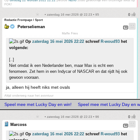
Op
dinsdag 22 februari 2022 22:22
pleurde
Nizno
zoals gewoonlijk een onzinnige tekst op
FOK!
• zaterdag 16 mei 2026 @ 22:23 • 95
Redactie Frontpage / Sport
Peterselieman
Maffe Fries
Op
zaterdag 16 mei 2026 22:22
schreef
R-woud93
het
volgende:
[..]
Niet omdat ik een Nederlander ben, maar Max is echt een
fenomeen. Zet hem in een Indycar of NASCAR en dat rijdt hij ook
gewoon vooraan.
ja, alleen hij heeft niks met ovals
Altijd onderweg naar het avontuur
Speel mee met Lucky Day en win!
Speel mee met Lucky Day en w
• zaterdag 16 mei 2026 @ 22:23 • 96
Marcoss
Op
zaterdag 16 mei 2026 22:22
schreef
R-woud93
het