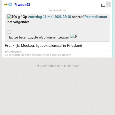
R-woud93
Voorbeelduser
Op
zaterdag 16 mei 2026 22:18
schreef
Peterselieman
het volgende:
[..]
Had ze beter Egypte ofzo kunnen zeggen
Frankrijk, Moskou, ligt ook allemaal in Friesland
~FEYENOORD~
*De donkerste nachten produceren de helderste sterren*
▼ Advertentie door Refinery89