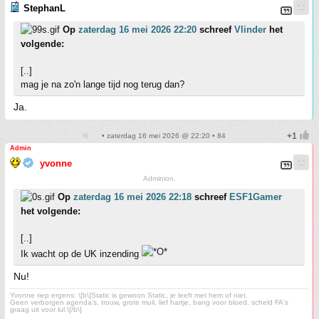
StephanL
Op
zaterdag 16 mei 2026 22:20
schreef
Vlinder
het
volgende:
[..]
mag je na zo'n lange tijd nog terug dan?
Ja.
• zaterdag 16 mei 2026 @ 22:20 • 84
Admin
yvonne
Adminion.
Op
zaterdag 16 mei 2026 22:18
schreef
ESF1Gamer
het volgende:
[..]
Ik wacht op de UK inzending
Nu!
Yvonne riep ergens: \[b\]Static is gewoon Static, je leeft met hem of niet.
Geen verborgen agenda's, trouw, grote muil, lief hartje, bang voor bloed, scheld FA's
graag uit voor lul.\[/b\]