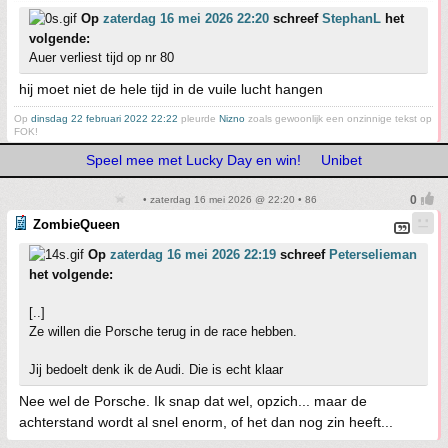
Op
zaterdag 16 mei 2026 22:20
schreef
StephanL
het
volgende:
Auer verliest tijd op nr 80
hij moet niet de hele tijd in de vuile lucht hangen
Op
dinsdag 22 februari 2022 22:22
pleurde
Nizno
zoals gewoonlijk een onzinnige tekst op
FOK!
Speel mee met Lucky Day en win!
Unibet
• zaterdag 16 mei 2026 @ 22:20 • 86
ZombieQueen
Op
zaterdag 16 mei 2026 22:19
schreef
Peterselieman
het volgende:
[..]
Ze willen die Porsche terug in de race hebben.
Jij bedoelt denk ik de Audi. Die is echt klaar
Nee wel de Porsche. Ik snap dat wel, opzich... maar de
achterstand wordt al snel enorm, of het dan nog zin heeft...