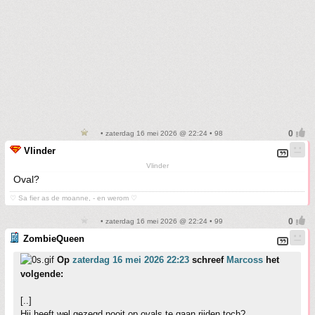
• zaterdag 16 mei 2026 @ 22:24 • 98
Vlinder
Vlinder
Oval?
♡ Sa fier as de moanne, - en werom ♡
• zaterdag 16 mei 2026 @ 22:24 • 99
ZombieQueen
Op
zaterdag 16 mei 2026 22:23
schreef
Marcoss
het
volgende:
[..]
Hij heeft wel gezegd nooit op ovals te gaan rijden toch?