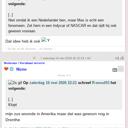
volgende:
[..]
Niet omdat ik een Nederlander ben, maar Max is echt een
fenomeen. Zet hem in een Indycar of NASCAR en dat rijdt hij ook
gewoon vooraan.
Dat idee heb ik ook
♡ Sa fier as de moanne, - en werom ♡
• zaterdag 16 mei 2026 @ 22:23 • 94
Moderator / Kerstkaart terrorist
Nizno
Versie 4.5
Op
zaterdag 16 mei 2026 22:21
schreef
R-woud93
het
volgende:
[..]
Klopt
mijn zus woonde in Amerika maar dat was gewoon nog in
Drenthe