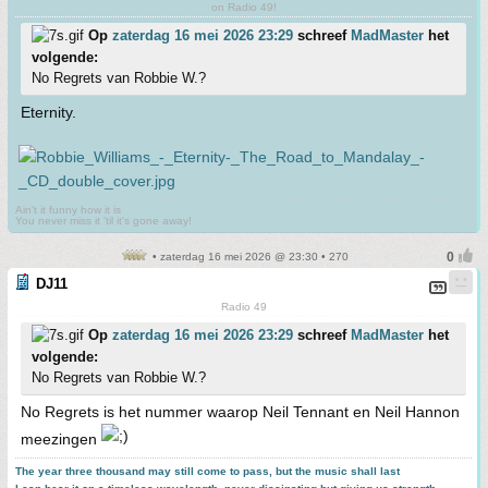
on Radio 49!
Op
zaterdag 16 mei 2026 23:29
schreef
MadMaster
het
volgende:
No Regrets van Robbie W.?
Eternity.
Ain't it funny how it is
You never miss it 'til it's gone away!
• zaterdag 16 mei 2026 @ 23:30 • 270
DJ11
Radio 49
Op
zaterdag 16 mei 2026 23:29
schreef
MadMaster
het
volgende:
No Regrets van Robbie W.?
No Regrets is het nummer waarop Neil Tennant en Neil Hannon
meezingen
The year three thousand may still come to pass, but the music shall last