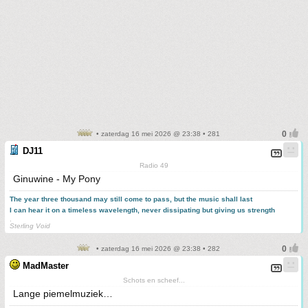
• zaterdag 16 mei 2026 @ 23:38 • 281
DJ11
Radio 49
Ginuwine - My Pony
The year three thousand may still come to pass, but the music shall last
I can hear it on a timeless wavelength, never dissipating but giving us strength
.
Sterling Void
• zaterdag 16 mei 2026 @ 23:38 • 282
MadMaster
Schots en scheef...
Lange piemelmuziek…