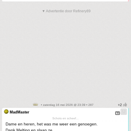
▼ Advertentie door Refinery89
• zaterdag 16 mei 2026 @ 23:39 • 287
MadMaster
Schots en scheef...
Dame en heren, het was me weer een genoegen.
Dank Melting en slaap ze…