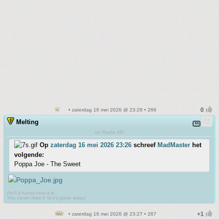
• zaterdag 16 mei 2026 @ 23:26 • 266
Melting
on Radio 49!
Op
zaterdag 16 mei 2026 23:26
schreef
MadMaster
het
volgende:
Poppa Joe - The Sweet
Ain't it funny how it is
You never miss it 'til it's gone away!
• zaterdag 16 mei 2026 @ 23:27 • 267