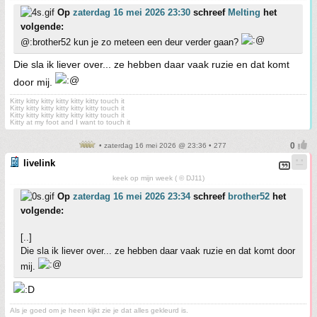
Op
zaterdag 16 mei 2026 23:30
schreef
Melting
het
volgende:
@:brother52 kun je zo meteen een deur verder gaan?
Die sla ik liever over... ze hebben daar vaak ruzie en dat komt
door mij.
Kitty kitty kitty kitty kitty kitty touch it
Kitty kitty kitty kitty kitty kitty touch it
Kitty kitty kitty kitty kitty kitty touch it
Kitty at my foot and I want to touch it
• zaterdag 16 mei 2026 @ 23:36 • 277
livelink
keek op mijn week ( © DJ11)
Op
zaterdag 16 mei 2026 23:34
schreef
brother52
het
volgende:
[..]
Die sla ik liever over... ze hebben daar vaak ruzie en dat komt door
mij.
Als je goed om je heen kijkt zie je dat alles gekleurd is.