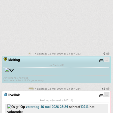
• zaterdag 16 mei 2026 @ 23:25 • 263
Melting
on Radio 49!
Ain't it funny how it is
You never miss it 'til it's gone away!
• zaterdag 16 mei 2026 @ 23:26 • 264
livelink
keek op mijn week ( © DJ11)
Op
zaterdag 16 mei 2026 23:24
schreef
DJ11
het
volgende: