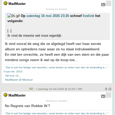
MadMaster
Schots en scheef...
Op
zaterdag 16 mei 2026 23:26
schreef
livelink
het
volgende:
[..]
Ik vind de meeste wel mooi eigenlijk.
Ik vind vooral de weg die ze afgelegd heeft van haar eerste
album en optredens naar waar ze nu staat indrukwekkend.
En niet ten onrechte, ze heeft een dijk van een stem en die paar
mindere songs neem ik wel op de koop toe…
-
"Dat is ook het lastige met woorden, soms komen ze rotter over dan de bedoeling is..."
-
© just me, 2015
-
Vijf voor 12...
-
MadMaster @ Mixcloud
• zaterdag 16 mei 2026 @ 23:29 • 268
MadMaster
Schots en scheef...
No Regrets van Robbie W.?
-
"Dat is ook het lastige met woorden, soms komen ze rotter over dan de bedoeling is..."
-