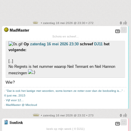
• zaterdag 16 mei 2026 @ 23:30 • 272
MadMaster
Schots en scheef...
Op
zaterdag 16 mei 2026 23:30
schreef
DJ11
het
volgende:
[..]
No Regrets is het nummer waarop Neil Tennant en Neil Hannon
meezingen
Wie?
-
"Dat is ook het lastige met woorden, soms komen ze rotter over dan de bedoeling is..."
-
© just me, 2015
-
Vijf voor 12...
-
MadMaster @ Mixcloud
• zaterdag 16 mei 2026 @ 23:32 • 273
livelink
keek op mijn week ( © DJ11)