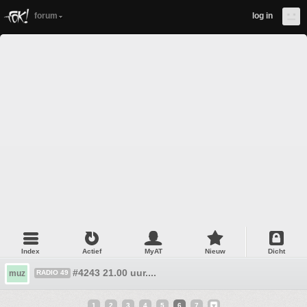
forum
log in
Index
Actief
MyAT
Nieuw
Dicht
#4243 21.00 uur....
muz
RADIO 49
1
2
3
4
5
6
7