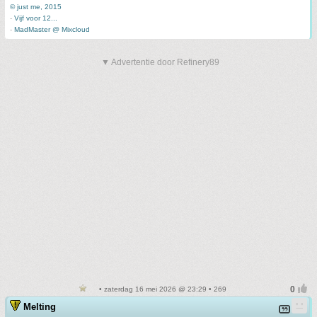
© just me, 2015
-
Vijf voor 12...
-
MadMaster @ Mixcloud
▼ Advertentie door Refinery89
• zaterdag 16 mei 2026 @ 23:29 • 269
Melting