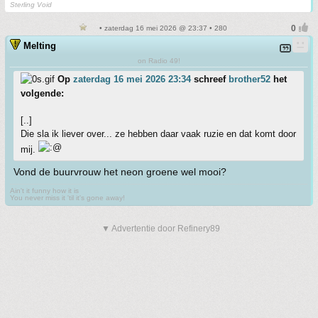
Sterling Void
• zaterdag 16 mei 2026 @ 23:37 • 280
Melting
on Radio 49!
Op
zaterdag 16 mei 2026 23:34
schreef
brother52
het
volgende:
[..]
Die sla ik liever over... ze hebben daar vaak ruzie en dat komt door
mij.
Vond de buurvrouw het neon groene wel mooi?
Ain't it funny how it is
You never miss it 'til it's gone away!
▼ Advertentie door Refinery89