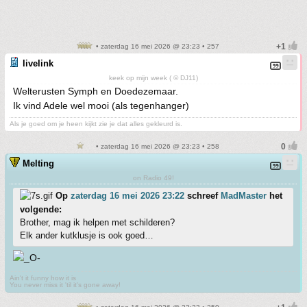
• zaterdag 16 mei 2026 @ 23:23 • 257
livelink
keek op mijn week ( © DJ11)
Welterusten Symph en Doedezemaar.
Ik vind Adele wel mooi (als tegenhanger)
Als je goed om je heen kijkt zie je dat alles gekleurd is.
• zaterdag 16 mei 2026 @ 23:23 • 258
Melting
on Radio 49!
Op
zaterdag 16 mei 2026 23:22
schreef
MadMaster
het
volgende:
Brother, mag ik helpen met schilderen?
Elk ander kutklusje is ook goed…
Ain't it funny how it is
You never miss it 'til it's gone away!