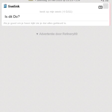
• zaterdag 16 mei 2026 @ 23:23 • 259
livelink
keek op mijn week ( © DJ11)
Is dit Do?
Als je goed om je heen kijkt zie je dat alles gekleurd is.
▼ Advertentie door Refinery89