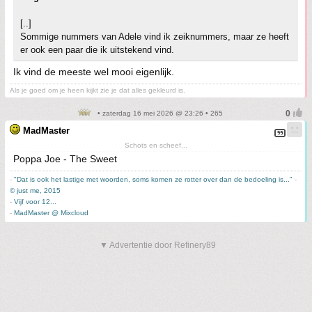
[..]
Sommige nummers van Adele vind ik zeiknummers, maar ze heeft
er ook een paar die ik uitstekend vind.
Ik vind de meeste wel mooi eigenlijk.
Als je goed om je heen kijkt zie je dat alles gekleurd is.
• zaterdag 16 mei 2026 @ 23:26 • 265
MadMaster
Schots en scheef...
Poppa Joe - The Sweet
-
"Dat is ook het lastige met woorden, soms komen ze rotter over dan de bedoeling is..."
-
© just me, 2015
-
Vijf voor 12...
-
MadMaster @ Mixcloud
▼ Advertentie door Refinery89