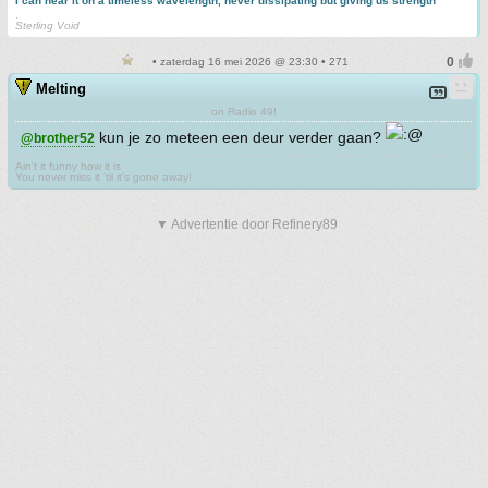
I can hear it on a timeless wavelength, never dissipating but giving us strength
.
Sterling Void
• zaterdag 16 mei 2026 @ 23:30 • 271
Melting
on Radio 49!
kun je zo meteen een deur verder gaan?
@brother52
Ain't it funny how it is
You never miss it 'til it's gone away!
▼ Advertentie door Refinery89