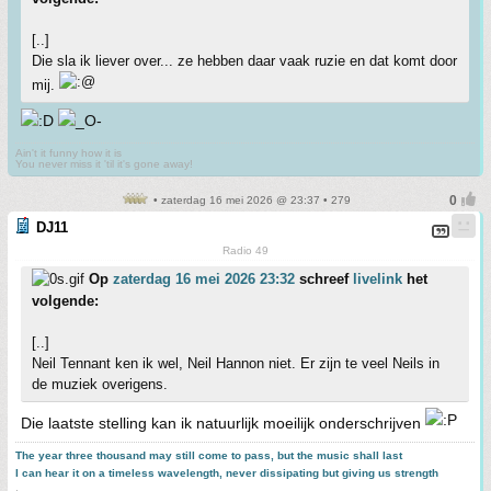
[..]
Die sla ik liever over... ze hebben daar vaak ruzie en dat komt door
mij.
Ain't it funny how it is
You never miss it 'til it's gone away!
• zaterdag 16 mei 2026 @ 23:37 • 279
DJ11
Radio 49
Op
zaterdag 16 mei 2026 23:32
schreef
livelink
het
volgende:
[..]
Neil Tennant ken ik wel, Neil Hannon niet. Er zijn te veel Neils in
de muziek overigens.
Die laatste stelling kan ik natuurlijk moeilijk onderschrijven
The year three thousand may still come to pass, but the music shall last
I can hear it on a timeless wavelength, never dissipating but giving us strength
.