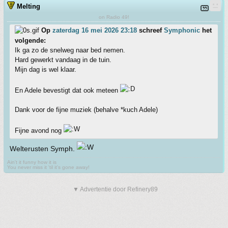
Melting
on Radio 49!
Op
zaterdag 16 mei 2026 23:18
schreef
Symphonic
het
volgende:
Ik ga zo de snelweg naar bed nemen.
Hard gewerkt vandaag in de tuin.
Mijn dag is wel klaar.
En Adele bevestigt dat ook meteen
Dank voor de fijne muziek (behalve *kuch Adele)
Fijne avond nog
Welterusten Symph.
Ain't it funny how it is
You never miss it 'til it's gone away!
▼ Advertentie door Refinery89