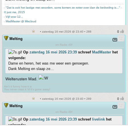
-
"Dat is ook het lastige met woorden, soms komen ze rotter over dan de bedoeling is..."
-
© just me, 2015
-
Vijf voor 12...
-
MadMaster @ Mixcloud
• zaterdag 16 mei 2026 @ 23:40 • 288
Melting
on Radio 49!
Op
zaterdag 16 mei 2026 23:39
schreef
MadMaster
het
volgende:
Dame en heren, het was me weer een genoegen.
Dank Melting en slaap ze…
Welterusten Mad.
Ain't it funny how it is
You never miss it 'til it's gone away!
• zaterdag 16 mei 2026 @ 23:40 • 289
Melting
on Radio 49!
Op
zaterdag 16 mei 2026 23:39
schreef
livelink
het
volgende: