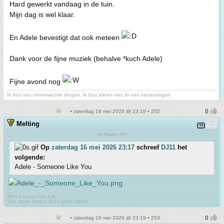
Hard gewerkt vandaag in de tuin.
Mijn dag is wel klaar.
En Adele bevestigt dat ook meteen
Dank voor de fijne muziek (behalve *kuch Adele)
Fijne avond nog
Ik hou van onverwachte dingen, ik hou alleen niet zo van verrassingen
• zaterdag 16 mei 2026 @ 23:19 • 252
Melting
on Radio 49!
Op
zaterdag 16 mei 2026 23:17
schreef
DJ11
het
volgende:
Adele - Someone Like You
Ain't it funny how it is
You never miss it 'til it's gone away!
• zaterdag 16 mei 2026 @ 23:19 • 253