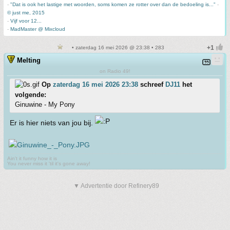
-
"Dat is ook het lastige met woorden, soms komen ze rotter over dan de bedoeling is..."
-
© just me, 2015
-
Vijf voor 12...
-
MadMaster @ Mixcloud
• zaterdag 16 mei 2026 @ 23:38 • 283
Melting
on Radio 49!
Op
zaterdag 16 mei 2026 23:38
schreef
DJ11
het
volgende:
Ginuwine - My Pony
Er is hier niets van jou bij.
Ain't it funny how it is
You never miss it 'til it's gone away!
▼ Advertentie door Refinery89