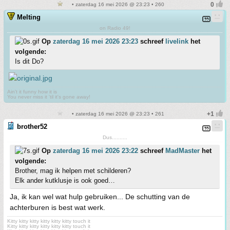
• zaterdag 16 mei 2026 @ 23:23 • 260
Melting
on Radio 49!
Op
zaterdag 16 mei 2026 23:23
schreef
livelink
het
volgende:
Is dit Do?
Ain't it funny how it is
You never miss it 'til it's gone away!
• zaterdag 16 mei 2026 @ 23:23 • 261
brother52
Dus..........
Op
zaterdag 16 mei 2026 23:22
schreef
MadMaster
het
volgende:
Brother, mag ik helpen met schilderen?
Elk ander kutklusje is ook goed…
Ja, ik kan wel wat hulp gebruiken... De schutting van de
achterburen is best wat werk.
Kitty kitty kitty kitty kitty kitty touch it
Kitty kitty kitty kitty kitty kitty touch it