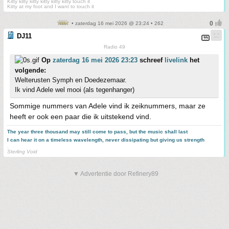
Kitty kitty kitty kitty kitty kitty touch it
Kitty at my foot and I want to touch it
• zaterdag 16 mei 2026 @ 23:24 • 262
DJ11
Radio 49
Op
zaterdag 16 mei 2026 23:23
schreef
livelink
het
volgende:
Welterusten Symph en Doedezemaar.
Ik vind Adele wel mooi (als tegenhanger)
Sommige nummers van Adele vind ik zeiknummers, maar ze
heeft er ook een paar die ik uitstekend vind.
The year three thousand may still come to pass, but the music shall last
I can hear it on a timeless wavelength, never dissipating but giving us strength
.
Sterling Void
▼ Advertentie door Refinery89