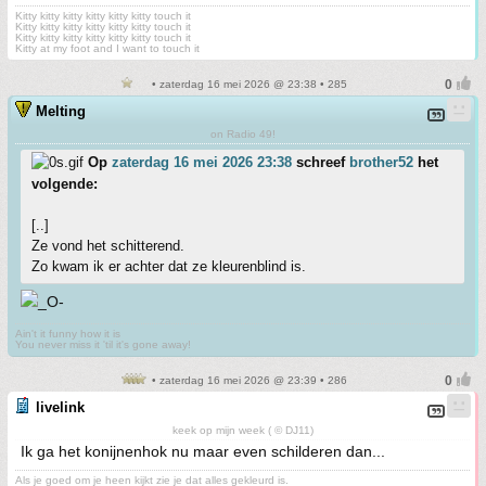
Kitty kitty kitty kitty kitty kitty touch it
Kitty kitty kitty kitty kitty kitty touch it
Kitty kitty kitty kitty kitty kitty touch it
Kitty at my foot and I want to touch it
• zaterdag 16 mei 2026 @ 23:38 • 285
Melting
on Radio 49!
Op
zaterdag 16 mei 2026 23:38
schreef
brother52
het
volgende:
[..]
Ze vond het schitterend.
Zo kwam ik er achter dat ze kleurenblind is.
Ain't it funny how it is
You never miss it 'til it's gone away!
• zaterdag 16 mei 2026 @ 23:39 • 286
livelink
keek op mijn week ( © DJ11)
Ik ga het konijnenhok nu maar even schilderen dan...
Als je goed om je heen kijkt zie je dat alles gekleurd is.