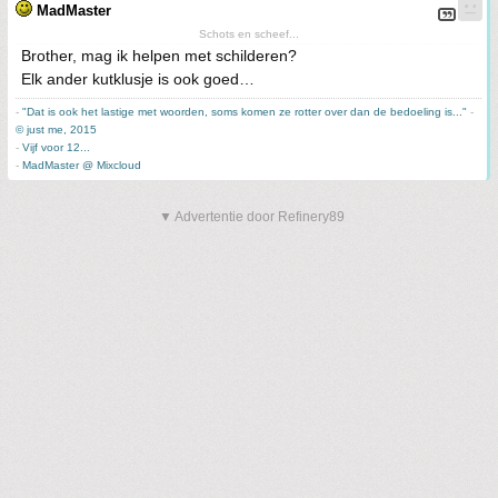
MadMaster
Schots en scheef...
Brother, mag ik helpen met schilderen?
Elk ander kutklusje is ook goed…
-
"Dat is ook het lastige met woorden, soms komen ze rotter over dan de bedoeling is..."
-
© just me, 2015
-
Vijf voor 12...
-
MadMaster @ Mixcloud
▼ Advertentie door Refinery89