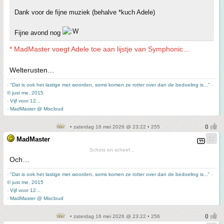
Dank voor de fijne muziek (behalve *kuch Adele)
Fijne avond nog
* MadMaster voegt Adele toe aan lijstje van Symphonic…
Welterusten…
-
"Dat is ook het lastige met woorden, soms komen ze rotter over dan de bedoeling is..."
-
© just me, 2015
-
Vijf voor 12...
-
MadMaster @ Mixcloud
• zaterdag 16 mei 2026 @ 23:22 • 255
MadMaster
Schots en scheef...
Och…
-
"Dat is ook het lastige met woorden, soms komen ze rotter over dan de bedoeling is..."
-
© just me, 2015
-
Vijf voor 12...
-
MadMaster @ Mixcloud
• zaterdag 16 mei 2026 @ 23:22 • 256