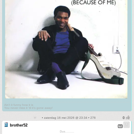
Ain't it funny how it is
You never miss it 'til it's gone away!
• zaterdag 16 mei 2026 @ 23:34 • 276
brother52
Dus..........