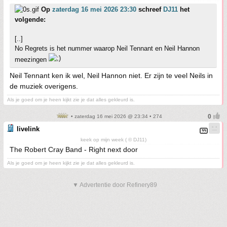
Op
zaterdag 16 mei 2026 23:30
schreef
DJ11
het
volgende:
[..]
No Regrets is het nummer waarop Neil Tennant en Neil Hannon
meezingen
Neil Tennant ken ik wel, Neil Hannon niet. Er zijn te veel Neils in
de muziek overigens.
Als je goed om je heen kijkt zie je dat alles gekleurd is.
• zaterdag 16 mei 2026 @ 23:34 • 274
livelink
keek op mijn week ( © DJ11)
The Robert Cray Band - Right next door
Als je goed om je heen kijkt zie je dat alles gekleurd is.
▼ Advertentie door Refinery89